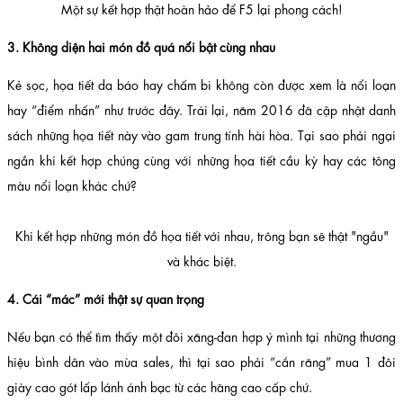
Một sự kết hợp thật hoàn hảo để F5 lại phong cách!
3. Không diện hai món đồ quá nổi bật cùng nhau
Kẻ sọc, họa tiết da báo hay chấm bi không còn được xem là nổi loạn
hay “điểm nhấn” như trước đây. Trái lại, năm 2016 đã cập nhật danh
sách những họa tiết này vào gam trung tính hài hòa. Tại sao phải ngại
ngần khi kết hợp chúng cùng với những họa tiết cầu kỳ hay các tông
màu nổi loạn khác chứ?
Khi kết hợp những món đồ họa tiết với nhau, trông bạn sẽ thật "ngầu"
và khác biệt.
4. Cái “mác” mới thật sự quan trọng
Nếu bạn có thể tìm thấy một đôi xăng-đan hợp ý mình tại những thương
hiệu bình dân vào mùa sales, thì tại sao phải “cắn răng” mua 1 đôi
giày cao gót lấp lánh ánh bạc từ các hãng cao cấp chứ.