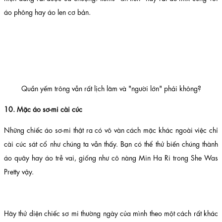
áo phông hay áo len cơ bản.
Quần yếm trông vẫn rất lịch lãm và "người lớn" phải không?
10. Mặc áo sơ-mi cài cúc
Những chiếc áo sơ-mi thật ra có vô vàn cách mặc khác ngoài việc chỉ
cài cúc sát cổ như chúng ta vẫn thấy. Bạn có thể thử biến chúng thành
áo quây hay áo trễ vai, giống như cô nàng Min Ha Ri trong She Was
Pretty vậy.
Hãy thử diện chiếc sơ mi thường ngày của mình theo một cách rất khác