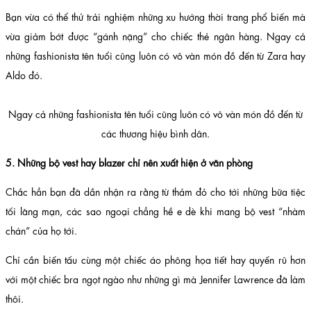
Bạn vừa có thể thử trải nghiệm những xu hướng thời trang phổ biến mà
vừa giảm bớt được “gánh nặng” cho chiếc thẻ ngân hàng. Ngay cả
những fashionista tên tuổi cũng luôn có vô vàn món đồ đến từ Zara hay
Aldo đó.
Ngay cả những fashionista tên tuổi cũng luôn có vô vàn món đồ đến từ
các thương hiệu bình dân.
5. Những bộ vest hay blazer chỉ nên xuất hiện ở văn phòng
Chắc hẳn bạn đã dần nhận ra rằng từ thảm đỏ cho tới những bữa tiệc
tối lãng mạn, các sao ngoại chẳng hề e dè khi mang bộ vest “nhàm
chán” của họ tới.
Chỉ cần biến tấu cùng một chiếc áo phông họa tiết hay quyến rũ hơn
với một chiếc bra ngọt ngào như những gì mà Jennifer Lawrence đã làm
thôi.