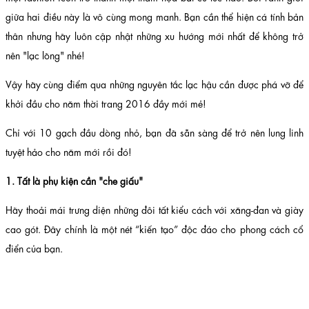
giữa hai điều này là vô cùng mong manh. Bạn cần thể hiện cá tính bản
thân nhưng hãy luôn cập nhật những xu hướng mới nhất để không trở
nên "lạc lõng" nhé!
Vậy hãy cùng điểm qua những nguyên tắc lạc hậu cần được phá vỡ để
khởi đầu cho năm thời trang 2016 đầy mới mẻ!
Chỉ với 10 gạch đầu dòng nhỏ, bạn đã sẵn sàng để trở nên lung linh
tuyệt hảo cho năm mới rồi đó!
1. Tất là phụ kiện cần "che giấu"
Hãy thoải mái trưng diện những đôi tất kiểu cách với xăng-đan và giày
cao gót. Đây chính là một nét “kiến tạo” độc đáo cho phong cách cổ
điển của bạn.