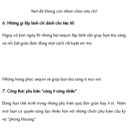
Vest đã không còn nhàm chán nữa rồi!
6. Những gì lấp lánh chỉ dành cho tiệc tối
Ngay cả ban ngày thì những hạt sequin lấp lánh vẫn giúp bạn tỏa sáng
và nổi bật giữa đám đông một cách rất tuyệt vời mà.
Những trang phục sequin sẽ giúp bạn tỏa sáng ở mọi nơi.
7. Công thức phụ kiện “càng ít càng nhiều”
Đừng hạn chế mình trong những phụ kiện quá đơn giản hay ít ỏi. Năm
mới bạn có quyền sáng tạo nhiều hơn với những chuỗi phụ kiện cầu kỳ
và “phóng khoáng”.