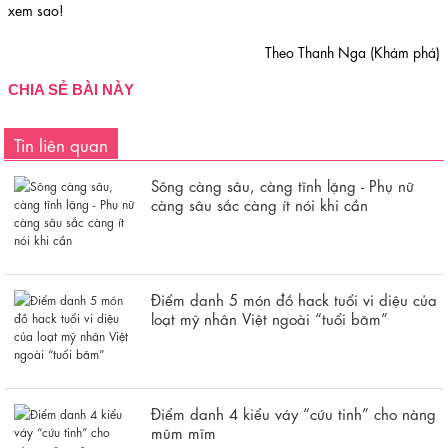
xem sao!
Theo Thanh Nga (Khám phá)
CHIA SẺ BÀI NÀY
Tin liên quan
Sông càng sâu, càng tĩnh lặng - Phụ nữ
càng sâu sắc càng ít nói khi cần
Điểm danh 5 món đồ hack tuổi vi diệu của
loạt mỹ nhân Việt ngoài “tuổi băm”
Điểm danh 4 kiểu váy “cứu tinh” cho nàng
mũm mĩm