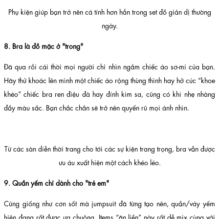
Phụ kiện giúp bạn trở nên cá tính hơn hẳn trong set đồ giản dị thường
ngày.
8. Bra là đồ mặc ở "trong"
Đã qua rồi cái thời mọi người chỉ nhìn ngắm chiếc áo sơ-mi của bạn.
Hãy thử khoác lên mình một chiếc áo rộng thùng thình hay hở cúc “khoe
khéo” chiếc bra ren điệu đà hay đính kim sa, cũng có khi nhẹ nhàng
đầy màu sắc. Bạn chắc chắn sẽ trở nên quyến rũ mọi ánh nhìn.
Từ các sàn diễn thời trang cho tới các sự kiện trang trọng, bra vẫn được
ưu áu xuất hiện một cách khéo léo.
9. Quần yếm chỉ dành cho "trẻ em"
Cũng giống như cơn sốt mà jumpsuit đã từng tạo nên, quần/váy yếm
hiện đang rất được ưa chuộng. Items “ăn liền” này rất dễ mix cùng với