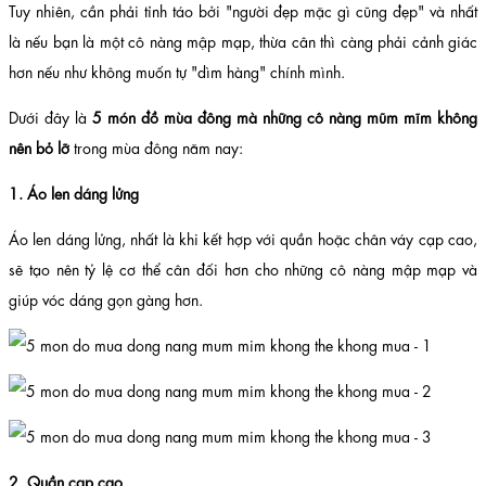
Tuy nhiên, cần phải tỉnh táo bởi "người đẹp mặc gì cũng đẹp" và nhất
là nếu bạn là một cô nàng mập mạp, thừa cân thì càng phải cảnh giác
hơn nếu như không muốn tự "dìm hàng" chính mình.
Dưới đây là
5 món đồ mùa đông mà những cô nàng mũm mĩm không
nên bỏ lỡ
trong mùa đông năm nay:
1. Áo len dáng lửng
Áo len dáng lửng, nhất là khi kết hợp với quần hoặc chân váy cạp cao,
sẽ tạo nên tỷ lệ cơ thể cân đối hơn cho những cô nàng mập mạp và
giúp vóc dáng gọn gàng hơn.
2. Quần cạp cao