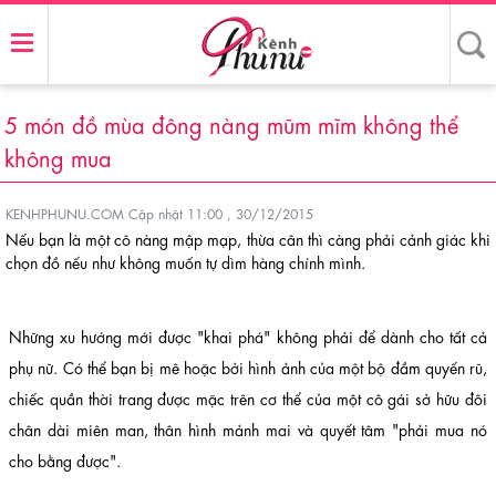
5 món đồ mùa đông nàng mũm mĩm không thể
không mua
KENHPHUNU.COM
Cập nhật 11:00 , 30/12/2015
Nếu bạn là một cô nàng mập mạp, thừa cân thì càng phải cảnh giác khi
chọn đồ nếu như không muốn tự dìm hàng chính mình.
Những xu hướng mới được "khai phá" không phải để dành cho tất cả
phụ nữ. Có thể bạn bị mê hoặc bởi hình ảnh của một bộ đầm quyến rũ,
chiếc quần thời trang được mặc trên cơ thể của một cô gái sở hữu đôi
chân dài miên man, thân hình mảnh mai và quyết tâm "phải mua nó
cho bằng được".