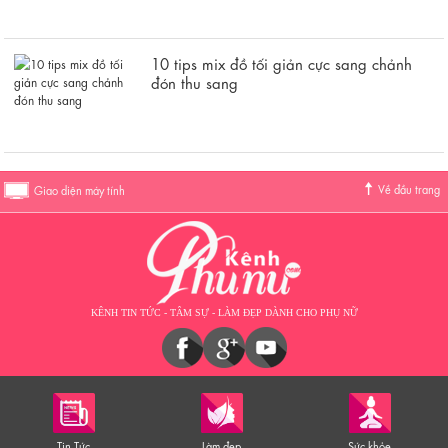
10 tips mix đồ tối giản cực sang chảnh
đón thu sang
Về đầu trang
Giao diện máy tính
KÊNH TIN TỨC - TÂM SỰ - LÀM ĐẸP DÀNH CHO PHỤ NỮ
Tin Tức
Làm đẹp
Sức khỏe