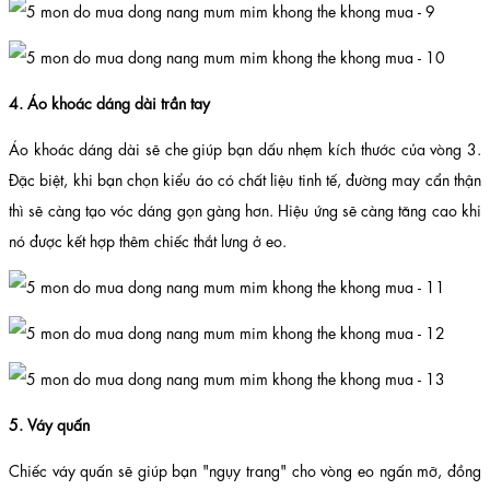
4. Áo khoác dáng dài trần tay
Áo khoác dáng dài sẽ che giúp bạn dấu nhẹm kích thước của vòng 3.
Đặc biệt, khi bạn chọn kiểu áo có chất liệu tinh tế, đường may cẩn thận
thì sẽ càng tạo vóc dáng gọn gàng hơn. Hiệu ứng sẽ càng tăng cao khi
nó được kết hợp thêm chiếc thắt lưng ở eo.
5. Váy quấn
Chiếc váy quấn sẽ giúp bạn "ngụy trang" cho vòng eo ngấn mỡ, đồng