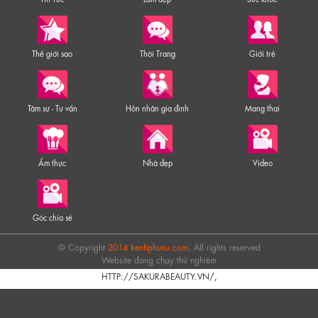
Thế giới sao
Thời Trang
Giới trẻ
Tâm sự - Tư vấn
Hôn nhân gia đình
Mang thai
Ẩm thực
Nhà đẹp
Video
Góc chia sẻ
© Copyright
2014 kenhphunu.com
, All rights reserved
Website đang chạy thử nghiệm
HTTP://SAKURABEAUTY.VN/
,