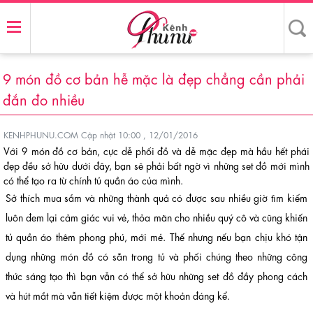
9 món đồ cơ bản hễ mặc là đẹp chẳng cần phải
đắn đo nhiều
KENHPHUNU.COM
Cập nhật 10:00 , 12/01/2016
Với 9 món đồ cơ bản, cực dễ phối đồ và dễ mặc đẹp mà hầu hết phái
đẹp đều sở hữu dưới đây, bạn sẽ phải bất ngờ vì những set đồ mới mình
có thể tạo ra từ chính tủ quần áo của mình.
Sở thích mua sắm và những thành quả có được sau nhiều giờ tìm kiếm
luôn đem lại cảm giác vui vẻ, thỏa mãn cho nhiều quý cô và cũng khiến
tủ quần áo thêm phong phú, mới mẻ. Thế nhưng nếu bạn chịu khó tận
dụng những món đồ có sẵn trong tủ và phối chúng theo những công
thức sáng tạo thì bạn vẫn có thể sở hữu những set đồ đầy phong cách
và hút mắt mà vẫn tiết kiệm được một khoản đáng kể.