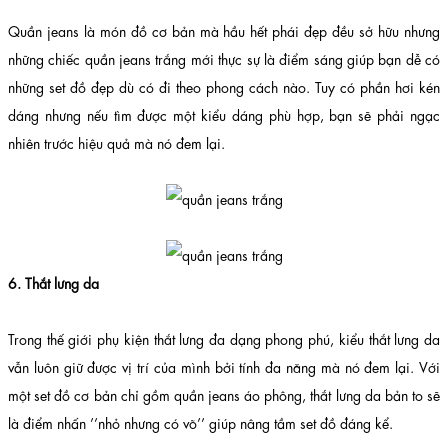
Quần jeans là món đồ cơ bản mà hầu hết phái đẹp đều sở hữu nhưng
những chiếc quần jeans trắng mới thực sự là điểm sáng giúp bạn dễ có
những set đồ đẹp dù có đi theo phong cách nào. Tuy có phần hơi kén
dáng nhưng nếu tìm được một kiểu dáng phù hợp, bạn sẽ phải ngạc
nhiên trước hiệu quả mà nó đem lại.
6. Thắt lưng da
Trong thế giới phụ kiện thắt lưng đa dạng phong phú, kiểu thắt lưng da
vẫn luôn giữ được vị trí của mình bởi tính đa năng mà nó đem lại. Với
một set đồ cơ bản chỉ gồm quần jeans áo phông, thắt lưng da bản to sẽ
là điểm nhấn ’’nhỏ nhưng có võ’’ giúp nâng tầm set đồ đáng kể.