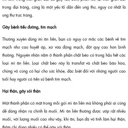
trong đại tràng, cũng là một yếu tố dẫn đến ung thư, nguy cơ nhất là
ung thư trực tràng.
Gây bệnh tiểu đường, tim mạch
Thường xuyên dùng mì ăn liền, bạn có nguy cơ mắc các bệnh về tim
mạch như cao huyết áp, xơ vữa động mạch, đột quỵ cao hơn bình
thường. Nguyên nhân nằm ở thành phần chất béo có trong hầu hết các
loại mì ăn liền. Loại chất béo này là transfat và chất béo bão hòa,
chúng vô cùng có hại cho sức khỏe, đặc biệt đối với những người cao
tuổi hay người có tiền sử bệnh tim mạch.
Hại thận, gây sỏi thận
Một thành phần có mặt trong mỗi gói mì ăn liền mà không phải ai cũng
dễ dàng nhận ra chính là muối. Mì ăn liền thường được ướp rất nhiều
muối, với lượng muối cao như vậy, khi ăn, bạn đã vô tình làm hại thận,
thậm chí dùng nhiều có thể gây sỏi thận.