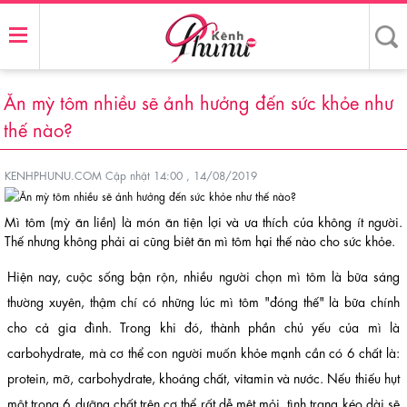
Ăn mỳ tôm nhiều sẽ ảnh hưởng đến sức khỏe như
thế nào?
KENHPHUNU.COM
Cập nhật 14:00 , 14/08/2019
Mì tôm (mỳ ăn liền) là món ăn tiện lợi và ưa thích của không ít người.
Thế nhưng không phải ai cũng biêt ăn mì tôm hại thế nào cho sức khỏe.
Hiện nay, cuộc sống bận rộn, nhiều người chọn mì tôm là bữa sáng
thường xuyên, thậm chí có những lúc mì tôm "đóng thế" là bữa chính
cho cả gia đình. Trong khi đó, thành phần chủ yếu của mì là
carbohydrate, mà cơ thể con người muốn khỏe mạnh cần có 6 chất là:
protein, mỡ, carbohydrate, khoáng chất, vitamin và nước. Nếu thiếu hụt
một trong 6 dưỡng chất trên cơ thể rất dễ mệt mỏi, tình trạng kéo dài sẽ