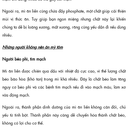
Ngoài ra, mì ăn liền cũng chứa đầy phosphate, một chất giúp cải thiện
mùi vị thức ăn. Tuy giúp bạn ngon miệng nhưng chất này lại khiến
chúng ta dễ bị loãng xương, mất xương, răng cũng yếu dần đi nếu dùng
nhiều.
Những người không nên ăn mỳ tôm
Người béo phì, tim mạch
Mì ăn liền được chiên qua dầu với nhiệt độ cực cao, vì thế lượng chất
béo bão hòa (khó tan) trong mì khá nhiều. Đây là chất béo làm tăng
nguy cơ béo phì và các bệnh tim mạch nếu đi vào mạch máu, làm xơ
vữa động mạch.
Ngoài ra, thành phần dinh dưỡng của mì ăn liền không cân đối, chủ
yếu từ tinh bột. Thành phần này càng dễ chuyển hóa thành chất béo,
không có lợi cho cơ thể.