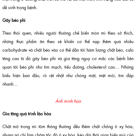
dễ sinh trọng bệnh.
Gây béo phì
Theo thói quen, nhiều người thường chế biến món mì theo sở thích,
những thực phẩm ăn theo sẽ khiến cơ thể nạp thêm quá nhiều
carbohydrate và chất béo vào cơ thể dẫn tới hàm lượng chất béo, calo
tăng cao từ đó gây béo phì và gia tăng nguy cơ mắc các bệnh liên
quan tới béo phì như tim mạch, tiểu đường, cholesterol cao… Những
biểu hiện ban đầu, rõ rệt nhất như chóng mặt, mệt mỏi, tim đập
nhanh…
Ảnh minh họa
Gia tăng quá trình lão hóa
Chất mỡ trong mì tôm thông thường đều thêm chất chống ô xy hóa,
nhưng nó chỉ làm chậm tốc độ ô xy hóa, kéo dài thời gian biến mùi của