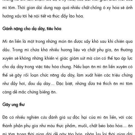
mì tôm. Thời gian dài dung nạp quá nhiều chất chống ô xy hóa sẽ ảnh
hưởng xấu tới hệ nội tiết và thúc đẩy lão hóa.
Gánh nặng cho dạ dày, tiêu hóa
Mì ăn liền là một trong những món ăn được sấy khô sau khi chiên qua
dầu. Trong mì chứa khá nhiều hương liệu và chất phụ gia, ăn thường
xuyên sẽ không những khiến vị giác giảm sút mà còn có thể tạo áp lực
cho dạ dày trong việc tiêu hóa chung. Nếu bạn ăn mì ăn liền xuyên có
thể sẽ gây rối loạn chức năng dạ dày, làm xuất hiện các triệu chứng
như đầy hơi, đau dạ dày… Đặc biệt, những đứa trẻ thích ăn mì tôm
càng dễ mắc chứng biếng ăn.
Gây ung thư
Đã có nhiều nghiên cứu đánh giá sự độc hại của mì ăn liền, với các
thành phần phụ gia như màu thực phẩm, muối, chất béo bão hòa… ăn
mì tôm trong thời gian dài dễ gây táo bón, phân lưu lại thời gian dài