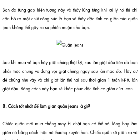
Bạn đã từng gặp hiện tượng này và thấy lúng túng khi xử lý nó thì chỉ
cần bỏ ra một chút công sức là bạn sẽ thấy đặc tính co giãn của quần
jean không thể gây ra sự phiền muộn cho bạn.
Sau khi mua về bạn hãy giặt chúng thật kỹ, sau lần giặt đầu tiên đó bạn
phải mặc chúng và đừng vội giặt chúng ngay sau lần mặc đó. Hãy cứ
để chúng như vậy và chỉ giặt lần thứ hai sau thời gian 1 tuần kể từ lần
giặt đầu. Bằng cách này bạn sẽ khắc phục đặc tính co giãn của jean.
8. Cách tốt nhất để làm giãn quần jeans là gì?
Chiếc quần mới mua chẳng may bị chật bạn có thể nới lỏng hay làm
giãn nó bằng cách mặc nó thường xuyên hơn. Chiếc quần sẽ giãn ra và