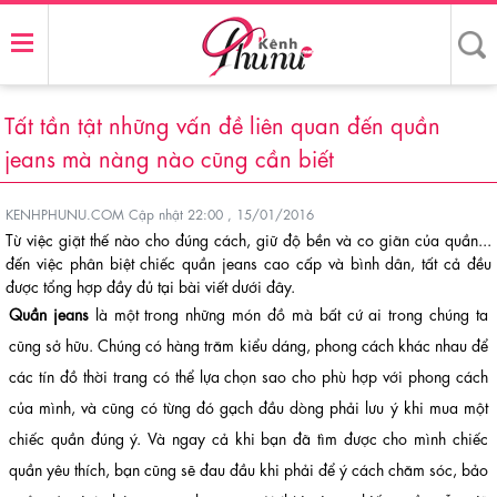
Tất tần tật những vấn đề liên quan đến quần
jeans mà nàng nào cũng cần biết
KENHPHUNU.COM
Cập nhật 22:00 , 15/01/2016
Từ việc giặt thế nào cho đúng cách, giữ độ bền và co giãn của quần...
đến việc phân biệt chiếc quần jeans cao cấp và bình dân, tất cả đều
được tổng hợp đầy đủ tại bài viết dưới đây.
Quần jeans
là một trong những món đồ mà bất cứ ai trong chúng ta
cũng sở hữu. Chúng có hàng trăm kiểu dáng, phong cách khác nhau để
các tín đồ thời trang có thể lựa chọn sao cho phù hợp với phong cách
của mình, và cũng có từng đó gạch đầu dòng phải lưu ý khi mua một
chiếc quần đúng ý. Và ngay cả khi bạn đã tìm được cho mình chiếc
quần yêu thích, bạn cũng sẽ đau đầu khi phải để ý cách chăm sóc, bảo