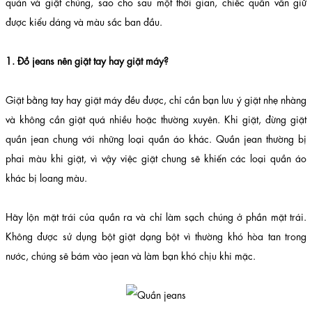
quản và giặt chúng, sao cho sau một thời gian, chiếc quần vẫn giữ
được kiểu dáng và màu sắc ban đầu.
1. Đồ jeans nên giặt tay hay giặt máy?
Giặt bằng tay hay giặt máy đều được, chỉ cần bạn lưu ý giặt nhẹ nhàng
và không cần giặt quá nhiều hoặc thường xuyên. Khi giặt, đừng giặt
quần jean chung với những loại quần áo khác. Quần jean thường bị
phai màu khi giặt, vì vậy việc giặt chung sẽ khiến các loại quần áo
khác bị loang màu.
Hãy lộn mặt trái của quần ra và chỉ làm sạch chúng ở phần mặt trái.
Không được sử dụng bột giặt dạng bột vì thường khó hòa tan trong
nước, chúng sẽ bám vào jean và làm bạn khó chịu khi mặc.