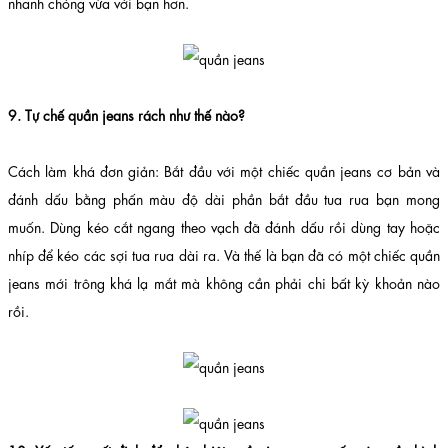
nhanh chóng vừa với bạn hơn.
9. Tự chế quần jeans rách như thế nào?
Cách làm khá đơn giản: Bắt đầu với một chiếc quần jeans cơ bản và
đánh dấu bằng phấn màu độ dài phần bắt đầu tua rua bạn mong
muốn. Dùng kéo cắt ngang theo vạch đã đánh dấu rồi dùng tay hoặc
nhíp để kéo các sợi tua rua dài ra. Và thế là bạn đã có một chiếc quần
jeans mới trông khá lạ mắt mà không cần phải chi bất kỳ khoản nào
rồi.