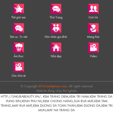
Thế giới sao
Thời Trang
Giới trẻ
Tâm sự - Tư vấn
Hôn nhân gia đình
Mang thai
Ẩm thực
Nhà đẹp
Video
Góc chia sẻ
© Copyright
2014 kenhphunu.com
, All rights reserved
Website đang chạy thử nghiệm
HTTP://SAKURABEAUTY.VN/
,
KEM TRANG DIEM
,
KEM TRI NAM
,
KEM TRANG DA
VUNG KIN
,
KENH PHU NU
,
KEM CHONG NANG
,
SUA RUA MAT
,
KEM TAM
TRANG
,
MAY RUA MAT
,
KEM DUONG DA TOAN THAN
,
KEM DUONG DA
,
KEM TRI
MUN
,
MAT NA TRANG DA