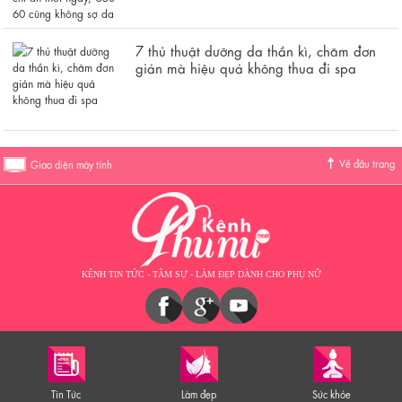
7 thủ thuật dưỡng da thần kì, chăm đơn
giản mà hiệu quả không thua đi spa
Về đầu trang
Giao diện máy tính
KÊNH TIN TỨC - TÂM SỰ - LÀM ĐẸP DÀNH CHO PHỤ NỮ
Tin Tức
Làm đẹp
Sức khỏe