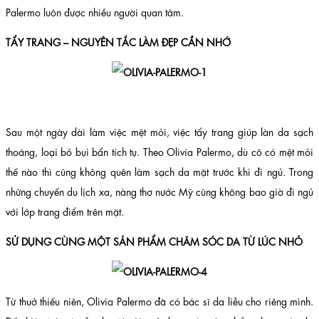
Palermo luôn được nhiều người quan tâm.
TẨY TRANG – NGUYÊN TẮC LÀM ĐẸP CẦN NHỚ
Sau một ngày dài làm việc mệt mỏi, việc tẩy trang giúp làn da sạch
thoáng, loại bỏ bụi bẩn tích tụ. Theo Olivia Palermo, dù cô có mệt mỏi
thế nào thì cũng không quên làm sạch da mặt trước khi đi ngủ. Trong
những chuyến du lịch xa, nàng thơ nước Mỹ cũng không bao giờ đi ngủ
với lớp trang điểm trên mặt.
SỬ DỤNG CÙNG MỘT SẢN PHẨM CHĂM SÓC DA TỪ LÚC NHỎ
Từ thuở thiếu niên, Olivia Palermo đã có bác sĩ da liễu cho riêng mình.