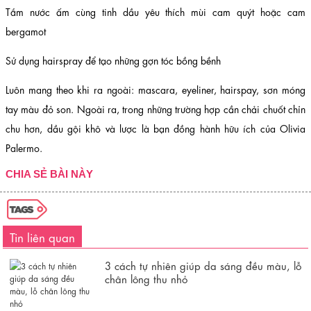
Tắm nước ấm cùng tinh dầu yêu thích mùi cam quýt hoặc cam
bergamot
Sử dụng hairspray để tạo những gợn tóc bồng bềnh
Luôn mang theo khi ra ngoài: mascara, eyeliner, hairspay, sơn móng
tay màu đỏ son. Ngoài ra, trong những trường hợp cần chải chuốt chỉn
chu hơn, dầu gội khô và lược là bạn đồng hành hữu ích của Olivia
Palermo.
CHIA SẺ BÀI NÀY
Tin liên quan
3 cách tự nhiên giúp da sáng đều màu, lỗ
chân lông thu nhỏ