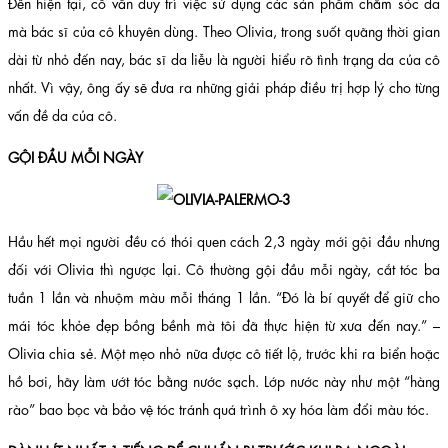
Đến hiện tại, cô vẫn duy trì việc sử dụng các sản phẩm chăm sóc da
mà bác sĩ của cô khuyên dùng. Theo Olivia, trong suốt quãng thời gian
dài từ nhỏ đến nay, bác sĩ da liễu là người hiểu rõ tình trạng da của cô
nhất. Vì vậy, ông ấy sẽ đưa ra những giải pháp điều trị hợp lý cho từng
vấn đề da của cô.
GỘI ĐẦU MỖI NGÀY
Hầu hết mọi người đều có thói quen cách 2,3 ngày mới gội đầu nhưng
đối với Olivia thì ngược lại. Cô thường gội đầu mỗi ngày, cắt tóc ba
tuần 1 lần và nhuộm màu mỗi tháng 1 lần. “Đó là bí quyết để giữ cho
mái tóc khỏe đẹp bồng bềnh mà tôi đã thực hiện từ xưa đến nay.” –
Olivia chia sẻ. Một mẹo nhỏ nữa được cô tiết lộ, trước khi ra biển hoặc
hồ bơi, hãy làm ướt tóc bằng nước sạch. Lớp nước này như một “hàng
rào” bao bọc và bảo vệ tóc tránh quá trình ô xy hóa làm đổi màu tóc.