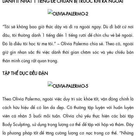
DÀNH ÍT NHẤT 1 TIẾNG ĐỂ CHUẨN BỊ TRƯỚC KHI RA NGOÀI
“Tôi sẽ không bao giờ thức dậy và đi ra ngoài ngay. Dù đi bất cứ nơi
đâu, tôi thường dành 1 tiếng đến 1 tiếng rưỡi để chỉn chu vẻ bề ngoài.
Đó là điều tôi học từ mẹ tôi.” – Olivia Palermo chia sẻ. Theo cô, ngoài
giữ gìn nhan sắc thì việc dành thời gian chăm sóc và yêu chiều bản
thân mình cũng rất quan trọng.
TẬP THỂ DỤC ĐỀU ĐẶN
Theo Olivia Palermo, ngoài việc duy trì sức khỏe tốt, vận động chính là
cách hữu hiệu để có làn da đẹp. Cô thường tập luyện với huấn luyện
viên cá nhân 5 buổi mỗi tuần. Olivia chủ yếu thực hiện các bài tập
Body Sculpting, sử dụng trọng lượng cơ thể để tập với hộp và thảm. Đây
là phương pháp tốt để tăng cường lượng cơ nạc trong cơ thể. “Những