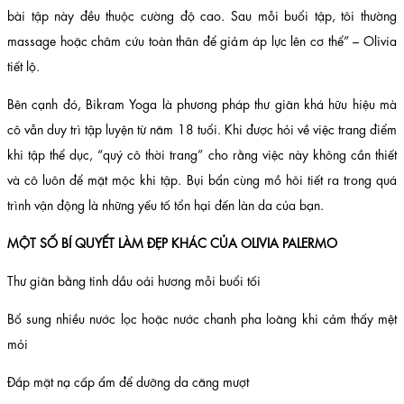
bài tập này đều thuộc cường độ cao. Sau mỗi buổi tập, tôi thường
massage hoặc châm cứu toàn thân để giảm áp lực lên cơ thể” – Olivia
tiết lộ.
Bên cạnh đó, Bikram Yoga là phương pháp thư giãn khá hữu hiệu mà
cô vẫn duy trì tập luyện từ năm 18 tuổi. Khi được hỏi về việc trang điểm
khi tập thể dục, “quý cô thời trang” cho rằng việc này không cần thiết
và cô luôn để mặt mộc khi tập. Bụi bẩn cùng mồ hôi tiết ra trong quá
trình vận động là những yếu tố tổn hại đến làn da của bạn.
MỘT SỐ BÍ QUYẾT LÀM ĐẸP KHÁC CỦA OLIVIA PALERMO
Thư giãn bằng tinh dầu oải hương mỗi buổi tối
Bổ sung nhiều nước lọc hoặc nước chanh pha loãng khi cảm thấy mệt
mỏi
Đắp mặt nạ cấp ẩm để dưỡng da căng mượt