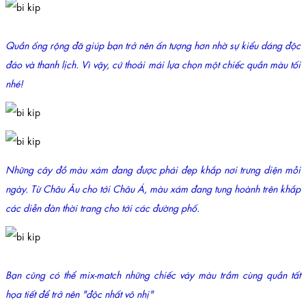
Quần ống rộng đã giúp bạn trở nên ấn tượng hơn nhờ sự kiểu dáng độc
đáo và thanh lịch. Vì vậy, cứ thoải mái lựa chọn một chiếc quần màu tối
nhé!
N
h
ững cây đồ màu xám đang được phái đẹp khắp nơi trưng diện mỗi
ngày. Từ Châu Âu cho tới Châu Á, màu xám đang tung hoành trên khắp
các diễn đàn thời trang cho tới các đường phố.
Bạn cũng có thể mix-match những chiếc váy màu trầm cùng quần tất
họa tiết để trở nên "độc nhất vô nhị"