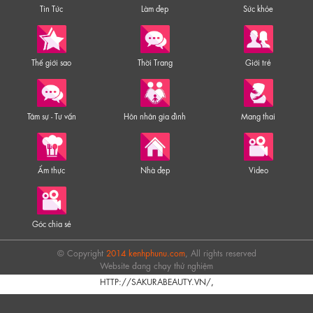
Tin Tức
Làm đẹp
Sức khỏe
Thế giới sao
Thời Trang
Giới trẻ
Tâm sự - Tư vấn
Hôn nhân gia đình
Mang thai
Ẩm thực
Nhà đẹp
Video
Góc chia sẻ
© Copyright
2014 kenhphunu.com
, All rights reserved
Website đang chạy thử nghiệm
HTTP://SAKURABEAUTY.VN/
,