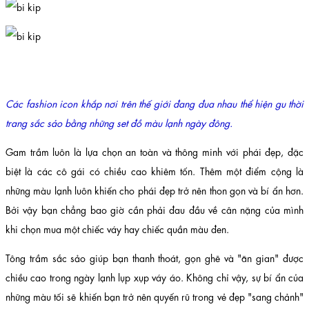
Các fashion icon khắp nơi trên thế giới đang đua nhau thể hiện gu thời
trang sắc sảo bằng những set đồ màu lạnh ngày đông.
Gam trầm luôn là lựa chọn an toàn và thông minh với phái đẹp, đặc
biệt là các cô gái có chiều cao khiêm tốn. Thêm một điểm cộng là
những màu lạnh luôn khiến cho phái đẹp trở nên thon gọn và bí ẩn hơn.
Bởi vậy bạn chẳng bao giờ cần phải đau đầu về cân nặng của mình
khi chọn mua một chiếc váy hay chiếc quần màu đen.
Tông trầm sắc sảo giúp bạn thanh thoát, gọn ghẽ và "ăn gian" được
chiều cao trong ngày lạnh lụp xụp váy áo. Không chỉ vậy, sự bí ẩn của
những màu tối sẽ khiến bạn trở nên quyến rũ trong vẻ đẹp "sang chảnh"