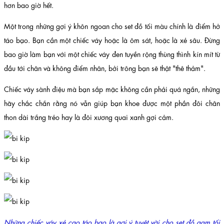
hơn bao giờ hết.
Một trong những gợi ý khôn ngoan cho set đồ tối màu chính là điểm hở
táo bạo. Bạn cần một chiếc váy hoặc là ôm sát, hoặc là xẻ sâu. Đừng
bao giờ làm bạn với một chiếc váy đen tuyền rộng thùng thình kín mít từ
đầu tới chân và không điểm nhân, bởi trông bạn sẽ thật "thê thảm".
Chiếc váy sành điệu mà bạn sắp mặc không cần phải quá ngắn, những
hãy chắc chắn rằng nó vẫn giúp bạn khoe được một phần đôi chân
thon dài trắng trẻo hay là đôi xương quai xanh gợi cảm.
Những chiếc váy xẻ cao táo bạo là gợi ý tuyệt vời cho set đồ gam tối