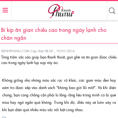
Bí kíp ăn gian chiều cao trong ngày lạnh cho
chân ngắn
KENHPHUNU.COM
Cập nhật 08:00 , 19/01/2016
Tông trầm sắc sảo giúp bạn thanh thoát, gọn ghẽ và ăn gian được chiều
cao trong ngày lạnh lụp xụp váy áo.
Không giống như những màu sắc rực rỡ khác, các gam màu đen hay
xám tro được xếp vào danh sách "không bao giờ lỗi mốt". Và khi diện
chúng, bạn cũng chẳng cần phải lo lắng rằng liệu trông mình có bị quê
mùa hay ngớ ngẩn quá không. Trong khi đó, điều này sẽ luôn xảy ra
khi bạn diện quá nhiều màu sắc nổi bật cùng nhau.