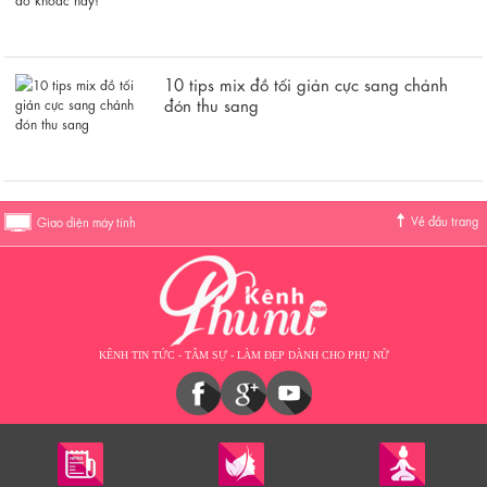
10 tips mix đồ tối giản cực sang chảnh
đón thu sang
Về đầu trang
Giao diện máy tính
KÊNH TIN TỨC - TÂM SỰ - LÀM ĐẸP DÀNH CHO PHỤ NỮ