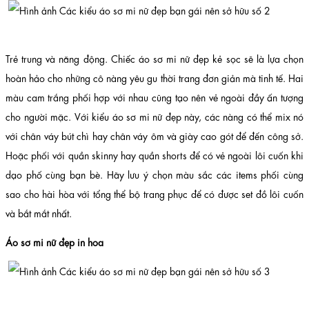
Trẻ trung và năng động. Chiếc áo sơ mi nữ đẹp kẻ sọc sẽ là lựa chọn
hoàn hảo cho những cô nàng yêu gu thời trang đơn giản mà tinh tế. Hai
màu cam trắng phối hợp với nhau cũng tạo nên vẻ ngoài đầy ấn tượng
cho người mặc. Với kiểu áo sơ mi nữ đẹp này, các nàng có thể mix nó
với chân váy bút chì hay chân váy ôm và giày cao gót để đến công sở.
Hoặc phối với quần skinny hay quần shorts để có vẻ ngoài lôi cuốn khi
dạo phố cùng bạn bè. Hãy lưu ý chọn màu sắc các items phối cùng
sao cho hài hòa với tổng thể bộ trang phục để có được set đồ lôi cuốn
và bắt mắt nhất.
Áo sơ mi nữ đẹp in hoa