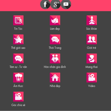
Tin Tức
Làm đẹp
Sức khỏe
Thế giới sao
Thời Trang
Giới trẻ
Tâm sự - Tư vấn
Hôn nhân gia đình
Mang thai
Ẩm thực
Nhà đẹp
Video
Góc chia sẻ