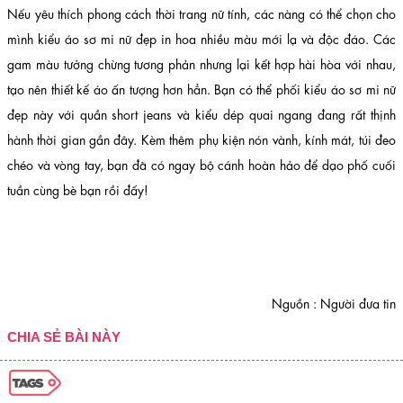
Nếu yêu thích phong cách thời trang nữ tính, các nàng có thể chọn cho
mình kiểu áo sơ mi nữ đẹp in hoa nhiều màu mới lạ và độc đáo. Các
gam màu tưởng chừng tương phản nhưng lại kết hợp hài hòa với nhau,
tạo nên thiết kế áo ấn tượng hơn hẳn. Bạn có thể phối kiểu áo sơ mi nữ
đẹp này với quần short jeans và kiểu dép quai ngang đang rất thịnh
hành thời gian gần đây. Kèm thêm phụ kiện nón vành, kính mát, túi đeo
chéo và vòng tay, bạn đã có ngay bộ cánh hoàn hảo để dạo phố cuối
tuần cùng bè bạn rồi đấy!
Nguồn : Người đưa tin
CHIA SẺ BÀI NÀY