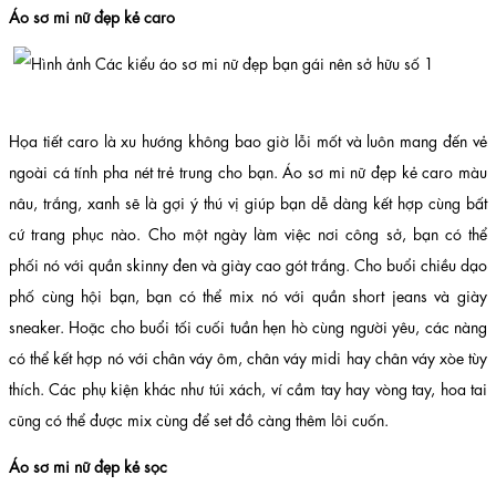
Áo sơ mi nữ đẹp kẻ caro
Họa tiết caro là xu hướng không bao giờ lỗi mốt và luôn mang đến vẻ
ngoài cá tính pha nét trẻ trung cho bạn. Áo sơ mi nữ đẹp kẻ caro màu
nâu, trắng, xanh sẽ là gợi ý thú vị giúp bạn dễ dàng kết hợp cùng bất
cứ trang phục nào. Cho một ngày làm việc nơi công sở, bạn có thể
phối nó với quần skinny đen và giày cao gót trắng. Cho buổi chiều dạo
phố cùng hội bạn, bạn có thể mix nó với quần short jeans và giày
sneaker. Hoặc cho buổi tối cuối tuần hẹn hò cùng người yêu, các nàng
có thể kết hợp nó với chân váy ôm, chân váy midi hay chân váy xòe tùy
thích. Các phụ kiện khác như túi xách, ví cầm tay hay vòng tay, hoa tai
cũng có thể được mix cùng để set đồ càng thêm lôi cuốn.
Áo sơ mi nữ đẹp kẻ sọc