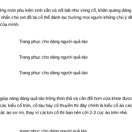
ững món phụ kiện xinh xắn và nổi bật như vòng cổ, khăn quàng dáng 
nhấn cho set đồ lại cố thể đánh lạc hướng mọi người không chú ý đế
 của mình.
iúp nàng dáng quả táo trông thon thả và cân đối hơn vừa khoe được 
các kiểu cổ tròn, cổ tàu hay cổ thuyền thì đây chính là kiểu cổ áo cá
ặc áo sơ mi, thay vì cài kín cổ thì bạn nên cởi 2-3 cúc áo trên nhé.