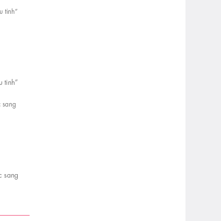
 tinh”
ực sang