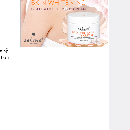
hế kỷ
i hơn