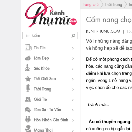
Trang chủ
Thời Trang
T
Cẩm nang chọn
KENHPHUNU.COM |
15
Với những nàng dáng 
Tin Tức
và hông hẹp sẽ dễ tạo
Làm Đẹp
Để có một phong cách t
hòa, các nàng cũng cần
Sức Khỏe
điểm
khi lựa chọn trang
Thế Giới Sao
ngắn, vòng 1 nở nang và
việc chọn đồ cho các n
Thời Trang
Giới Trẻ
Tránh mặc:
Tâm Sự - Tư Vấn
Hôn Nhân Gia Đình
-
Áo cổ thuyền ngang
cổ xuống eo bị ngắn lại.
Mang Thai