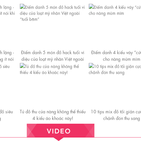
h lặng -
Điểm danh 5 món đồ hack tuổi vi
Điểm danh 4 kiểu váy “cứu
g ít nói
diệu của loạt mỹ nhân Việt ngoài
cho nàng mũm mĩm
“tuổi băm”
đồ siêu
Tủ đồ thu của nàng không thể thiếu
10 tips mix đồ tối giản c
g
4 kiểu áo khoác này!
chảnh đón thu sang