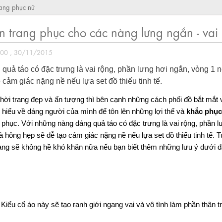
rang phục nữ
 trang phục cho các nàng lưng ngắn - vai
:00 , 30/11/2015
quả táo có đặc trưng là vai rộng, phần lưng hơi ngắn, vòng 1 
 cảm giác nặng nề nếu lựa set đồ thiếu tinh tế.
hời trang đẹp và ấn tượng thì bên cạnh những cách phối đồ bắt mắt 
 hiểu về dáng người của mình để tôn lên những lợi thế và
khắc phụ
 phục. Với những nàng dáng quả táo có đặc trưng là vai rộng, phần l
 hông hẹp sẽ dễ tạo cảm giác nặng nề nếu lựa set đồ thiếu tinh tế. T
àng sẽ không hề khó khăn nữa nếu bạn biết thêm những lưu ý dưới đ
: Kiểu cổ áo này sẽ tạo ranh giới ngang vai và vô tình làm phần thân t