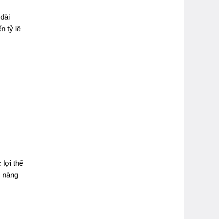
dài
n tỷ lệ
lợi thế
c nàng