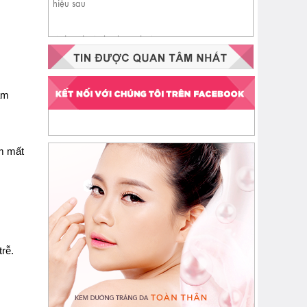
Nhận biết da đang thiếu
ceramide qua 4 dấu hiệu sau
y
àm
êm mất
trễ.