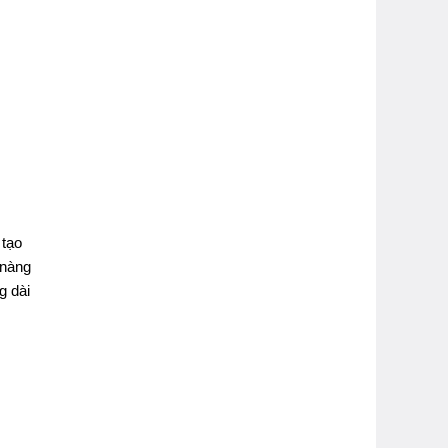
 tạo
 nàng
g dài