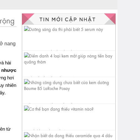
 rộng
nở nang
Dưỡng sáng da thì phải biết 5
serum này
và hài
c nhược
ưng hơi
Điểm danh 4 loại kem mắt
giúp nàng tiễn bay quầng
uy nhiên
thâm
ây.
Những công dụng chưa biết
của kem dưỡng Baume B5
LaRoche...
rên từ
Cơ thể bạn đang thiếu vitamin
nào?