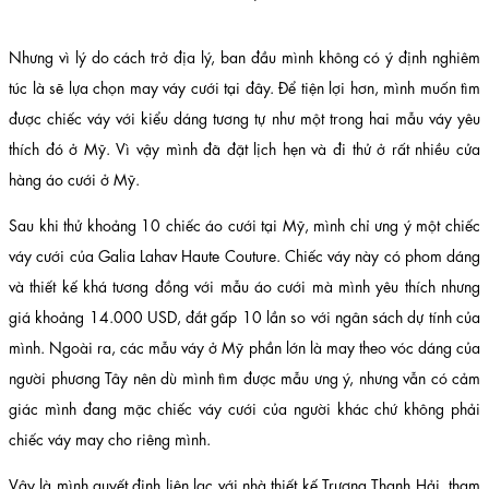
Nhưng vì lý do cách trở địa lý, ban đầu mình không có ý định nghiêm
túc là sẽ lựa chọn may váy cưới tại đây. Để tiện lợi hơn, mình muốn tìm
được chiếc váy với kiểu dáng tương tự như một trong hai mẫu váy yêu
thích đó ở Mỹ. Vì vậy mình đã đặt lịch hẹn và đi thử ở rất nhiều cửa
hàng áo cưới ở Mỹ.
Sau khi thử khoảng 10 chiếc áo cưới tại Mỹ, mình chỉ ưng ý một chiếc
váy cưới của Galia Lahav Haute Couture. Chiếc váy này có phom dáng
và thiết kế khá tương đồng với mẫu áo cưới mà mình yêu thích nhưng
giá khoảng 14.000 USD, đắt gấp 10 lần so với ngân sách dự tính của
mình. Ngoài ra, các mẫu váy ở Mỹ phần lớn là may theo vóc dáng của
người phương Tây nên dù mình tìm được mẫu ưng ý, nhưng vẫn có cảm
giác mình đang mặc chiếc váy cưới của người khác chứ không phải
chiếc váy may cho riêng mình.
Vậy là mình quyết định liên lạc với nhà thiết kế Trương Thanh Hải, tham