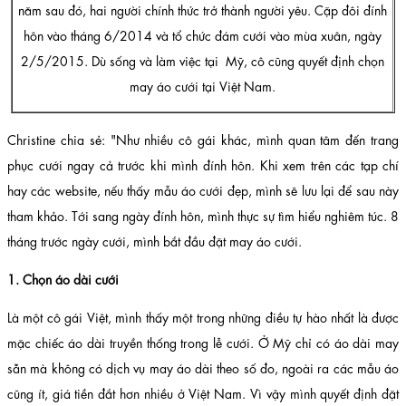
năm sau đó, hai người chính thức trở thành người yêu. Cặp đôi đính
hôn vào tháng 6/2014 và tổ chức đám cưới vào mùa xuân, ngày
2/5/2015. Dù sống và làm việc tại Mỹ, cô cũng quyết định chọn
may áo cưới tại Việt Nam.
Christine chia sẻ: "Như nhiều cô gái khác, mình quan tâm đến trang
phục cưới ngay cả trước khi mình đính hôn. Khi xem trên các tạp chí
hay các website, nếu thấy mẫu áo cưới đẹp, mình sẽ lưu lại để sau này
tham khảo. Tới sang ngày đính hôn, mình thực sự tìm hiểu nghiêm túc. 8
tháng trước ngày cưới, mình bắt đầu đặt may áo cưới.
1. Chọn áo dài cưới
Là một cô gái Việt, mình thấy một trong những điều tự hào nhất là được
mặc chiếc áo dài truyền thống trong lễ cưới. Ở Mỹ chỉ có áo dài may
sẵn mà không có dịch vụ may áo dài theo số đo, ngoài ra các mẫu áo
cũng ít, giá tiền đắt hơn nhiều ở Việt Nam. Vì vậy mình quyết định đặt