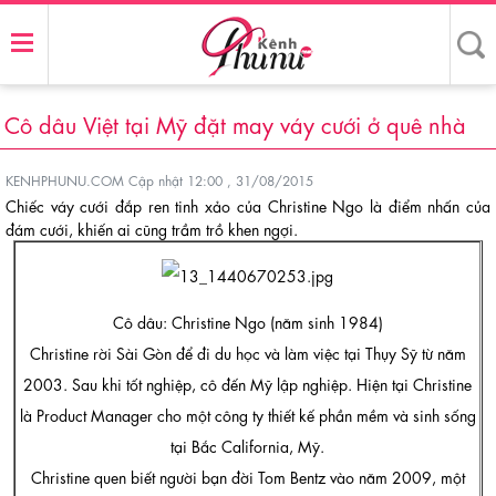
Cô dâu Việt tại Mỹ đặt may váy cưới ở quê nhà
KENHPHUNU.COM
Cập nhật 12:00 , 31/08/2015
Chiếc váy cưới đắp ren tinh xảo của Christine Ngo là điểm nhấn của
đám cưới, khiến ai cũng trầm trồ khen ngợi.
Cô dâu: Christine Ngo (năm sinh 1984)
Christine rời Sài Gòn để đi du học và làm việc tại Thụy Sỹ từ năm
2003. Sau khi tốt nghiệp, cô đến Mỹ lập nghiệp. Hiện tại Christine
là Product Manager cho một công ty thiết kế phần mềm và sinh sống
tại Bắc California, Mỹ.
Christine quen biết người bạn đời Tom Bentz vào năm 2009, một