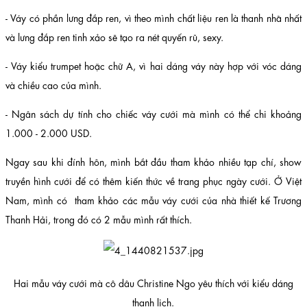
- Váy có phần lưng đắp ren, vì theo mình chất liệu ren là thanh nhã nhất
và lưng đắp ren tinh xảo sẽ tạo ra nét quyến rũ, sexy.
- Váy kiểu trumpet hoặc chữ A, vì hai dáng váy này hợp với vóc dáng
và chiều cao của mình.
- Ngân sách dự tính cho chiếc váy cưới mà mình có thể chi khoảng
1.000 - 2.000 USD.
Ngay sau khi đính hôn, mình bắt đầu tham khảo nhiều tạp chí, show
truyền hình cưới để có thêm kiến thức về trang phục ngày cưới. Ở Việt
Nam, mình có tham khảo các mẫu váy cưới của nhà thiết kế Trương
Thanh Hải, trong đó có 2 mẫu mình rất thích.
Hai mẫu váy cưới mà cô dâu Christine Ngo yêu thích với kiểu dáng
thanh lịch.