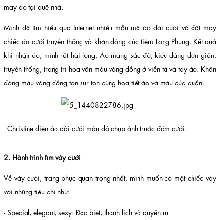
may áo tại quê nhà.
Mình đã tìm hiểu qua Internet nhiều mẫu mã áo dài cưới và đặt may
chiếc áo cưới truyền thống và khăn đóng của tiệm Long Phụng. Kết quả
khi nhận áo, mình rất hài lòng. Áo mang sắc đỏ, kiểu dáng đơn giản,
truyền thống, trang trí hoa văn màu vàng đồng ở viền tà và tay áo. Khăn
đóng màu vàng đồng ton sur ton cùng họa tiết áo và màu của quần.
Christine diện áo dài cưới màu đỏ chụp ảnh trước đám cưới.
2. Hành trình tìm váy cưới
Về váy cưới, trang phục quan trọng nhất, mình muốn có một chiếc váy
với những tiêu chí như:
- Special, elegant, sexy: Đặc biệt, thanh lịch và quyến rũ