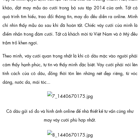
khảo, đặt may mẫu áo cưới trong bộ sưu tập 2014 của anh. Tất cả
quá trình tìm hiểu, trao đổi thông tin, may đo đều diễn ra online. Mình
chỉ nhìn thấy mẫu áo sau khi đã hoàn tất. Chiếc váy cưới của mình là
điểm nhấn trong đám cưới. Tất cả khách mời từ Việt Nam và ở Mỹ đều
trầm trồ khen ngợi.
Theo mình, váy cưới quan trọng nhất là khi cô dâu mặc vào người phải
cảm thấy hạnh phúc, tự tin và thấy mình đặc biệt. Váy cưới phải nói lên
tính cách của cô dâu, đồng thời tôn lên những nét đẹp riêng, từ vóc
dáng, nước da, mái tóc...
Cô dâu gửi số đo và hình ảnh online để nhà thiết kế tư vấn cũng như
may váy cưới phù hợp nhất.