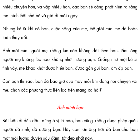
nhiều chuyện hơn, va vấp nhiều hơn, các bạn sẽ càng phát hiện ra rằng
mẹ mình thật nhỏ bé và già đi mỗi ngày.
Nhưng kể từ khi có bạn, cuộc sống của mẹ, thế giới của mẹ đã hoàn
toàn thay đổi.
Ánh mắt của người mẹ không lúc nào không dõi theo bạn, tấm lòng
người mẹ không lúc nào không nhớ thương bạn. Giống như một kẻ si
tình vậy, mẹ khao khát được hiểu bạn, được gần gũi bạn, ôm ấp bạn.
Còn bạn thì sao, bạn đã bao giờ cúp máy mỗi khi đang nói chuyện với
mẹ, chặn các phương thức liên lạc trên mạng xã hội?
Ảnh minh họa
Bất luận đi đến đâu, đứng ở vị trí nào, bạn cũng không được phép quên
người đã sinh, đã dưỡng bạn. Hãy cảm ơn ông trời đã ban cho bạn
một mối lương duyên sâu đậm, tốt đẹp nhất này.