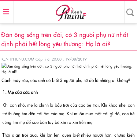
Đàn ông sống trên đời, có 3 người phụ nữ nhất
định phải hết lòng yêu thương: Họ là ai?
KENHPHUNU.COM
Cập nhật 20:00 , 19/08/2019
Cánh mày râu, các anh có biết 3 người phụ nữ đó là những ai không?
1. Mẹ của các anh
Khi còn nhỏ, mẹ là chính là bầu trời của các bé trai. Khi khóc nhè, con
trẻ thường tìm đến cái ôm của mẹ. Khi muốn mua một cái gì đó, con trẻ
cũng tìm mẹ để xòe bàn tay bé xíu ra xin tiền mẹ.
Thời gian trôi qua, khi lớn lên, quen biết nhiều người hơn, chứng kiến