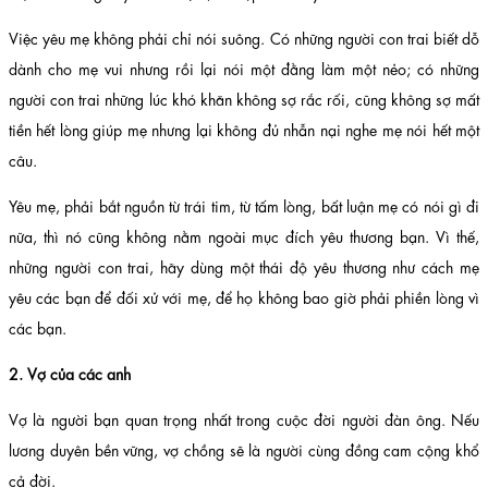
Việc yêu mẹ không phải chỉ nói suông. Có những người con trai biết dỗ
dành cho mẹ vui nhưng rồi lại nói một đằng làm một nẻo; có những
người con trai những lúc khó khăn không sợ rắc rối, cũng không sợ mất
tiền hết lòng giúp mẹ nhưng lại không đủ nhẫn nại nghe mẹ nói hết một
câu.
Yêu mẹ, phải bắt nguồn từ trái tim, từ tấm lòng, bất luận mẹ có nói gì đi
nữa, thì nó cũng không nằm ngoài mục đích yêu thương bạn. Vì thế,
những người con trai, hãy dùng một thái độ yêu thương như cách mẹ
yêu các bạn để đối xử với mẹ, để họ không bao giờ phải phiền lòng vì
các bạn.
2. Vợ của các anh
Vợ là người bạn quan trọng nhất trong cuộc đời người đàn ông. Nếu
lương duyên bền vững, vợ chồng sẽ là người cùng đồng cam cộng khổ
cả đời.