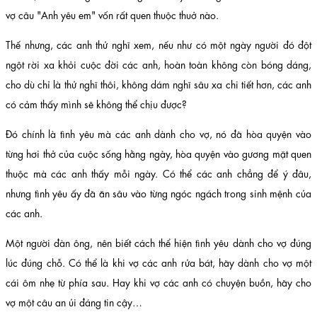
vợ câu "Anh yêu em" vốn rất quen thuộc thuở nào.
Thế nhưng, các anh thử nghĩ xem, nếu như có một ngày người đó đột
ngột rời xa khỏi cuộc đời các anh, hoàn toàn không còn bóng dáng,
cho dù chỉ là thử nghĩ thôi, không dám nghĩ sâu xa chi tiết hơn, các anh
có cảm thấy mình sẽ không thể chịu được?
Đó chính là tình yêu mà các anh dành cho vợ, nó đã hòa quyện vào
từng hơi thở của cuộc sống hằng ngày, hòa quyện vào gương mặt quen
thuộc mà các anh thấy mỗi ngày. Có thể các anh chẳng để ý đâu,
nhưng tình yêu ấy đã ăn sâu vào từng ngóc ngách trong sinh mệnh của
các anh.
Một người đàn ông, nên biết cách thể hiện tình yêu dành cho vợ đúng
lúc đúng chỗ. Có thể là khi vợ các anh rửa bát, hãy dành cho vợ một
cái ôm nhẹ từ phía sau. Hay khi vợ các anh có chuyện buồn, hãy cho
vợ một câu an ủi đáng tin cậy…