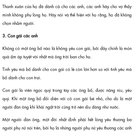
Thanh xuân của họ đã dành cả cho các anh, các anh hãy cho vợ thấy
mình không phụ lòng họ. Hãy nói và thể hiện với họ rằng, họ đã không
chọn nhầm người.
3. Con gái các anh
Không có một ông bố nào là không yêu con gái, bởi đây chính là món
quà ấm áp tuyệt vời nhất mà ông trời ban cho họ.
Tình yêu mà bố dành cho con gái có lẽ còn lớn hơn so với tình yêu mà
bố dành cho con trai.
Con gái là viên ngọc quý trong tay các ông bố, được nâng niu, yêu
quý. Khi một ông bố đối diện với cô con gái bé nhỏ, cho dù là một
người đàn ông khí khái ngất trời cũng trở nên dịu dàng như nước.
Một người đàn ông, một đời nhất định phải hết lòng yêu thương ba
người phụ nữ nói trên, bởi họ là những người phụ nữ yêu thương các anh