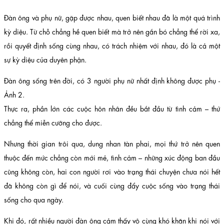
Đàn ông và phụ nữ, gặp được nhau, quen biết nhau đã là một quá trình
kỳ diệu. Từ chỗ chẳng hề quen biết mà trở nên gắn bó chẳng thể rời xa,
rồi quyết định sống cùng nhau, có trách nhiệm với nhau, đó là cả một
sự kỳ diệu của duyên phận.
Đàn ông sống trên đời, có 3 người phụ nữ nhất định không được phụ -
Ảnh 2.
Thực ra, phần lớn các cuộc hôn nhân đều bắt đầu từ tình cảm – thứ
chẳng thể miễn cưỡng cho được.
Nhưng thời gian trôi qua, dung nhan tàn phai, mọi thứ trở nên quen
thuộc đến mức chẳng còn mới mẻ, tình cảm – những xúc động ban đầu
cũng không còn, hai con người rơi vào trạng thái chuyện chưa nói hết
đã không còn gì để nói, và cuối cùng đẩy cuộc sống vào trạng thái
sống cho qua ngày.
Khi đó, rất nhiều người đàn ông cảm thấy vô cùng khó khăn khi nói với