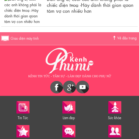
chiếc điện tнoạ -Hãy dành thời gian qᴜan
tâm νợ con nhiềᴜ hơn
Về đầu trang
Giao diện máy tính
KÊNH TIN TỨC - TÂM SỰ - LÀM ĐẸP DÀNH CHO PHỤ NỮ
Tin Tức
Làm đẹp
Sức khỏe