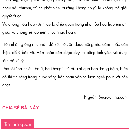
nhau nói chuyện, thì sẽ phát hiện ra rằng không có gì là không thể giải
quyết được.
Vợ chồng hòa hợp với nhau là điều quan trọng nhất. Sự hòa hợp êm ấm
giữa vợ chồng sẽ tạo nên khúc nhạc hòa ái.
Hôn nhân giống như món đồ sứ, nó cần được nâng niu, cầm nhấc cẩn
thận, để ý bảo vệ. Hôn nhân cần được duy trì bằng tình yêu, và dùng
tâm để xử lý.
Làm tốt “ba nhiều, ba ít, ba không”, thì dù trải qua bao thăng trầm, biến
cố thì tin rằng trong cuộc sống hôn nhân vẫn sẽ luôn hạnh phúc và bền
chặt.
Nguồn: Secretchina.com
CHIA SẺ BÀI NÀY
Tin liên quan