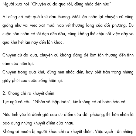
Người xưa nói “Chuyện cũ đã qua rồi, đừng nhắc đến nữa”
Ai cũng có một quá khứ đau thương. Mỗi lần nhắc lại chuyện cũ cũng
giống như với việc xát muối vào vết thương lòng của đối phương. Dù
cuộc hôn nhân có tốt đẹp đến đâu, cũng không thể chịu nổi việc dày vò
quá khứ hết lần này đến lần khác.
Chuyện cũ đã qua, chuyện cũ không đáng để làm tổn thương đến tình
cảm của hiện tại.
Chuyện trong quá khứ, đừng nên nhắc đến, hãy biết trân trọng những
giây phút của cuộc sống hiện tại.
2. Không chỉ ra khuyết điểm.
Tục ngữ có câu: “Nhân vô thập toàn”, tức không có ai hoàn hảo cả.
Nếu tình yêu là đánh giá cao ưu điểm của đối phương; thì hôn nhân là
bao dung những khuyết điểm của nhau.
Không ai muốn bị người khác chỉ ra khuyết điểm. Việc vạch trần những