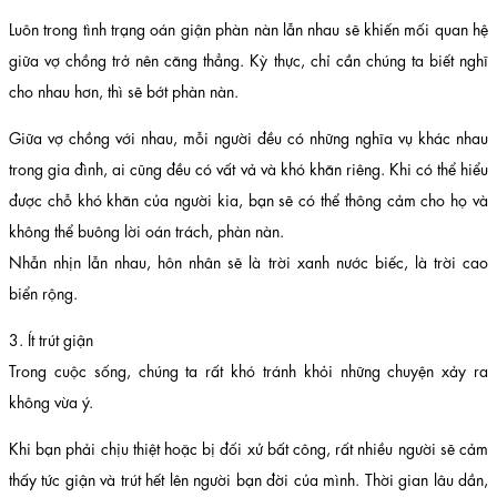
Luôn trong tình trạng oán giận phàn nàn lẫn nhau sẽ khiến mối quan hệ
giữa vợ chồng trở nên căng thẳng. Kỳ thực, chỉ cần chúng ta biết nghĩ
cho nhau hơn, thì sẽ bớt phàn nàn.
Giữa vợ chồng với nhau, mỗi người đều có những nghĩa vụ khác nhau
trong gia đình, ai cũng đều có vất vả và khó khăn riêng. Khi có thể hiểu
được chỗ khó khăn của người kia, bạn sẽ có thể thông cảm cho họ và
không thể buông lời oán trách, phàn nàn.
Nhẫn nhịn lẫn nhau, hôn nhân sẽ là trời xanh nước biếc, là trời cao
biển rộng.
3. Ít trút giận
Trong cuộc sống, chúng ta rất khó tránh khỏi những chuyện xảy ra
không vừa ý.
Khi bạn phải chịu thiệt hoặc bị đối xử bất công, rất nhiều người sẽ cảm
thấy tức giận và trút hết lên người bạn đời của mình. Thời gian lâu dần,