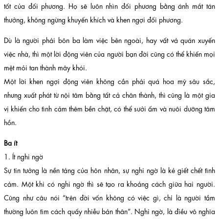
tốt của đối phương. Họ sẽ luôn nhìn đối phương bằng ánh mắt tán
thưởng, không ngừng khuyến khích và khen ngợi đối phương.
Dù là người phải bôn ba làm việc bên ngoài, hay vất vả quán xuyến
việc nhà, thì một lời động viên của người bạn đời cũng có thể khiến mọi
mệt mỏi tan thành mây khói.
Một lời khen ngợi động viên không cần phải quá hoa mỹ sâu sắc,
nhưng xuất phát từ nội tâm bằng tất cả chân thành, thì cũng là một gia
vị khiến cho tình cảm thêm bền chặt, có thể sưởi ấm và nuôi dưỡng tâm
hồn.
Ba ít
1. Ít nghi ngờ
Sự tin tưởng là nền tảng của hôn nhân, sự nghi ngờ là kẻ giết chết tình
cảm. Một khi có nghi ngờ thì sẽ tạo ra khoảng cách giữa hai người.
Cũng như câu nói “trên đời vốn không có việc gì, chỉ là người tầm
thường luôn tìm cách quấy nhiễu bản thân”. Nghi ngờ, là điều vô nghĩa