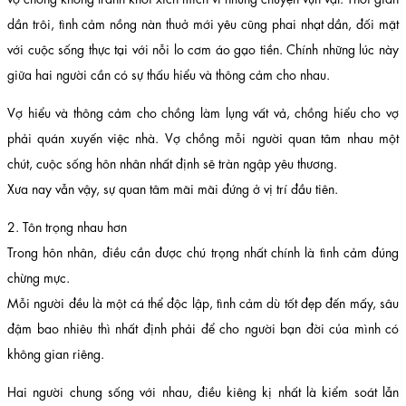
dần trôi, tình cảm nồng nàn thuở mới yêu cũng phai nhạt dần, đối mặt
với cuộc sống thực tại với nỗi lo cơm áo gạo tiền. Chính những lúc này
giữa hai người cần có sự thấu hiểu và thông cảm cho nhau.
Vợ hiểu và thông cảm cho chồng làm lụng vất vả, chồng hiểu cho vợ
phải quán xuyến việc nhà. Vợ chồng mỗi người quan tâm nhau một
chút, cuộc sống hôn nhân nhất định sẽ tràn ngập yêu thương.
Xưa nay vẫn vậy, sự quan tâm mãi mãi đứng ở vị trí đầu tiên.
2. Tôn trọng nhau hơn
Trong hôn nhân, điều cần được chú trọng nhất chính là tình cảm đúng
chừng mực.
Mỗi người đều là một cá thể độc lập, tình cảm dù tốt đẹp đến mấy, sâu
đậm bao nhiêu thì nhất định phải để cho người bạn đời của mình có
không gian riêng.
Hai người chung sống với nhau, điều kiêng kị nhất là kiểm soát lẫn