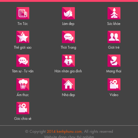
Tin Tức
Làm đẹp
Sức khỏe
Thế giới sao
Thời Trang
Giới trẻ
Tâm sự - Tư vấn
Hôn nhân gia đình
Mang thai
Ẩm thực
Nhà đẹp
Video
Góc chia sẻ
© Copyright
2014 kenhphunu.com
, All rights reserved
Website đang chạy thử nghiệm