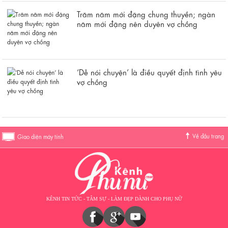
Trăm năm mới đặng chung thuyền; ngàn
năm mới đặng nên duyên vợ chồng
‘Dễ nói chuyện’ là điều quyết định tình yêu
vợ chồng
Về đầu trang
Giao diện máy tính
KÊNH TIN TỨC - TÂM SỰ - LÀM ĐẸP DÀNH CHO PHỤ NỮ