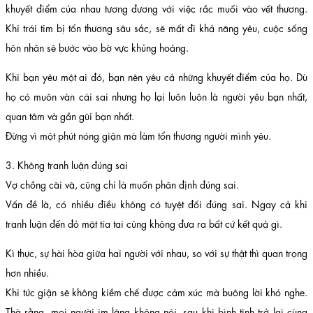
khuyết điểm của nhau tương đương với việc rắc muối vào vết thương.
Khi trái tim bị tổn thương sâu sắc, sẽ mất đi khả năng yêu, cuộc sống
hôn nhân sẽ bước vào bờ vực khủng hoảng.
Khi bạn yêu một ai đó, bạn nên yêu cả những khuyết điểm của họ. Dù
họ có muôn vàn cái sai nhưng họ lại luôn luôn là người yêu bạn nhất,
quan tâm và gần gũi bạn nhất.
Đừng vì một phút nóng giận mà làm tổn thương người mình yêu.
3. Không tranh luận đúng sai
Vợ chồng cãi vã, cũng chỉ là muốn phân định đúng sai.
Vấn đề là, có nhiều điều không có tuyệt đối đúng sai. Ngay cả khi
tranh luận đến đỏ mặt tía tai cũng không đưa ra bất cứ kết quả gì.
Kì thực, sự hài hòa giữa hai người với nhau, so với sự thật thì quan trọng
hơn nhiều.
Khi tức giận sẽ không kiềm chế được cảm xúc mà buông lời khó nghe.
Thà rằng, mọi người im lặng không nói, sau khi bình tĩnh trở lại cùng