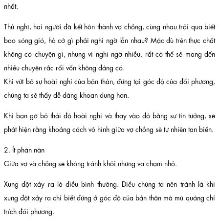
nhất.
Thử nghĩ, hai người đã kết hôn thành vợ chồng, cùng nhau trải qua biết
bao sóng gió, hà cớ gì phải nghi ngờ lẫn nhau? Mặc dù trên thực chất
không có chuyện gì, nhưng vì nghi ngờ nhiều, rất có thể sẽ mang đến
nhiều chuyện rắc rối vốn không đáng có.
Khi vứt bỏ sự hoài nghi của bản thân, đứng tại góc độ của đối phương,
chúng ta sẽ thấy dễ dàng khoan dung hơn.
Khi bạn gỡ bỏ thái độ hoài nghi và thay vào đó bằng sự tin tưởng, sẽ
phát hiện rằng khoảng cách vô hình giữa vợ chồng sẽ tự nhiên tan biến.
2. Ít phàn nàn
Giữa vợ và chồng sẽ không tránh khỏi những va chạm nhỏ.
Xung đột xảy ra là điều bình thường. Điều chúng ta nên tránh là khi
xung đột xảy ra chỉ biết đứng ở góc độ của bản thân mà mù quáng chỉ
trích đối phương.