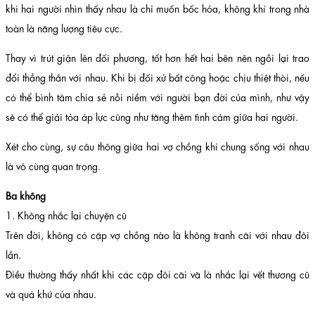
khi hai người nhìn thấy nhau là chỉ muốn bốc hỏa, không khí trong nhà
toàn là năng lượng tiêu cực.
Thay vì trút giận lên đối phương, tốt hơn hết hai bên nên ngồi lại trao
đổi thẳng thắn với nhau. Khi bị đối xử bất công hoặc chịu thiệt thòi, nếu
có thể bình tâm chia sẻ nỗi niềm với người bạn đời của mình, như vậy
sẽ có thể giải tỏa áp lực cũng như tăng thêm tình cảm giữa hai người.
Xét cho cùng, sự câu thông giữa hai vợ chồng khi chung sống với nhau
là vô cùng quan trọng.
Ba không
1. Không nhắc lại chuyện cũ
Trên đời, không có cặp vợ chồng nào là không tranh cãi với nhau đôi
lần.
Điều thường thấy nhất khi các cặp đôi cãi vã là nhắc lại vết thương cũ
và quá khứ của nhau.