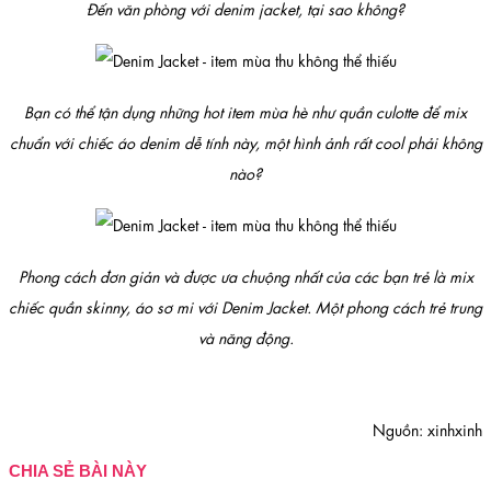
Đến văn phòng với denim jacket, tại sao không?
Bạn có thể tận dụng những hot item mùa hè như quần culotte để mix
chuẩn với chiếc áo denim dễ tính này, một hình ảnh rất cool phải không
nào?
Phong cách đơn giản và được ưa chuộng nhất của các bạn trẻ là mix
chiếc quần skinny, áo sơ mi với Denim Jacket. Một phong cách trẻ trung
và năng động.
Nguồn: xinhxinh
CHIA SẺ BÀI NÀY