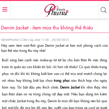
Denim Jacket - item mùa thu không thể thiếu
KENHPHUNU.COM
Cập nhật 11:00 , 29/09/2015
Hãy xem item vượt thời gian Denim jacket sẽ làm mới phong cách của
bạn thế nào trong thu này nhé!
Buổi sáng bên cạnh việc make-up tút tát lại cho bản thân thì việc đứng
trước tủ quần áo còn khiến tôi bối rối hơn rất nhiều! Có quá nhiều trang
phục và đôi khi tôi không biết làm sao có thể mix and match chúng lại
với nhau hay không biết lựa chọn
trang phục
nào thích hợp cho ngày
hôm nay. Tôi bắt đầu yêu thích chiếc
Denim Jacket
khi nhìn thấy nhỏ
bạn thân diện nó và trông chúng rất đẹp mắt. Nếu bạn đang tìm kiếm
một chiếc Jacket trong thu này, Denim là món đồ bạn không nên bỏ qua
bởi một khi đã mix bộ đồ này lên, outfit của bạn trông sẽ cool và tuyệt