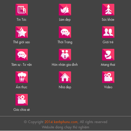
Tin Tức
Làm đẹp
Sức khỏe
Thế giới sao
Thời Trang
Giới trẻ
Tâm sự - Tư vấn
Hôn nhân gia đình
Mang thai
Ẩm thực
Nhà đẹp
Video
Góc chia sẻ
© Copyright
2014 kenhphunu.com
, All rights reserved
Website đang chạy thử nghiệm