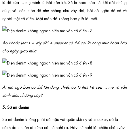
tủ đồ của ... mẹ mình từ thời còn trẻ. Sẽ là hoàn hảo nết kết đôi chúng
cùng với các món đồ nhẹ nhàng như váy dài, bốt cổ ngắn để có vẻ
ngoài thật cổ điển. Một món đồ không bao giờ lỗi mốt.
Áo khoác jeans + váy dài + sneaker có thể coi là công thức hoàn hảo
cho ngày giao mùa
Ai mà ngờ bạn có thể tận dụng chiếc áo từ thời trẻ của ... mẹ và vẫn
sành điệu nhường này?
5. Sơ mi denim
Sơ mi denim không phải để mặc với quần skinny và sneaker, đó là
cách đơn thuần ai cũng có thể nghĩ ra. Hãy thử nghĩ tới chiếc chân váy