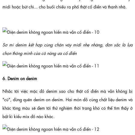
midi hoặc bút chì... cho buổi chiều ra phố thật cổ điển và thanh nhã.
Sơ mi denim kết hợp cùng chân váy midi nhẹ nhàng, đơn sắc là lựa
chọn thông minh của cô nàng ưa cổ điển
6. Denim on denim
Nhắc tới việc mặc đồ denim sao cho thật cổ điển mà vẫn không bị
"cũ", đừng quên denim on denim. Hai món đồ cùng chất liệu denim và
khác tông màu sẽ đem tới thử nghiệm thời trang khó có thể tìm thấy ở
bất kì kiểu mix đồ nào khác.