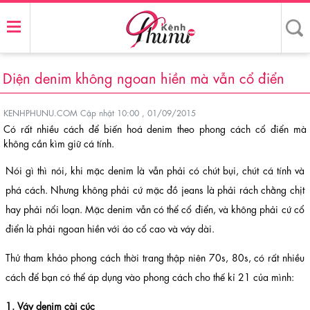
Diện denim không ngoan hiền mà vẫn cổ điển
KENHPHUNU.COM
Cập nhật 10:00 , 01/09/2015
Có rất nhiều cách để biến hoá denim theo phong cách cổ điển mà
không cần kìm giữ cá tính.
Nói gì thì nói, khi mặc denim là vẫn phải có chút bụi, chút cá tính và
phá cách. Nhưng không phải cứ mặc đồ jeans là phải rách chằng chịt
hay phải nổi loạn. Mặc denim vẫn có thể cổ điển, và không phải cứ cổ
điển là phải ngoan hiền với áo cổ cao và váy dài.
Thử tham khảo phong cách thời trang thập niên 70s, 80s, có rất nhiều
cách để bạn có thể áp dụng vào phong cách cho thế kỉ 21 của mình:
1. Váy denim cài cúc