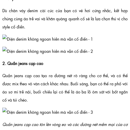
Dù chân váy denim cài cúc của bạn có vẻ hơi cứng nhắc, kết hợp
chúng cùng áo trễ vai và khăn quàng quanh cổ sẽ là lựa chọn thú vị cho
style cổ điển.
2. Quần jeans cạp cao
Quần jeans cạp cao tạo ra đường nét rõ ràng cho cơ thể, và có thể
được mix theo vô vàn cách khác nhau. Buổi sáng, bạn có thể ra phố với
áo sơ mi trễ nải, buổi chiều lại có thể là áo ba lỗ ôm sát với bốt ngắn
cổ và túi chéo.
Quần jeans cạp cao tôn lên vòng eo và các đường nét mềm mại của cơ