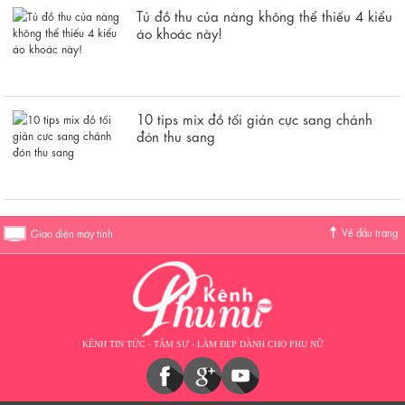
Tủ đồ thu của nàng không thể thiếu 4 kiểu
áo khoác này!
10 tips mix đồ tối giản cực sang chảnh
đón thu sang
Về đầu trang
Giao diện máy tính
KÊNH TIN TỨC - TÂM SỰ - LÀM ĐẸP DÀNH CHO PHỤ NỮ