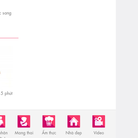
ực sang
5 phút
nhân
Mang thai
Ẩm thực
Nhà đẹp
Video