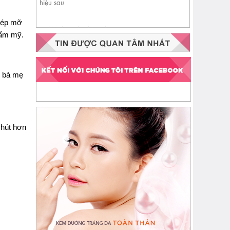
ghép mỡ
Nhận biết da đang thiếu
hẩm mỹ.
ceramide qua 4 dấu hiệu sau
, bà mẹ
 hút hơn