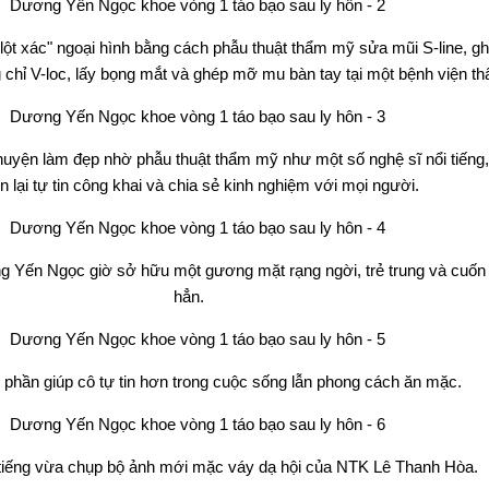
 "lột xác" ngoại hình bằng cách phẫu thuật thẩm mỹ sửa mũi S-line, 
 chỉ V-loc, lấy bọng mắt và ghép mỡ mu bàn tay tại một bệnh viện t
huyện làm đẹp nhờ phẫu thuật thẩm mỹ như một số nghệ sĩ nổi tiếng
n lại tự tin công khai và chia sẻ kinh nghiệm với mọi người.
g Yến Ngọc giờ sở hữu một gương mặt rạng ngời, trẻ trung và cuốn
hẳn.
 phần giúp cô tự tin hơn trong cuộc sống lẫn phong cách ăn mặc.
tiếng vừa chụp bộ ảnh mới mặc váy dạ hội của NTK Lê Thanh Hòa.