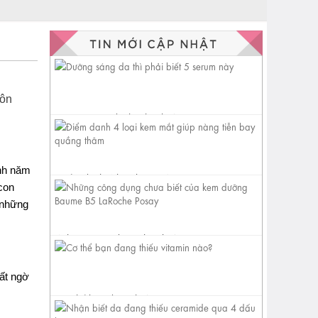
hôn
Dưỡng sáng da thì phải biết 5
serum này
ảnh năm
Điểm danh 4 loại kem mắt
con
giúp nàng tiễn bay quầng
 những
thâm
Những công dụng chưa biết
của kem dưỡng Baume B5
LaRoche...
ất ngờ
Cơ thể bạn đang thiếu vitamin
nào?