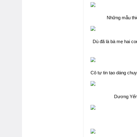
Những mẫu thiế
Dù đã là bà mẹ hai c
Cô tự tin tạo dáng chu
Dương Yến 