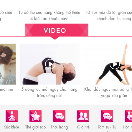
đồ siêu
Tủ đồ thu của nàng không thể thiếu
10 tips mix đồ tối giản c
g
4 kiểu áo khoác này!
chảnh đón thu sang
 mát mẻ
5 động tác mỗi ngày cho mông
Khởi đầu ngày mới bằng 1
tròn, căng đét
yoga kéo giãn
Sức khỏe
Thế giới sao
Thời Trang
Giới trẻ
Tâm sự - Tư
Hôn 