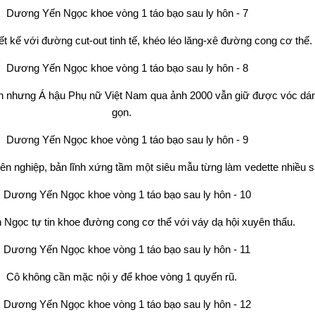
t kế với đường cut-out tinh tế, khéo léo lăng-xê đường cong cơ thể.
on nhưng Á hậu Phụ nữ Việt Nam qua ảnh 2000 vẫn giữ được vóc dá
gọn.
yên nghiệp, bản lĩnh xứng tầm một siêu mẫu từng làm vedette nhiều s
Ngọc tự tin khoe đường cong cơ thể với váy dạ hội xuyên thấu.
Cô không cần mặc nội y để khoe vòng 1 quyến rũ.