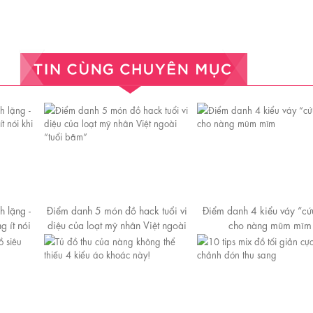
h lặng -
Điểm danh 5 món đồ hack tuổi vi
Điểm danh 4 kiểu váy “cứu
g ít nói
diệu của loạt mỹ nhân Việt ngoài
cho nàng mũm mĩm
“tuổi băm”