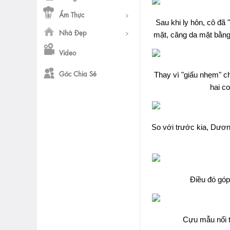
Ẩm Thực
Sau khi ly hôn, cô đã
Nhà Đẹp
mặt, căng da mặt bằng
Video
Góc Chia Sẻ
Thay vì "giấu nhẹm" c
hai co
So với trước kia, Dươn
Điều đó góp
Cựu mẫu nổi 