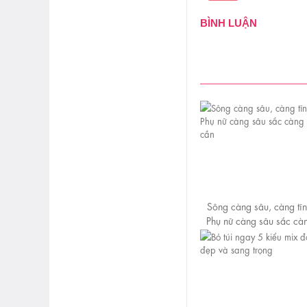
BÌNH LUẬN
Sông càng sâu, càng tĩn
Phụ nữ càng sâu sắc càn
khi cần