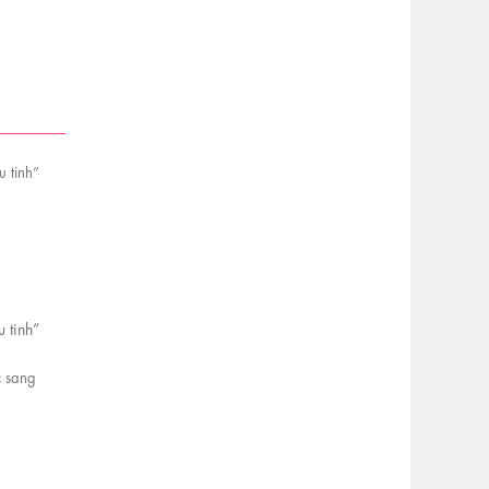
 tinh”