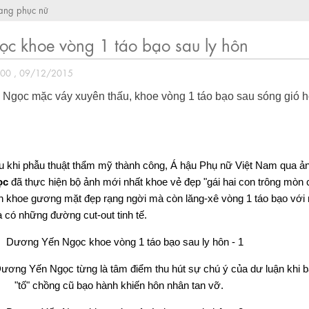
rang phục nữ
c khoe vòng 1 táo bạo sau ly hôn
:00 , 09/12/2015
gọc mặc váy xuyên thấu, khoe vòng 1 táo bạo sau sóng gió 
sau khi phẫu thuật thẩm mỹ thành công, Á hậu Phụ nữ Việt Nam qua 
ọc
đã thực hiện bộ ảnh mới nhất khoe vẻ đẹp "gái hai con trông mòn 
tin khoe gương mặt đẹp rạng ngời mà còn lăng-xê vòng 1 táo bạo với
 có những đường cut-out tinh tế.
Dương Yến Ngọc từng là tâm điểm thu hút sự chú ý của dư luận khi b
"tố" chồng cũ bạo hành khiến hôn nhân tan vỡ.