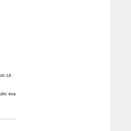
on: Lê
uồn: eva