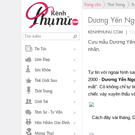
Trang chủ
Thời Trang
T
Dương Yến Ngọ
KENHPHUNU.COM |
12
Cựu mẫu Dương Yến N
Tin Tức
nhân.
Làm Đẹp
Sức Khỏe
Tự tin với ngoại hình 
2000 -
Dương Yến Ng
Thế Giới Sao
mắt". Cô không chỉ tự 
Thời Trang
chiếc váy xuyên thấu và
Giới Trẻ
Tâm Sự - Tư Vấn
Cách đây vài tháng, 
Hôn Nhân Gia Đình
Mang Thai