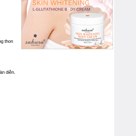
ng thon
àn diễn.