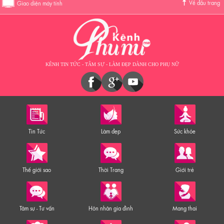
Về đầu trang
Giao diện máy tính
KÊNH TIN TỨC - TÂM SỰ - LÀM ĐẸP DÀNH CHO PHỤ NỮ
Tin Tức
Làm đẹp
Sức khỏe
Thế giới sao
Thời Trang
Giới trẻ
Tâm sự - Tư vấn
Hôn nhân gia đình
Mang thai