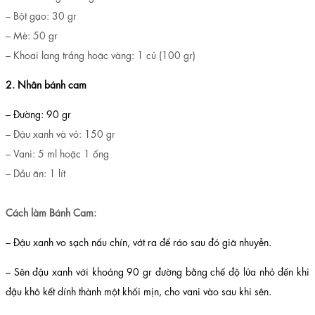
– Bột gạo: 30 gr
– Mè: 50 gr
– Khoai lang trắng hoặc vàng: 1 củ (100 gr)
2. Nhân bánh cam
– Đường: 90 gr
– Đậu xanh và vỏ: 150 gr
– Vani: 5 ml hoặc 1 ống
– Dầu ăn: 1 lít
Cách làm Bánh Cam:
– Đậu xanh vo sạch nấu chín, vớt ra để ráo sau đó giã nhuyễn.
– Sên đậu xanh với khoảng 90 gr đường bằng chế độ lửa nhỏ đến khi
đậu khô kết dính thành một khối mịn, cho vani vào sau khi sên.