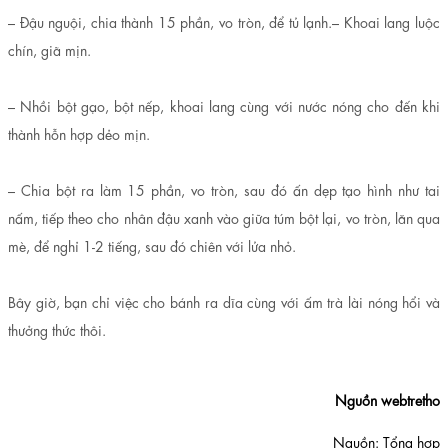
– Đậu nguội, chia thành 15 phần, vo tròn, để tủ lạnh.
– Khoai lang luộc
chín, giã mịn.
– Nhồi bột gạo, bột nếp, khoai lang cùng với nước nóng cho đến khi
thành hỗn hợp dẻo mịn.
– Chia bột ra làm 15 phần, vo tròn, sau đó ấn dẹp tạo hình như tai
nấm, tiếp theo cho nhân đậu xanh vào giữa túm bột lại, vo tròn, lăn qua
mè, để nghỉ 1-2 tiếng, sau đó chiên với lửa nhỏ.
Bây giờ, bạn chỉ việc cho bánh ra dĩa cùng với ấm trà lài nóng hổi và
thưởng thức thôi.
Nguồn webtretho
Nguồn: Tổng hợp