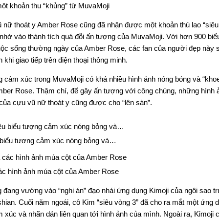
t khoản thu “khủng” từ MuvaMoji
 nữ thoát y Amber Rose cũng đã nhận được một khoản thù lao “siêu
t nhờ vào thành tích quá đỗi ấn tượng của MuvaMoji. Với hơn 900 bi
ộc sống thường ngày của Amber Rose, các fan của người đẹp này s
 khi giao tiếp trên điện thoại thông minh.
ng cảm xúc trong MuvaMoji có khá nhiều hình ảnh nóng bỏng và “kho
Amber Rose. Thậm chí, để gây ấn tượng với công chúng, những hình
của cựu vũ nữ thoát y cũng được cho “lên sàn”.
 biểu tượng cảm xúc nóng bỏng và…
ác hình ảnh múa cột của Amber Rose
 đang vướng vào “nghi án” đạo nhái ứng dụng Kimoji của ngôi sao tr
dashian. Cuối năm ngoái, cô Kim “siêu vòng 3” đã cho ra mắt một ứng 
xúc và nhãn dán liên quan tới hình ảnh của mình. Ngoài ra, Kimoji