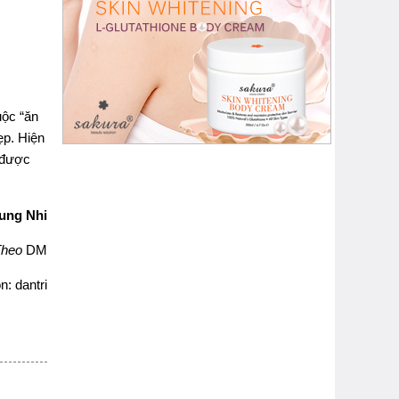
uộc “ăn
ẹp. Hiện
c được
ung Nhi
Theo
DM
: dantri