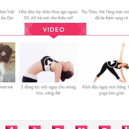
ân Việt
Nhờ đâu mỹ nhân Hoa ngữ ngoài
Thu Thảo, Hà Tăng mặc m
 Áo Dài
50, 60 trẻ mãi như thiếu nữ?
để hè thêm rạng rỡ
 mát mẻ
5 động tác mỗi ngày cho mông
Khởi đầu ngày mới bằng 1
tròn, căng đét
yoga kéo giãn