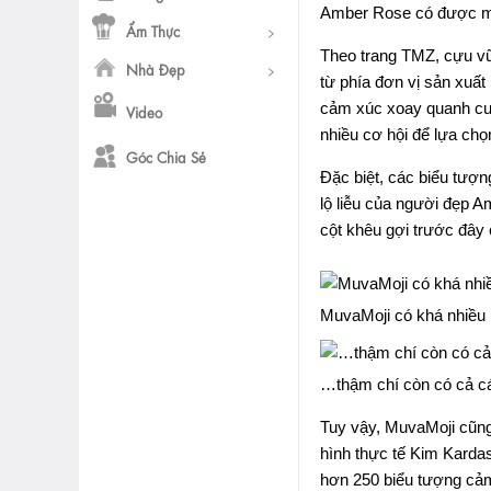
Amber Rose có được mộ
Ẩm Thực
Theo trang TMZ, cựu vũ
Nhà Đẹp
từ phía đơn vị sản xuấ
cảm xúc xoay quanh cu
Video
nhiều cơ hội để lựa chọn
Góc Chia Sẻ
Đặc biệt, các biểu tượ
lộ liễu của người đẹp 
cột khêu gợi trước đây 
MuvaMoji có khá nhiều
…thậm chí còn có cả c
Tuy vậy, MuvaMoji cũng
hình thực tế Kim Kar
hơn 250 biểu tượng cảm 