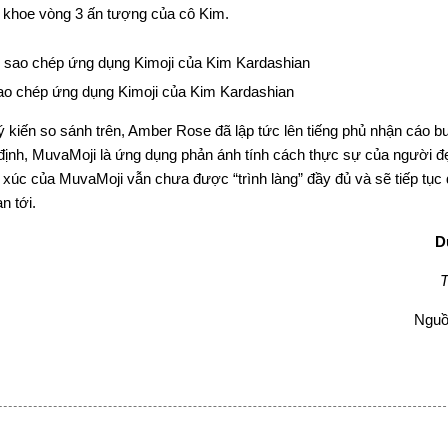
 khoe vòng 3 ấn tượng của cô Kim.
ao chép ứng dụng Kimoji của Kim Kardashian
ý kiến so sánh trên, Amber Rose đã lập tức lên tiếng phủ nhận cáo b
định, MuvaMoji là ứng dụng phản ánh tính cách thực sự của người đ
m xúc của MuvaMoji vẫn chưa được “trình làng” đầy đủ và sẽ tiếp tụ
n tới.
D
Nguồn