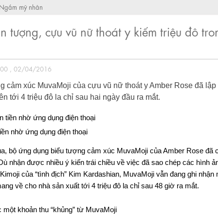
Ngắm mỹ nhân
 tượng, cựu vũ nữ thoát y kiếm triệu đô tro
:00 , 02/04/2016
ng cảm xúc MuvaMoji của cựu vũ nữ thoát y Amber Rose đã lập 
n tới 4 triệu đô la chỉ sau hai ngày đầu ra mắt.
ền nhờ ứng dụng điện thoại
ua, bộ ứng dụng biểu tượng cảm xúc MuvaMoji của Amber Rose đã 
 Dù nhận được nhiều ý kiến trái chiều về việc đã sao chép các hình ả
Kimoji của “tình địch” Kim Kardashian, MuvaMoji vẫn đang ghi nhận
ang về cho nhà sản xuất tới 4 triệu đô la chỉ sau 48 giờ ra mắt.