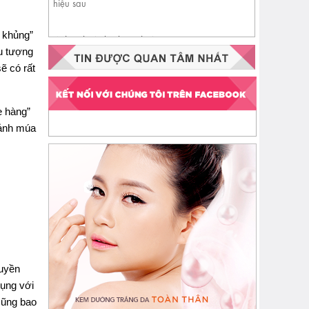
 khủng”
Nhận biết da đang thiếu
ểu tượng
ceramide qua 4 dấu hiệu sau
ẽ có rất
e hàng”
 ảnh múa
uyền
dụng với
 cũng bao