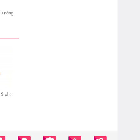
àu nắng
5 phút