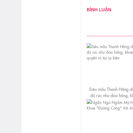
BÌNH LUẬN
Siêu mẫu Thanh Hằng d
đỏ rực như đóa hồng, k
trần quyến rũ tại sự 