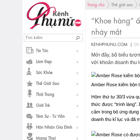
Trang chủ
Thế giới sao
“Khoe hàng” ấn
nháy mắt
KENHPHUNU.COM |
08
Tin Tức
Mới đây, bộ biểu tượ
Làm Đẹp
với khoản doanh thu lê
Sức Khỏe
Thế Giới Sao
Amber Rose kiếm bộn ti
Thời Trang
Hôm thứ tư 30/3 vừa q
thức được “trình làng”.
Giới Trẻ
cảm trong bộ ứng dụng 
Tâm Sự - Tư Vấn
doanh thu kỉ lục và đã m
Hôn Nhân Gia Đình
Mang Thai