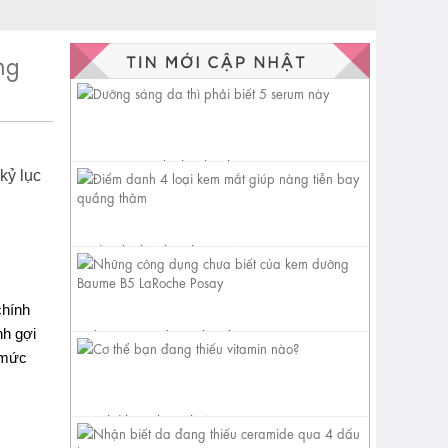
ng
Dưỡng sáng da thì phải biết 5
kỷ lục
serum này
Điểm danh 4 loại kem mắt
giúp nàng tiễn bay quầng
thâm
chính
nh gợi
Những công dụng chưa biết
của kem dưỡng Baume B5
 mức
LaRoche...
Cơ thể bạn đang thiếu vitamin
nào?