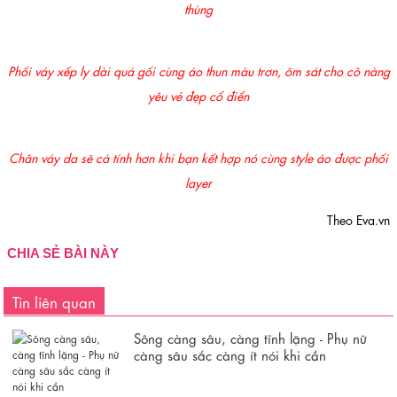
thùng
Phối váy xếp ly dài quá gối cùng áo thun màu trơn, ôm sát cho cô nàng
yêu vẻ đẹp cổ điển
Chân váy da sẽ cá tính hơn khi bạn kết hợp nó cùng style áo được phối
layer
Theo Eva.vn
CHIA SẺ BÀI NÀY
Tin liên quan
Sông càng sâu, càng tĩnh lặng - Phụ nữ
càng sâu sắc càng ít nói khi cần