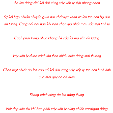
Áo len dáng dài kết đôi cùng váy xếp ly thật phong cách
Sự kết hợp nhuần nhuyễn giữa hai chất liệu voan và len tạo nên bộ đôi
ấn tượng. Càng nổi bật hơn khi bạn chọn lựa phối màu sắc thật tinh tế
Cách phối trang phục không hề cầu kỳ mà vẫn ấn tượng
Váy xếp ly được cách tân theo nhiều kiểu dáng thời thượng
Chọn một chiếc áo len cao cổ kết đôi cùng váy xếp ly tạo nên hình ảnh
của một quý cô cổ điển
Phong cách cùng áo len dáng thụng
Nét đẹp tiểu thư khi bạn phối váy xếp ly cùng chiếc cardigan đóng