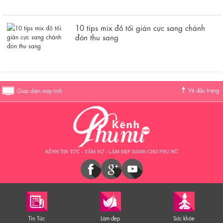
10 tips mix đồ tối giản cực sang chảnh
đón thu sang
Về đầu trang
Giao diện máy tính
KÊNH TIN TỨC - TÂM SỰ - LÀM ĐẸP DÀNH CHO PHỤ NỮ
Tin Tức
Làm đẹp
Sức khỏe