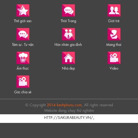
Thế giới sao
Thời Trang
Giới trẻ
Tâm sự - Tư vấn
Hôn nhân gia đình
Mang thai
Ẩm thực
Nhà đẹp
Video
Góc chia sẻ
© Copyright
2014 kenhphunu.com
, All rights reserved
Website đang chạy thử nghiệm
HTTP://SAKURABEAUTY.VN/
,