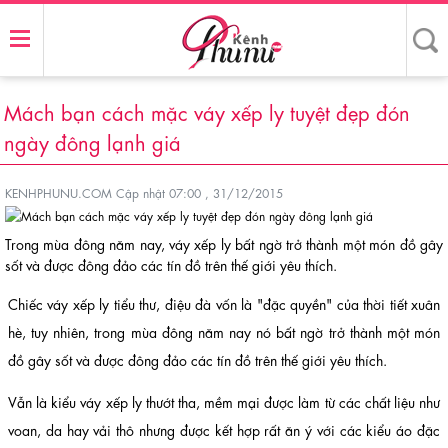
Mách bạn cách mặc váy xếp ly tuyệt đẹp đón
ngày đông lạnh giá
KENHPHUNU.COM
Cập nhật 07:00 , 31/12/2015
Trong mùa đông năm nay, váy xếp ly bất ngờ trở thành một món đồ gây
sốt và được đông đảo các tín đồ trên thế giới yêu thích.
Chiếc váy xếp ly tiểu thư, điệu đà vốn là "đặc quyền" của thời tiết xuân
hè, tuy nhiên, trong mùa đông năm nay nó bất ngờ trở thành một món
đồ gây sốt và được đông đảo các tín đồ trên thế giới yêu thích.
Vẫn là kiểu váy xếp ly thướt tha, mềm mại được làm từ các chất liệu như
voan, da hay vải thô nhưng được kết hợp rất ăn ý với các kiểu áo đặc