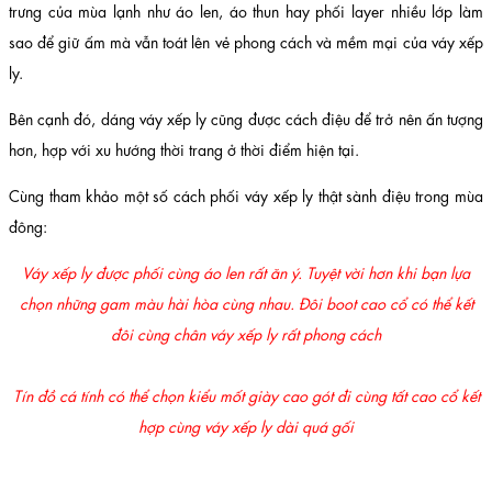
trưng của mùa lạnh như áo len, áo thun hay phối layer nhiều lớp làm
sao để giữ ấm mà vẫn toát lên vẻ phong cách và mềm mại của váy xếp
ly.
Bên cạnh đó, dáng váy xếp ly cũng được cách điệu để trở nên ấn tượng
hơn, hợp với xu hướng thời trang ở thời điểm hiện tại.
Cùng tham khảo một số cách phối váy xếp ly thật sành điệu trong mùa
đông:
Váy xếp ly được phối cùng áo len rất ăn ý. Tuyệt vời hơn khi bạn lựa
chọn những gam màu hài hòa cùng nhau. Đôi boot cao cổ có thể kết
đôi cùng chân váy xếp ly rất phong cách
Tín đồ cá tính có thể chọn kiểu mốt giày cao gót đi cùng tất cao cổ kết
hợp cùng váy xếp ly dài quá gối