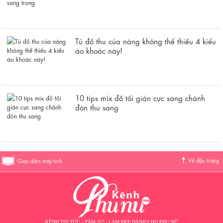
Tủ đồ thu của nàng không thể thiếu 4 kiểu
áo khoác này!
10 tips mix đồ tối giản cực sang chảnh
đón thu sang
Về đầu trang
Giao diện máy tính
KÊNH TIN TỨC - TÂM SỰ - LÀM ĐẸP DÀNH CHO PHỤ NỮ