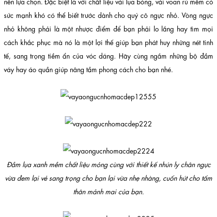
nên lựa chọn. Đặc biệt là với chất liệu vải lụa bóng, vải voan rủ mềm có
sức mạnh khó có thể biết trước dành cho quý cô ngực nhỏ. Vòng ngực
nhỏ không phải là một nhược điểm để bạn phải lo lắng hay tìm mọi
cách khắc phục mà nó là một lợi thế giúp bạn phát huy những nét tinh
tế, sang trọng tiềm ẩn của vóc dáng. Hãy cùng ngắm những bộ đầm
váy hay áo quần giúp nâng tầm phong cách cho bạn nhé.
Đầm lụa xanh mềm chất liệu mỏng cùng với thiết kế nhún ly chân ngực
vừa đem lại vẻ sang trọng cho bạn lại vừa nhẹ nhàng, cuốn hút cho tấm
thân mảnh mai của bạn.