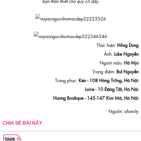
bạn thân thiết cho quý cô đấy.
Thực hiện:
Hồng Dung
Ảnh:
Luke Nguyễn
Người mẫu:
Hà Mjn
Trang điểm:
Bul Nguyễn
Trang phục:
Kén - 108 Hàng Trống, Hà Nội
Loire - 10 Đặng Tất, Hà Nội
Hương Boutique - 145-147 Kim Mã, Hà Nội
Nguồn: afamily
CHIA SẺ BÀI NÀY