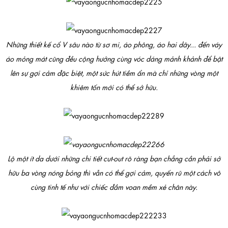
Những thiết kế cổ V sâu nào từ sơ mi, áo phông, áo hai dây... đến váy
áo mỏng mát cũng đều cộng hưởng cùng vóc dáng mảnh khảnh để bật
lên sự gợi cảm đặc biệt, một sức hút tiềm ẩn mà chỉ những vòng một
khiêm tốn mới có thể sở hữu.
Lộ một ít da dưới những chi tiết cut-out rõ ràng bạn chẳng cần phải sở
hữu ba vòng nóng bỏng thì vẫn có thể gợi cảm, quyến rũ một cách vô
cùng tinh tế như với chiếc đầm voan mềm xẻ chân này.