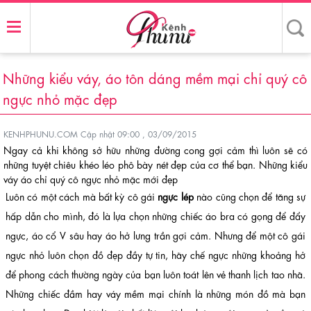
Những kiểu váy, áo tôn dáng mềm mại chỉ quý cô
ngực nhỏ mặc đẹp
KENHPHUNU.COM
Cập nhật 09:00 , 03/09/2015
Ngay cả khi không sở hữu những đường cong gợi cảm thì luôn sẽ có
những tuyệt chiêu khéo léo phô bày nét đẹp của cơ thể bạn. Những kiểu
váy áo chỉ quý cô ngực nhỏ mặc mới đẹp
Luôn có một cách mà bất kỳ cô gái
ngực lép
nào cũng chọn để tăng sự
hấp dẫn cho mình, đó là lựa chọn những chiếc áo bra có gọng để đẩy
ngực, áo cổ V sâu hay áo hở lưng trần gợi cảm. Nhưng để một cô gái
ngực nhỏ luôn chọn đồ đẹp đầy tự tin, hãy chế ngực những khoảng hở
để phong cách thường ngày của bạn luôn toát lên vẻ thanh lịch tao nhã.
Những chiếc đầm hay váy mềm mại chính là những món đồ mà bạn