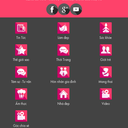
Tin Tức
Làm đẹp
Sức khỏe
Thế giới sao
Thời Trang
Giới trẻ
Tâm sự - Tư vấn
Hôn nhân gia đình
Mang thai
Ẩm thực
Nhà đẹp
Video
Góc chia sẻ