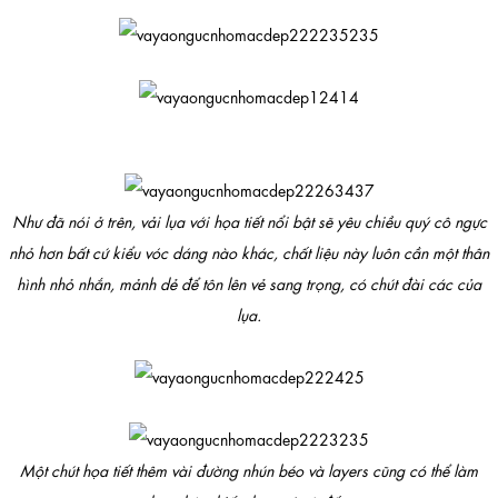
Như đã nói ở trên, vải lụa với họa tiết nổi bật sẽ yêu chiều quý cô ngực
nhỏ hơn bất cứ kiểu vóc dáng nào khác, chất liệu này luôn cần một thân
hình nhỏ nhắn, mảnh dẻ để tôn lên vẻ sang trọng, có chút đài các của
lụa.
Một chút họa tiết thêm vài đường nhún béo và layers cũng có thể làm