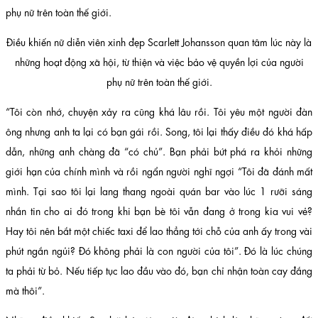
Điều khiến nữ diễn viên xinh đẹp Scarlett Johansson quan tâm lúc này là
những hoạt động xã hội, từ thiện và việc bảo vệ quyền lợi của người
phụ nữ trên toàn thế giới.
“Tôi còn nhớ, chuyện xảy ra cũng khá lâu rồi. Tôi yêu một người đàn
ông nhưng anh ta lại có bạn gái rồi. Song, tôi lại thấy điều đó khá hấp
dẫn, những anh chàng đã “có chủ”. Bạn phải bứt phá ra khỏi những
giới hạn của chính mình và rồi ngẩn người nghĩ ngợi “Tôi đã đánh mất
mình. Tại sao tôi lại lang thang ngoài quán bar vào lúc 1 rưỡi sáng
nhắn tin cho ai đó trong khi bạn bè tôi vẫn đang ở trong kia vui vẻ?
Hay tôi nên bắt một chiếc taxi để lao thẳng tới chỗ của anh ấy trong vài
phút ngắn ngủi? Đó không phải là con người của tôi”. Đó là lúc chúng
ta phải từ bỏ. Nếu tiếp tục lao đầu vào đó, bạn chỉ nhận toàn cay đắng
mà thôi”.