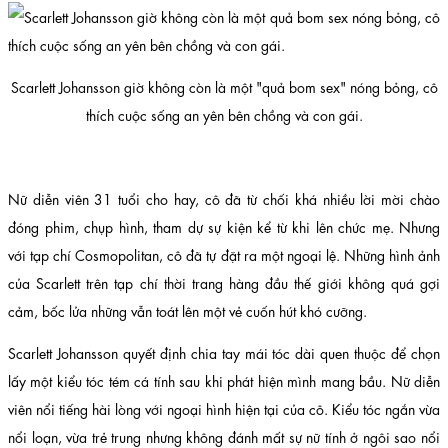
Scarlett Johansson giờ không còn là một "quả bom sex" nóng bỏng, cô
thích cuộc sống an yên bên chồng và con gái.
Nữ diễn viên 31 tuổi cho hay, cô đã từ chối khá nhiều lời mời chào
đóng phim, chụp hình, tham dự sự kiện kể từ khi lên chức mẹ. Nhưng
với tạp chí Cosmopolitan, cô đã tự đặt ra một ngoại lệ. Những hình ảnh
của Scarlett trên tạp chí thời trang hàng đầu thế giới không quá gợi
cảm, bốc lửa những vẫn toát lên một vẻ cuốn hút khó cưỡng.
Scarlett Johansson quyết định chia tay mái tóc dài quen thuộc để chọn
lấy một kiểu tóc tém cá tính sau khi phát hiện mình mang bầu. Nữ diễn
viên nổi tiếng hài lòng với ngoại hình hiện tại của cô. Kiểu tóc ngắn vừa
nổi loạn, vừa trẻ trung nhưng không đánh mất sự nữ tính ở ngôi sao nổi