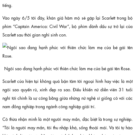
tiếng.
Vào ngày 6/5 tới đây, khán giả hâm mộ sẽ gặp lại Scarlett trong bộ
phim “Captain America: Civil War”, bộ phim đánh dấu sự trở lại của
Scarlett sau thời gian nghỉ sinh con.
Ngôi sao đang hạnh phúc với thiên chức làm mẹ của bé gái tên Rose.
Scarlett của hiện tại không quá bận tâm tới ngoại hình hay việc là một
ngôi sao quyến rũ, xinh đẹp ra sao. Điều khiến nữ diễn viên 31 tuổi
nghĩ tới chính là sự công bằng giữa những nữ nghệ sĩ giống cô với các
nam đồng nghiệp trong ngành công nghiệp giải trí.
Cô thừa nhận mình là một người may mắn, đặc biệt là trong sự nghiệp.
“Tôi là người may mắn, tôi thu nhập khá, sống thoải mái. Và tôi tự hào