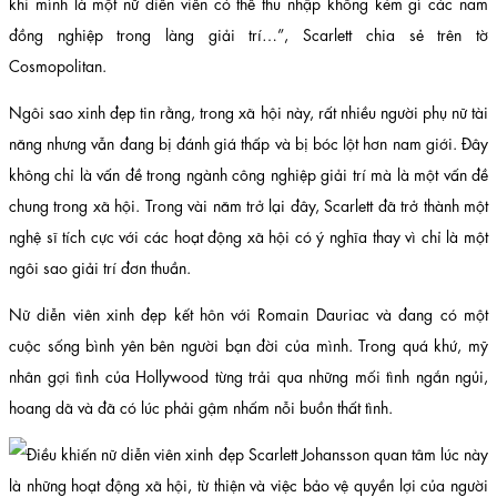
khi mình là một nữ diễn viên có thể thu nhập không kém gì các nam
đồng nghiệp trong làng giải trí…”, Scarlett chia sẻ trên tờ
Cosmopolitan.
Ngôi sao xinh đẹp tin rằng, trong xã hội này, rất nhiều người phụ nữ tài
năng nhưng vẫn đang bị đánh giá thấp và bị bóc lột hơn nam giới. Đây
không chỉ là vấn đề trong ngành công nghiệp giải trí mà là một vấn đề
chung trong xã hội. Trong vài năm trở lại đây, Scarlett đã trở thành một
nghệ sĩ tích cực với các hoạt động xã hội có ý nghĩa thay vì chỉ là một
ngôi sao giải trí đơn thuần.
Nữ diễn viên xinh đẹp kết hôn với Romain Dauriac và đang có một
cuộc sống bình yên bên người bạn đời của mình. Trong quá khứ, mỹ
nhân gợi tình của Hollywood từng trải qua những mối tình ngắn ngủi,
hoang dã và đã có lúc phải gậm nhấm nỗi buồn thất tình.