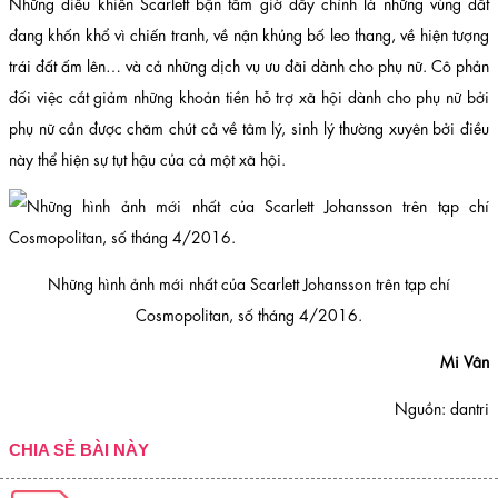
Những điều khiến Scarlett bận tâm giờ đây chính là những vùng đất
đang khốn khổ vì chiến tranh, về nận khủng bố leo thang, về hiện tượng
trái đất ấm lên… và cả những dịch vụ ưu đãi dành cho phụ nữ. Cô phản
đối việc cắt giảm những khoản tiền hỗ trợ xã hội dành cho phụ nữ bởi
phụ nữ cần được chăm chút cả về tâm lý, sinh lý thường xuyên bởi điều
này thể hiện sự tụt hậu của cả một xã hội.
Những hình ảnh mới nhất của Scarlett Johansson trên tạp chí
Cosmopolitan, số tháng 4/2016.
Mi Vân
Nguồn: dantri
CHIA SẺ BÀI NÀY