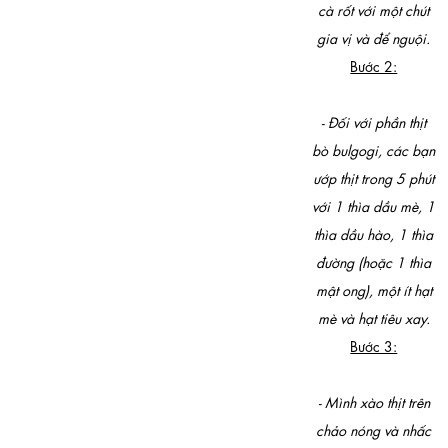
cà rốt với một chút
gia vị và để nguội.
Bước 2:
- Đối với phần thịt
bò bulgogi, các bạn
ướp thịt trong 5 phút
với 1 thìa dầu mè, 1
thìa dầu hào, 1 thìa
đường (hoặc 1 thìa
mật ong), một ít hạt
mè và hạt tiêu xay.
Bước 3:
- Mình xào thịt trên
chảo nóng và nhấc