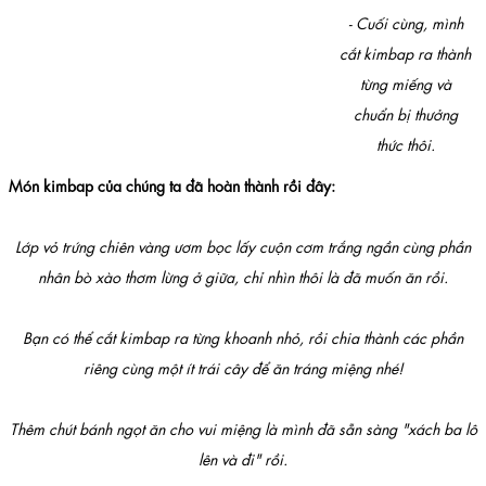
- Cuối cùng, mình
cắt kimbap ra thành
từng miếng và
chuẩn bị thưởng
thức thôi.
Món kimbap của chúng ta đã hoàn thành rồi đây:
Lớp vỏ trứng chiên vàng ươm bọc lấy cuộn cơm trắng ngần cùng phần
nhân bò xào thơm lừng ở giữa, chỉ nhìn thôi là đã muốn ăn rồi.
Bạn có thể cắt kimbap ra từng khoanh nhỏ, rồi chia thành các phần
riêng cùng một ít trái cây để ăn tráng miệng nhé!
Thêm chút bánh ngọt ăn cho vui miệng là mình đã sẵn sàng "xách ba lô
lên và đi" rồi.