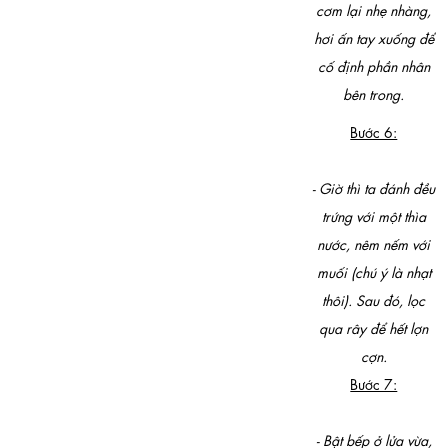
cơm lại nhẹ nhàng,
hơi ấn tay xuống để
cố định phần nhân
bên trong.
Bước 6:
- Giờ thì ta đánh đều
trứng với một thìa
nước, nêm nếm với
muối (chú ý là nhạt
thôi). Sau đó, lọc
qua rây để hết lợn
cợn.
Bước 7:
- Bật bếp ở lửa vừa,