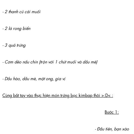
- 2 thanh củ cải muối
- 2 lá rong biển
- 3 quả trứng
- Cơm dẻo nấu chín (trộn với 1 chút muối và dầu mè)
- Dầu hào, dầu mè, mật ong, gia vị
Cùng bắt tay vào thực hiện món trứng bọc kimbap thôi >:D< :
Bước 1:
- Đầu tiên, bạn xào