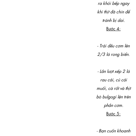
ra khỏi bếp ngay
khi thịt đã chín để
tránh bị dai.
Bước 4:
- Trải đều cơm lên
2/3 lá rong biển.
- Lần lượt xếp 2 lá
rau cải, củ cải
muối, cà rốt và thịt
bò bulgogi lện trên
phần cơm.
Bước 5:
- Bạn cuốn khoanh