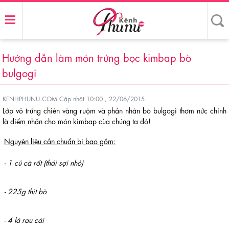
Hướng dẫn làm món trứng bọc kimbap bò
bulgogi
KENHPHUNU.COM
Cập nhật 10:00 , 22/06/2015
Lớp vỏ trứng chiên vàng ruộm và phần nhân bò bulgogi thơm nức chính
là điểm nhấn cho món kimbap cùa chúng ta đó!
Nguyên liệu cần chuẩn bị bao gồm:
- 1 củ cà rốt (thái sợi nhỏ)
- 225g thịt bò
- 4 lá rau cải