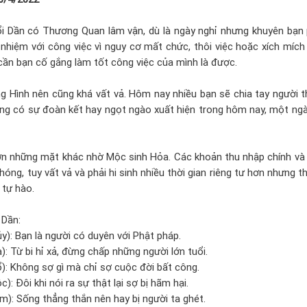
i Dần có Thương Quan lâm vận, dù là ngày nghỉ nhưng khuyên bạn 
nhiệm với công việc vì nguy cơ mất chức, thôi việc hoặc xích mích 
 cần bạn cố gắng làm tốt công việc của mình là được.
 Hình nên cũng khá vất vả. Hôm nay nhiều bạn sẽ chia tay người t
ng có sự đoàn kết hay ngọt ngào xuất hiện trong hôm nay, một ng
ơn những mặt khác nhờ Mộc sinh Hỏa. Các khoản thu nhập chính và
ng, tuy vất vả và phải hi sinh nhiều thời gian riêng tư hơn nhưng t
 tự hào.
 Dần:
ủy): Bạn là người có duyên với Phật pháp.
): Từ bi hỉ xả, đừng chấp những người lớn tuổi.
): Không sợ gì mà chỉ sợ cuộc đời bất công.
): Đôi khi nói ra sự thật lại sợ bị hãm hại.
m): Sống thẳng thắn nên hay bị người ta ghét.