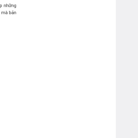
áp những
y mà bản