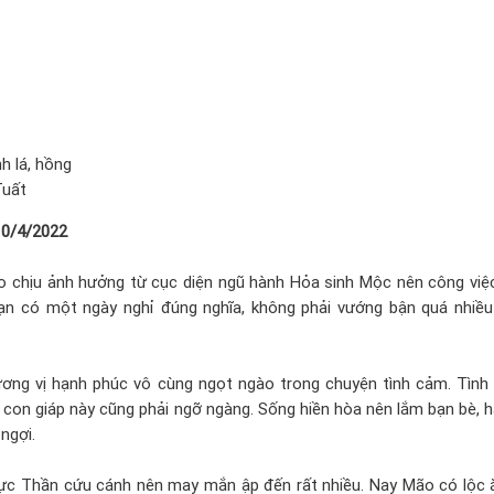
h lá, hồng
Tuất
10/4/2022
o chịu ảnh hưởng từ cục diện ngũ hành Hỏa sinh Mộc nên công việ
Bạn có một ngày nghỉ đúng nghĩa, không phải vướng bận quá nhiều
ng vị hạnh phúc vô cùng ngọt ngào trong chuyện tình cảm. Tình
n con giáp này cũng phải ngỡ ngàng. Sống hiền hòa nên lắm bạn bè, 
ngợi.
ực Thần cứu cánh nên may mắn ập đến rất nhiều. Nay Mão có lộc 