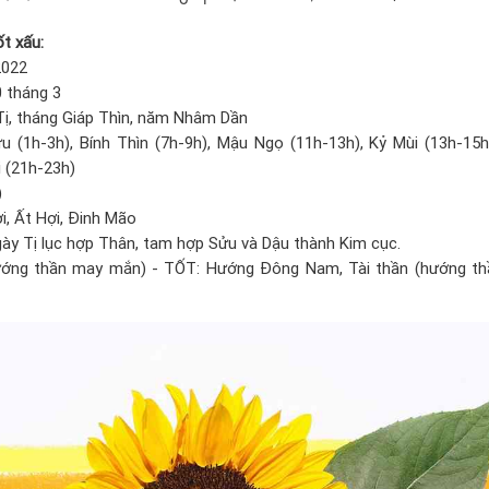
t xấu:
2022
 tháng 3
 Tị, tháng Giáp Thìn, năm Nhâm Dần
u (1h-3h), Bính Thìn (7h-9h), Mậu Ngọ (11h-13h), Kỷ Mùi (13h-15
i (21h-23h)
)
i, Ất Hợi, Đinh Mão
gày Tị lục hợp Thân, tam hợp Sửu và Dậu thành Kim cục.
ướng thần may mắn) - TỐT: Hướng Đông Nam, Tài thần (hướng thầ