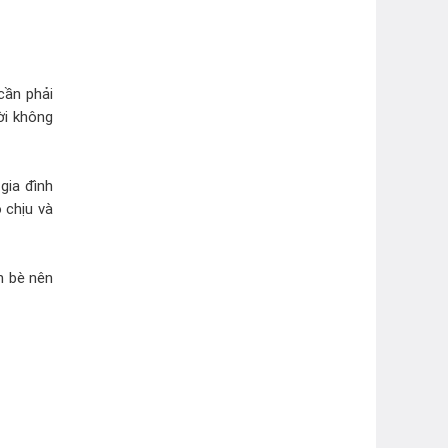
cần phải
ời không
gia đình
 chịu và
n bè nên