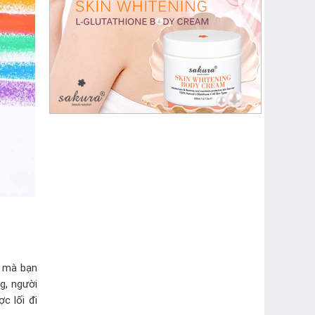
ì mà bạn
g, người
c lối đi