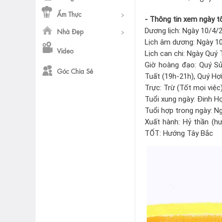
Ẩm Thực
- Thông tin xem ngày tố
Dương lịch: Ngày 10/4/
Nhà Đẹp
Lịch âm dương: Ngày 10
Video
Lịch can chi: Ngày Quý
Giờ hoàng đạo: Quý Sử
Góc Chia Sẻ
Tuất (19h-21h), Quý Hợ
Trực: Trừ (Tốt mọi việc
Tuổi xung ngày: Đinh Hợ
Tuổi hợp trong ngày: N
Xuất hành: Hỷ thần (h
TỐT: Hướng Tây Bắc