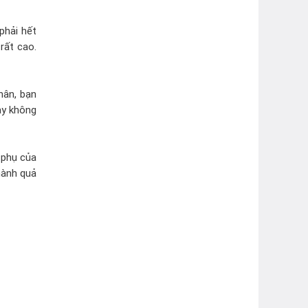
phải hết
rất cao.
hân, bạn
ày không
 phụ của
hành quả