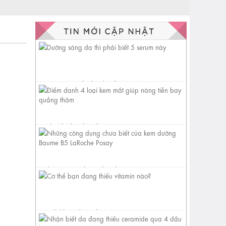
Dưỡng sáng da thì phải biết 5
serum này
Điểm danh 4 loại kem mắt
giúp nàng tiễn bay quầng
thâm
Những công dụng chưa biết
của kem dưỡng Baume B5
LaRoche...
Cơ thể bạn đang thiếu vitamin
nào?