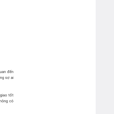
quan đến
ng sợ ai
giao tốt
không có