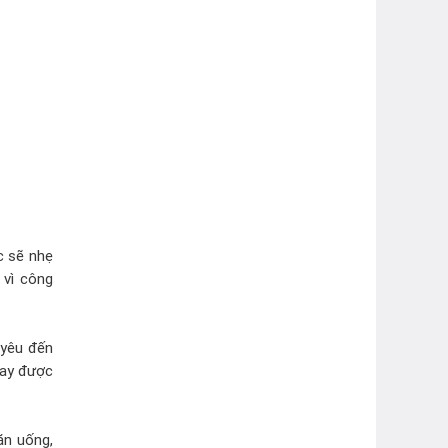
c sẽ nhẹ
 vì công
 yêu đến
hay được
ăn uống,