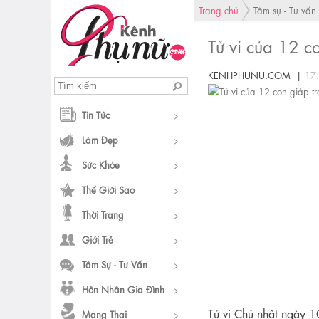
Trang chủ
Tâm sự - Tư vấn
Tử vi của 12 
KENHPHUNU.COM |
17
Tin Tức
Làm Đẹp
Sức Khỏe
Thế Giới Sao
Thời Trang
Giới Trẻ
Tâm Sự - Tư Vấn
Hôn Nhân Gia Đình
Tử vi Chủ nhật ngày 1
Mang Thai