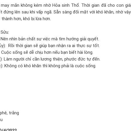
 may mắn không kém nhờ Hỏa sinh Thổ. Thời gian đã cho con gi
ết đứng lên sau khi vấp ngã. Sẵn sàng đối mặt với khó khăn, nhờ vậ
thành hơn, khó bị lừa hơn.
 Sửu:
: Nên nhìn bản chất sự việc mà tìm hướng giải quyết.
y): Rồi thời gian sẽ giúp bạn nhận ra ai thực sự tốt.
: Cuộc sống sẽ dễ chịu hơn nếu bạn biết hài lòng.
): Làm người chỉ cần lương thiện, phước đức tự đến.
): Không có khó khăn thì không phải là cuộc sống.
phê, trắng
ậu
10/4/2022