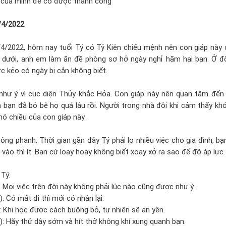
 của mình để có được thành công
0/4/2022
/4/2022, hôm nay tuổi Tý có Tỷ Kiên chiếu mệnh nên con giáp này 
 dưới, anh em làm ăn đề phòng sơ hở ngày nghỉ hãm hại bạn. Ở đ
c kẻo có ngày bị cắn không biết.
hư ý vì cục diện Thủy khắc Hỏa. Con giáp này nên quan tâm đến 
a bạn đã bỏ bê họ quá lâu rồi. Người trong nhà đôi khi cảm thấy khó
khó chiều của con giáp này.
ông phanh. Thời gian gần đây Tý phải lo nhiều việc cho gia đình, bạ
n vào thì ít. Bạn cứ loay hoay không biết xoay xở ra sao để đỡ áp lực.
 Tý:
): Mọi việc trên đời này không phải lúc nào cũng được như ý.
): Có mất đi thì mới có nhận lại.
: Khi học được cách buông bỏ, tự nhiên sẽ an yên.
): Hãy thử dậy sớm và hít thở không khí xung quanh bạn.