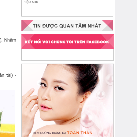
Nhận biết da đang thiếu
ceramide qua 4 dấu hiệu sau
h), Nhâm
n tài) -