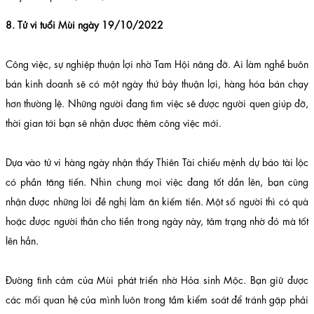
8. Tử vi tuổi Mùi ngày 19/10/2022
Công việc, sự nghiệp thuận lợi nhờ Tam Hội nâng đỡ. Ai làm nghề buôn
bán kinh doanh sẽ có một ngày thứ bảy thuận lợi, hàng hóa bán chạy
hơn thường lệ. Những người đang tìm việc sẽ được người quen giúp đỡ,
thời gian tới bạn sẽ nhận được thêm công việc mới.
Dựa vào tử vi hàng ngày nhận thấy Thiên Tài chiếu mệnh dự báo tài lộc
có phần tăng tiến. Nhìn chung mọi việc đang tốt dần lên, bạn cũng
nhận được những lời đề nghị làm ăn kiếm tiền. Một số người thì có quà
hoặc được người thân cho tiền trong ngày này, tâm trạng nhờ đó mà tốt
lên hẳn.
Đường tình cảm của Mùi phát triển nhờ Hỏa sinh Mộc. Bạn giữ được
các mối quan hệ của mình luôn trong tầm kiểm soát để tránh gặp phải