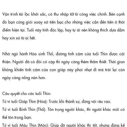
Vận trình tài lộc khởi sắc, có thu nhập tốt từ công việc chính. Bên cạnh
đó bạn cũng giỏi xoay xở tiền bạc cho những việc cần đến tiền ở thời
điểm hiện tại. Tuổi này tính độc lập, hay tự ái nên không thích dựa dẫm
hay xin xỏ từ ai hết.
Nhờ ngũ hành Hỏa sinh Thổ, đường tình cảm của tuổi Thìn được cải
thiện. Người đã có đôi có cặp thì ngày càng thêm thắm thiết. Thời gian
không khiến tình cảm của con giáp này phai nhạt đi mà trái lại còn
ngày càng nồng nàn hơn.
Câu quyết cho các tuổi Thìn:
Tử vi tuổi Giáp Thìn (Hỏa): Trước khi thành sự, đừng vội rêu rao.
Tử vi tuổi Bính Thìn (Thổ): Tôn trọng người khác, thì người khác mới có
thể tôn trọng bạn.
Tử vi tuổi Mậu Thìn (Mộc): Giúp đỡ người khác thì tốt, nhưng đừng kể