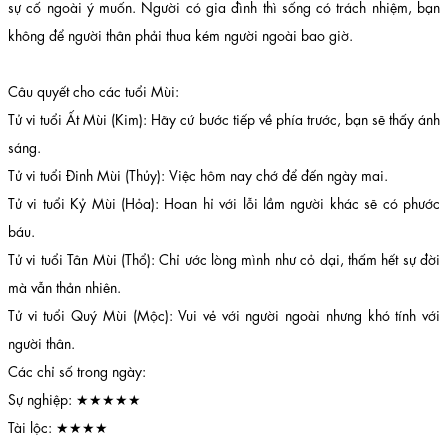
sự cố ngoài ý muốn. Người có gia đình thì sống có trách nhiệm, bạn
không để người thân phải thua kém người ngoài bao giờ.
Câu quyết cho các tuổi Mùi:
Tử vi tuổi Ất Mùi (Kim): Hãy cứ bước tiếp về phía trước, bạn sẽ thấy ánh
sáng.
Tử vi tuổi Đinh Mùi (Thủy): Việc hôm nay chớ để đến ngày mai.
Tử vi tuổi Kỷ Mùi (Hỏa): Hoan hỉ với lỗi lầm người khác sẽ có phước
báu.
Tử vi tuổi Tân Mùi (Thổ): Chỉ ước lòng mình như cỏ dại, thấm hết sự đời
mà vẫn thản nhiên.
Tử vi tuổi Quý Mùi (Mộc): Vui vẻ với người ngoài nhưng khó tính với
người thân.
Các chỉ số trong ngày:
Sự nghiệp: ★★★★★
Tài lộc: ★★★★