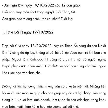
- Đánh giá tử vi ngày 19/10/2022 của 12 con giáp:
Tuổi nào may mắn nhất trong ngày? Tuổi Thân, Sửu
Con giáp nào vướng nhiều rắc rối nhất? Tuổi Hợi
1. Tử vi tuổi Tý ngày 19/10/2022
Tiếp nối tử vi ngày 18/10/2022, nay có Thiên Ấn nâng đỡ nên lúc đi
làm Tý cũng đỡ áp lực, không ai có thể bắt ép được bạn trừ khi bạn cho
phép. Người làm lãnh đạo thì cứng rắn, uy tín, nói có người nghe,
thuyết phục được nhân viên. Dù ở chức vụ nào bạn cũng chớ kiêu ngạo
kẻo rước họa vào thân nhé.
Đường tài lộc hơi cứng nhắc nhưng vẫn có chuyển biến tốt. Những tiến
bộ về chuyên môn sẽ giúp cho con giáp này có cơ hội thăng tiến trong
tương lai. Người làm kinh doanh, làm tự do thì nên cẩn thận trong khâu
mua bán, xuất nhập hàng hóa kẻo vướng sai sót nhỏ.