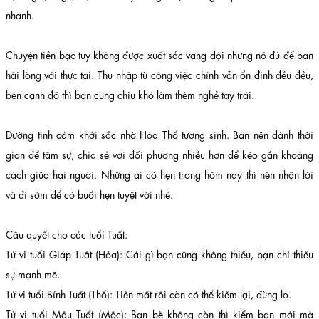
nhanh.
Chuyện tiền bạc tuy không được xuất sắc vang dội nhưng nó đủ để bạn
hài lòng với thực tại. Thu nhập từ công việc chính vẫn ổn định đều đều,
bên cạnh đó thì bạn cũng chịu khó làm thêm nghề tay trái.
Đường tình cảm khởi sắc nhờ Hỏa Thổ tương sinh. Bạn nên dành thời
gian để tâm sự, chia sẻ với đối phương nhiều hơn để kéo gần khoảng
cách giữa hai người. Những ai có hẹn trong hôm nay thì nên nhận lời
và đi sớm để có buổi hẹn tuyệt vời nhé.
Câu quyết cho các tuổi Tuất:
Tử vi tuổi Giáp Tuất (Hỏa): Cái gì bạn cũng không thiếu, bạn chỉ thiếu
sự mạnh mẽ.
Tử vi tuổi Bính Tuất (Thổ): Tiền mất rồi còn có thể kiếm lại, đừng lo.
Tử vi tuổi Mậu Tuất (Mộc): Bạn bè không còn thì kiếm bạn mới mà