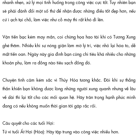
nhanh nhẹn, xử lý mọi tình huống trong công việc cực tốt. Tuy nhiên bạn
sẽ phải đánh đổi một số thứ để nhận được những điều tốt đẹp hơn, nếu
cứ ì ạch tại chỗ, làm việc như cỗ máy thì rất khó đi lên.
Vận tiền bạc kém may mắn, coi chừng họa hao tài khi có Tương Xung
ghé thăm. Nhiều khi sự nóng giận làm mờ lý trí, việc nhỏ lại hóa to, dễ
mất tiền oan. Ngày này gia đình bạn cũng chi tiêu khá nhiều cho những
khoản phụ, làm ra đồng nào tiêu sạch đồng đó.
Chuyện tình cảm kém sắc vì Thủy Hỏa tương khắc. Đôi khi sự thẳng
thắn khiến bạn không được lòng những người xung quanh nhưng về lâu
về dài thì lại tốt cho các mối quan hệ. Hãy trân trọng hạnh phúc mình
đang có nếu không muốn thời gian tới gặp rắc rối.
Câu quyết cho các tuổi Hợi:
Tử vi tuổi Ất Hợi (Hỏa): Hãy tập trung vào công việc nhiều hơn.