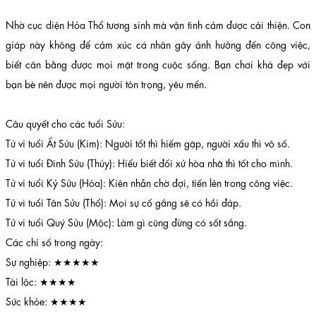
Nhờ cục diện Hỏa Thổ tương sinh mà vận tình cảm được cải thiện. Con
giáp này không để cảm xúc cá nhân gây ảnh hưởng đến công việc,
biết cân bằng được mọi mặt trong cuộc sống. Bạn chơi khá đẹp với
bạn bè nên được mọi người tôn trọng, yêu mến.
Câu quyết cho các tuổi Sửu:
Tử vi tuổi Ất Sửu (Kim): Người tốt thì hiếm gặp, người xấu thì vô số.
Tử vi tuổi Đinh Sửu (Thủy): Hiểu biết đối xử hòa nhã thì tốt cho mình.
Tử vi tuổi Kỷ Sửu (Hỏa): Kiên nhẫn chờ đợi, tiến lên trong công việc.
Tử vi tuổi Tân Sửu (Thổ): Mọi sự cố gắng sẽ có hồi đáp.
Tử vi tuổi Quý Sửu (Mộc): Làm gì cũng đừng có sốt sắng.
Các chỉ số trong ngày:
Sự nghiệp: ★★★★★
Tài lộc: ★★★★
Sức khỏe: ★★★★