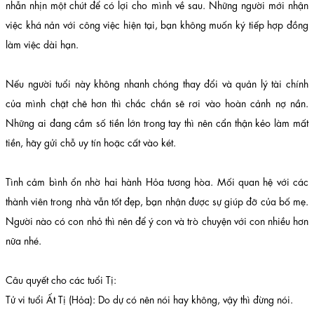
nhẫn nhịn một chút để có lợi cho mình về sau. Những người mới nhận
việc khá nản với công việc hiện tại, bạn không muốn ký tiếp hợp đồng
làm việc dài hạn.
Nếu người tuổi này không nhanh chóng thay đổi và quản lý tài chính
của mình chặt chẽ hơn thì chắc chắn sẽ rơi vào hoàn cảnh nợ nần.
Những ai đang cầm số tiền lớn trong tay thì nên cẩn thận kẻo làm mất
tiền, hãy gửi chỗ uy tín hoặc cất vào két.
Tình cảm bình ổn nhờ hai hành Hỏa tương hòa. Mối quan hệ với các
thành viên trong nhà vẫn tốt đẹp, bạn nhận được sự giúp đỡ của bố mẹ.
Người nào có con nhỏ thì nên để ý con và trò chuyện với con nhiều hơn
nữa nhé.
Câu quyết cho các tuổi Tị:
Tử vi tuổi Ất Tị (Hỏa): Do dự có nên nói hay không, vậy thì đừng nói.