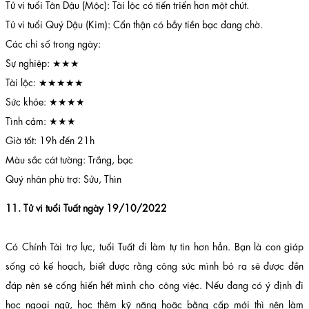
Tử vi tuổi Tân Dậu (Mộc): Tài lộc có tiến triển hơn một chút.
Tử vi tuổi Quý Dậu (Kim): Cẩn thận có bẫy tiền bạc đang chờ.
Các chỉ số trong ngày:
Sự nghiệp: ★★★
Tài lộc: ★★★★★
Sức khỏe: ★★★★
Tình cảm: ★★★
Giờ tốt: 19h đến 21h
Màu sắc cát tường: Trắng, bạc
Quý nhân phù trợ: Sửu, Thìn
11. Tử vi tuổi Tuất ngày 19/10/2022
Có Chính Tài trợ lực, tuổi Tuất đi làm tự tin hơn hẳn. Bạn là con giáp
sống có kế hoạch, biết được rằng công sức mình bỏ ra sẽ được đền
đáp nên sẽ cống hiến hết mình cho công việc. Nếu đang có ý định đi
học ngoại ngữ, học thêm kỹ năng hoặc bằng cấp mới thì nên làm