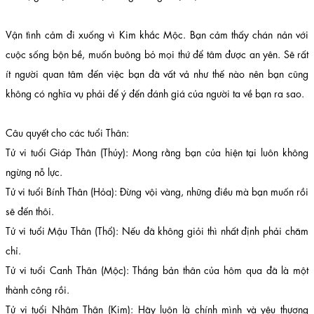
Vận tình cảm đi xuống vì Kim khắc Mộc. Bạn cảm thấy chán nản với
cuộc sống bộn bề, muốn buông bỏ mọi thứ để tâm được an yên. Sẽ rất
ít người quan tâm đến việc bạn đã vất vả như thế nào nên bạn cũng
không có nghĩa vụ phải để ý đến đánh giá của người ta về bạn ra sao.
Câu quyết cho các tuổi Thân:
Tử vi tuổi Giáp Thân (Thủy): Mong rằng bạn của hiện tại luôn không
ngừng nỗ lực.
Tử vi tuổi Bính Thân (Hỏa): Đừng vội vàng, những điều mà bạn muốn rồi
sẽ đến thôi.
Tử vi tuổi Mậu Thân (Thổ): Nếu đã không giỏi thì nhất định phải chăm
chỉ.
Tử vi tuổi Canh Thân (Mộc): Thắng bản thân của hôm qua đã là một
thành công rồi.
Tử vi tuổi Nhâm Thân (Kim): Hãy luôn là chính mình và yêu thương