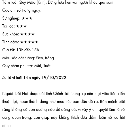
Tử vi tuổi Quý Mão (Kim): Đừng hứa hẹn với người khác quá sớm.
Các chỉ số trong ngày:
Sự nghiệp: ★★★
Tài lộc: ★★★
Sức khỏe: ★★★★
Tình cảm: ★★★★★
Giờ tốt: 13h đến 15h
Màu sắc cát tường: Đen, trắng
Quý nhân phù trợ: Mùi, Tuất
5. Tử vi tuổi Thìn ngày 19/10/2022
Người tuổi Hợi được cát tinh Chính Tài tương trợ nên mọi việc tiến triển
thuận lợi, hoàn thành đúng như mục tiêu ban đầu đề ra. Bản mệnh biết
rằng không có con đường nào dễ dàng cả, vì vậy ý chí quyết tâm là vô
cùng quan trọng, con giáp này không thích dựa dẫm, luôn nỗ lực hết
mình.