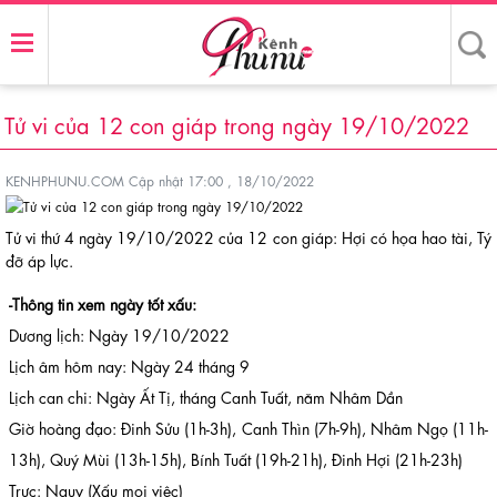
Tử vi của 12 con giáp trong ngày 19/10/2022
KENHPHUNU.COM
Cập nhật 17:00 , 18/10/2022
Tử vi thứ 4 ngày 19/10/2022 của 12 con giáp: Hợi có họa hao tài, Tý
đỡ áp lực.
-Thông tin xem ngày tốt xấu:
Dương lịch: Ngày 19/10/2022
Lịch âm hôm nay: Ngày 24 tháng 9
Lịch can chi: Ngày Ất Tị, tháng Canh Tuất, năm Nhâm Dần
Giờ hoàng đạo: Đinh Sửu (1h-3h), Canh Thìn (7h-9h), Nhâm Ngọ (11h-
13h), Quý Mùi (13h-15h), Bính Tuất (19h-21h), Đinh Hợi (21h-23h)
Trực: Nguy (Xấu mọi việc)