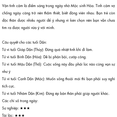
Vận tình cảm là điểm sáng trong ngày nhờ Mộc sinh Hỏa. Tình cảm vợ
chồng ngày càng trở nên thắm thiết, biết động viên nhau. Bạn trẻ còn
độc thân được nhiều người để ý nhưng vì kén chọn nên bạn vẫn chưa
tìm ra được người vừa ý với mình.
Câu quyết cho các tuổi Dần:
Tử vi tuổi Giáp Dần (Thủy): Đừng quá nhiệt tình khi đi làm.
Tử vi tuổi Bính Dần (Hỏa): Dễ bị phản bội, cướp công.
Tử vi tuổi Mậu Dần (Thổ): Cuộc sống này đâu phải lúc nào cũng vạn sự
như ý
Tử vi tuổi Canh Dần (Mộc): Muốn sống thoải mái thì bạn phải suy nghĩ
tích cực.
Tử vi tuổi Nhâm Dần (Kim): Đừng ép bản thân phải giúp người khác.
Các chỉ số trong ngày:
Sự nghiệp: ★★★
Tài lộc: ★★★