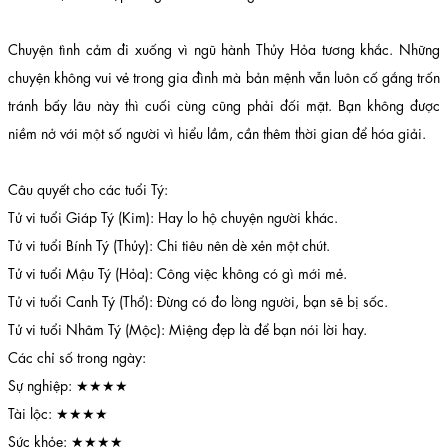
Chuyện tình cảm đi xuống vì ngũ hành Thủy Hỏa tương khắc. Những
chuyện không vui vẻ trong gia đình mà bản mệnh vẫn luôn cố gắng trốn
tránh bấy lâu này thì cuối cùng cũng phải đối mặt. Bạn không được
niềm nở với một số người vì hiểu lầm, cần thêm thời gian để hóa giải.
Câu quyết cho các tuổi Tý:
Tử vi tuổi Giáp Tý (Kim): Hay lo hộ chuyện người khác.
Tử vi tuổi Bính Tý (Thủy): Chi tiêu nên dè xẻn một chút.
Tử vi tuổi Mậu Tý (Hỏa): Công việc không có gì mới mẻ.
Tử vi tuổi Canh Tý (Thổ): Đừng có đo lòng người, bạn sẽ bị sốc.
Tử vi tuổi Nhâm Tý (Mộc): Miệng đẹp là để bạn nói lời hay.
Các chỉ số trong ngày:
Sự nghiệp: ★★★★
Tài lộc: ★★★★
Sức khỏe: ★★★★