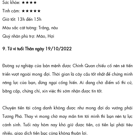
Sức khỏe: ★★★★
Tình cảm: ★★★★★
Giờ tốt: 13h đến 15h
Màu sắc cát tường: Trắng, nâu
Quý nhân phù trợ: Mão, Hợi
9. Tử vi tuổi Thân ngày 19/10/2022
Đường sự nghiệp của bản mệnh được Chính Quan chiếu cố nên sẽ tiến
triển vượt ngoài mong đợi. Thời gian là cây cầu tốt nhất để chứng minh
năng lực của bạn, đừng ngại cống hiến. Ai đang chờ điểm số thi cử,
bằng cấp, chứng chỉ, xin việc thì sớm nhận được tin tốt.
Chuyện tiền tài công danh không được như mong đợi do vướng phải
Tương Phá. Thay vì mong chờ may mắn tìm tới mình thì bạn nên tự lực
cánh sinh. Tuổi này hôm nay khó giữ được tiền, có tiền lại phải tiêu
nhiều, giao dịch tiền bạc cũng không thuận lợi.