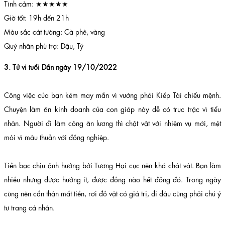
Tình cảm: ★★★★★
Giờ tốt: 19h đến 21h
Màu sắc cát tường: Cà phê, vàng
Quý nhân phù trợ: Dậu, Tý
3. Tử vi tuổi Dần ngày 19/10/2022
Công việc của bạn kém may mắn vì vướng phải Kiếp Tài chiếu mệnh.
Chuyện làm ăn kinh doanh của con giáp này dễ có trục trặc vì tiểu
nhân. Người đi làm công ăn lương thì chật vật với nhiệm vụ mới, mệt
mỏi vì mâu thuẫn với đồng nghiệp.
Tiền bạc chịu ảnh hưởng bởi Tương Hại cục nên khá chật vật. Bạn làm
nhiều nhưng được hưởng ít, được đồng nào hết đồng đó. Trong ngày
cũng nên cẩn thận mất tiền, rơi đồ vật có giá trị, đi đâu cũng phải chú ý
tư trang cá nhân.