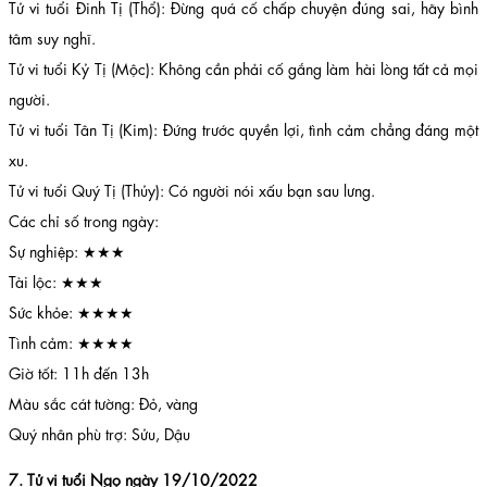
Tử vi tuổi Đinh Tị (Thổ): Đừng quá cố chấp chuyện đúng sai, hãy bình
tâm suy nghĩ.
Tử vi tuổi Kỷ Tị (Mộc): Không cần phải cố gắng làm hài lòng tất cả mọi
người.
Tử vi tuổi Tân Tị (Kim): Đứng trước quyền lợi, tình cảm chẳng đáng một
xu.
Tử vi tuổi Quý Tị (Thủy): Có người nói xấu bạn sau lưng.
Các chỉ số trong ngày:
Sự nghiệp: ★★★
Tài lộc: ★★★
Sức khỏe: ★★★★
Tình cảm: ★★★★
Giờ tốt: 11h đến 13h
Màu sắc cát tường: Đỏ, vàng
Quý nhân phù trợ: Sửu, Dậu
7. Tử vi tuổi Ngọ ngày 19/10/2022