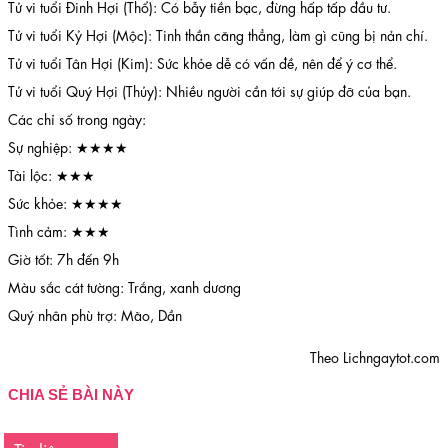
Tử vi tuổi Đinh Hợi (Thổ): Có bẫy tiền bạc, đừng hấp tấp đầu tư.
Tử vi tuổi Kỷ Hợi (Mộc): Tinh thần căng thẳng, làm gì cũng bị nản chí.
Tử vi tuổi Tân Hợi (Kim): Sức khỏe dễ có vấn đề, nên để ý cơ thể.
Tử vi tuổi Quý Hợi (Thủy): Nhiều người cần tới sự giúp đỡ của bạn.
Các chỉ số trong ngày:
Sự nghiệp: ★★★★
Tài lộc: ★★★
Sức khỏe: ★★★★
Tình cảm: ★★★
Giờ tốt: 7h đến 9h
Màu sắc cát tường: Trắng, xanh dương
Quý nhân phù trợ: Mão, Dần
Theo Lichngaytot.com
CHIA SẺ BÀI NÀY