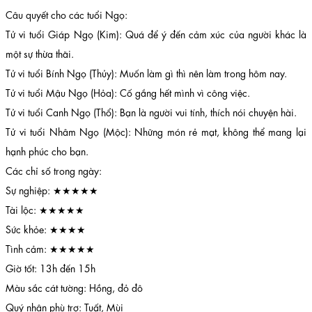
Câu quyết cho các tuổi Ngọ:
Tử vi tuổi Giáp Ngọ (Kim): Quá để ý đến cảm xúc của người khác là
một sự thừa thãi.
Tử vi tuổi Bính Ngọ (Thủy): Muốn làm gì thì nên làm trong hôm nay.
Tử vi tuổi Mậu Ngọ (Hỏa): Cố gắng hết mình vì công việc.
Tử vi tuổi Canh Ngọ (Thổ): Bạn là người vui tính, thích nói chuyện hài.
Tử vi tuổi Nhâm Ngọ (Mộc): Những món rẻ mạt, không thể mang lại
hạnh phúc cho bạn.
Các chỉ số trong ngày:
Sự nghiệp: ★★★★★
Tài lộc: ★★★★★
Sức khỏe: ★★★★
Tình cảm: ★★★★★
Giờ tốt: 13h đến 15h
Màu sắc cát tường: Hồng, đỏ đô
Quý nhân phù trợ: Tuất, Mùi