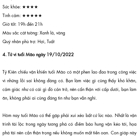
Sức khỏe: ★★★★
Tình cảm: ★★★★★
Giờ tốt: 19h đến 21h
Màu sắc cát tường: Xanh lá, vàng
Quý nhân phù trợ: Hợi, Tuất
4. Tử vi tuổi Mão ngày 19/10/2022
Tỷ Kiên chiếu vận khiến tuổi Mão có một phen lao đao trong công việc
vì những lỗi sai không đáng có. Bạn làm việc gì cũng thấy khó khăn,
cảm giác như có cái gì đó cản trở, nên cẩn thận với cấp dưới, bạn làm
ăn, không phải ai cũng đáng tin như bạn vẫn nghĩ.
Hôm nay tuổi Mão có thể gặp phải xui xẻo bất cứ lúc nào. Nhất là vận
trình tài lộc trong ngày tương phá có điềm báo hung vận kéo tới, họa
phá tài nên cần thận trọng nếu không muốn mất tiền oan. Con giáp này