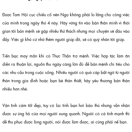
Được Tam Hội cục chiếu cố nên Ngọ không phải lo lắng cho công việc
của mình trong ngày thứ 4 này. Hãy vững tin vào bản thân mình vì thời
gian tới bản mệnh sẽ gặp nhiều thử thách nhưng mọi chuyện sẽ đâu vào
đấy. Việc gì khó cứ nhờ thêm người giúp đỡ, sẽ có quý nhân tới giúp.
Tiền bạc may mắn khi có Thực Thần trợ mệnh. Việc hợp tác làm ăn
diễn ra thuận lợi, nguồn thu ngày càng lớn đủ để bản mệnh chi tiêu cho
các nhu cầu trong cuộc sống. Nhiều người có quà cáp bất ngờ từ người
thân trong gia đình hoặc bạn bè thân thiết, hãy yêu thương bản thân
nhiều hơn nhé.
Vận tình cảm tốt đẹp, tuy có lúc tính bạn hơi bảo thủ nhưng vẫn nhận
được sự ủng hộ của mọi người xung quanh. Người có cá tính mạnh thì
dễ thu phục được lòng người, nói được làm được, ai cũng phải nể bạn.