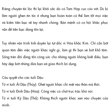
Riêng chuyện tài lộc thì lại khởi sắc do có Tam Hợp cục cứu vớt. Dù bị
lắm người ghen ăn tức ở nhưng bạn hoàn toàn có thể làm tốt mọi việc
và kiếm tiền bạc về tay nhanh chóng. Bản mệnh có cơ hội khắc phục
vấn đề tiền bạc đang tồn tại.
Tuy nhiên vận trình tình duyên lại tụt dốc vì Hỏa khắc Kim. Chỉ cần bớt
quan tâm đến việc người khác nghĩ gì, làm gì thì bạn sẽ bớt khổ tâm.
Sống trên đời đừng tốn công sức cho những người không biết điều, bạn
hãy dẹp bớt những đứa bạn xã giao thích lợi dụng.
Câu quyết cho các tuổi Dậu:
Tử vi tuổi Ất Dậu (Thủy): Ghét người khác chỉ mệt vào thân mà thôi.
Tử vi tuổi Đinh Dậu (Hỏa): Công việc có chút trục trặc khó nói.
Tử vi tuổi Kỷ Dậu (Thổ): Không thích người khác xen vào chuyện của
mình.