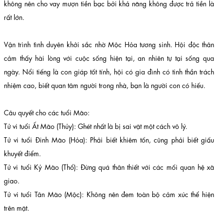
không nên cho vay mượn tiền bạc bởi khả năng không được trả tiền là
rất lớn.
Vận trình tình duyên khởi sắc nhờ Mộc Hỏa tương sinh. Hội độc thân
cảm thấy hài lòng với cuộc sống hiện tại, an nhiên tự tại sống qua
ngày. Nổi tiếng là con giáp tốt tính, hội có gia đình có tinh thần trách
nhiệm cao, biết quan tâm người trong nhà, bạn là người con có hiếu.
Câu quyết cho các tuổi Mão:
Tử vi tuổi Ất Mão (Thủy): Ghét nhất là bị sai vặt một cách vô lý.
Tử vi tuổi Đinh Mão (Hỏa): Phải biết khiêm tốn, cũng phải biết giấu
khuyết điểm.
Tử vi tuổi Kỷ Mão (Thổ): Đừng quá thân thiết với các mối quan hệ xã
giao.
Tử vi tuổi Tân Mão (Mộc): Không nên đem toàn bộ cảm xúc thể hiện
trên mặt.