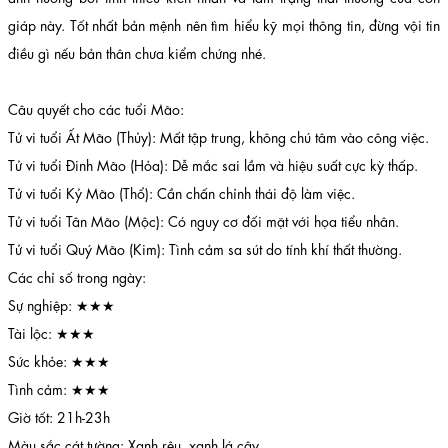
giáp này. Tốt nhất bản mệnh nên tìm hiểu kỹ mọi thông tin, đừng vội tin
điều gì nếu bản thân chưa kiểm chứng nhé.
Câu quyết cho các tuổi Mão:
Tử vi tuổi Ất Mão (Thủy): Mất tập trung, không chú tâm vào công việc.
Tử vi tuổi Đinh Mão (Hỏa): Dễ mắc sai lầm và hiệu suất cực kỳ thấp.
Tử vi tuổi Kỷ Mão (Thổ): Cần chấn chỉnh thái độ làm việc.
Tử vi tuổi Tân Mão (Mộc): Có nguy cơ đối mặt với họa tiểu nhân.
Tử vi tuổi Quý Mão (Kim): Tình cảm sa sút do tính khí thất thường.
Các chỉ số trong ngày:
Sự nghiệp: ★★★
Tài lộc: ★★★
Sức khỏe: ★★★
Tình cảm: ★★★
Giờ tốt: 21h-23h
Màu sắc cát tường: Xanh rêu, xanh lá cây