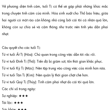
Về phương diện tình cảm, tuổi Tị có thể sẽ gặp phải những khúc mắc
trong chuyện tình cảm của mình. Hỏa sinh xuất cho Thổ báo hiệu, giữa
hai người có một rào cản không nhỏ cũng bởi cái tôi cá nhân quá lớn,
không còn sự chia sẻ và cảm thông như trước nên tình yêu dần phai
nhạt.
Câu quyết cho các tuổi Tị:
Tử vi tuổi Ất Tị (Hỏa): Chủ quan trong công việc dẫn tới rắc rối.
Tử vi tuổi Đinh Tị (Thổ): Tiến độ bị giảm sút, tốn thời gian khắc phục.
Tử vi tuổi Kỷ Tị (Mộc): Nên tập trung vào công việc của mình hơn nữa.
Tử vi tuổi Tân Tị (Kim): Nên quản lý thời gian chặt chẽ hơn.
Tử vi tuổi Quý Tị (Thủy): Tình cảm phai nhạt do cái tôi quá lớn.
Các chỉ số trong ngày:
Sự nghiệp: ★★★
Tài lộc: ★★★
Sức khỏe: ★★★