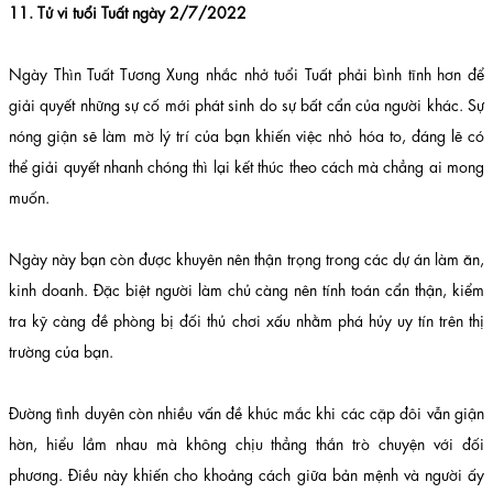
11. Tử vi tuổi Tuất ngày 2/7/2022
Ngày Thìn Tuất Tương Xung nhắc nhở tuổi Tuất phải bình tĩnh hơn để
giải quyết những sự cố mới phát sinh do sự bất cẩn của người khác. Sự
nóng giận sẽ làm mờ lý trí của bạn khiến việc nhỏ hóa to, đáng lẽ có
thể giải quyết nhanh chóng thì lại kết thúc theo cách mà chẳng ai mong
muốn.
Ngày này bạn còn được khuyên nên thận trọng trong các dự án làm ăn,
kinh doanh. Đặc biệt người làm chủ càng nên tính toán cẩn thận, kiểm
tra kỹ càng đề phòng bị đối thủ chơi xấu nhằm phá hủy uy tín trên thị
trường của bạn.
Đường tình duyên còn nhiều vấn đề khúc mắc khi các cặp đôi vẫn giận
hờn, hiểu lầm nhau mà không chịu thẳng thắn trò chuyện với đối
phương. Điều này khiến cho khoảng cách giữa bản mệnh và người ấy