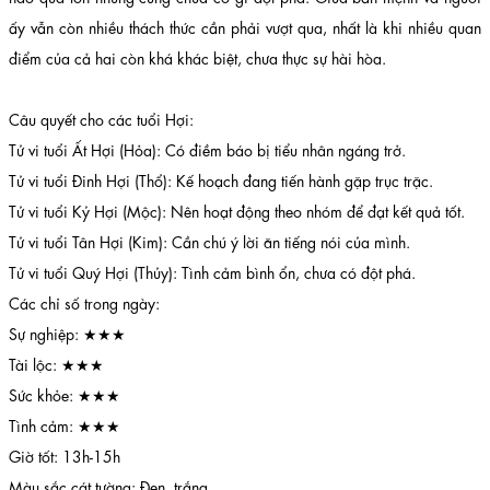
ấy vẫn còn nhiều thách thức cần phải vượt qua, nhất là khi nhiều quan
điểm của cả hai còn khá khác biệt, chưa thực sự hài hòa.
Câu quyết cho các tuổi Hợi:
Tử vi tuổi Ất Hợi (Hỏa): Có điềm báo bị tiểu nhân ngáng trở.
Tử vi tuổi Đinh Hợi (Thổ): Kế hoạch đang tiến hành gặp trục trặc.
Tử vi tuổi Kỷ Hợi (Mộc): Nên hoạt động theo nhóm để đạt kết quả tốt.
Tử vi tuổi Tân Hợi (Kim): Cần chú ý lời ăn tiếng nói của mình.
Tử vi tuổi Quý Hợi (Thủy): Tình cảm bình ổn, chưa có đột phá.
Các chỉ số trong ngày:
Sự nghiệp: ★★★
Tài lộc: ★★★
Sức khỏe: ★★★
Tình cảm: ★★★
Giờ tốt: 13h-15h
Màu sắc cát tường: Đen, trắng