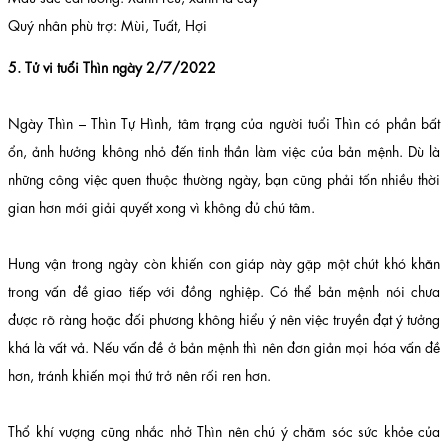
Quý nhân phù trợ: Mùi, Tuất, Hợi
5. Tử vi tuổi Thìn ngày 2/7/2022
Ngày Thìn – Thìn Tự Hình, tâm trạng của người tuổi Thìn có phần bất
ổn, ảnh hưởng không nhỏ đến tinh thần làm việc của bản mệnh. Dù là
những công việc quen thuộc thường ngày, bạn cũng phải tốn nhiều thời
gian hơn mới giải quyết xong vì không đủ chú tâm.
Hung vận trong ngày còn khiến con giáp này gặp một chút khó khăn
trong vấn đề giao tiếp với đồng nghiệp. Có thể bản mệnh nói chưa
được rõ ràng hoặc đối phương không hiểu ý nên việc truyền đạt ý tưởng
khá là vất vả. Nếu vấn đề ở bản mệnh thì nên đơn giản mọi hóa vấn đề
hơn, tránh khiến mọi thứ trở nên rối ren hơn.
Thổ khí vượng cũng nhắc nhở Thìn nên chú ý chăm sóc sức khỏe của