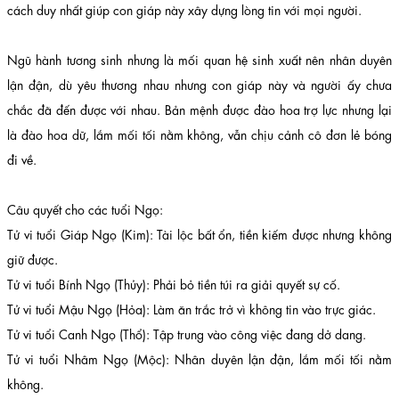
cách duy nhất giúp con giáp này xây dựng lòng tin với mọi người.
Ngũ hành tương sinh nhưng là mối quan hệ sinh xuất nên nhân duyên
lận đận, dù yêu thương nhau nhưng con giáp này và người ấy chưa
chắc đã đến được với nhau. Bản mệnh được đào hoa trợ lực nhưng lại
là đào hoa dữ, lắm mối tối nằm không, vẫn chịu cảnh cô đơn lẻ bóng
đi về.
Câu quyết cho các tuổi Ngọ:
Tử vi tuổi Giáp Ngọ (Kim): Tài lộc bất ổn, tiền kiếm được nhưng không
giữ được.
Tử vi tuổi Bính Ngọ (Thủy): Phải bỏ tiền túi ra giải quyết sự cố.
Tử vi tuổi Mậu Ngọ (Hỏa): Làm ăn trắc trở vì không tin vào trực giác.
Tử vi tuổi Canh Ngọ (Thổ): Tập trung vào công việc đang dở dang.
Tử vi tuổi Nhâm Ngọ (Mộc): Nhân duyên lận đận, lắm mối tối nằm
không.