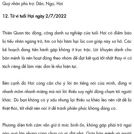
Quý nhân phù trợ: Dần, Ngọ, Hợi
12. Tử vi tuổi Hợi ngày 2/7/2022
Thiên Quan tác động, công danh sự nghiệp của tuổi Hợi có điềm báo
bị tiểu nhân ngáng trở, tìm cơ hội hãm hại lúc con giáp này sơ hở. Các
kế hoạch đang tiến hành gặp không ít trục trặc. Lời khuyên dành cho
bản mệnh là nên hoạt động theo nhóm để đạt kết quả tốt nhất thay vì cứ
tách riêng để làm việc đơn lẻ như hiện tại.
Bên cạnh đó Hợi cũng cần chú ý lời ăn tiếng nói của mình, đừng vì
nhanh mồm nhanh miệng mà nói lời thiếu suy nghĩ động chạm tới người
khác. Dù bạn không có ý xấu nhưng lại thiếu sự khéo léo nên rất dễ bị
thiệt thòi, tốt nhất nên nói ít để tránh phiền phức không đáng có.
Phương diện tình cảm vẫn giữ ở mức bình ổn, không gặp phải trở ngại
nào quá lớn nhưng cũng chưa có gì đột phá. Giữa bản mệnh và người