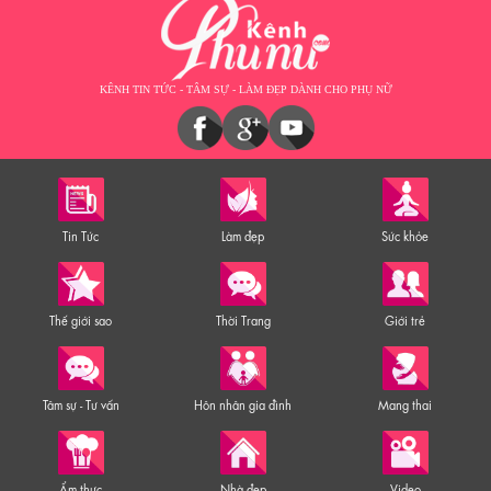
KÊNH TIN TỨC - TÂM SỰ - LÀM ĐẸP DÀNH CHO PHỤ NỮ
Tin Tức
Làm đẹp
Sức khỏe
Thế giới sao
Thời Trang
Giới trẻ
Tâm sự - Tư vấn
Hôn nhân gia đình
Mang thai
Ẩm thực
Nhà đẹp
Video