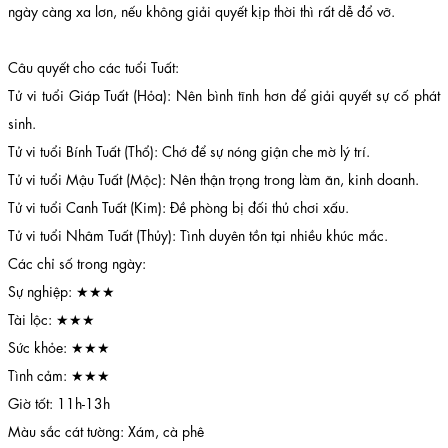
ngày càng xa lơn, nếu không giải quyết kịp thời thì rất dễ đổ vỡ.
Câu quyết cho các tuổi Tuất:
Tử vi tuổi Giáp Tuất (Hỏa): Nên bình tĩnh hơn để giải quyết sự cố phát
sinh.
Tử vi tuổi Bính Tuất (Thổ): Chớ để sự nóng giận che mờ lý trí.
Tử vi tuổi Mậu Tuất (Mộc): Nên thận trọng trong làm ăn, kinh doanh.
Tử vi tuổi Canh Tuất (Kim): Đề phòng bị đối thủ chơi xấu.
Tử vi tuổi Nhâm Tuất (Thủy): Tình duyên tồn tại nhiều khúc mắc.
Các chỉ số trong ngày:
Sự nghiệp: ★★★
Tài lộc: ★★★
Sức khỏe: ★★★
Tình cảm: ★★★
Giờ tốt: 11h-13h
Màu sắc cát tường: Xám, cà phê