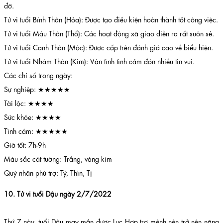
đỡ.
Tử vi tuổi Bính Thân (Hỏa): Được tạo điều kiện hoàn thành tốt công việc.
Tử vi tuổi Mậu Thân (Thổ): Các hoạt động xã giao diễn ra rất suôn sẻ.
Tử vi tuổi Canh Thân (Mộc): Được cấp trên đánh giá cao về biểu hiện.
Tử vi tuổi Nhâm Thân (Kim): Vận tình tình cảm đón nhiều tin vui.
Các chỉ số trong ngày:
Sự nghiệp: ★★★★★
Tài lộc: ★★★★
Sức khỏe: ★★★★
Tình cảm: ★★★★★
Giờ tốt: 7h-9h
Màu sắc cát tường: Trắng, vàng kim
Quý nhân phù trợ: Tý, Thìn, Tị
10. Tử vi tuổi Dậu ngày 2/7/2022
Thứ 7 này, tuổi Dậu may mắn được Lục Hợp trợ mệnh nên trở nên năng