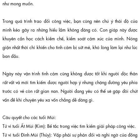
như mong muốn.
Trong quá trình trao đổi công việc, bạn cũng nên chú ý thái độ của
mình kẻo gây ra những hiểu lầm không đáng có. Con giáp này được
khuyên cần học cách kiềm chế, kiểm soát cảm xúc của mình. Nóng
giận nhất thời chỉ khiến cho tình cảm bị sứt mẻ, khó lòng làm lại như lúc
ban đầu.
Ngày này vận trình tình cảm cũng không được tốt khi người độc thân
rất vất vả mới tìm kiếm được người hợp ý nhưng chặng đường yêu phía
trước có vẻ còn rất gian nan. Người đang yêu có thể sẽ gặp đôi chút
vấn đề khi chuyện yêu xa vốn chẳng dễ dàng gì.
Câu quyết cho các tuổi Mùi:
Tử vi tuổi Ất Mùi (Kim): Bế tắc trong việc tìm kiếm giải pháp công việc.
Tử vi tuổi Đinh Mùi (Thủy): Vấp phải sự phản đối và nghi ngờ của đồng