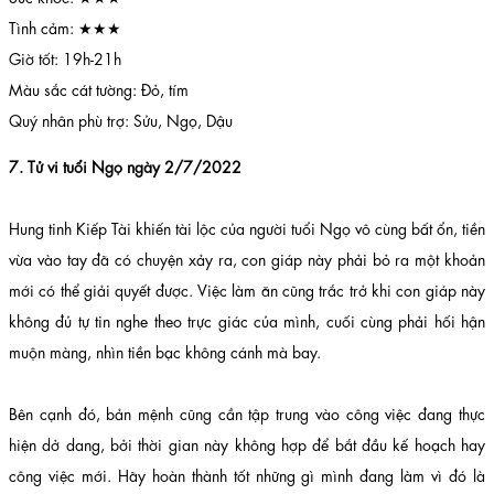
Tình cảm: ★★★
Giờ tốt: 19h-21h
Màu sắc cát tường: Đỏ, tím
Quý nhân phù trợ: Sửu, Ngọ, Dậu
7. Tử vi tuổi Ngọ ngày 2/7/2022
Hung tinh Kiếp Tài khiến tài lộc của người tuổi Ngọ vô cùng bất ổn, tiền
vừa vào tay đã có chuyện xảy ra, con giáp này phải bỏ ra một khoản
mới có thể giải quyết được. Việc làm ăn cũng trắc trở khi con giáp này
không đủ tự tin nghe theo trực giác của mình, cuối cùng phải hối hận
muộn màng, nhìn tiền bạc không cánh mà bay.
Bên cạnh đó, bản mệnh cũng cần tập trung vào công việc đang thực
hiện dở dang, bởi thời gian này không hợp để bắt đầu kế hoạch hay
công việc mới. Hãy hoàn thành tốt những gì mình đang làm vì đó là