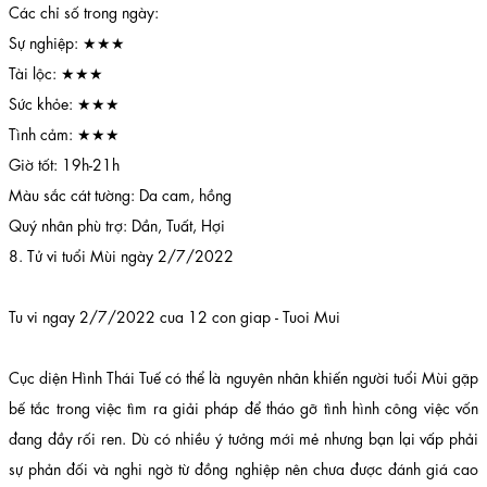
Các chỉ số trong ngày:
Sự nghiệp: ★★★
Tài lộc: ★★★
Sức khỏe: ★★★
Tình cảm: ★★★
Giờ tốt: 19h-21h
Màu sắc cát tường: Da cam, hồng
Quý nhân phù trợ: Dần, Tuất, Hợi
8. Tử vi tuổi Mùi ngày 2/7/2022
Tu vi ngay 2/7/2022 cua 12 con giap - Tuoi Mui
Cục diện Hình Thái Tuế có thể là nguyên nhân khiến người tuổi Mùi gặp
bế tắc trong việc tìm ra giải pháp để tháo gỡ tình hình công việc vốn
đang đầy rối ren. Dù có nhiều ý tưởng mới mẻ nhưng bạn lại vấp phải
sự phản đối và nghi ngờ từ đồng nghiệp nên chưa được đánh giá cao