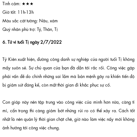
Tình cảm: ★★★
Giờ tốt: 11h-13h
Màu sắc cát tường: Nâu, xám
Quý nhân phù trợ: Tý, Thân, Tị
6. Tử vi tuổi Tị ngày 2/7/2022
Tỷ Kiên xuất hiện, đường công danh sự nghiệp của người tuổi Tị không
mấy suôn sẻ. Sự chủ quan của bạn đã dẫn tới rắc rối. Công việc gặp
phải vấn đề do chính những sai lầm mà bản mệnh gây ra khiến tiến độ
bị giảm sút đáng kể, còn mất thời gian đi khắc phục sự cố.
Con giáp này nên tập trung vào công việc của mình hơn nữa, càng tỉ
mỉ, cẩn trọng thì càng giảm bớt những rủi ro có thể xảy ra. Cách tốt
nhất là nên quản lý thời gian chặt chẽ, giờ nào làm việc nấy mới không
ảnh hưởng tới công việc chung.