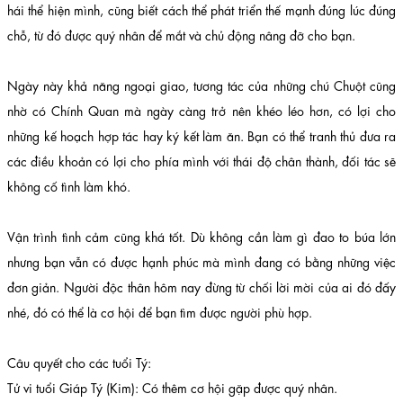
hái thể hiện mình, cũng biết cách thể phát triển thế mạnh đúng lúc đúng
chỗ, từ đó được quý nhân để mắt và chủ động nâng đỡ cho bạn.
Ngày này khả năng ngoại giao, tương tác của những chú Chuột cũng
nhờ có Chính Quan mà ngày càng trở nên khéo léo hơn, có lợi cho
những kế hoạch hợp tác hay ký kết làm ăn. Bạn có thể tranh thủ đưa ra
các điều khoản có lợi cho phía mình với thái độ chân thành, đối tác sẽ
không cố tình làm khó.
Vận trình tình cảm cũng khá tốt. Dù không cần làm gì đao to búa lớn
nhưng bạn vẫn có được hạnh phúc mà mình đang có bằng những việc
đơn giản. Người độc thân hôm nay đừng từ chối lời mời của ai đó đấy
nhé, đó có thể là cơ hội để bạn tìm được người phù hợp.
Câu quyết cho các tuổi Tý:
Tử vi tuổi Giáp Tý (Kim): Có thêm cơ hội gặp được quý nhân.