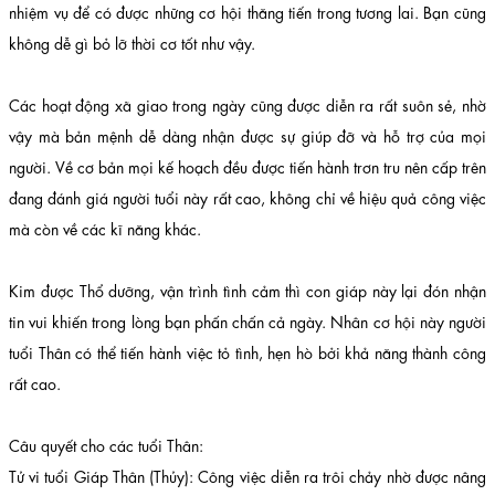
nhiệm vụ để có được những cơ hội thăng tiến trong tương lai. Bạn cũng
không dễ gì bỏ lỡ thời cơ tốt như vậy.
Các hoạt động xã giao trong ngày cũng được diễn ra rất suôn sẻ, nhờ
vậy mà bản mệnh dễ dàng nhận được sự giúp đỡ và hỗ trợ của mọi
người. Về cơ bản mọi kế hoạch đều được tiến hành trơn tru nên cấp trên
đang đánh giá người tuổi này rất cao, không chỉ về hiệu quả công việc
mà còn về các kĩ năng khác.
Kim được Thổ dưỡng, vận trình tình cảm thì con giáp này lại đón nhận
tin vui khiến trong lòng bạn phấn chấn cả ngày. Nhân cơ hội này người
tuổi Thân có thể tiến hành việc tỏ tình, hẹn hò bởi khả năng thành công
rất cao.
Câu quyết cho các tuổi Thân:
Tử vi tuổi Giáp Thân (Thủy): Công việc diễn ra trôi chảy nhờ được nâng