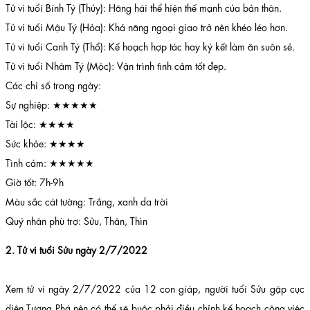
Tử vi tuổi Bính Tý (Thủy): Hăng hái thể hiện thế mạnh của bản thân.
Tử vi tuổi Mậu Tý (Hỏa): Khả năng ngoại giao trở nên khéo léo hơn.
Tử vi tuổi Canh Tý (Thổ): Kế hoạch hợp tác hay ký kết làm ăn suôn sẻ.
Tử vi tuổi Nhâm Tý (Mộc): Vận trình tình cảm tốt đẹp.
Các chỉ số trong ngày:
Sự nghiệp: ★★★★★
Tài lộc: ★★★★
Sức khỏe: ★★★★
Tình cảm: ★★★★★
Giờ tốt: 7h-9h
Màu sắc cát tường: Trắng, xanh da trời
Quý nhân phù trợ: Sửu, Thân, Thìn
2. Tử vi tuổi Sửu ngày 2/7/2022
Xem tử vi ngày 2/7/2022 của 12 con giáp, người tuổi Sửu gặp cục
diện Tương Phá nên có thể sẽ buộc phải điều chỉnh kế hoạch công việc