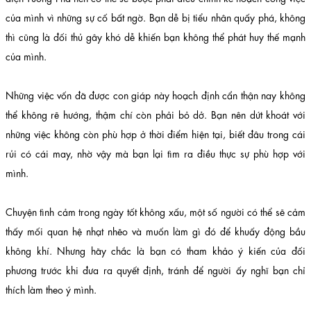
của mình vì những sự cố bất ngờ. Bạn dễ bị tiểu nhân quấy phá, không
thì cũng là đối thủ gây khó dễ khiến bạn không thể phát huy thế mạnh
của mình.
Những việc vốn đã được con giáp này hoạch định cẩn thận nay không
thể không rẽ hướng, thậm chí còn phải bỏ dở. Bạn nên dứt khoát với
những việc không còn phù hợp ở thời điểm hiện tại, biết đâu trong cái
rủi có cái may, nhờ vậy mà bạn lại tìm ra điều thực sự phù hợp với
mình.
Chuyện tình cảm trong ngày tốt không xấu, một số người có thể sẽ cảm
thấy mối quan hệ nhạt nhẽo và muốn làm gì đó để khuấy động bầu
không khí. Nhưng hãy chắc là bạn có tham khảo ý kiến của đối
phương trước khi đưa ra quyết định, tránh để người ấy nghĩ bạn chỉ
thích làm theo ý mình.