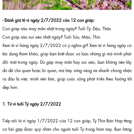
- Đánh giá tử vi ngày 2/7/2022 của 12 con giáp:
Con giáp nào may mắn nhất trong ngày? Tuổi Tý, Dậu, Thân
Con giáp nào xui xẻo nhất ngày? Tuổi Sửu, Mão, Thìn
Xem tử vi hàng ngày 2/7/2022 có ý nghĩa gì? Xem tử vi hàng ngày có
tác dụng tham khảo, giúp bạn biết được sơ lược những gì mà mình phải
đối mặt trong ngày. Dù gặp may mắn hay xui xẻo, bạn không nên lấy
đó để chủ quan hoặc bi quan, mà hãy vững vàng và nhanh chóng nhận
ra đâu là việc mình nên làm, giúp cuộc sống phát triển theo hướng tốt
đẹp hơn.
1. Tử vi tuổi Tý ngày 2/7/2022
Tiếp nối tử vi ngày 1/7/2022 của 12 con giáp, Tý Thìn Bán Hợp tăng
cơ hội gặp được quý nhân cho người tuổi Tý trong hôm nay. Bạn hăng