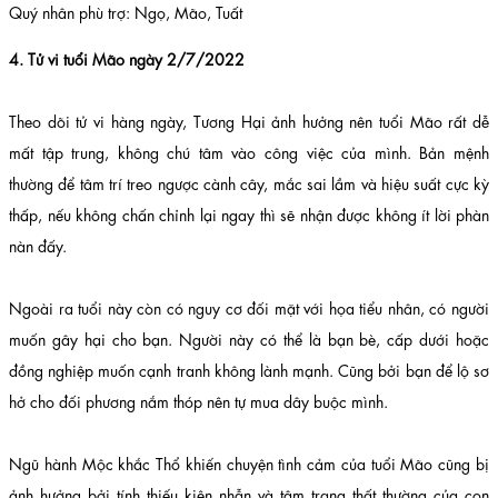
Quý nhân phù trợ: Ngọ, Mão, Tuất
4. Tử vi tuổi Mão ngày 2/7/2022
Theo dõi tử vi hàng ngày, Tương Hại ảnh hưởng nên tuổi Mão rất dễ
mất tập trung, không chú tâm vào công việc của mình. Bản mệnh
thường để tâm trí treo ngược cành cây, mắc sai lầm và hiệu suất cực kỳ
thấp, nếu không chấn chỉnh lại ngay thì sẽ nhận được không ít lời phàn
nàn đấy.
Ngoài ra tuổi này còn có nguy cơ đối mặt với họa tiểu nhân, có người
muốn gây hại cho bạn. Người này có thể là bạn bè, cấp dưới hoặc
đồng nghiệp muốn cạnh tranh không lành mạnh. Cũng bởi bạn để lộ sơ
hở cho đối phương nắm thóp nên tự mua dây buộc mình.
Ngũ hành Mộc khắc Thổ khiến chuyện tình cảm của tuổi Mão cũng bị
ảnh hưởng bởi tính thiếu kiên nhẫn và tâm trạng thất thường của con