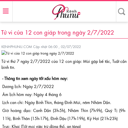
Tử vi của 12 con giáp trong ngày 2/7/2022
KENHPHUNU.COM
Cập nhật 06:00 , 02/07/2022
Tử vi thứ 7 ngày 2/7/2022 của 12 con giáp: Mùi gặp bế tắc, Tuất cần
bình tĩn.
- Thông tin xem ngày tốt xấu hôm nay:
Dương lịch: Ngày 2/7/2022
Âm lịch hôm nay: Ngày 4 tháng 6
Lịch can chi: Ngày Bính Thìn, tháng Đinh Mùi, năm Nhâm Dần.
Giờ hoàng đạo: Canh Dần (3h-5h), Nhâm Thìn (7h-9h), Quý Tị (9h-
11h), Bính Thân (15h-17h), Đinh Dậu (17h-19h), Kỷ Hợi (21h-23h)
Trực: Khai (Tốt mọi việc trừ động thổ, an táng)