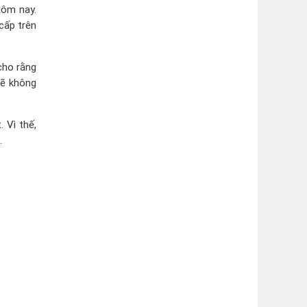
hôm nay.
cấp trên
cho rằng
sẽ không
 Vì thế,
.