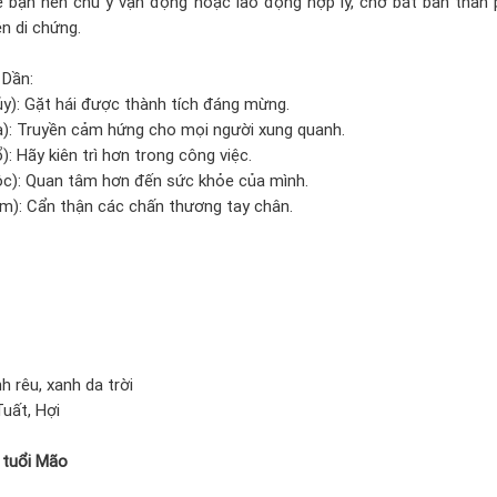
ế bạn nên chú ý vận động hoặc lao động hợp lý, chớ bắt bản thân 
ên di chứng.
 Dần:
ủy): Gặt hái được thành tích đáng mừng.
ỏa): Truyền cảm hứng cho mọi người xung quanh.
: Hãy kiên trì hơn trong công việc.
ộc): Quan tâm hơn đến sức khỏe của mình.
im): Cẩn thận các chấn thương tay chân.
:
 rêu, xanh da trời
Tuất, Hợi
 tuổi Mão