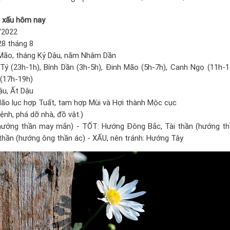
t xấu hôm nay
/2022
8 tháng 8
Mão, tháng Kỷ Dậu, năm Nhâm Dần
 (23h-1h), Bính Dần (3h-5h), Đinh Mão (5h-7h), Canh Ngọ (11h-1
 (17h-19h)
u, Ất Dậu
o lục hợp Tuất, tam hợp Mùi và Hợi thành Mộc cục
h, phá dỡ nhà, đồ vật.)
ớng thần may mắn) - TỐT: Hướng Đông Bắc, Tài thần (hướng thầ
hần (hướng ông thần ác) - XẤU, nên tránh: Hướng Tây