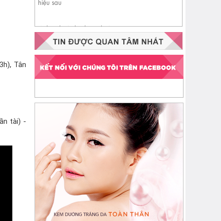
Nhận biết da đang thiếu
ceramide qua 4 dấu hiệu sau
3h), Tân
n tài) -