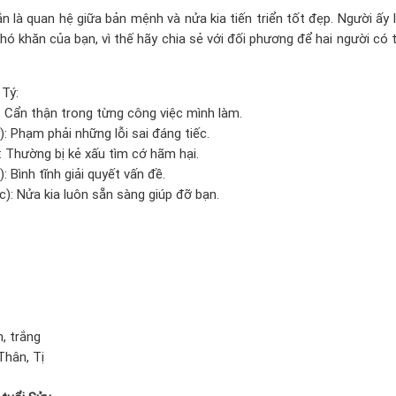
 là quan hệ giữa bản mệnh và nửa kia tiến triển tốt đẹp. Người ấy 
ó khăn của bạn, vì thế hãy chia sẻ với đối phương để hai người có 
 Tý:
): Cẩn thận trong từng công việc mình làm.
): Phạm phải những lỗi sai đáng tiếc.
: Thường bị kẻ xấu tìm cớ hãm hại.
: Bình tĩnh giải quyết vấn đề.
): Nửa kia luôn sẵn sàng giúp đỡ bạn.
:
, trắng
Thân, Tị