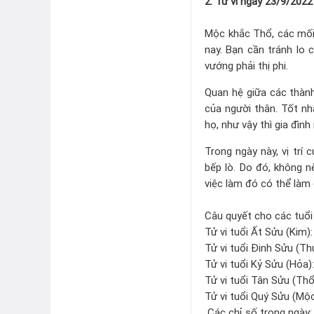
2. Tử vi ngày 23/9/2022
Mộc khắc Thổ, các mối
nay. Bạn cần tránh lo
vướng phải thị phi.
Quan hệ giữa các thàn
của người thân. Tốt nh
họ, như vậy thì gia đìn
Trong ngày này, vị trí
bếp lò. Do đó, không n
việc làm đó có thể làm
Câu quyết cho các tuổi
Tử vi tuổi Ất Sửu (Kim):
Tử vi tuổi Đinh Sửu (Th
Tử vi tuổi Kỷ Sửu (Hỏa)
Tử vi tuổi Tân Sửu (Thổ
Tử vi tuổi Quý Sửu (Mộc
Các chỉ số trong ngày