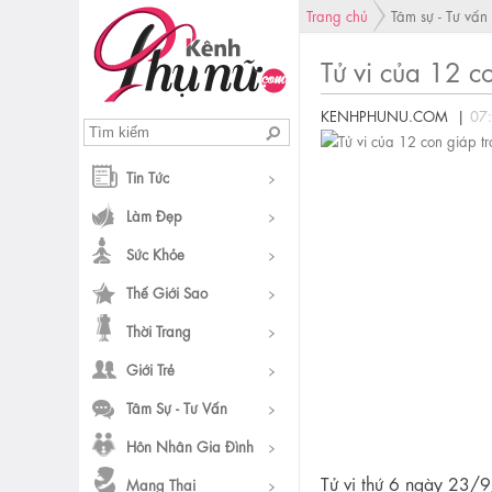
Trang chủ
Tâm sự - Tư vấn
Tử vi của 12 
KENHPHUNU.COM |
07
Tin Tức
Làm Đẹp
Sức Khỏe
Thế Giới Sao
Thời Trang
Giới Trẻ
Tâm Sự - Tư Vấn
Hôn Nhân Gia Đình
Tử vi thứ 6 ngày 23/9
Mang Thai