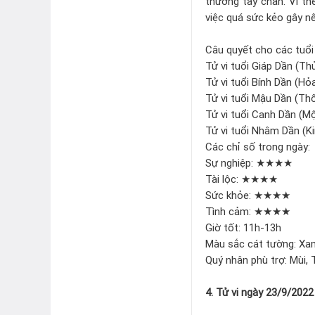
thương tay chân. Vì th
việc quá sức kẻo gây n
Câu quyết cho các tuổi
Tử vi tuổi Giáp Dần (Th
Tử vi tuổi Bính Dần (H
Tử vi tuổi Mậu Dần (Thổ)
Tử vi tuổi Canh Dần (M
Tử vi tuổi Nhâm Dần (K
Các chỉ số trong ngày
Sự nghiệp: ★★★★
Tài lộc: ★★★★
Sức khỏe: ★★★★
Tình cảm: ★★★★
Giờ tốt: 11h-13h
Màu sắc cát tường: Xanh
Quý nhân phù trợ: Mùi, 
4. Tử vi ngày 23/9/2022