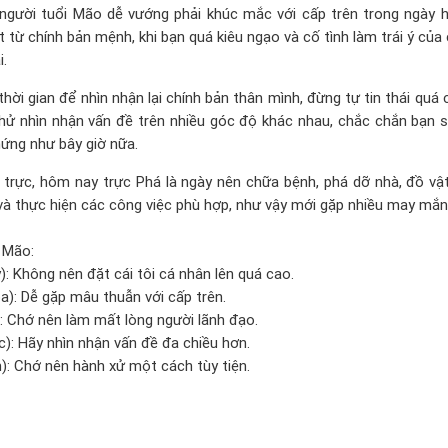
 người tuổi Mão dễ vướng phải khúc mắc với cấp trên trong ngày 
 từ chính bản mệnh, khi bạn quá kiêu ngạo và cố tình làm trái ý của 
i.
hời gian để nhìn nhận lại chính bản thân mình, đừng tự tin thái quá 
thử nhìn nhận vấn đề trên nhiều góc độ khác nhau, chắc chắn bạn 
ứng như bây giờ nữa.
trực, hôm nay trực Phá là ngày nên chữa bệnh, phá dỡ nhà, đồ vật.
à thực hiện các công việc phù hợp, như vậy mới gặp nhiều may mắn
 Mão:
): Không nên đặt cái tôi cá nhân lên quá cao.
a): Dễ gặp mâu thuẫn với cấp trên.
): Chớ nên làm mất lòng người lãnh đạo.
): Hãy nhìn nhận vấn đề đa chiều hơn.
): Chớ nên hành xử một cách tùy tiện.
: