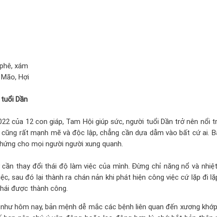
 phê, xám
 Mão, Hợi
 tuổi Dần
22 của 12 con giáp, Tam Hội giúp sức, người tuổi Dần trở nên nổi tr
gì cũng rất mạnh mẽ và độc lập, chẳng cần dựa dẫm vào bất cứ ai. B
 hứng cho mọi người người xung quanh.
 cần thay đổi thái độ làm việc của mình. Đừng chỉ năng nổ và nhiệt 
c, sau đó lại thành ra chán nản khi phát hiện công việc cứ lặp đi lặp
t hái được thành công.
như hôm nay, bản mệnh dễ mắc các bệnh liên quan đến xương khớp