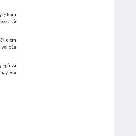
ngày hôm
không dễ
yết điểm
 sai của
g ngủ và
này. Bởi