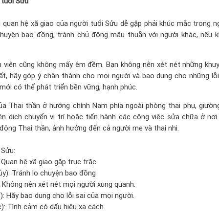
 tuổi Sửu
 quan hệ xã giao của người tuổi Sửu dễ gặp phải khúc mắc trong 
 chuyện bao đồng, tránh chủ động mâu thuẫn với người khác, nếu 
h viên cũng không mấy êm đềm. Bạn không nên xét nét những khu
ất, hãy góp ý chân thành cho mọi người và bao dung cho những lỗi
h mới có thể phát triển bền vững, hạnh phúc.
 của Thai thần ở hướng chính Nam phía ngoài phòng thai phụ, giườn
ên dịch chuyển vị trí hoặc tiến hành các công việc sửa chữa ở nơi 
 động Thai thần, ảnh hưởng đến cả người mẹ và thai nhi.
 Sửu:
 Quan hệ xã giao gặp trục trặc.
ủy): Tránh lo chuyện bao đồng
: Không nên xét nét mọi người xung quanh.
): Hãy bao dung cho lỗi sai của mọi người.
): Tình cảm có dấu hiệu xa cách.
: