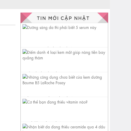
Dưỡng sáng da thì phải biết 5
serum này
Điểm danh 4 loại kem mắt
giúp nàng tiễn bay quầng
thâm
Những công dụng chưa biết
của kem dưỡng Baume B5
LaRoche...
Cơ thể bạn đang thiếu vitamin
nào?