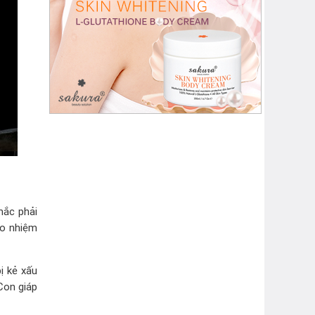
mắc phải
ho nhiệm
ị kẻ xấu
Con giáp