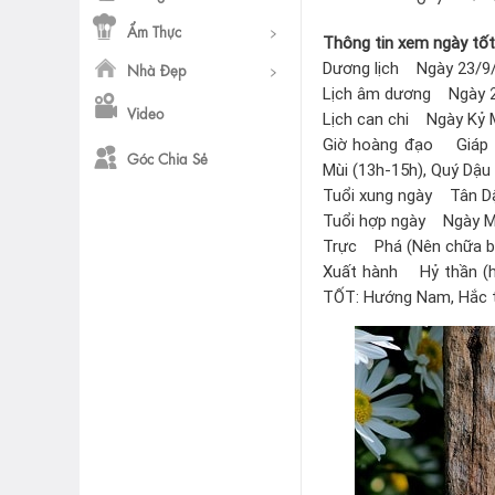
Ẩm Thực
Thông tin xem ngày tố
Dương lịch Ngày 23/9
Nhà Đẹp
Lịch âm dương Ngày 2
Video
Lịch can chi Ngày Kỷ 
Giờ hoàng đạo Giáp Tý
Góc Chia Sẻ
Mùi (13h-15h), Quý Dậu
Tuổi xung ngày Tân Dậ
Tuổi hợp ngày Ngày Mã
Trực Phá (Nên chữa bện
Xuất hành Hỷ thần (hư
TỐT: Hướng Nam, Hắc t