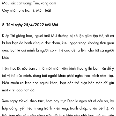
Màu sắc cát tường: Tím, vàng cam
Quý nhân phù trợ: Tị, Mùi, Tuất
8. Tử vi ngày 25/4/2022 tuổi Mùi
Kiếp Tài giáng họa, người tuổi Mùi thường bị cô lập giữa tập thể, tất cả
là bởi bạn đã hành xử quá độc đoán, kiêu ngạo trong khoảng thời gian
qua. Bạn tự coi mình là người có vị thế cao để ra lệnh cho tất cả người
khác.
Trên thực tế, nếu bạn chỉ là một nhân viên bình thường thì bạn nên để ý
tới vị thế của mình, đừng bắt người khác phải nghe theo mình răm rắp.
Nếu muốn ra lệnh cho người khác, bạn cần thể hiện bản thân để giữ
một vị trí cao hơn đã.
Xem ngày tốt xấu theo trực, hôm nay trực Định là ngày tốt về cầu tài, ký
hợp đồng, yến tiệc nhưng tránh kiện tụng, tranh chấp, chữa bệnh.). Vì
thế, bạn nên sắp xếp công việc để thực hiện cho phù hợp, có như vậy