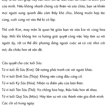
của mình. Nếu không nhanh chóng cải thiện và sửa chữa, bạn sẽ khiến
mọi người xung quanh đều cảm thấy khó chịu, không muốn hợp tác
cùng, cuối cùng rơi vào thế bị cô lập.
Thổ sinh Kim, may mắn là quan hệ giữa bạn và nửa kia vô cùng hòa
hợp. Mỗi khi không tìm ra hướng giải quyết công việc hãy tâm sự với
người ấy, rất có thể đối phương đứng ngoài cuộc sẽ có cái nhìn cởi
mở, đa chiều hơn về vấn đề.
Câu quyết cho các tuổi Sửu:
Tử vi tuổi Ất Sửu (Kim): Dễ vướng phải tranh cãi với người khác.
Tử vi tuổi Đinh Sửu (Thủy): Không nên cứng đầu cứng cổ.
Tử vi tuổi Kỷ Sửu (Hỏa): Nhận ra điểm yếu của bản thân.
Tử vi tuổi Tân Sửu (Thổ): Vợ chồng hòa hợp, thấu hiểu hơn về nhau.
Tử vi tuổi Quý Sửu (Mộc): Hãy tâm sự với các thành viên gia đình mình.
Các chỉ số trong ngày: