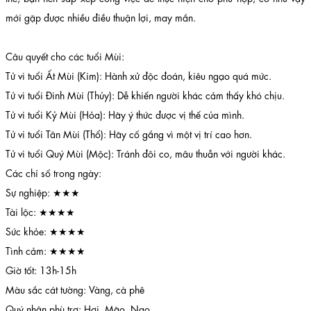
mới gặp được nhiều điều thuận lợi, may mắn.
Câu quyết cho các tuổi Mùi:
Tử vi tuổi Ất Mùi (Kim): Hành xử độc đoán, kiêu ngạo quá mức.
Tử vi tuổi Đinh Mùi (Thủy): Dễ khiến người khác cảm thấy khó chịu.
Tử vi tuổi Kỷ Mùi (Hỏa): Hãy ý thức được vị thế của mình.
Tử vi tuổi Tân Mùi (Thổ): Hãy cố gắng vì một vị trí cao hơn.
Tử vi tuổi Quý Mùi (Mộc): Tránh đôi co, mâu thuẫn với người khác.
Các chỉ số trong ngày:
Sự nghiệp: ★★★
Tài lộc: ★★★★
Sức khỏe: ★★★★
Tình cảm: ★★★★
Giờ tốt: 13h-15h
Màu sắc cát tường: Vàng, cà phê
Quý nhân phù trợ: Hợi, Mão, Ngọ