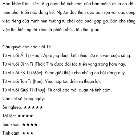
Hỏa khắc Kim, tiếc rằng quan hệ tình cảm của bản mệnh chưa có dấu
hiệu phát triển nào đáng kể. Người độc thân quá bận rộn với các công
việc riêng của mình nên thường từ chối các buổi gặp gỡ. Bạn cho rằng
việc tìm hiểu người khác là phiền phức, tốn thời gian.
Câu quyết cho các tuổi Tị:
Tử vi tuổi Ất Tị (Hỏa): Áp dụng được kiến thức hữu ích vào cuộc sống.
Tử vi tuổi Đinh Tị (Thổ): Tìm được đối tác triển vọng trong hôm nay.
Tử vi tuổi Kỷ Tị (Mộc): Được giới thiệu cho những cơ hội đáng quý.
Tử vi tuổi Tân Tị (Kim): Việc hợp tác diễn ra thuận lợi.
Tử vi tuổi Quý Tị (Thủy): Từ chối các mối quan hệ tình cảm.
Các chỉ số trong ngày:
Sự nghiệp: ★★★★★
Tài lộc: ★★★★
Sức khỏe: ★★★★
Tình cảm: ★★★