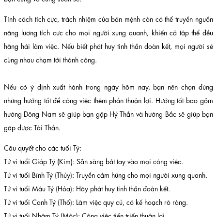
Tính cách tích cực, trách nhiệm của bản mệnh còn có thể truyền nguồn
năng lượng tích cực cho mọi người xung quanh, khiến cả tập thể đều
hăng hái làm việc. Nếu biết phát huy tinh thần đoàn kết, mọi người sẽ
cùng nhau chạm tới thành công.
Nếu có ý định xuất hành trong ngày hôm nay, bạn nên chọn đúng
những hướng tốt để công việc thêm phần thuận lợi. Hướng tốt bao gồm
hướng Đông Nam sẽ giúp bạn gặp Hỷ Thần và hướng Bắc sẽ giúp bạn
gặp được Tài Thần.
Câu quyết cho các tuổi Tý:
Tử vi tuổi Giáp Tý (Kim): Sẵn sàng bắt tay vào mọi công việc.
Tử vi tuổi Bính Tý (Thủy): Truyền cảm hứng cho mọi người xung quanh.
Tử vi tuổi Mậu Tý (Hỏa): Hãy phát huy tinh thần đoàn kết.
Tử vi tuổi Canh Tý (Thổ): Làm việc quy củ, có kế hoạch rõ ràng.
Tử vi tuổi Nhâm Tý (Mộc): Công việc tiến triển thuận lợi.