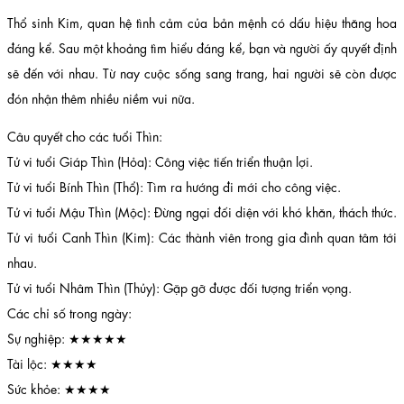
Thổ sinh Kim, quan hệ tình cảm của bản mệnh có dấu hiệu thăng hoa
đáng kể. Sau một khoảng tìm hiểu đáng kể, bạn và người ấy quyết định
sẽ đến với nhau. Từ nay cuộc sống sang trang, hai người sẽ còn được
đón nhận thêm nhiều niềm vui nữa.
Câu quyết cho các tuổi Thìn:
Tử vi tuổi Giáp Thìn (Hỏa): Công việc tiến triển thuận lợi.
Tử vi tuổi Bính Thìn (Thổ): Tìm ra hướng đi mới cho công việc.
Tử vi tuổi Mậu Thìn (Mộc): Đừng ngại đối diện với khó khăn, thách thức.
Tử vi tuổi Canh Thìn (Kim): Các thành viên trong gia đình quan tâm tới
nhau.
Tử vi tuổi Nhâm Thìn (Thủy): Gặp gỡ được đối tượng triển vọng.
Các chỉ số trong ngày:
Sự nghiệp: ★★★★★
Tài lộc: ★★★★
Sức khỏe: ★★★★