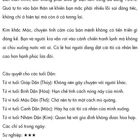
Quá tự tin vào bản thân sẽ khiến bạn mắc phải nhiều lỗi sai đáng tiếc,
không chỉ ở hiện tại mà còn ở cả tương lai.
Kim khắc Mộc, chuyện tình cảm của bản mệnh không có tiến triển gì
đáng kể. Bạn và người kia vẫn rơi vào cảnh chiến tranh lạnh mà không
ai chịu xuống nước với ai. Có lẽ hai người đang đặt cái tôi cá nhân lên
cao hơn hạnh phúc lứa đôi.
Câu quyết cho các tuổi Dần:
Tử vi tuổi Giáp Dần (Thủy): Không nên gây chuyện với người khác.
Tử vi tuổi Bính Dần (Hỏa): Hạn chế tính cách nóng nảy của mình.
Tử vi tuổi Mậu Dần (Thổ): Chớ nên tự tin một cách mù quáng.
Tử vi tuổi Canh Dần (Mộc): Hãy hạ cái tôi cá nhân của mình xuống.
Tử vi tuổi Nhâm Dần (Kim): Quan hệ với gia đình không được hòa hợp.
Các chỉ số trong ngày:
Sự nghiệp: ★★★