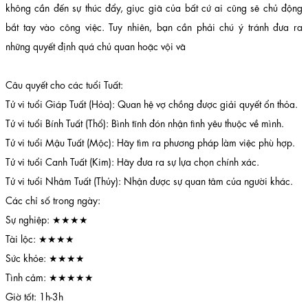
không cần đến sự thúc đẩy, giục giã của bất cứ ai cũng sẽ chủ động
bắt tay vào công việc. Tuy nhiên, bạn cần phải chú ý tránh đưa ra
những quyết định quá chủ quan hoặc vội vã
Câu quyết cho các tuổi Tuất:
Tử vi tuổi Giáp Tuất (Hỏa): Quan hệ vợ chồng được giải quyết ổn thỏa.
Tử vi tuổi Bính Tuất (Thổ): Bình tĩnh đón nhận tình yêu thuộc về mình.
Tử vi tuổi Mậu Tuất (Mộc): Hãy tìm ra phương pháp làm việc phù hợp.
Tử vi tuổi Canh Tuất (Kim): Hãy đưa ra sự lựa chọn chính xác.
Tử vi tuổi Nhâm Tuất (Thủy): Nhận được sự quan tâm của người khác.
Các chỉ số trong ngày:
Sự nghiệp: ★★★★
Tài lộc: ★★★★
Sức khỏe: ★★★★
Tình cảm: ★★★★★
Giờ tốt: 1h-3h