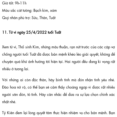
Giờ tốt: 9h-11h
Màu sắc cát tường: Bạch kim, xám
Quý nhân phù trợ: Sửu, Thân, Tuất
11. Tử vi ngày 25/4/2022 tuổi Tuất
Xem tử vi, Thổ sinh Kim, những mâu thuẫn, rạn nứt trước của các cặp vợ
chồng người tuổi Tuất đã được bản mệnh khéo léo giải quyết, không để
chuyện quá khứ ảnh hưởng tới hiện tại. Hai người đều đang kì vọng rất
nhiều ở tương lai.
Với những ai còn độc thân, hãy bình tĩnh mà đón nhận tình yêu nhé.
Đào hoa nở rộ, có thể bạn sẽ cảm thấy choáng ngợp vì được rất nhiều
người săn đón, tỏ tình. Hãy cân nhắc để đưa ra sự lựa chọn chính xác
nhất nhé.
Tỷ Kiên đem lại lòng quyết tâm thực hiện nhiệm vụ cho bản mệnh. Bạn