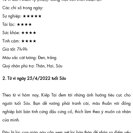
Các chỉ số trong ngày:
Sự nghiệp: ★★★★★
Tài lộc: ★★★★
Sức khỏe: ★★★★
Tình cảm: ★★★★
Giờ tốt: 7h-9h
Màu sắc cát tường: Đen, trắng
Quý nhân phù trợ: Thân, Hợi, Sửu
2. Tử vi ngày 25/4/2022 tuổi Sửu
Theo tử vi hôm nay, Kiếp Tài đem tới những ảnh hưởng tiêu cực cho
người tuổi Sửu. Bạn dễ vướng phải tranh cãi, mâu thuẫn với đồng
nghiệp bởi bản tính cứng đầu cứng cổ, thích làm theo ý muốn cá nhân
của mình.
Đây là lúc con giáp này cần xem xét lại bản thân để nhận ra điểm yếu