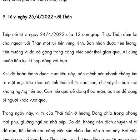
9. Tử vi ngày 25/4/2022 tuổi Thân
Tiếp nối tử vi ngày 24/4/2022 của 12 con giáp, Thực Thần đem lại
cho người tuổi Thân một túi tiền rủng rỉnh. Bạn nhận được tiền lương,
tiền thưởng vì đã cố gắng trong công việc suốt thời gian qua. Ai cũng
muốn tiếp tục kí hợp đồng với bạn.
Khi đã hoàn thành được mục tiêu này, bản mệnh nên nhanh chóng tìm
ra một mục tiêu khác có tính thách thức cao hơn, như vậy thì bạn mới
không ngừng tiến bộ. Còn nếu quá dễ dàng thỏa mãn, bạn sẽ dễ dàng
bị người khác vượt qua.
Trong ngày này, vị trí của Thai thần ở hướng Đông phía trong phòng
thai phụ, giường ngủ và nhà bếp. Do đó, không nên dịch chuyển vị trí
đồ đạc, tiến hành các công việc sửa chữa đục đẽo ở nơi này. Bởi việc
làm đó có thể làm động Thai thần, ảnh hưởng đến cả người mẹ và thai