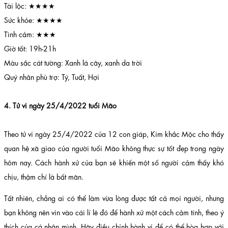
Tài lộc: ★★★★
Sức khỏe: ★★★★
Tình cảm: ★★★
Giờ tốt: 19h-21h
Màu sắc cát tường: Xanh lá cây, xanh da trời
Quý nhân phù trợ: Tý, Tuất, Hợi
4. Tử vi ngày 25/4/2022 tuổi Mão
Theo tử vi ngày 25/4/2022 của 12 con giáp, Kim khắc Mộc cho thấy
quan hệ xã giao của người tuổi Mão không thực sự tốt đẹp trong ngày
hôm nay. Cách hành xử của bạn sẽ khiến một số người cảm thấy khó
chịu, thậm chí là bất mãn.
Tất nhiên, chẳng ai có thể làm vừa lòng được tất cả mọi người, nhưng
bạn không nên vin vào cái lí lẽ đó để hành xử một cách cảm tính, theo ý
thích của cá nhân mình. Hãy điều chỉnh hành vi để có thể hòa hợp với