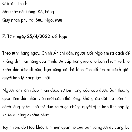
Giờ tốt: 1h-3h
Màu sắc cát tường: Đỏ, hồng
Quý nhân phù trợ: Sửu, Ngọ, Mùi
7. Tử vi ngày 25/4/2022 tuổi Ngọ
Theo tử vi hàng ngày, Chính Ấn chỉ dẫn, người tuổi Ngọ tìm ra cách để
khẳng định tài năng của mình. Dù cấp trên giao cho bạn nhiệm vụ khó
khăn đến đâu đi nữa, bạn cũng có thể bình tĩnh để tìm ra cách giải
quyết hợp lý, sáng tạo nhất.
Người làm lãnh đạo nhận được sự tôn trọng của cấp dưới. Bạn thường
quan tâm đến nhân viên một cách thật lòng, không áp đặt mà luôn tìm
cách lắng nghe, nhờ thế đưa ra được những quyết định hợp tình hợp lý,
khiến ai cũng ckhâm phục.
Tuy nhiên, do Hỏa khắc Kim nên quan hệ của bạn và người ấy càng lúc