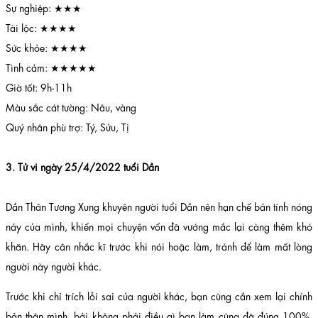
Sự nghiệp: ★★★
Tài lộc: ★★★★
Sức khỏe: ★★★★
Tình cảm: ★★★★★
Giờ tốt: 9h-11h
Màu sắc cát tường: Nâu, vàng
Quý nhân phù trợ: Tý, Sửu, Tị
3. Tử vi ngày 25/4/2022 tuổi Dần
Dần Thân Tương Xung khuyên người tuổi Dần nên hạn chế bản tính nóng
nảy của mình, khiến mọi chuyện vốn đã vướng mắc lại càng thêm khó
khăn. Hãy cân nhắc kĩ trước khi nói hoặc làm, tránh để làm mất lòng
người này người khác.
Trước khi chỉ trích lỗi sai của người khác, bạn cũng cần xem lại chính
bản thân mình, bởi không phải điều gì bạn làm cũng đã đúng 100%.