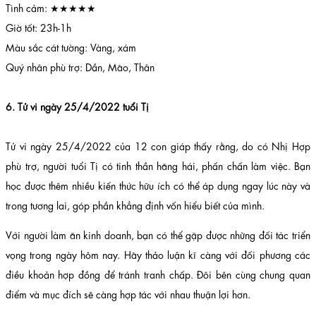
Tình cảm: ★★★★★
Giờ tốt: 23h-1h
Màu sắc cát tường: Vàng, xám
Quý nhân phù trợ: Dần, Mão, Thân
6. Tử vi ngày 25/4/2022 tuổi Tị
Tử vi ngày 25/4/2022 của 12 con giáp thấy rằng, do có Nhị Hợp
phù trợ, người tuổi Tị có tinh thần hăng hái, phấn chấn làm việc. Bạn
học được thêm nhiều kiến thức hữu ích có thể áp dụng ngay lúc này và
trong tương lai, góp phần khẳng định vốn hiểu biết của mình.
Với người làm ăn kinh doanh, bạn có thể gặp được những đối tác triển
vọng trong ngày hôm nay. Hãy thảo luận kĩ càng với đối phương các
điều khoản hợp đồng để tránh tranh chấp. Đôi bên cùng chung quan
điểm và mục đích sẽ càng hợp tác với nhau thuận lợi hơn.