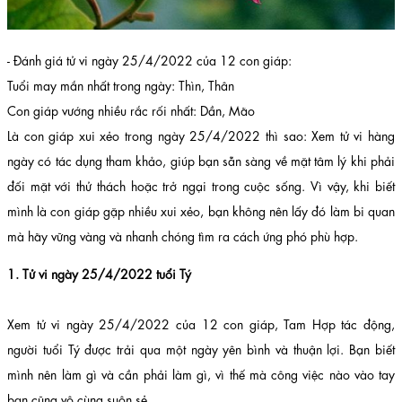
- Đánh giá tử vi ngày 25/4/2022 của 12 con giáp:
Tuổi may mắn nhất trong ngày: Thìn, Thân
Con giáp vướng nhiều rắc rối nhất: Dần, Mão
Là con giáp xui xẻo trong ngày 25/4/2022 thì sao: Xem tử vi hàng
ngày có tác dụng tham khảo, giúp bạn sẵn sàng về mặt tâm lý khi phải
đối mặt với thử thách hoặc trở ngại trong cuộc sống. Vì vậy, khi biết
mình là con giáp gặp nhiều xui xẻo, bạn không nên lấy đó làm bi quan
mà hãy vững vàng và nhanh chóng tìm ra cách ứng phó phù hợp.
1. Tử vi ngày 25/4/2022 tuổi Tý
Xem tử vi ngày 25/4/2022 của 12 con giáp, Tam Hợp tác động,
người tuổi Tý được trải qua một ngày yên bình và thuận lợi. Bạn biết
mình nên làm gì và cần phải làm gì, vì thế mà công việc nào vào tay
bạn cũng vô cùng suôn sẻ.