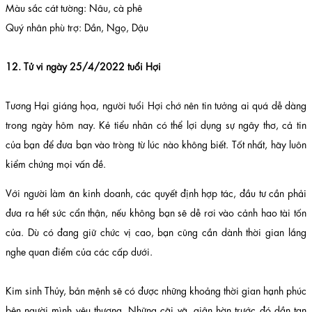
Màu sắc cát tường: Nâu, cà phê
Quý nhân phù trợ: Dần, Ngọ, Dậu
12. Tử vi ngày 25/4/2022 tuổi Hợi
Tương Hại giáng họa, người tuổi Hợi chớ nên tin tưởng ai quá dễ dàng
trong ngày hôm nay. Kẻ tiểu nhân có thể lợi dụng sự ngây thơ, cả tin
của bạn để đưa bạn vào tròng từ lúc nào không biết. Tốt nhất, hãy luôn
kiểm chứng mọi vấn đề.
Với người làm ăn kinh doanh, các quyết định hợp tác, đầu tư cần phải
đưa ra hết sức cẩn thận, nếu không bạn sẽ dễ rơi vào cảnh hao tài tốn
của. Dù có đang giữ chức vị cao, bạn cũng cần dành thời gian lắng
nghe quan điểm của các cấp dưới.
Kim sinh Thủy, bản mệnh sẽ có được những khoảng thời gian hạnh phúc
bên người mình yêu thương. Những cãi vã, giận hờn trước đó dần tan