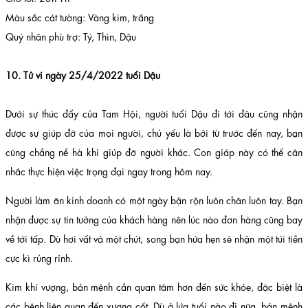
Màu sắc cát tường: Vàng kim, trắng
Quý nhân phù trợ: Tý, Thìn, Dậu
10. Tử vi ngày 25/4/2022 tuổi Dậu
Dưới sự thúc đẩy của Tam Hội, người tuổi Dậu đi tới đâu cũng nhận
được sự giúp đỡ của mọi người, chủ yếu là bởi từ trước đến nay, bạn
cũng chẳng nề hà khi giúp đỡ người khác. Con giáp này có thể cân
nhắc thực hiện việc trọng đại ngay trong hôm nay.
Người làm ăn kinh doanh có một ngày bận rộn luôn chân luôn tay. Bạn
nhận được sự tin tưởng của khách hàng nên lúc nào đơn hàng cũng bay
về tới tấp. Dù hơi vất vả một chút, song bạn hứa hẹn sẽ nhận một túi tiền
cực kì rủng rỉnh.
Kim khí vượng, bản mệnh cần quan tâm hơn đến sức khỏe, đặc biệt là
các bệnh liên quan đến xương cốt. Dù ở lứa tuổi nào đi nữa, bản mệnh