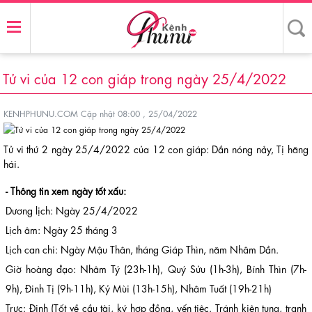
Tử vi của 12 con giáp trong ngày 25/4/2022
KENHPHUNU.COM
Cập nhật 08:00 , 25/04/2022
Tử vi thứ 2 ngày 25/4/2022 của 12 con giáp: Dần nóng nảy, Tị hăng
hái.
- Thông tin xem ngày tốt xấu:
Dương lịch: Ngày 25/4/2022
Lịch âm: Ngày 25 tháng 3
Lịch can chi: Ngày Mậu Thân, tháng Giáp Thìn, năm Nhâm Dần.
Giờ hoàng đạo: Nhâm Tý (23h-1h), Quý Sửu (1h-3h), Bính Thìn (7h-
9h), Đinh Tị (9h-11h), Kỷ Mùi (13h-15h), Nhâm Tuất (19h-21h)
Trực: Định (Tốt về cầu tài, ký hợp đồng, yến tiệc. Tránh kiện tụng, tranh