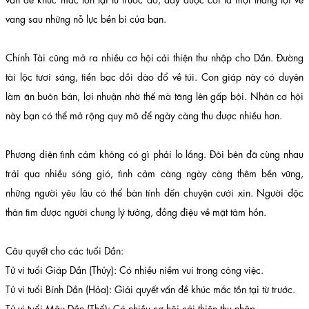
vang sau những nỗ lực bền bỉ của bạn.
Chính Tài cũng mở ra nhiều cơ hội cải thiện thu nhập cho Dần. Đường
tài lộc tươi sáng, tiền bạc dồi dào đổ về túi. Con giáp này có duyên
làm ăn buôn bán, lợi nhuận nhờ thế mà tăng lên gấp bội. Nhân cơ hội
này bạn có thể mở rộng quy mô để ngày càng thu được nhiều hơn.
Phương diện tình cảm không có gì phải lo lắng. Đôi bên đã cùng nhau
trải qua nhiều sóng gió, tình cảm càng ngày càng thêm bền vững,
những người yêu lâu có thể bàn tính đến chuyện cưới xin. Người độc
thân tìm được người chung lý tưởng, đồng điệu về mặt tâm hồn.
Câu quyết cho các tuổi Dần:
Tử vi tuổi Giáp Dần (Thủy): Có nhiều niềm vui trong công việc.
Tử vi tuổi Bính Dần (Hỏa): Giải quyết vấn đề khúc mắc tồn tại từ trước.
Tử vi tuổi Mậu Dần (Thổ): Có nhiều cơ hội cải thiện thu nhập.