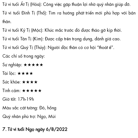
Tử vi tuổi Ất Tị (Hỏa): Công việc gặp thuận lợi nhờ quý nhân giúp đỡ.
Tử vi tuổi Đinh Tị (Thổ): Tìm ra hướng phát triển mới phù hợp với bản
thân.
Tử vi tuổi Kỷ Tị (Mộc): Khúc mắc trước đó được tháo gỡ kịp thời.
Tử vi tuổi Tân Tị (Kim): Được cấp trên trọng dụng, đánh giá cao.
Tử vi tuổi Quý Tị (Thủy): Người độc thân có cơ hội “thoát ế”.
Các chỉ số trong ngày:
Sự nghiệp: ★★★★★
Tài lộc: ★★★★
Sức khỏe: ★★★★
Tình cảm: ★★★★★
Giờ tốt: 17h-19h
Màu sắc cát tường: Đỏ, hồng
Quý nhân phù trợ: Ngọ, Mùi
7. Tử vi tuổi Ngọ ngày 6/8/2022