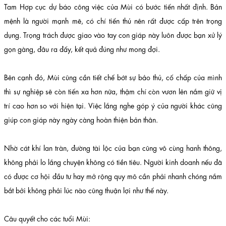
Tam Hợp cục dự báo công việc của Mùi có bước tiến nhất định. Bản
mệnh là người mạnh mẽ, có chí tiến thủ nên rất được cấp trên trọng
dụng. Trọng trách được giao vào tay con giáp này luôn được bạn xử lý
gọn gàng, đâu ra đấy, kết quả đúng như mong đợi.
Bên cạnh đó, Mùi cũng cần tiết chế bớt sự bảo thủ, cố chấp của mình
thì sự nghiệp sẽ còn tiến xa hơn nữa, thậm chí còn vươn lên nắm giữ vị
trí cao hơn so với hiện tại. Việc lắng nghe góp ý của người khác cũng
giúp con giáp này ngày càng hoàn thiện bản thân.
Nhờ cát khí lan tràn, đường tài lộc của bạn cũng vô cùng hanh thông,
không phải lo lắng chuyện không có tiền tiêu. Người kinh doanh nếu đã
có được cơ hội đầu tư hay mở rộng quy mô cần phải nhanh chóng nắm
bắt bởi không phải lúc nào cũng thuận lợi như thế này.
Câu quyết cho các tuổi Mùi: