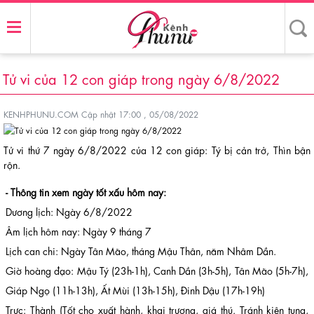
Tử vi của 12 con giáp trong ngày 6/8/2022
KENHPHUNU.COM
Cập nhật 17:00 , 05/08/2022
Tử vi thứ 7 ngày 6/8/2022 của 12 con giáp: Tý bị cản trở, Thìn bận
rộn.
- Thông tin xem ngày tốt xấu hôm nay:
Dương lịch: Ngày 6/8/2022
Âm lịch hôm nay: Ngày 9 tháng 7
Lịch can chi: Ngày Tân Mão, tháng Mậu Thân, năm Nhâm Dần.
Giờ hoàng đạo: Mậu Tý (23h-1h), Canh Dần (3h-5h), Tân Mão (5h-7h),
Giáp Ngọ (11h-13h), Ất Mùi (13h-15h), Đinh Dậu (17h-19h)
Trực: Thành (Tốt cho xuất hành, khai trương, giá thú. Tránh kiện tụng,