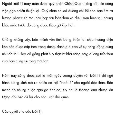
Người tuổi Tị may mắn được quý nhân Chính Quan nâng đỡ nên công
việc gặp nhiều thuận lợi. Quý nhân sẽ soi đường chỉ lối cho bạn tìm ra
hướng phát triển mới phù hợp với bản thân và điều kiện hiện tại, những
khúc mắc trước đó cũng được tháo gỡ kịp thời.
Chẳng những vậy, bản mệnh vốn tính lương thiện lại chịu thương chịu
khó nên được cấp trên trọng dụng, đánh giá cao về sự năng động cũng
như đa tài. Hãy cố gắng phát huy thật tốt khả năng này, đường tiến thân
của bạn cũng sẽ rộng mở hơn.
Hôm nay cũng được coi là một ngày vượng duyên với tuổi Tị khi ngũ
hành tương sinh mở ra nhiều cơ hội “thoát ế” cho người độc thân. Bản
mệnh có những cuộc gặp gỡ tình cờ, tuy chỉ là thoáng qua nhưng ấn
tượng đôi bên để lại cho nhau rất khó quên.
Câu quyết cho các tuổi Tị: