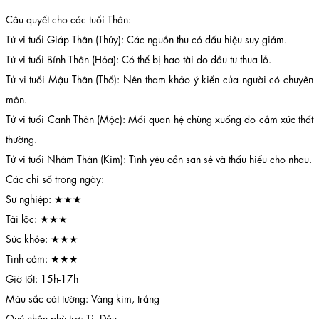
Câu quyết cho các tuổi Thân:
Tử vi tuổi Giáp Thân (Thủy): Các nguồn thu có dấu hiệu suy giảm.
Tử vi tuổi Bính Thân (Hỏa): Có thể bị hao tài do đầu tư thua lỗ.
Tử vi tuổi Mậu Thân (Thổ): Nên tham khảo ý kiến của người có chuyên
môn.
Tử vi tuổi Canh Thân (Mộc): Mối quan hệ chùng xuống do cảm xúc thất
thường.
Tử vi tuổi Nhâm Thân (Kim): Tình yêu cần san sẻ và thấu hiểu cho nhau.
Các chỉ số trong ngày:
Sự nghiệp: ★★★
Tài lộc: ★★★
Sức khỏe: ★★★
Tình cảm: ★★★
Giờ tốt: 15h-17h
Màu sắc cát tường: Vàng kim, trắng
Quý nhân phù trợ: Tị, Dậu