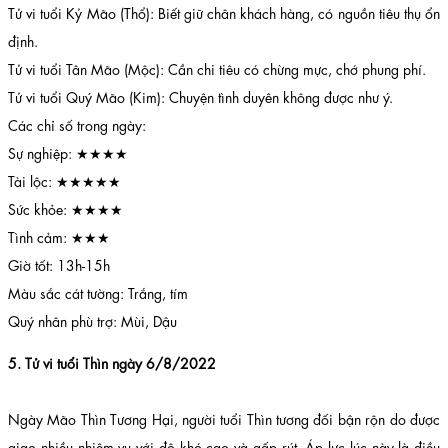
Tử vi tuổi Kỷ Mão (Thổ): Biết giữ chân khách hàng, có nguồn tiêu thụ ổn
định.
Tử vi tuổi Tân Mão (Mộc): Cần chi tiêu có chừng mực, chớ phung phí.
Tử vi tuổi Quý Mão (Kim): Chuyện tình duyên không được như ý.
Các chỉ số trong ngày:
Sự nghiệp: ★★★★
Tài lộc: ★★★★★
Sức khỏe: ★★★★
Tình cảm: ★★★
Giờ tốt: 13h-15h
Màu sắc cát tường: Trắng, tím
Quý nhân phù trợ: Mùi, Dậu
5. Tử vi tuổi Thìn ngày 6/8/2022
Ngày Mão Thìn Tương Hại, người tuổi Thìn tương đối bận rộn do được
giao nhiều nhiệm vụ với độ khó cao và gấp rút. Áp lực lúc này là điều