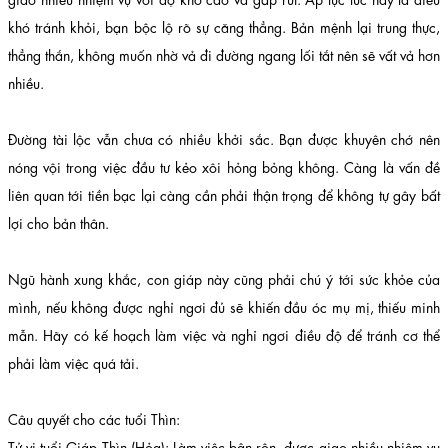
khó tránh khỏi, bạn bộc lộ rõ sự căng thẳng. Bản mệnh lại trung thực,
thẳng thắn, không muốn nhờ vả đi đường ngang lối tắt nên sẽ vất vả hơn
nhiều.
Đường tài lộc vẫn chưa có nhiều khởi sắc. Bạn được khuyên chớ nên
nóng vội trong việc đầu tư kẻo xôi hỏng bỏng không. Càng là vấn đề
liên quan tới tiền bạc lại càng cần phải thận trọng để không tự gây bất
lợi cho bản thân.
Ngũ hành xung khắc, con giáp này cũng phải chú ý tới sức khỏe của
mình, nếu không được nghỉ ngơi đủ sẽ khiến đầu óc mụ mị, thiếu minh
mẫn. Hãy có kế hoạch làm việc và nghỉ ngơi điều độ để tránh cơ thể
phải làm việc quá tải.
Câu quyết cho các tuổi Thìn:
Tử vi tuổi Giáp Thìn (Hỏa): Làm việc bận rộn, được giao nhiều nhiệm vụ