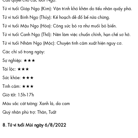
Tử vi tuổi Giáp Ngọ (Kim): Vận trình khó khăn do tiểu nhân quấy phá.
Tử vi tuổi Bính Ngọ (Thủy): Kế hoạch dễ đổ bể nửa chừng.
Tử vi tuổi Mậu Ngọ (Hỏa): Công sức bỏ ra như muối bỏ biển.
Tử vi tuổi Canh Ngọ (Thổ): Nên làm việc chuẩn chỉnh, hạn chế sơ hở.
Tử vi tuổi Nhâm Ngọ (Mộc): Chuyện tình cảm xuất hiện nguy cơ.
Các chỉ số trong ngày:
Sự nghiệp: ★★★
Tài lộc: ★★★
Sức khỏe: ★★★
Tình cảm: ★★★
Giờ tốt: 15h-17h
Màu sắc cát tường: Xanh lá, da cam
Quý nhân phù trợ: Thân, Tuất
8. Tử vi tuổi Mùi ngày 6/8/2022