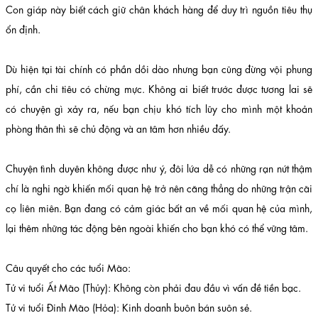
Con giáp này biết cách giữ chân khách hàng để duy trì nguồn tiêu thụ
ổn định.
Dù hiện tại tài chính có phần dồi dào nhưng bạn cũng đừng vội phung
phí, cần chi tiêu có chừng mực. Không ai biết trước được tương lai sẽ
có chuyện gì xảy ra, nếu bạn chịu khó tích lũy cho mình một khoản
phòng thân thì sẽ chủ động và an tâm hơn nhiều đấy.
Chuyện tình duyên không được như ý, đôi lứa dễ có những rạn nứt thậm
chí là nghi ngờ khiến mối quan hệ trở nên căng thẳng do những trận cãi
cọ liên miên. Bạn đang có cảm giác bất an về mối quan hệ của mình,
lại thêm những tác động bên ngoài khiến cho bạn khó có thể vững tâm.
Câu quyết cho các tuổi Mão:
Tử vi tuổi Ất Mão (Thủy): Không còn phải đau đầu vì vấn đề tiền bạc.
Tử vi tuổi Đinh Mão (Hỏa): Kinh doanh buôn bán suôn sẻ.