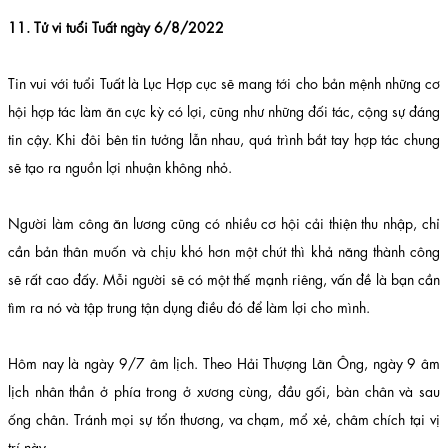
11. Tử vi tuổi Tuất ngày 6/8/2022
Tin vui với tuổi Tuất là Lục Hợp cục sẽ mang tới cho bản mệnh những cơ
hội hợp tác làm ăn cực kỳ có lợi, cũng như những đối tác, cộng sự đáng
tin cậy. Khi đôi bên tin tưởng lẫn nhau, quá trình bắt tay hợp tác chung
sẽ tạo ra nguồn lợi nhuận không nhỏ.
Người làm công ăn lương cũng có nhiều cơ hội cải thiện thu nhập, chỉ
cần bản thân muốn và chịu khó hơn một chút thì khả năng thành công
sẽ rất cao đấy. Mỗi người sẽ có một thế mạnh riêng, vấn đề là bạn cần
tìm ra nó và tập trung tận dụng điều đó để làm lợi cho mình.
Hôm nay là ngày 9/7 âm lịch. Theo Hải Thượng Lãn Ông, ngày 9 âm
lịch nhân thần ở phía trong ở xương cùng, đầu gối, bàn chân và sau
ống chân. Tránh mọi sự tổn thương, va chạm, mổ xẻ, châm chích tại vị
trí này.