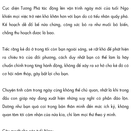
Cục diện Tương Phá tác động lên vận trình ngày mới của tuổi Ngọ
khiến mọi việc trở nên khó khăn hơn với bạn do có tiểu nhân quấy phá.
Kế hoạch dễ đổ bể nửa chừng, công sức bỏ ra như muối bỏ biển,
chẳng thu hoạch được là bao.
Tiếc rằng kẻ đó ở trong tối còn bạn ngoài sáng, sẽ rất khó để phát hiện
ra chiêu trò của đối phương, cách duy nhất bạn có thể làm là hãy
chuẩn chỉnh trong từng hành động, không để xảy ra sơ hở cho kẻ đó có
cơ hội nắm thóp, gây bất lợi cho bạn.
Chuyện tình cảm trong ngày cũng không thể chủ quan, nhất là khi trong
đầu con giáp này đang xuất hiện những suy nghĩ có phần đảo lộn.
Dường như bạn quá coi trọng bản thân mình đến mức ích kỷ, không
quan tâm tới cảm nhận của nửa kia, chỉ làm mọi thứ theo ý mình.
Câu quyết cho các tuổi Ngọ: