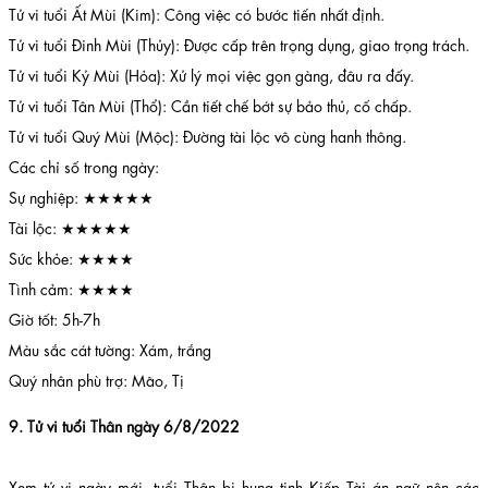
Tử vi tuổi Ất Mùi (Kim): Công việc có bước tiến nhất định.
Tử vi tuổi Đinh Mùi (Thủy): Được cấp trên trọng dụng, giao trọng trách.
Tử vi tuổi Kỷ Mùi (Hỏa): Xử lý mọi việc gọn gàng, đâu ra đấy.
Tử vi tuổi Tân Mùi (Thổ): Cần tiết chế bớt sự bảo thủ, cố chấp.
Tử vi tuổi Quý Mùi (Mộc): Đường tài lộc vô cùng hanh thông.
Các chỉ số trong ngày:
Sự nghiệp: ★★★★★
Tài lộc: ★★★★★
Sức khỏe: ★★★★
Tình cảm: ★★★★
Giờ tốt: 5h-7h
Màu sắc cát tường: Xám, trắng
Quý nhân phù trợ: Mão, Tị
9. Tử vi tuổi Thân ngày 6/8/2022
Xem tử vi ngày mới, tuổi Thân bị hung tinh Kiếp Tài án ngữ nên các