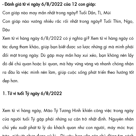
- Đánh giá tử vi ngày 6/8/2022 của 12 con giáp:
Con giáp nào may mắn nhất trong ngày? Tuổi Dần, Tị, Mùi
Con giáp nào vướng nhiều rắc rối nhất trong ngày? Tuổi Thìn, Ngọ,
Dậu
Xem tử vi hàng ngày 6/8/2022 có ý nghĩa gì? Xem tử vi hàng ngày có
tác dụng tham khảo, giúp bạn biết được sơ lược những gì mà mình phải
đối mặt trong ngày. Dù gặp may mắn hay xui xẻo, bạn không nên lấy
đó để chủ quan hoặc bi quan, mà hãy vững vàng và nhanh chóng nhận
ra đâu là việc mình nên làm, giúp cuộc sống phát triển theo hướng tốt
đẹp hơn.
1. Tử vi tuổi Tý ngày 6/8/2022
Xem tử vi hàng ngày, Mão Tý Tương Hình khiến công việc trong ngày
của người tuổi Tý gặp phải những sự cản trở nhất định. Nguyên nhân
chủ yếu xuất phát từ lý do khách quan như con người, máy móc trục
trặc, giấy tờ chưa được xử lý... Dù vậy, bạn vẫn nên chủ động tìm cách