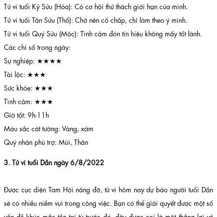
Tử vi tuổi Kỷ Sửu (Hỏa): Có cơ hội thử thách giới hạn của mình.
Tử vi tuổi Tân Sửu (Thổ): Chớ nên cố chấp, chỉ làm theo ý mình.
Tử vi tuổi Quý Sửu (Mộc): Tình cảm đón tín hiệu không mấy tốt lành.
Các chỉ số trong ngày:
Sự nghiệp: ★★★★
Tài lộc: ★★★
Sức khỏe: ★★★
Tình cảm: ★★★
Giờ tốt: 9h-11h
Màu sắc cát tường: Vàng, xám
Quý nhân phù trợ: Mùi, Thân
3. Tử vi tuổi Dần ngày 6/8/2022
Được cục diện Tam Hội nâng đỡ, tử vi hôm nay dự báo người tuổi Dần
sẽ có nhiều niềm vui trong công việc. Bạn có thể giải quyết được một số
vấn đề khúc mắc tồn tại từ trước đó, đây được coi là một thắng lợi vẻ