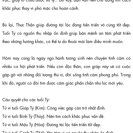
khắc phục thay vì phó mặc cho hoàn cảnh.
Bù lại, Thực Thần giúp đường tài lộc đang tiến triển vô cùng tốt đẹp.
Tuổi Tý có nguồn thu nhập ổn định giúp bản mệnh an tâm phát triển
theo những hướng khác, có thể tự do thoải mái làm điều mình muốn.
Hôm nay cũng là ngày ngũ hành tương sinh nên chuyện tình cảm có
nhiều cơ hội phát triển. Nếu còn độc thân, con giáp này sẽ có cuộc
gặp gỡ với những đối tượng thú vị, đời sống tình cảm phong phú. Trong
khi đó, người có đôi tìm được cảm giác phấn chấn như lúc mới yêu.
Câu quyết cho các tuổi Tý:
Tử vi tuổi Giáp Tý (Kim): Công việc gặp cản trở nhất định.
Tử vi tuổi Bính Tý (Thủy): Nên tìm cách khắc phục vấn đề.
Tử vi tuổi Mậu Tý (Hỏa): Đường tài lộc tiến triển tốt đẹp.
Tử vi tuổi Canh Tý (Thổ): Yên tâm vì có nguồn thu nhập ổn định.