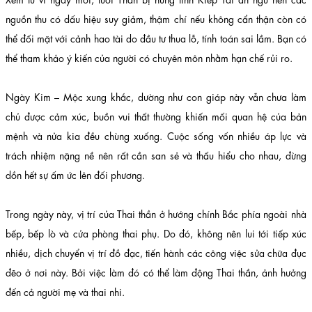
nguồn thu có dấu hiệu suy giảm, thậm chí nếu không cẩn thận còn có
thể đối mặt với cảnh hao tài do đầu tư thua lỗ, tính toán sai lầm. Bạn có
thể tham khảo ý kiến của người có chuyên môn nhằm hạn chế rủi ro.
Ngày Kim – Mộc xung khắc, dường như con giáp này vẫn chưa làm
chủ được cảm xúc, buồn vui thất thường khiến mối quan hệ của bản
mệnh và nửa kia đều chùng xuống. Cuộc sống vốn nhiều áp lực và
trách nhiệm nặng nề nên rất cần san sẻ và thấu hiểu cho nhau, đừng
dồn hết sự ấm ức lên đối phương.
Trong ngày này, vị trí của Thai thần ở hướng chính Bắc phía ngoài nhà
bếp, bếp lò và cửa phòng thai phụ. Do đó, không nên lui tới tiếp xúc
nhiều, dịch chuyển vị trí đồ đạc, tiến hành các công việc sửa chữa đục
đẽo ở nơi này. Bởi việc làm đó có thể làm động Thai thần, ảnh hưởng
đến cả người mẹ và thai nhi.