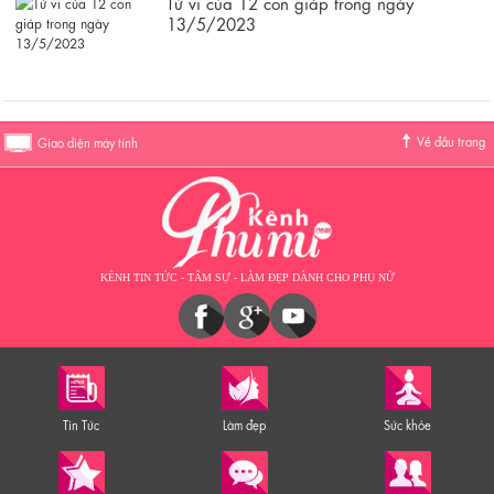
Tử vi của 12 con giáp trong ngày
13/5/2023
Về đầu trang
Giao diện máy tính
KÊNH TIN TỨC - TÂM SỰ - LÀM ĐẸP DÀNH CHO PHỤ NỮ
Tin Tức
Làm đẹp
Sức khỏe