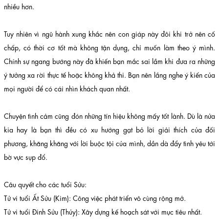
nhiều hơn.
Tuy nhiên vì ngũ hành xung khắc nên con giáp này đôi khi trở nên cố
chấp, có thời cơ tốt mà không tận dụng, chỉ muốn làm theo ý mình.
Chính sự ngang bướng này đã khiến bạn mắc sai lầm khi đưa ra những
ý tưởng xa rời thực tế hoặc không khả thi. Bạn nên lắng nghe ý kiến của
mọi người để có cái nhìn khách quan nhất.
Chuyện tình cảm cũng đón những tín hiệu không mấy tốt lành. Dù là nửa
kia hay là bạn thì đều có xu hướng gạt bỏ lời giải thích của đối
phương, khăng khăng với lời buộc tội của mình, dần dà đẩy tình yêu tới
bờ vực sụp đổ.
Câu quyết cho các tuổi Sửu:
Tử vi tuổi Ất Sửu (Kim): Công việc phát triển vô cùng rộng mở.
Tử vi tuổi Đinh Sửu (Thủy): Xây dựng kế hoạch sát với mục tiêu nhất.