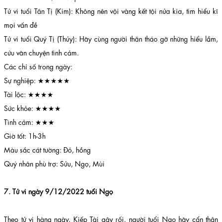
Tử vi tuổi Tân Tị (Kim): Không nên vội vàng kết tội nửa kia, tìm hiểu kĩ
mọi vấn đề
Tử vi tuổi Quý Tị (Thủy): Hãy cùng người thân tháo gỡ những hiểu lầm,
cứu vãn chuyện tình cảm.
Các chỉ số trong ngày:
Sự nghiệp: ★★★★★
Tài lộc: ★★★★
Sức khỏe: ★★★★
Tình cảm: ★★★
Giờ tốt: 1h-3h
Màu sắc cát tường: Đỏ, hồng
Quý nhân phù trợ: Sửu, Ngọ, Mùi
7. Tử vi ngày 9/12/2022 tuổi Ngọ
Theo tử vi hàng ngày, Kiếp Tài gây rối, người tuổi Ngọ hãy cẩn thận