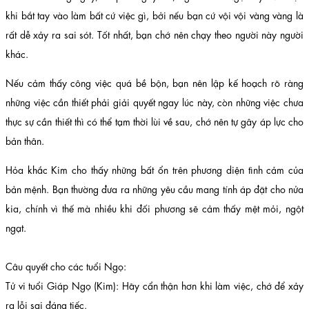
khi bắt tay vào làm bất cứ việc gì, bởi nếu bạn cứ vội vội vàng vàng là
rất dễ xảy ra sai sót. Tốt nhất, bạn chớ nên chạy theo người này người
khác.
Nếu cảm thấy công việc quá bề bộn, bạn nên lập kế hoạch rõ ràng
những việc cần thiết phải giải quyết ngay lúc này, còn những việc chưa
thực sự cần thiết thì có thể tạm thời lùi về sau, chớ nên tự gây áp lực cho
bản thân.
Hỏa khắc Kim cho thấy những bất ổn trên phương diện tình cảm của
bản mệnh. Bạn thường đưa ra những yêu cầu mang tính áp đặt cho nửa
kia, chính vì thế mà nhiều khi đối phương sẽ cảm thấy mệt mỏi, ngột
ngạt.
Câu quyết cho các tuổi Ngọ:
Tử vi tuổi Giáp Ngọ (Kim): Hãy cẩn thận hơn khi làm việc, chớ để xảy
ra lỗi sai đáng tiếc.