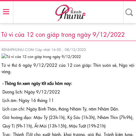
Tử vi của 12 con giáp trong ngày 9/12/2022
KENHPHUNU.COM
Cập nhật 16:00 , 08/12/2022
Tử vi thứ 6 ngày 9/12/2022 của 12 con giáp: Thìn suôn sẻ, Ngọ vội
vàng.
- Thông tin xem ngày tốt xấu hôm nay:
Dương lịch: Ngày 9/12/2022
Lịch âm: Ngày 16 tháng 11
Lịch can chi: Ngày Bính Thân, tháng Nhâm Tý, năm Nhâm Dần.
Giờ hoàng đạo: Mậu Tý (23h-1h), Kỷ Sửu (1h-3h), Nhâm Thìn (7h-9h),
Quý Tị (9h-11h), Ất Mùi (13h-15h), Mậu Tuất (19h-21h)
Trực: Thành (Tốt cho xuất hành, khai trương, giá thú. Tránh kiện tụng,