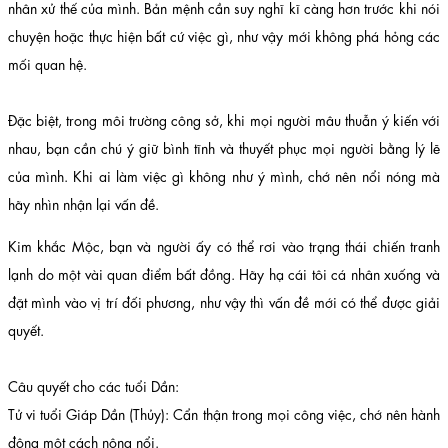
nhân xử thế của mình. Bản mệnh cần suy nghĩ kĩ càng hơn trước khi nói
chuyện hoặc thực hiện bất cứ việc gì, như vậy mới không phá hỏng các
mối quan hệ.
Đặc biệt, trong môi trường công sở, khi mọi người mâu thuẫn ý kiến với
nhau, bạn cần chú ý giữ bình tĩnh và thuyết phục mọi người bằng lý lẽ
của mình. Khi ai làm việc gì không như ý mình, chớ nên nổi nóng mà
hãy nhìn nhận lại vấn đề.
Kim khắc Mộc, bạn và người ấy có thể rơi vào trạng thái chiến tranh
lạnh do một vài quan điểm bất đồng. Hãy hạ cái tôi cá nhân xuống và
đặt mình vào vị trí đối phương, như vậy thì vấn đề mới có thể được giải
quyết.
Câu quyết cho các tuổi Dần:
Tử vi tuổi Giáp Dần (Thủy): Cẩn thận trong mọi công việc, chớ nên hành
động một cách nông nổi.