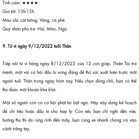
Tình cảm: ★★★★
Giờ tốt: 13h-15h
Màu sắc cát tường: Vàng, cà phê
Quý nhân phù trợ: Hợi, Mão, Ngọ
9. Tử vi ngày 9/12/2022 tuổi Thân
Tiếp nối tử vi hàng ngày 8/12/2022 của 12 con giáp, Thiên Tài trợ
mệnh, một vài cơ hội đầu tư xứng đáng để thử sức xuất hiện trước mắt
người tuổi Thân trong ngày hôm nay. Nếu chọn đúng chỗ, bạn có thể
thu được một khoản kha khá.
Một số người còn có cơ hội phát tài bất ngờ. Hãy xây dựng kế hoạch
để chi tiêu hoặc đầu tư cho hợp lý. Còn nếu bạn chỉ nghĩ đến việc
hưởng thụ thì dù rủng rỉnh đến mấy, bạn cũng sẽ nhanh chóng rơi vào
cảnh trắng tay.