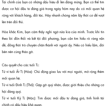
Tài chính của bạn có những dấu hiệu đi lên đáng mừng. Bạn có thể tìm
được cơ hội đầu tư đáng giá trong ngày hôm nay do có mối quan hệ
rộng với khách hàng, đối tác. Hãy nhanh chóng nắm lấy thời cơ để vượt
lên trên đối thủ.
Hỏa khắc Kim, bạn cảm thấy nghi ngờ nửa kia của mình. Trước khi tin
theo lời đồn thổi và kết tội đối phương, bạn cần tìm hiểu rõ ràng vấn
đề, đồng thời trò chuyện chân thành với người ấy. Nếu có hiểu lầm, đôi
bên nên cùng tháo gỡ.
Câu quyết cho các tuổi Tị:
Tử vi tuổi Ất Tị (Hỏa): Chủ động giao lưu với mọi người, mở rộng thêm
mối quan hệ.
Tử vi tuổi Đinh Tị (Thổ): Gặp gỡ quý nhân, được giới thiệu cho những cơ
hội đáng quý.
Tử vi tuổi Kỷ Tị (Mộc): Tìm được mối đầu tư đáng giá, tình hình tài
chính có dấu hiệu khả quan.