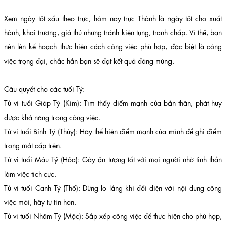
Xem ngày tốt xấu theo trực, hôm nay trực Thành là ngày tốt cho xuất
hành, khai trương, giá thú nhưng tránh kiện tụng, tranh chấp. Vì thế, bạn
nên lên kế hoạch thực hiện cách công việc phù hợp, đặc biệt là công
việc trọng đại, chắc hẳn bạn sẽ đạt kết quả đáng mừng.
Câu quyết cho các tuổi Tý:
Tử vi tuổi Giáp Tý (Kim): Tìm thấy điểm mạnh của bản thân, phát huy
được khả năng trong công việc.
Tử vi tuổi Bính Tý (Thủy): Hãy thể hiện điểm mạnh của mình để ghi điểm
trong mắt cấp trên.
Tử vi tuổi Mậu Tý (Hỏa): Gây ấn tượng tốt với mọi người nhờ tinh thần
làm việc tích cực.
Tử vi tuổi Canh Tý (Thổ): Đừng lo lắng khi đối diện với nội dung công
việc mới, hãy tự tin hơn.
Tử vi tuổi Nhâm Tý (Mộc): Sắp xếp công việc để thực hiện cho phù hợp,