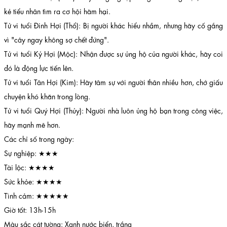
kẻ tiểu nhân tìm ra cơ hội hãm hại.
Tử vi tuổi Đinh Hợi (Thổ): Bị người khác hiểu nhầm, nhưng hãy cố gắng
vì "cây ngay không sợ chết đứng".
Tử vi tuổi Kỷ Hợi (Mộc): Nhận được sự ủng hộ của người khác, hãy coi
đó là động lực tiến lên.
Tử vi tuổi Tân Hợi (Kim): Hãy tâm sự với người thân nhiều hơn, chớ giấu
chuyện khó khăn trong lòng.
Tử vi tuổi Quý Hợi (Thủy): Người nhà luôn ủng hộ bạn trong công việc,
hãy mạnh mẽ hơn.
Các chỉ số trong ngày:
Sự nghiệp: ★★★
Tài lộc: ★★★★
Sức khỏe: ★★★★
Tình cảm: ★★★★★
Giờ tốt: 13h-15h
Màu sắc cát tường: Xanh nước biển, trắng