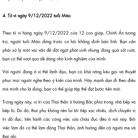
4. Tử vi ngày 9/12/2022 tuổi Mão
Theo tử vi hàng ngày 9/12/2022 của 12 con giáp, Chính Ấn tương
trợ, người tuổi Mão đứng trước cơ hội khẳng định bản lĩnh. Bạn cần
phải xử lý một vài vấn đề đột ngột phát sinh nhưng đừng quá sốt ruột,
bạn có thể vượt qua dễ dàng nhờ kinh nghiệm của mình.
Với người đang ở vị thế lãnh đạo, bạn có khả năng kêu gọi và thuyết
phục mọi người nghe theo ý kiến của mình. Hãy mạnh dạn đi theo điều
mà mình cho là đúng, bạn có thể giúp tập thể đạt bước tiến mới.
Trong ngày này, vị trí của Thai thần ở hướng Bắc phía trong nhà bếp và
bếp lò. Do đó, thai phụ không nên lui tới tiếp xúc nhiều, dịch chuyển vị
trí đồ đạc, tiến hành các công việc sửa chữa đục đẽo ở nơi này. Bởi
việc làm đó có thể làm động Thai thần, ảnh hưởng đến cả người mẹ và
thai nhi.