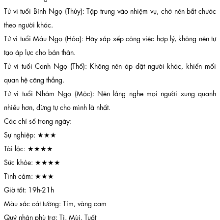
Tử vi tuổi Bính Ngọ (Thủy): Tập trung vào nhiệm vụ, chớ nên bắt chước
theo người khác.
Tử vi tuổi Mậu Ngọ (Hỏa): Hãy sắp xếp công việc hợp lý, không nên tự
tạo áp lực cho bản thân.
Tử vi tuổi Canh Ngọ (Thổ): Không nên áp đặt người khác, khiến mối
quan hệ căng thẳng.
Tử vi tuổi Nhâm Ngọ (Mộc): Nên lắng nghe mọi người xung quanh
nhiều hơn, đừng tự cho mình là nhất.
Các chỉ số trong ngày:
Sự nghiệp: ★★★
Tài lộc: ★★★★
Sức khỏe: ★★★★
Tình cảm: ★★★
Giờ tốt: 19h-21h
Màu sắc cát tường: Tím, vàng cam
Quý nhân phù trợ: Tị, Mùi, Tuất