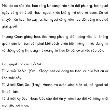
Nếu đã có nửa kia, bạn càng lúc càng thấu hiểu đối phương, hai người
ngày càng ăn ý với nhau, người khác không thể chia rẽ được. Dù có
chuyện lớn hay nhỏ xảy ra, hai người cũng luôn trao đổi cùng nhau để
giải quyết.
Thương Quan giáng họa, tiếc rằng phương diện công việc lại không
quá thuận lợi. Bạn cần phải biết cách phân biệt những tin tức đáng tin
và không đáng tin, đừng mù quáng tin theo lời bất cứ ai kẻo sập bẫy.
Câu quyết cho các tuổi Sửu:
Tử vi tuổi Ất Sửu (Kim): Không nên dễ dàng tin theo lời của bất cứ ai
kẻo mắc bẫy.
Tử vi tuổi Đinh Sửu (Thủy): Hưởng thụ cuộc sống hiện tại, bỏ ngoài tai
lời bàn tán.
Tử vi tuổi Kỷ Sửu (Hỏa): Các cặp đôi ăn ý, luôn trao đổi và thống nhất
mọi việc với nhau.