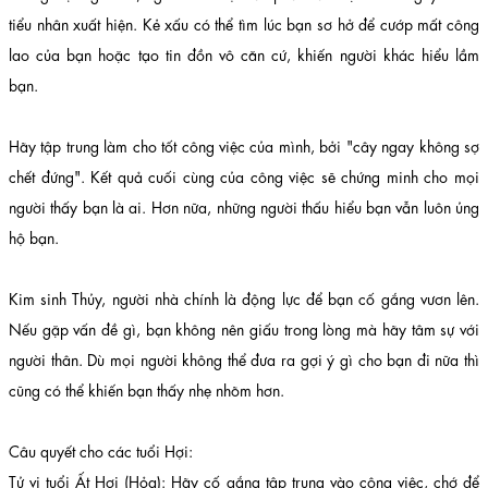
tiểu nhân xuất hiện. Kẻ xấu có thể tìm lúc bạn sơ hở để cướp mất công
lao của bạn hoặc tạo tin đồn vô căn cứ, khiến người khác hiểu lầm
bạn.
Hãy tập trung làm cho tốt công việc của mình, bởi "cây ngay không sợ
chết đứng". Kết quả cuối cùng của công việc sẽ chứng minh cho mọi
người thấy bạn là ai. Hơn nữa, những người thấu hiểu bạn vẫn luôn ủng
hộ bạn.
Kim sinh Thủy, người nhà chính là động lực để bạn cố gắng vươn lên.
Nếu gặp vấn đề gì, bạn không nên giấu trong lòng mà hãy tâm sự với
người thân. Dù mọi người không thể đưa ra gợi ý gì cho bạn đi nữa thì
cũng có thể khiến bạn thấy nhẹ nhõm hơn.
Câu quyết cho các tuổi Hợi:
Tử vi tuổi Ất Hợi (Hỏa): Hãy cố gắng tập trung vào công việc, chớ để