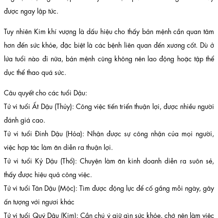
được ngay lập tức.
Tuy nhiên Kim khí vượng là dấu hiệu cho thấy bản mệnh cần quan tâm
hơn đến sức khỏe, đặc biệt là các bệnh liên quan đến xương cốt. Dù ở
lứa tuổi nào đi nữa, bản mệnh cũng không nên lao động hoặc tập thể
dục thể thao quá sức.
Câu quyết cho các tuổi Dậu:
Tử vi tuổi Ất Dậu (Thủy): Công việc tiến triển thuận lợi, được nhiều người
đánh giá cao.
Tử vi tuổi Đinh Dậu (Hỏa): Nhận được sự công nhận của mọi người,
việc hợp tác làm ăn diễn ra thuận lợi.
Tử vi tuổi Kỷ Dậu (Thổ): Chuyện làm ăn kinh doanh diễn ra suôn sẻ,
thấy được hiệu quả công việc.
Tử vi tuổi Tân Dậu (Mộc): Tìm được động lực để cố gắng mỗi ngày, gây
ấn tượng với ngươi khác
Tử vi tuổi Quý Dậu (Kim): Cần chú ý giữ gìn sức khỏe, chớ nên làm việc