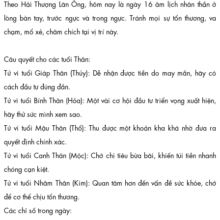
Theo Hải Thượng Lãn Ông, hôm nay là ngày 16 âm lịch nhân thần ở
lòng bàn tay, trước ngực và trong ngực. Tránh mọi sự tổn thương, va
chạm, mổ xẻ, châm chích tại vị trí này.
Câu quyết cho các tuổi Thân:
Tử vi tuổi Giáp Thân (Thủy): Dễ nhận được tiền do may mắn, hãy có
cách đầu tư đúng đắn.
Tử vi tuổi Bính Thân (Hỏa): Một vài cơ hội đầu tư triển vọng xuất hiện,
hãy thử sức mình xem sao.
Tử vi tuổi Mậu Thân (Thổ): Thu được một khoản kha khá nhờ đưa ra
quyết định chính xác.
Tử vi tuổi Canh Thân (Mộc): Chớ chi tiêu bừa bãi, khiến túi tiền nhanh
chóng cạn kiệt.
Tử vi tuổi Nhâm Thân (Kim): Quan tâm hơn đến vấn đề sức khỏe, chớ
để cơ thể chịu tổn thương.
Các chỉ số trong ngày: