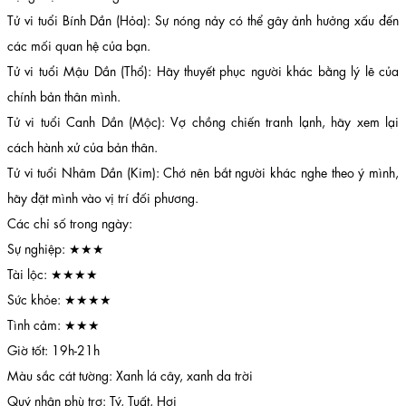
Tử vi tuổi Bính Dần (Hỏa): Sự nóng nảy có thể gây ảnh hưởng xấu đến
các mối quan hệ của bạn.
Tử vi tuổi Mậu Dần (Thổ): Hãy thuyết phục người khác bằng lý lẽ của
chính bản thân mình.
Tử vi tuổi Canh Dần (Mộc): Vợ chồng chiến tranh lạnh, hãy xem lại
cách hành xử của bản thân.
Tử vi tuổi Nhâm Dần (Kim): Chớ nên bắt người khác nghe theo ý mình,
hãy đặt mình vào vị trí đối phương.
Các chỉ số trong ngày:
Sự nghiệp: ★★★
Tài lộc: ★★★★
Sức khỏe: ★★★★
Tình cảm: ★★★
Giờ tốt: 19h-21h
Màu sắc cát tường: Xanh lá cây, xanh da trời
Quý nhân phù trợ: Tý, Tuất, Hợi