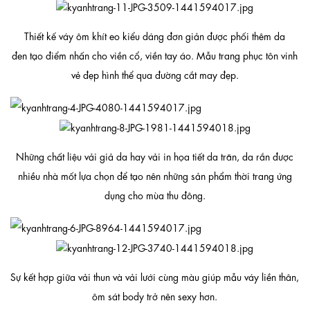
Thiết kế váy ôm khít eo kiểu dáng đơn giản được phối thêm da
đen tạo điểm nhấn cho viền cổ, viền tay áo. Mẫu trang phục tôn vinh
vẻ đẹp hình thể qua đường cắt may đẹp.
Những chất liệu vải giả da hay vải in họa tiết da trăn, da rắn được
nhiều nhà mốt lựa chọn để tạo nên những sản phẩm thời trang ứng
dụng cho mùa thu đông.
Sự kết hợp giữa vải thun và vải lưới cùng màu giúp mẫu váy liền thân,
ôm sát body trở nên sexy hơn.