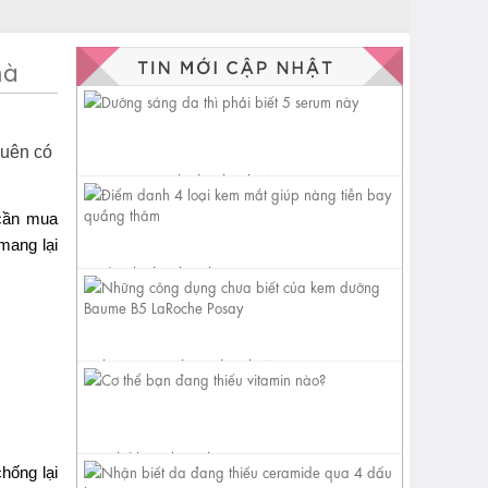
hà
quên có
Dưỡng sáng da thì phải biết 5
serum này
 cần mua
mang lại
Điểm danh 4 loại kem mắt
giúp nàng tiễn bay quầng
thâm
Những công dụng chưa biết
của kem dưỡng Baume B5
LaRoche...
Cơ thể bạn đang thiếu vitamin
hống lại
nào?