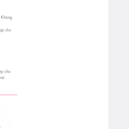
u Không
ợp cho
hai