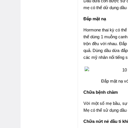
Dầu dừa còn được sử d
mẹ có thể dử dụng dầu d
Đắp mặt nạ
Hormone thai kỳ có thể 
thể dùng 1 muỗng canh 
trộn đều với nhau. Đắp
quả. Dùng dầu dừa đắp 
các mỹ nhân nổi tiếng 
Đắp mặt nạ vớ
Chữa bệnh chàm
Với một số mẹ bầu, sự 
Mẹ có thể sử dụng dầu d
Chữa nứt nẻ đầu ti kh