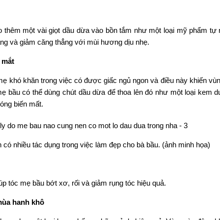
 thêm một vài giọt dầu dừa vào bồn tắm như một loại mỹ phẩm tự 
g và giảm căng thẳng với mùi hương dịu nhẹ.
 mắt
 khó khăn trong việc có được giấc ngủ ngon và điều này khiến vù
mẹ bầu có thể dùng chút dầu dừa để thoa lên đó như một loại kem 
hóng biến mất.
có nhiều tác dụng trong việc làm đẹp cho bà bầu. (ảnh minh họa)
úp tóc mẹ bầu bớt xơ, rối và giảm rụng tóc hiệu quả.
mùa hanh khô