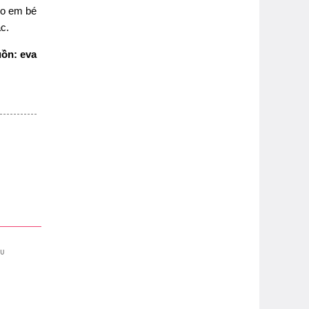
ho em bé
ác.
ồn: eva