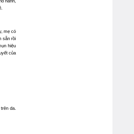
hô hanh,
ẻ.
y, mẹ có
 sẵn rồi
mụn hiệu
uyết của
trên da.