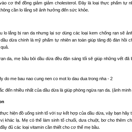
t vào cơ thể đồng giảm giảm cholesterol. Đây là loại thực phẩm tự n
hông cần lo lắng sẽ ảnh hưởng đến sức khỏe.
 lo lắng bị ran da nhưng lại sợ dùng các loại kem chống rạn sẽ ả
ì dầu dừa chính là mỹ phẩm tự nhiên an toàn giúp tăng độ đàn hồi c
 quả.
ạn da, mẹ bầu bôi dầu dừa đều đặn sáng tối sẽ giúp những vết đã b
 đến nhiều nhất của dầu dừa là giúp phòng ngừa rạn da. (ảnh minh
on
thực hiện đồ uống sinh tố với sự kết hợp của dầu dừa, vậy bạn hãy 
ị khác lạ. Mẹ có thể làm sinh tố chuối, dưa chuột, bơ cho thêm c
ầy đủ các loại vitamin cần thiết cho cơ thể mẹ bầu.