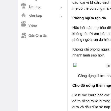
các loại vi khuẩn, viru
Ẩm Thực
mẹ có thể bổ sung mà k
Nhà Đẹp
Phòng ngừa rạn da
Video
Hầu hết các mẹ bầu đều
không tốt tới em bé, th
Góc Chia Sẻ
phòng ngừa rạn da hiệu
Không chỉ phòng ngừa r
nhanh lành sẹo hơn.
Công dụng được nhắc
Cho đồ uống thêm ng
Có lẽ mẹ chưa bao giờ 
để thưởng thức hương v
dừa và dầu dừa sẽ nạp đ