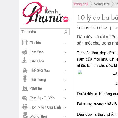
Trang chủ
Mang thai
T
10 lý do bà bầ
KENHPHUNU.COM |
10
Dầu dừa có rất nhiều 
Tin Tức
sẵn một chai trong nh
Làm Đẹp
Từ việc làm đẹp đến 
sắm của mọi nhà. Chị 
Sức Khỏe
nhiều lợi ích cho sức k
Thế Giới Sao
Thời Trang
D
Giới Trẻ
Dưới đây là 10 công dụn
Tâm Sự - Tư Vấn
Bổ sung trong chề độ 
Hôn Nhân Gia Đình
Dầu dừa là thực phẩm l
Mang Thai