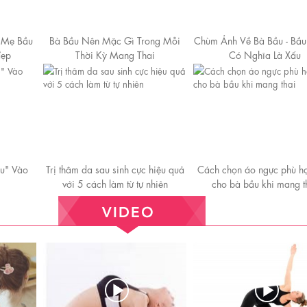
o Mẹ Bầu
Bà Bầu Nên Mặc Gì Trong Mỗi
Chùm Ảnh Về Bà Bầu - Bầ
đẹp
Thời Kỳ Mang Thai
Có Nghĩa Là Xấu
u" Vào
Trị thâm da sau sinh cực hiệu quả
Cách chọn áo ngực phù h
với 5 cách làm từ tự nhiên
cho bà bầu khi mang t