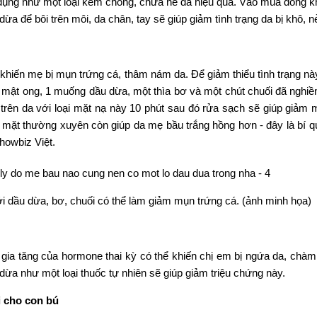
ụng như một loại kem chống, chữa nẻ da hiệu quả. Vào mùa đông k
ừa để bôi trên môi, da chân, tay sẽ giúp giảm tình trạng da bị khô, n
khiến mẹ bị mụn trứng cá, thâm nám da. Để giảm thiểu tình trạng nà
mật ong, 1 muống dầu dừa, một thìa bơ và một chút chuối đã nghiền
 trên da với loại mặt nạ này 10 phút sau đó rửa sạch sẽ giúp giảm 
mặt thường xuyên còn giúp da mẹ bầu trắng hồng hơn - đây là bí q
showbiz Việt.
i dầu dừa, bơ, chuối có thể làm giảm mụn trứng cá. (ảnh minh họa)
gia tăng của hormone thai kỳ có thể khiến chị em bị ngứa da, chàm 
ừa như một loại thuốc tự nhiên sẽ giúp giảm triệu chứng này.
i cho con bú