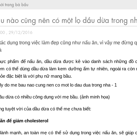
hời trang bà bầu
u nào cũng nên có một lọ dầu dừa trong n
:00 , 29/12/2016
tác dụng trong việc làm đẹp cũng như nấu ăn, vì vậy mẹ đừng 
à
thực phẩm để nấu ăn, dầu dừa được kê vào danh sách những đồ
em có thể dùng dầu dừa làm kem dưỡng ẩm tự nhiên, ngoài ra còn 
hỏe đặc biệt là với phụ nữ mang bầu.
ầu dừa có nhiều công dụng với mẹ bầu. (ảnh minh họa)
g tuyệt vời của dầu dừa có thể mẹ chưa biết:
ăn để giảm cholesterol
ành mạnh, an toàn mẹ có thể sử dụng trong việc nấu ăn, sẽ giúp c