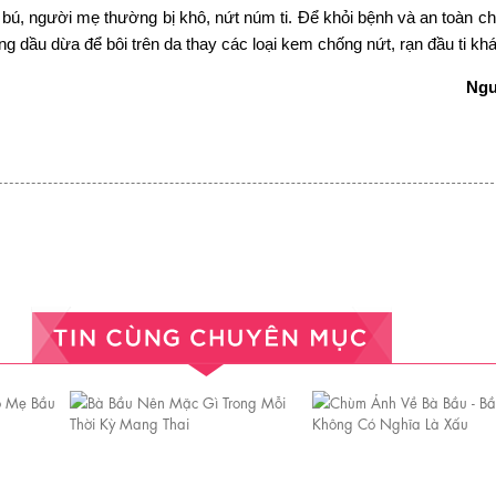
 bú, người mẹ thường bị khô, nứt núm ti. Để khỏi bệnh và an toàn c
ng dầu dừa để bôi trên da thay các loại kem chống nứt, rạn đầu ti kh
Ngu