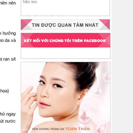
hiên nên
Nhận biết da đang thiếu
ceramide qua 4 dấu hiệu sau
nh hưởng
ho da và
ị rạn sẽ
 họa)
thử ngay
hút nước