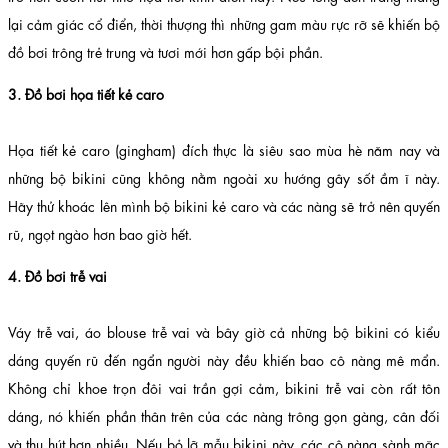
lại cảm giác cổ điển, thời thượng thì những gam màu rực rỡ sẽ khiến bộ
đồ bơi trông trẻ trung và tươi mới hơn gấp bội phần.
3. Đồ bơi họa tiết kẻ caro
Họa tiết kẻ caro (gingham) đích thực là siêu sao mùa hè năm nay và
những bộ bikini cũng không nằm ngoài xu hướng gây sốt ầm ĩ này.
Hãy thử khoác lên mình bộ bikini kẻ caro và các nàng sẽ trở nên quyến
rũ, ngọt ngào hơn bao giờ hết.
4. Đồ bơi trễ vai
Váy trễ vai, áo blouse trễ vai và bây giờ cả những bộ bikini có kiểu
dáng quyến rũ đến ngẩn người này đều khiến bao cô nàng mê mẩn.
Không chỉ khoe trọn đôi vai trần gợi cảm, bikini trễ vai còn rất tôn
dáng, nó khiến phần thân trên của các nàng trông gọn gàng, cân đối
và thu hút hơn nhiều. Nếu bỏ lỡ mẫu bikini này, các cô nàng sành mặc