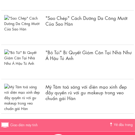
"Sao Chép" Cách Dưỡng Da Căng Mướt
Của Sao Hàn
"Bỏ Túi" Bí Quyết Giảm Cân Tại Nhà Như
Á Hậu Tú Anh
Mỹ Tâm toả sáng với diện mạo xinh đẹp
đầy quyến rũ với gu makeup trong veo
chuẩn gái Hàn
Về đầu trang
Giao diện máy tính