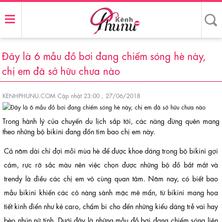
Đây là 6 mẫu đồ bơi đang chiếm sóng hè này,
chị em đã sở hữu chưa nào
KENHPHUNU.COM
Cập nhật 23:00 , 27/06/2018
Trong hành lý của chuyến du lịch sắp tới, các nàng đừng quên mang
theo những bộ bikini đang đốn tim bao chị em này.
Cả năm dài chỉ đợi mỗi mùa hè để được khoe dáng trong bộ bikini gợi
cảm, rực rỡ sắc màu nên việc chọn được những bộ đồ bắt mắt và
trendy là điều các chị em vô cùng quan tâm. Năm nay, có biết bao
mẫu bikini khiến các cô nàng sành mặc mê mẩn, từ bikini mang họa
tiết kinh điển như kẻ caro, chấm bi cho đến những kiểu dáng trễ vai hay
bèo nhún nữ tính. Dưới đây là những mẫu đồ bơi đang chiếm sóng liên