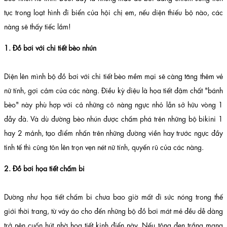
tục trong loạt hình đi biển của hội chị em, nếu diện thiếu bộ nào, các
nàng sẽ thấy tiếc lắm!
1. Đồ bơi với chi tiết bèo nhún
Diện lên mình bộ đồ bơi với chi tiết bèo mềm mại sẽ càng tăng thêm vẻ
nữ tính, gợi cảm của các nàng. Điều kỳ diệu là họa tiết đậm chất "bánh
bèo" này phù hợp với cả những cô nàng ngực nhỏ lẫn sở hữu vòng 1
đẫy đà. Và dù đường bèo nhún được chấm phá trên những bộ bikini 1
hay 2 mảnh, tạo điểm nhấn trên những đường viền hay trước ngực đầy
tinh tế thì cũng tôn lên trọn vẹn nét nữ tính, quyến rũ của các nàng.
2. Đồ bơi họa tiết chấm bi
Dường như họa tiết chấm bi chưa bao giờ mất đi sức nóng trong thế
giới thời trang, từ váy áo cho đến những bộ đồ bơi mát mẻ đều dễ dàng
trở nên cuốn hút nhờ họa tiết kinh điển này. Nếu tông đen trắng mang