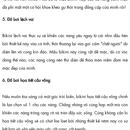
đã phí mất một cơ hội khoe khéo gu thời trang đẳng cấp của mình rồi!
5. Đồ bơi lệch vai
Bikini lệch vai thực sự sẽ khiến các nàng yêu ngay từ cái nhìn đầu tiên
bởi thiết kế này vừa cá tính, thời thượng lại vừa gợi cảm "chết người" dù
diện lên vô cùng kín đáo. Mẫu bikini này cũng rất dễ mặc, dù có vóc
dáng thế nào, các nàng cũng nên thử diện để thỏa mãn niềm đam mê
mặc đẹp của mình.
6. Đồ bơi họa tiết cầu vồng
Nếu muốn tỏa sáng cả một góc trời biển, bikini họa tiết cầu vồng chính
là lựa chọn số 1 cho các nàng. Chẳng những vô cùng hợp mốt mà còn
khiến các nàng trông rạng rỡ và tràn đầy sức sống. Cũng không cần lo
họa tiết cầu vồng sẽ có chút lòe loẹt bởi những thiết kế năm nay có sự
kết hợp và sắp xếp màu sắc rất sang, rất trendy.