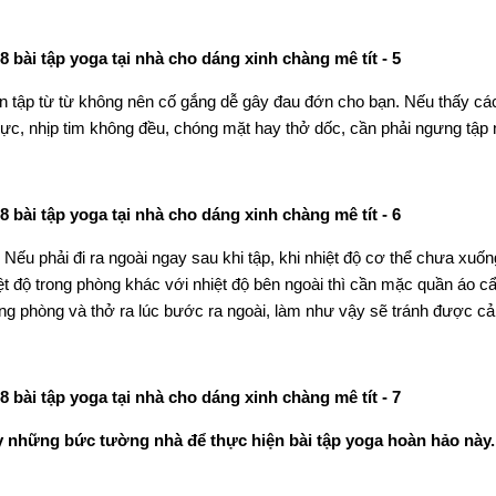
n tập từ từ không nên cố gắng dễ gây đau đớn cho bạn. Nếu thấy các
c, nhịp tim không đều, chóng mặt hay thở dốc, cần phải ngưng tập 
 Nếu phải đi ra ngoài ngay sau khi tập, khi nhiệt độ cơ thể chưa xu
t độ trong phòng khác với nhiệt độ bên ngoài thì cần mặc quần áo cẩ
ong phòng và thở ra lúc bước ra ngoài, làm như vậy sẽ tránh được cả
 những bức tường nhà để thực hiện bài tập yoga hoàn hảo này.