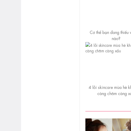
Cơ thể bạn đang thiếu 
nào?
4 lỗi skincare mùa hè k
càng chăm càng x