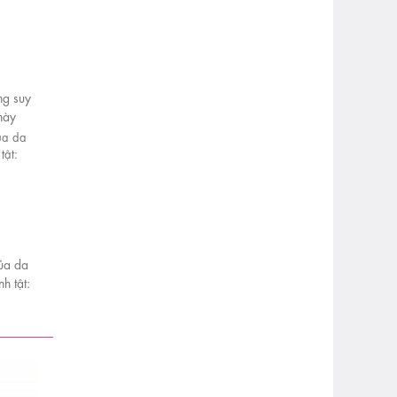
ng suy
này
của da
h tật:
hỏe