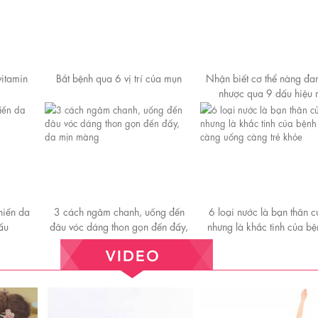
vitamin
Bắt bệnh qua 6 vị trí của mụn
Nhận biết cơ thể nàng đa
nhược qua 9 dấu hiệu 
hiến da
3 cách ngâm chanh, uống đến
6 loại nước là bạn thân 
ấu
đâu vóc dáng thon gọn đến đấy,
nhưng là khắc tinh của bện
da mịn màng
càng uống càng trẻ k