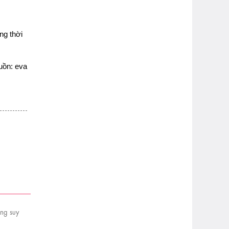
ng thời
uồn: eva