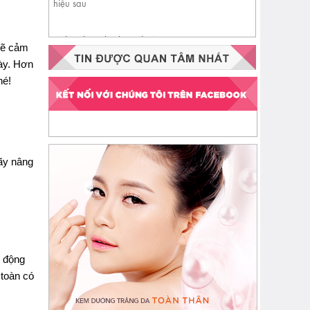
Nhận biết da đang thiếu
sẽ cảm
ceramide qua 4 dấu hiệu sau
này. Hơn
hé!
ãy nâng
ử động
 toàn có