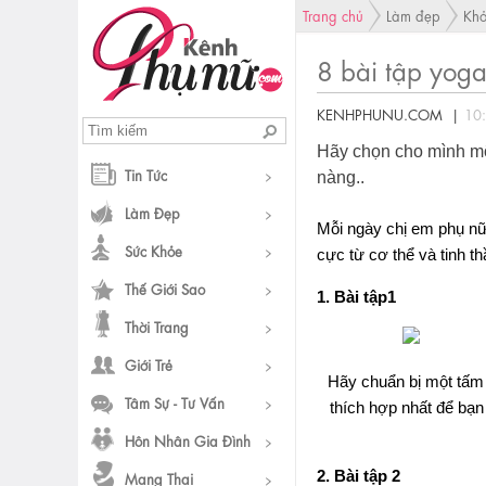
Trang chủ
Làm đẹp
Khỏ
8 bài tập yoga
KENHPHUNU.COM |
10
Hãy chọn cho mình mộ
Tin Tức
nàng..
Làm Đẹp
Mỗi ngày chị em phụ nữ
Sức Khỏe
cực từ cơ thể và tinh t
Thế Giới Sao
1. Bài tập1
Thời Trang
Giới Trẻ
Hãy chuẩn bị một tấm 
Tâm Sự - Tư Vấn
thích hợp nhất để bạn
Hôn Nhân Gia Đình
2. Bài tập 2
Mang Thai