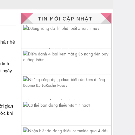
nhà nhé
Dưỡng sáng da thì phải biết 5
serum này
 tích
i ngày.
Điểm danh 4 loại kem mắt
giúp nàng tiễn bay quầng
thâm
Những công dụng chưa biết
ời gian
của kem dưỡng Baume B5
LaRoche...
ước khi
Cơ thể bạn đang thiếu vitamin
nào?