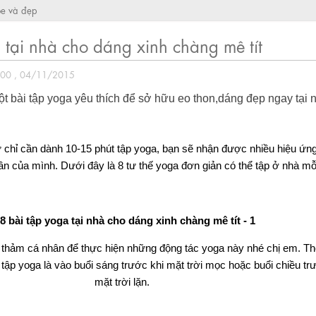
e và đẹp
 tại nhà cho dáng xinh chàng mê tít
:00 , 04/11/2015
t bài tập yoga yêu thích để sở hữu eo thon,dáng đẹp ngay tại 
 chỉ cần dành 10-15 phút tập yoga, bạn sẽ nhận được nhiều hiệu ứng
hần của mình. Dưới đây là 8 tư thế yoga đơn giản có thể tập ở nhà mỗ
thảm cá nhân để thực hiện những động tác yoga này nhé chị em. Th
 tập yoga là vào buổi sáng trước khi mặt trời mọc hoặc buổi chiều tr
mặt trời lặn.