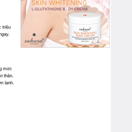
 triệu
ngay.
ống mức
n thận.
m lạnh.