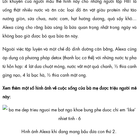
Lời khuyên của người mẫu thể hình này cho những người tập HIIT là
uống thật nhiều nước và ăn các loại đồ ăn vặt giàu protein như táo
nướng giòn, sữa chua, nước cam, hạt hướng dương, quả sấy khô…
Alexa cũng cho rằng bữa sáng là bữa quan trọng nhất trong ngày và
không bao giờ được bỏ qua bữa ăn này.
Ngoài việc tập luyện và một chế độ dinh dưỡng cân bằng, Alexa cũng
áp dụng cả phương pháp detox (thanh lọc cơ thể) với những nước tự pha
từ hỗn hợp: 4 lát dưa chuột mỏng, nước vắt một quả chanh, ½ thìa canh
gừng nạo, 4 lá bạc hà, ½ thìa canh mật ong.
Xem thêm một số hình ảnh về cuộc sống của bà mẹ được triệu người mê
này:
Hình ảnh Alexa khi đang mang bầu đứa con thứ 2.