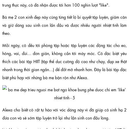
trung thực này, cô đã nhận được tới hơn 100 nghìn lượt "like".
Bà mẹ 2 con xinh đẹp này cũng từng tiết lộ bí quyết tập luyện, giảm cân
và giữ dáng sau sinh con lần đầu và được nhiều người nhiệt tình làm
theo.
Mỗi ngày, cô đều tới phòng tập hoặc tập luyện các động tác cho eo,
hông, vai, đùi… đơn giản, không cần tới máy móc. Cô đặc biệt yêu
thích các bài tập HIIT (tập thể dục cường độ cao như chạy, đạp xe thật
nhanh trong thời gian ngắn…) để đốt mỡ nhanh hơn. Đây là bài tập đặc
biệt phù hợp với những bà mẹ bận rộn như Alexa.
Alexa cho biết cô rất tự hào với vóc dáng này vì đã giúp cô sinh hạ 2
đứa con và sẽ sớm tập luyện trở lại như lần sinh con đầu lòng.