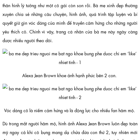
thân hình lý tưởng như một cô gái còn son rỗi. Bà mẹ xinh đẹp thường
xuyên chia sẻ những câu chuyện, hình ảnh, quá trình tập luyện và bí
quyết giữ gìn vóc dáng của mình để truyền cảm hứng cho những người
yêu thích cô. Chính vì vậy, trang cá nhân của bà mẹ này ngày càng
được nhiều người theo dõi.
Alexa Jean Brown khoe ảnh hạnh phúc bên 2 con.
Vóc dáng cô là niềm cảm hứng và là động lực cho nhiều fan hâm mộ.
Dù trong mắt người hâm mộ, hình ảnh Alexa Jean Brown luôn đẹp toàn
mỹ ngay cả khi cô bụng mang dạ chửa đứa con thứ 2, tuy nhiên mới