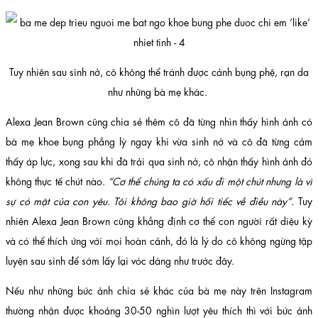
Tuy nhiên sau sinh nở, cô không thể tránh được cảnh bụng phệ, rạn da
như những bà mẹ khác.
Alexa Jean Brown cũng chia sẻ thêm cô đã từng nhìn thấy hình ảnh có
bà mẹ khoe bụng phẳng lỳ ngay khi vừa sinh nở và cô đã từng cảm
thấy áp lực, xong sau khi đã trải qua sinh nở, cô nhận thấy hình ảnh đó
không thực tế chút nào.
“Cơ thể chúng ta có xấu đi một chút nhưng là vì
sự có mặt của con yêu. Tôi không bao giờ hối tiếc về điều này”.
Tuy
nhiên Alexa Jean Brown cũng khẳng định cơ thể con người rất diệu kỳ
và có thể thích ứng với mọi hoàn cảnh, đó là lý do cô không ngừng tập
luyện sau sinh để sớm lấy lại vóc dáng như trước đây.
Nếu như những bức ảnh chia sẻ khác của bà mẹ này trên Instagram
thường nhận được khoảng 30-50 nghìn lượt yêu thích thì với bức ảnh