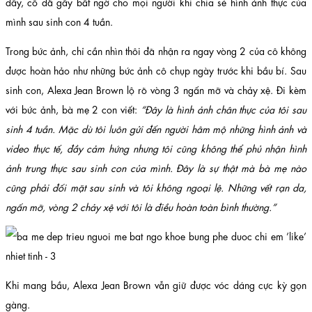
đây, cô đã gây bất ngờ cho mọi người khi chia sẻ hình ảnh thực của
mình sau sinh con 4 tuần.
Trong bức ảnh, chỉ cần nhìn thôi đã nhận ra ngay vòng 2 của cô không
được hoàn hảo như những bức ảnh cô chụp ngày trước khi bầu bí. Sau
sinh con, Alexa Jean Brown lộ rõ vòng 3 ngấn mỡ và chảy xệ. Đi kèm
với bức ảnh, bà mẹ 2 con viết:
“Đây là hình ảnh chân thực của tôi sau
sinh 4 tuần. Mặc dù tôi luôn gửi đến người hâm mộ những hình ảnh và
video thực tế, đầy cảm hứng nhưng tôi cũng không thể phủ nhận hình
ảnh trung thực sau sinh con của mình. Đây là sự thật mà bà mẹ nào
cũng phải đối mặt sau sinh và tôi không ngoại lệ. Những vết rạn da,
ngấn mỡ, vòng 2 chảy xệ với tôi là điều hoàn toàn bình thường.”
Khi mang bầu, Alexa Jean Brown vẫn giữ được vóc dáng cực kỳ gọn
gàng.