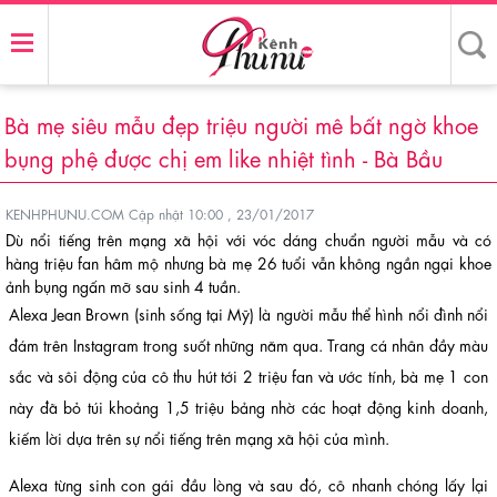
Bà mẹ siêu mẫu đẹp triệu người mê bất ngờ khoe
bụng phệ được chị em like nhiệt tình - Bà Bầu
KENHPHUNU.COM
Cập nhật 10:00 , 23/01/2017
Dù nổi tiếng trên mạng xã hội với vóc dáng chuẩn người mẫu và có
hàng triệu fan hâm mộ nhưng bà mẹ 26 tuổi vẫn không ngần ngại khoe
ảnh bụng ngấn mỡ sau sinh 4 tuần.
Alexa Jean Brown (sinh sống tại Mỹ) là người mẫu thể hình nổi đình nổi
đám trên Instagram trong suốt những năm qua. Trang cá nhân đầy màu
sắc và sôi động của cô thu hút tới 2 triệu fan và ước tính, bà mẹ 1 con
này đã bỏ túi khoảng 1,5 triệu bảng nhờ các hoạt động kinh doanh,
kiếm lời dựa trên sự nổi tiếng trên mạng xã hội của mình.
Alexa từng sinh con gái đầu lòng và sau đó, cô nhanh chóng lấy lại