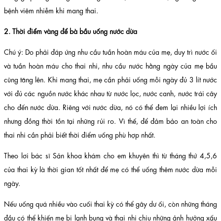
bệnh viêm nhiễm khi mang thai.
2. Thời điểm vàng để bà bầu uống nước dừa
Chú ý: Do phải đáp ứng nhu cầu tuần hoàn máu của mẹ, duy trì nước ối
và tuần hoàn máu cho thai nhi, nhu cầu nước hằng ngày của mẹ bầu
cũng tăng lên. Khi mang thai, mẹ cần phải uống mỗi ngày đủ 3 lít nước
với đủ các nguồn nước khác nhau từ nước lọc, nước canh, nước trái cây
cho đến nước dừa. Riêng với nước dừa, nó có thể đem lại nhiều lợi ích
nhưng đồng thời tồn tại những rủi ro. Vì thế, để đảm bảo an toàn cho
thai nhi cần phải biết thời điểm uống phù hợp nhất.
Theo lơi bác sĩ Sản khoa khám cho em khuyên thì từ tháng thứ 4,5,6
của thai kỳ là thời gian tốt nhất để mẹ có thể uống thêm nước dừa mỗi
ngày.
Nếu uống quá nhiều vào cuối thai kỳ có thể gây dư ối, còn những tháng
đầu có thể khiến mẹ bị lạnh bụng và thai nhi chịu những ảnh hưởng xấu