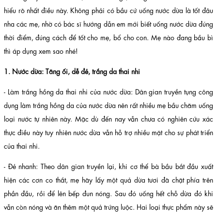
hiểu rõ nhất điều này. Không phải có bầu cứ uống nước dừa là tốt đâu
nha các mẹ, nhờ có bác sĩ hướng dẫn em mới biết uống nước dừa đúng
thời điểm, đúng cách để tốt cho mẹ, bổ cho con. Mẹ nào đang bầu bì
thì áp dụng xem sao nhé!
1. Nước dừa: Tăng ối, dễ đẻ, trắng da thai nhi
- Làm trắng hồng da thai nhi của nước dừa: Dân gian truyền tụng công
dụng làm trắng hồng da của nước dừa nên rất nhiều mẹ bầu chăm uống
loại nước tự nhiên này. Mặc dù đến nay vẫn chưa có nghiên cứu xác
thực điều này tuy nhiên nước dừa vẫn hỗ trợ nhiều mặt cho sự phát triển
của thai nhi.
- Đẻ nhanh: Theo dân gian truyền lại, khi cơ thể bà bầu bắt đầu xuất
hiện các cơn co thắt, mẹ hãy lấy một quả dừa tươi đã chặt phía trên
phần đầu, rồi để lên bếp đun nóng. Sau đó uống hết chỗ dừa đó khi
vẫn còn nóng và ăn thêm một quả trứng luộc. Hai loại thực phẩm này sẽ