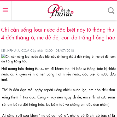
Chỉ cần uống loại nước đặc biệt này từ tháng thứ
4 đến tháng 6, mẹ dễ đẻ, con da trắng hồng hào
KENHPHUNU.COM
Cập nhật 13:00 , 08/07/2018
Hồi mang bầu tháng thứ 4, em đi khám thai thì bác sĩ thông báo bị thiếu
nước ối, khuyên về nhà nên uống thật nhiều nước, đặc biệt là nước dừa
tươi.
Thế là đều đặn mỗi ngày ngoài uống nhiều nước lọc, em còn đều đặn
uống thêm 1 trái dừa. Cũng vì vậy nên ngày đi đẻ, em sinh sở cực suôn
sẻ, em bé ra đời trắng trẻo, bụ bẫm (dù vợ chồng em đều đen nhẻm).
Ai cũng suýt xoa khen "mẹ cú con công", nhưng có lẽ chỉ có bác sĩ là