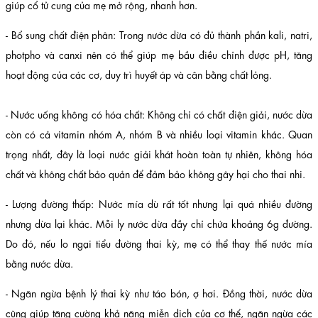
giúp cổ tử cung của mẹ mở rộng, nhanh hơn.
- Bổ sung chất điện phân: Trong nước dừa có đủ thành phần kali, natri,
photpho và canxi nên có thể giúp mẹ bầu điều chỉnh được pH, tăng
hoạt động của các cơ, duy trì huyết áp và cân bằng chất lỏng.
- Nước uống không có hóa chất: Không chỉ có chất điện giải, nước dừa
còn có cả vitamin nhóm A, nhóm B và nhiều loại vitamin khác. Quan
trọng nhất, đây là loại nước giải khát hoàn toàn tự nhiên, không hóa
chất và không chất bảo quản để đảm bảo không gây hại cho thai nhi.
- Lượng đường thấp: Nước mía dù rất tốt nhưng lại quá nhiều đường
nhưng dừa lại khác. Mỗi ly nước dừa đầy chỉ chứa khoảng 6g đường.
Do đó, nếu lo ngại tiểu đường thai kỳ, mẹ có thể thay thế nước mía
bằng nước dừa.
- Ngăn ngừa bệnh lý thai kỳ như táo bón, ợ hơi. Đồng thời, nước dừa
cũng giúp tăng cường khả năng miễn dịch của cơ thể, ngăn ngừa các