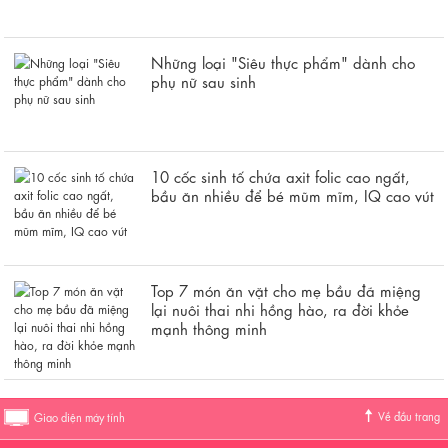
Những loại "Siêu thực phẩm" dành cho
phụ nữ sau sinh
10 cốc sinh tố chứa axit folic cao ngất,
bầu ăn nhiều để bé mũm mĩm, IQ cao vút
Top 7 món ăn vặt cho mẹ bầu đã miệng
lại nuôi thai nhi hồng hào, ra đời khỏe
mạnh thông minh
Về đầu trang
Giao diện máy tính