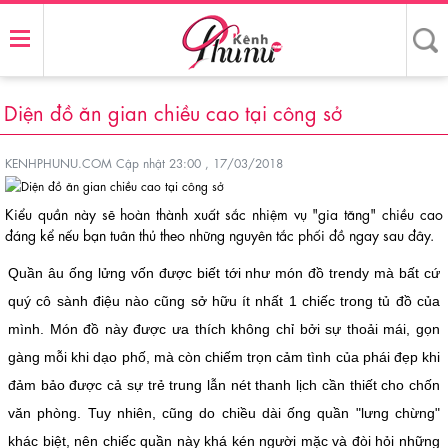
Diện đồ ăn gian chiều cao tại công sở
KENHPHUNU.COM
Cập nhật 23:00 , 17/03/2018
Kiểu quần này sẽ hoàn thành xuất sắc nhiệm vụ "gia tăng" chiều cao
đáng kể nếu bạn tuân thủ theo những nguyên tắc phối đồ ngay sau đây.
Quần âu ống lửng vốn được biết tới như món đồ trendy mà bất cứ
quý cô sành điệu nào cũng sở hữu ít nhất 1 chiếc trong tủ đồ của
mình. Món đồ này được ưa thích không chỉ bởi sự thoải mái, gọn
gàng mỗi khi dạo phố, mà còn chiếm trọn cảm tình của phái đẹp khi
đảm bảo được cả sự trẻ trung lẫn nét thanh lịch cần thiết cho chốn
văn phòng. Tuy nhiên, cũng do chiều dài ống quần "lưng chừng"
khác biệt, nên chiếc quần này khá kén người mặc và đòi hỏi những