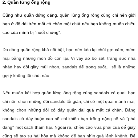
2. Quần lửng ống rộng
Cũng như quần đứng dáng, quần lửng ống rộng cũng chỉ nên giới
hạn ở độ dài trên mắt cá chân một chút nếu bạn không muốn chiều
cao của mình bị "nuốt chửng".
Do dáng quần rộng khá nổi bật, bạn nên kéo lại chút gợi cảm, mềm
mại bằng những món đồ còn lại. Vì vậy áo bó sát, trang sức nhã
nhặn hay đôi giày mũi nhọn, sandals đế trong suốt... sẽ là những
gợi ý không tồi chút nào.
Nếu muốn kết hợp quần lửng ống rộng cùng sandals có quai, bạn
chỉ nên chọn những đôi sandals tối giản, chỉ có một quai mảnh mai,
không chọn những đôi có dây quấn dài quá mắt cá chân. Dáng
sandals có dây buộc cao sẽ chỉ khiến bạn trông nặng nề và "phá
dáng" một cách thảm hại. Ngoài ra, chiều cao vừa phải của đế giày
cũng sẽ tạo sự hài hòa mà không để bạn nhìn quá lênh khênh. Đế