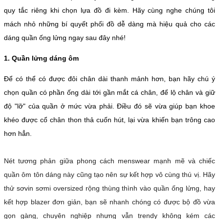
quy tắc riêng khi chọn lựa đồ đi kèm. Hãy cùng nghe chúng tôi
mách nhỏ những bí quyết phối đồ dễ dàng mà hiệu quả cho các
dáng quần ống lửng ngay sau đây nhé!
1. Quần lửng dáng ôm
Để có thể có được đôi chân dài thanh mảnh hơn, bạn hãy chú ý
chọn quần có phần ống dài tới gần mắt cá chân, để lộ chân và giữ
độ "lỡ" của quần ở mức vừa phải. Điều đó sẽ vừa giúp bạn khoe
khéo được cổ chân thon thả cuốn hút, lại vừa khiến bạn trông cao
hơn hẳn.
Nét tương phản giữa phong cách menswear mạnh mẽ và chiếc
quần ôm tôn dáng này cũng tạo nên sự kết hợp vô cùng thú vị. Hãy
thử sơvin sơmi oversized rộng thùng thình vào quần ống lửng, hay
kết hợp blazer đơn giản, bạn sẽ nhanh chóng có được bộ đồ vừa
gọn gàng, chuyên nghiệp nhưng vẫn trendy không kém các