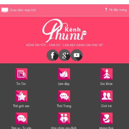
Về đầu trang
Giao diện máy tính
KÊNH TIN TỨC - TÂM SỰ - LÀM ĐẸP DÀNH CHO PHỤ NỮ
Tin Tức
Làm đẹp
Sức khỏe
Thế giới sao
Thời Trang
Giới trẻ
Tâm sự - Tư vấn
Hôn nhân gia đình
Mang thai