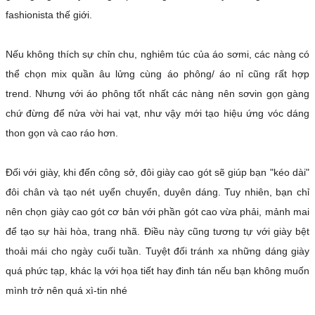
fashionista thế giới.
Nếu không thích sự chỉn chu, nghiêm túc của áo sơmi, các nàng có
thể chọn mix quần âu lửng cùng áo phông/ áo nỉ cũng rất hợp
trend. Nhưng với áo phông tốt nhất các nàng nên sơvin gọn gàng
chứ đừng để nửa vời hai vạt, như vậy mới tạo hiệu ứng vóc dáng
thon gọn và cao ráo hơn.
Đối với giày, khi đến công sở, đôi giày cao gót sẽ giúp bạn "kéo dài"
đôi chân và tạo nét uyển chuyển, duyên dáng. Tuy nhiên, bạn chỉ
nên chọn giày cao gót cơ bản với phần gót cao vừa phải, mảnh mai
để tạo sự hài hòa, trang nhã. Điều này cũng tương tự với giày bệt
thoải mái cho ngày cuối tuần. Tuyệt đối tránh xa những dáng giày
quá phức tạp, khác lạ với họa tiết hay đinh tán nếu bạn không muốn
mình trở nên quá xì-tin nhé