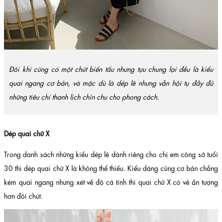
Đôi khi cũng có một chút biến tấu nhưng tựu chung lại đều là kiểu
quai ngang cơ bản, và mặc dù là dép lê nhưng vẫn hội tụ đầy đủ
những tiêu chí thanh lịch chỉn chu cho phong cách.
Dép quai chữ X
Trong danh sách những kiểu dép lê dành riêng cho chị em công sở tuổi
30 thì dép quai chữ X là không thể thiếu. Kiểu dáng cũng cơ bản chẳng
kém quai ngang nhưng xét về độ cá tính thì quai chữ X có vẻ ấn tượng
hơn đôi chút.