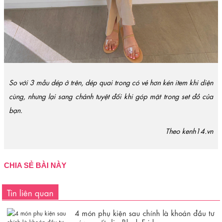
So với 3 mẫu dép ở trên, dép quai trong có vẻ hơn kén item khi diện
cùng, nhưng lại sang chảnh tuyệt đối khi góp mặt trong set đồ của
bạn.
Theo kenh14.vn
CHIA SẺ BÀI NÀY
Tin liên quan
4 món phụ kiện sau chính là khoản đầu tư
sáng suốt dịp Black Friday