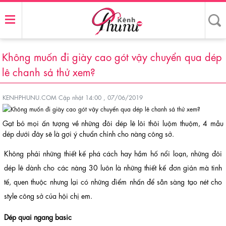
Không muốn đi giày cao gót vậy chuyển qua dép
lê chanh sả thử xem?
KENHPHUNU.COM
Cập nhật 14:00 , 07/06/2019
Gạt bỏ mọi ấn tượng về những đôi dép lê lôi thôi luộm thuộm, 4 mẫu
dép dưới đây sẽ là gợi ý chuẩn chỉnh cho nàng công sở.
Không phải những thiết kế phá cách hay hầm hố nổi loạn, những đôi
dép lê dành cho các nàng 30 luôn là những thiết kế đơn giản mà tinh
tế, quen thuộc nhưng lại có những điểm nhấn để sẵn sàng tạo nét cho
style công sở của hội chị em.
Dép quai ngang basic