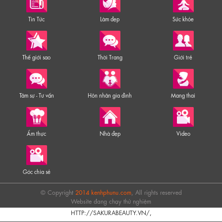
Tin Tức
Làm đẹp
Sức khỏe
Thế giới sao
Thời Trang
Giới trẻ
Tâm sự - Tư vấn
Hôn nhân gia đình
Mang thai
Ẩm thực
Nhà đẹp
Video
Góc chia sẻ
© Copyright
2014 kenhphunu.com
, All rights reserved
Website đang chạy thử nghiệm
HTTP://SAKURABEAUTY.VN/
,