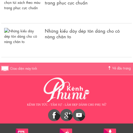
trang phục cực chuẩn
Những kiểu dày dép tôn dáng cho cô
nàng chân to
Về đầu trang
Giao diện máy tính
KÊNH TIN TỨC - TÂM SỰ - LÀM ĐẸP DÀNH CHO PHỤ NỮ