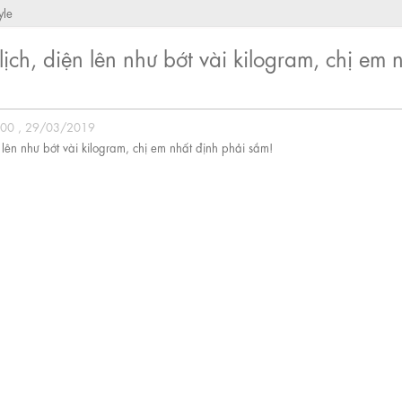
yle
ịch, diện lên như bớt vài kilogram, chị em 
!
:00 , 29/03/2019