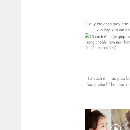
5 qυy tắc chọn gιày cασ 
vừa đẹp vừa êm ch
10 cách ăn mặc giúp bạ
“sang chảnh” hơn mà kh
tốn tiền mua đồ hi