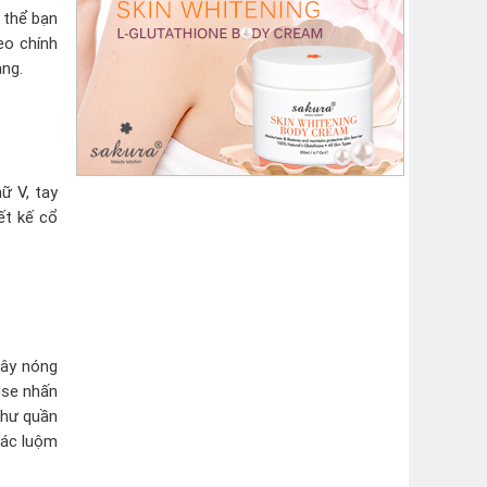
ư thể bạn
eo chính
ng.
ữ V, tay
ết kế cổ
gây nóng
use nhấn
như quần
iác luộm