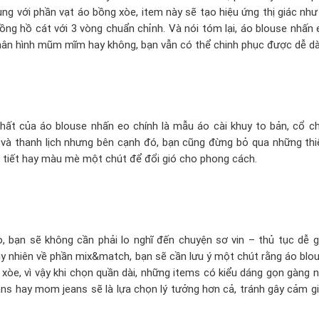
 cùng với phần vạt áo bồng xòe, item này sẽ tạo hiệu ứng thị giác nh
ồng hồ cát với 3 vòng chuẩn chỉnh. Và nói tóm lại, áo blouse nhấn 
hân hình mũm mĩm hay không, bạn vẫn có thể chinh phục được dễ dà
hất của áo blouse nhấn eo chính là mẫu áo cài khuy to bản, cổ ch
g và thanh lịch nhưng bên cạnh đó, bạn cũng đừng bỏ qua những thi
a tiết hay màu mè một chút để đổi gió cho phong cách.
, bạn sẽ không cần phải lo nghĩ đến chuyện sơ vin – thủ tục dễ 
Tuy nhiên về phần mix&match, bạn sẽ cần lưu ý một chút rằng áo blo
òe, vì vậy khi chọn quần dài, những items có kiểu dáng gọn gàng 
eans hay mom jeans sẽ là lựa chọn lý tưởng hơn cả, tránh gây cảm g