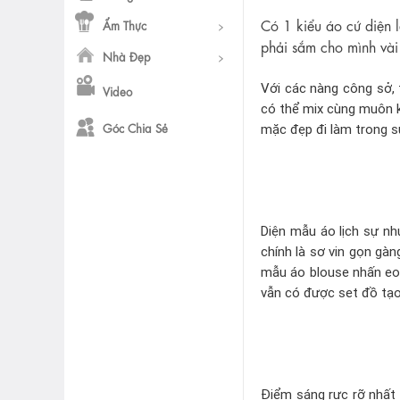
Có 1 kiểu áo cứ diện l
Ẩm Thực
phải sắm cho mình vài
Nhà Đẹp
Với các nàng công sở, 
Video
có thể mix cùng muôn k
Góc Chia Sẻ
mặc đẹp đi làm trong s
Diện mẫu áo lịch sự nh
chính là sơ vin gọn gàn
mẫu áo blouse nhấn eo
vẫn có được set đồ tạo 
Điểm sáng rực rỡ nhất c