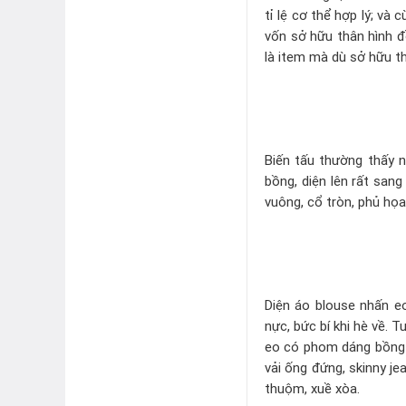
tỉ lệ cơ thể hợp lý; và
vốn sở hữu thân hình đ
là item mà dù sở hữu t
Biến tấu thường thấy n
bồng, diện lên rất san
vuông, cổ tròn, phủ họ
Diện áo blouse nhấn eo
nực, bức bí khi hè về. 
eo có phom dáng bồng x
vải ống đứng, skinny j
thuộm, xuề xòa.