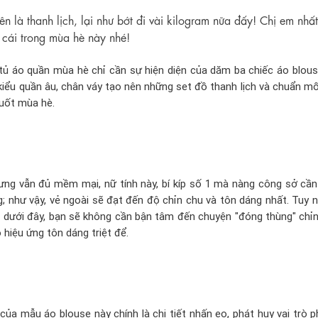
ên là thanh lịch, lại như bớt đi vài kilogram nữa đấy! Chị em nhất
 cái trong mùa hè này nhé!
tủ áo quần mùa hè chỉ cần sự hiện diện của dăm ba chiếc áo blouse
iểu quần âu, chân váy tạo nên những set đồ thanh lịch và chuẩn mố
uốt mùa hè.
ưng vẫn đủ mềm mại, nữ tính này, bí kíp số 1 mà nàng công sở cần
g; như vậy, vẻ ngoài sẽ đạt đến độ chỉn chu và tôn dáng nhất. Tuy nh
 dưới đây, bạn sẽ không cần bận tâm đến chuyện "đóng thùng" chỉ
hiệu ứng tôn dáng triệt để.
ủa mẫu áo blouse này chính là chi tiết nhấn eo, phát huy vai trò p