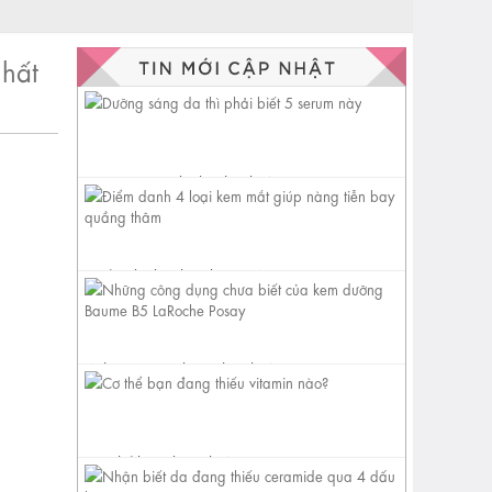
nhất
Dưỡng sáng da thì phải biết 5
serum này
Điểm danh 4 loại kem mắt
giúp nàng tiễn bay quầng
thâm
Những công dụng chưa biết
của kem dưỡng Baume B5
LaRoche...
Cơ thể bạn đang thiếu vitamin
nào?