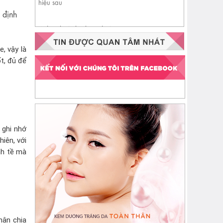
 định
Nhận biết da đang thiếu
ceramide qua 4 dấu hiệu sau
, vậy là
t, đủ để
 ghi nhớ
iên, với
nh tề mà
hân chia