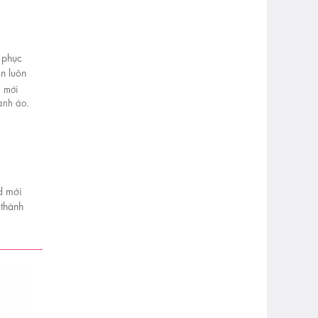
 phục
ạn luôn
d mới
 thành