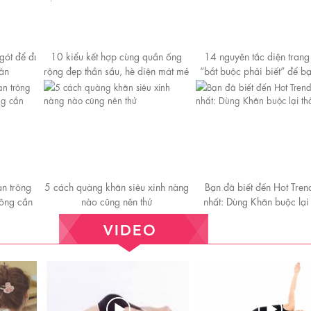
gót để đι
10 kiểu kết hợp cùng quần ống
14 nguyên tắc diện trang
ân
rộng đẹp thần sầu, hè diện mát mẻ
“bắt buộc phải biết” để b
mà vẫn trendy nàng nào cũng nên
hoàn hảo
học theo
n trông
5 cách quàng khăn siêu xinh nàng
Bạn đã biết đến Hot Tren
ông cần
nào cũng nên thử
nhất: Dùng Khăn buộc lại
ệu
áo.