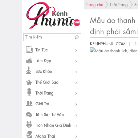
Trang chủ
Thời Trang
St
Mẫu áo thanh l
định phải sắm
KENHPHUNU.COM |
11
Tin Tức
Làm Đẹp
Sức Khỏe
Thế Giới Sao
Thời Trang
Giới Trẻ
Tâm Sự - Tư Vấn
Hôn Nhân Gia Đình
Mang Thai