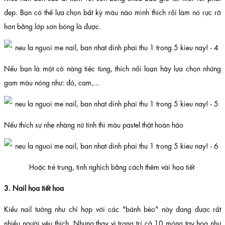
đẹp. Bạn có thể lựa chọn bất kỳ màu nào mình thích rồi làm nó rực rỡ
hơn bằng lớp sơn bóng là được.
Nếu bạn là một cô nàng tiệc tùng, thích nổi loạn hãy lựa chọn những
gam màu nóng như: đỏ, cam,...
Nếu thích sự nhẹ nhàng nữ tính thì màu pastel thật hoàn hảo
Hoặc trẻ trung, tinh nghịch bằng cách thêm vài họa tiết
3. Nail họa tiết hoa
Kiểu nail tưởng như chỉ hợp với các "bánh bèo" này đang được rất
nhiều người yêu thích. Nhưng thay vì trang trí cả 10 móng tay hoa như