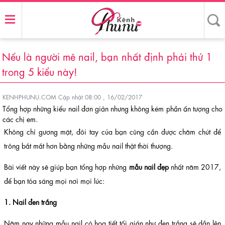
Nếu là người mê nail, bạn nhất định phải thử 1
trong 5 kiểu này!
KENHPHUNU.COM
Cập nhật 08:00 , 16/02/2017
Tổng hợp những kiểu nail đơn giản nhưng không kém phần ấn tượng cho
các chị em.
Không chỉ gương mặt, đôi tay của bạn cũng cần được chăm chút để
trông bắt mắt hơn bằng những mẫu nail thật thời thượng.
Bài viết này sẽ giúp bạn tổng hợp những
mẫu nail đẹp
nhất năm 2017,
để bạn tỏa sáng mọi nơi mọi lúc:
1. Nail đen trắng
Năm nay những mẫu nail có họa tiết tối giản như đen trắng sẽ dần lên