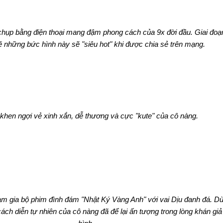
hụp bằng điện thoại mang đậm phong cách của 9x đời đầu. Giai đoạ
ẽ những bức hình này sẽ "siêu hot" khi được chia sẻ trên mạng.
 khen ngợi vẻ xinh xắn, dễ thương và cực "kute" của cô nàng.
m gia bộ phim đình đám "Nhật Ký Vàng Anh" với vai Dịu đanh đá. D
ách diễn tự nhiên của cô nàng đã để lại ấn tượng trong lòng khán giả