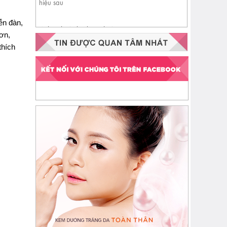
ễn đàn,
Nhận biết da đang thiếu
hơn,
ceramide qua 4 dấu hiệu sau
thích