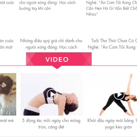
án cuộc
Những điều quý giá chỉ dành cho
Tuổi Thơ Thời Chưa Có 
uốn một
người xứng đáng: Học cách
Nghệ: “Ăn Cơm Tối Xong
buông tay khi cần
Cần Hẹn Hò Gì Vẫn Biết
Nhau”
 mát mẻ
5 động tác mỗi ngày cho mông
Khởi đầu ngày mới bằng 1
tròn, căng đét
yoga kéo giãn