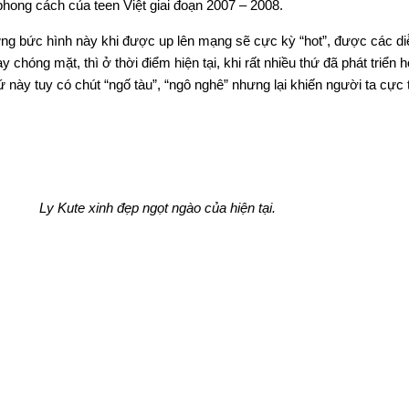
hong cách của teen Việt giai đoạn 2007 – 2008.
ững bức hình này khi được up lên mạng sẽ cực kỳ “hot”, được các di
y chóng mặt, thì ở thời điểm hiện tại, khi rất nhiều thứ đã phát triển 
này tuy có chút “ngố tàu”, “ngô nghê” nhưng lại khiến người ta cực 
Ly Kute xinh đẹp ngọt ngào của hiện tại.