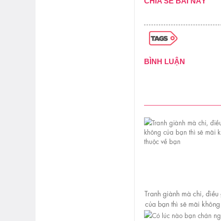
CHIA SẺ BÀI NÀY
BÌNH LUẬN
Tranh giành mà chi, điều
của bạn thì sẽ mãi không
bạn