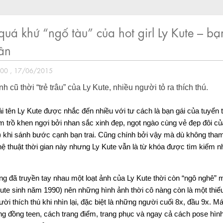
uá khứ “ngố tàu” của hot girl Ly Kute – bạ
ân
:00 , 17/06/2015
h cũ thời “trẻ trâu” của Ly Kute, nhiều người tỏ ra thích thú.
i tên Ly Kute được nhắc đến nhiều với tư cách là bạn gái của tuyển
m trồ khen ngợi bởi nhan sắc xinh đẹp, ngọt ngào cùng vẻ đẹp đôi c
e) khi sánh bước cạnh bạn trai. Cũng chính bởi vậy mà dù không tham
ệ thuật thời gian này nhưng Ly Kute vẫn là từ khóa được tìm kiếm n
 đã truyền tay nhau một loạt ảnh của Ly Kute thời còn “ngô nghê” m
ute sinh năm 1990) nên những hình ảnh thời cô nàng còn là một thiếu
ời thích thú khi nhìn lại, đặc biệt là những người cuối 8x, đầu 9x. Má
ng đồng teen, cách trang điểm, trang phục và ngay cả cách pose hình