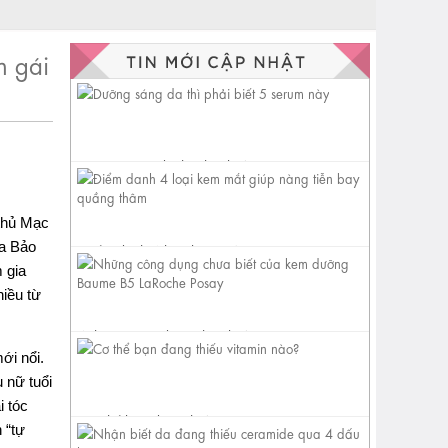
n gái
Dưỡng sáng da thì phải biết 5
serum này
 thủ Mạc
ủa Bảo
Điểm danh 4 loại kem mắt
giúp nàng tiễn bay quầng
 gia
thâm
hiều từ
Những công dụng chưa biết
của kem dưỡng Baume B5
ới nổi.
LaRoche...
 nữ tuổi
i tóc
Cơ thể bạn đang thiếu vitamin
 “tự
nào?