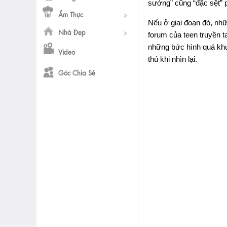
sướng” cũng “đặc sệt” p
Ẩm Thực
Nếu ở giai đoạn đó, nh
Nhà Đẹp
forum của teen truyền ta
những bức hình quá khứ 
Video
thú khi nhìn lại.
Góc Chia Sẻ