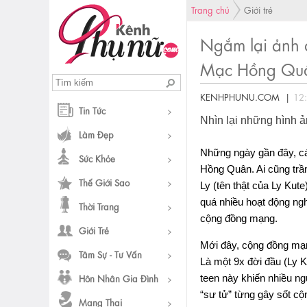
Trang chủ
Giới trẻ
Ngắm lại ảnh q
Mạc Hồng Qu
KENHPHUNU.COM |
12
Tin Tức
Nhìn lại những hình ản
Làm Đẹp
Những ngày gần đây, cá
Sức Khỏe
Hồng Quân. Ai cũng trầ
Thế Giới Sao
Ly (tên thật của Ly Kut
quá nhiều hoạt động ngh
Thời Trang
cộng đồng mạng.
Giới Trẻ
Mới đây, cộng đồng mạng
Tâm Sự - Tư Vấn
Là một 9x đời đầu (Ly K
Hôn Nhân Gia Đình
teen này khiến nhiều ngư
“sư tử” từng gây sốt cộ
Mang Thai