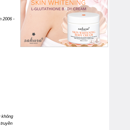
n 2006 -
ù không
 truyền