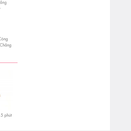
Công
 Chẳng
 Chỗ
5 phút