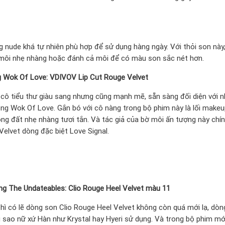
 nude khá tự nhiên phù hợp để sử dụng hàng ngày. Với thỏi son này
 môi nhẹ nhàng hoặc đánh cả môi để có màu son sắc nét hơn.
g Wok Of Love: VDIVOV Lip Cut Rouge Velvet
cô tiểu thư giàu sang nhưng cũng mạnh mẽ, sẵn sàng đối diện với n
ong Wok Of Love. Gắn bó với cô nàng trong bộ phim này là lối makeu
ng đất nhẹ nhàng tươi tắn. Và tác giả của bờ môi ấn tượng này chín
elvet dòng đặc biệt Love Signal.
g The Undateables: Clio Rouge Heel Velvet màu 11
thì có lẽ dòng son Clio Rouge Heel Velvet không còn quá mới lạ, dò
 sao nữ xứ Hàn như Krystal hay Hyeri sử dụng. Và trong bộ phim mớ