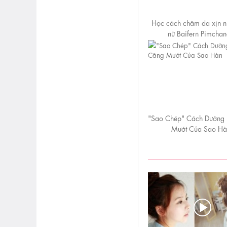
Học cách chăm da xịn n
nữ Baifern Pimcha
"Sao Chép" Cách Dưỡng
Mướt Của Sao Hà