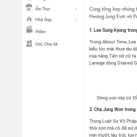
Cùng tổng hợp những 
Ẩm Thực
Hwang Jung Eum và Pa
Nhà Đẹp
1. Lee Sung Kyung tron
Video
Trong About Time, Lee 
Góc Chia Sẻ
kiểu tóc mái thưa dịu 
của nàng Tiên nữ cử tạ
Laneige dòng Stained G
Dòng son này có tổ
2. Cha Jung Won trong
Trong Luật Sư Vô Pháp,
thỏi son mà cô đã sử d
mịn mướt, lâu trôi, tu