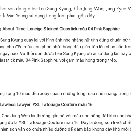
thỏi son đang được Lee Sung Kyung, Cha Jung Won, Jung Ryeo 
rk Min Young sử dụng trong loạt phim gần đây.
g About Time: Laneige Stained Glasstick màu 04 Pink Sapphire
Sung Kyung quay lại với hình ảnh nhẹ nhàng nữ tính đúng chuẩn nữ t
dàng cho đến màu son phơn phớt hồng đều giúp tôn lên nhan sắc tro
 ngày nào. Và thỏi son được Lee Sung Kyung ưu ái sử dụng lần này c
lasstick màu 04 Pink Sapphire, với gam màu hồng trong trẻo.
ng tộng 10 màu đều xoay quanh những tông màu nhẹ nhàng, trong t
 Lawless Lawyer: YSL Tatouage Couture màu 16
 Cha Jung Won lại thường gắn bó với màu son hồng đất khá nhẹ nh
ụng đó là YSL Tatouage Couture màu 16. Đây là dòng son lì với chấ
y nhiên son vẫn có chứa nhiều dưỡng để đảm bảo không gây khô môi