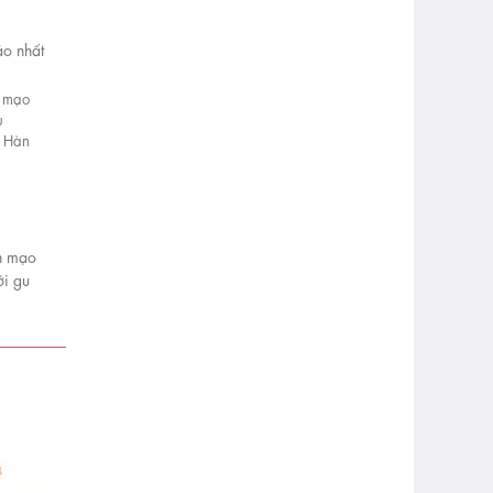
áo nhất
n mạo
ới gu
ái Hàn