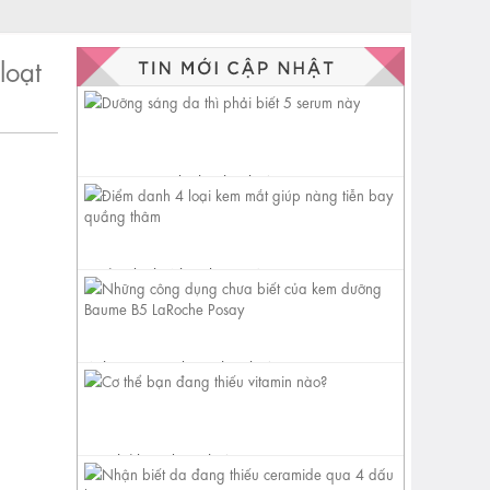
loạt
Dưỡng sáng da thì phải biết 5
serum này
Điểm danh 4 loại kem mắt
giúp nàng tiễn bay quầng
thâm
Những công dụng chưa biết
của kem dưỡng Baume B5
LaRoche...
Cơ thể bạn đang thiếu vitamin
nào?