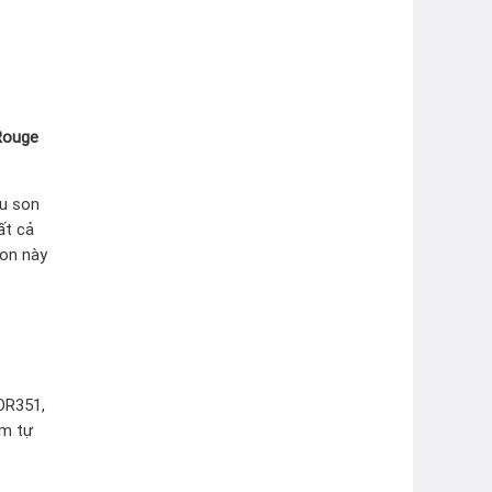
Rouge
àu son
ất cả
son này
OR351,
am tự