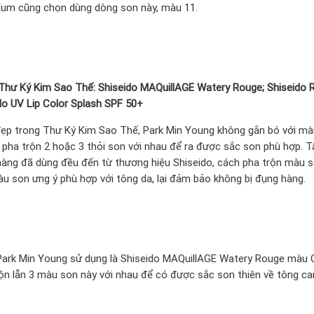
um cũng chọn dùng dòng son này, màu 11.
 Thư Ký Kim Sao Thế: Shiseido MAQuillAGE Watery Rouge; Shiseido 
o UV Lip Color Splash SPF 50+
 đẹp trong Thư Ký Kim Sao Thế, Park Min Young không gắn bó với m
pha trộn 2 hoặc 3 thỏi son với nhau để ra được sắc son phù hợp. T
àng đã dùng đều đến từ thương hiệu Shiseido, cách pha trộn màu 
u son ưng ý phù hợp với tông da, lại đảm bảo không bị đụng hàng.
Park Min Young sử dụng là Shiseido MAQuillAGE Watery Rouge màu 
ộn lẫn 3 màu son này với nhau để có được sắc son thiên về tông c