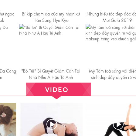
hư ngọc
Bí kíp chăm da của mỹ nhân xứ
Những kiểu tóc đẹp độc đ
nok
Hàn Song Hye Kyo
Met Gala 2019
 Da Căng
"Bỏ Túi" Bí Quyết Giảm Cân Tại
Mỹ Tâm toả sáng với diệ
n
Nhà Như Á Hậu Tú Anh
xinh đẹp đầy quyến rũ v
makeup trong veo chuẩn g