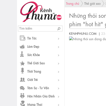
Trang chủ
Thế giới sao
Những thỏi son
phim "hot hit"
KENHPHUNU.COM |
23
Tin Tức
Làm Đẹp
Sức Khỏe
Thế Giới Sao
Thời Trang
Giới Trẻ
Tâm Sự - Tư Vấn
Hôn Nhân Gia Đình
Mang Thai