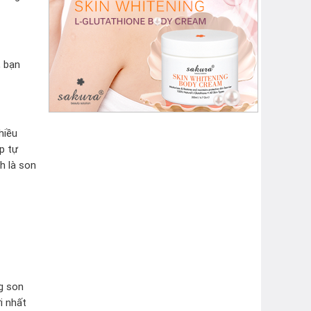
, bạn
hiều
p tự
h là son
ng son
i nhất