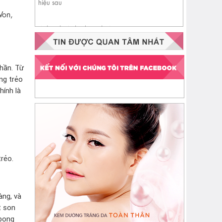
Won,
Nhận biết da đang thiếu
ceramide qua 4 dấu hiệu sau
hần. Từ
ng trẻo
hính là
rẻo.
àng, và
t son
 bong