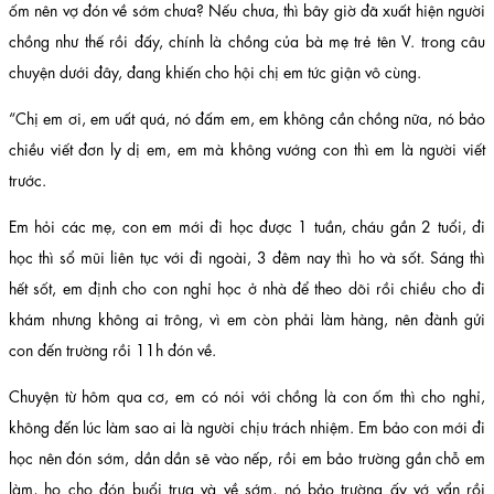
ốm nên vợ đón về sớm chưa? Nếu chưa, thì bây giờ đã xuất hiện người
chồng như thế rồi đấy, chính là chồng của bà mẹ trẻ tên V. trong câu
chuyện dưới đây, đang khiến cho hội chị em tức giận vô cùng.
“Chị em ơi, em uất quá, nó đấm em, em không cần chồng nữa, nó bảo
chiều viết đơn ly dị em, em mà không vướng con thì em là người viết
trước.
Em hỏi các mẹ, con em mới đi học được 1 tuần, cháu gần 2 tuổi, đi
học thì sổ mũi liên tục với đi ngoài, 3 đêm nay thì ho và sốt. Sáng thì
hết sốt, em định cho con nghỉ học ở nhà để theo dõi rồi chiều cho đi
khám nhưng không ai trông, vì em còn phải làm hàng, nên đành gửi
con đến trường rồi 11h đón về.
Chuyện từ hôm qua cơ, em có nói với chồng là con ốm thì cho nghỉ,
không đến lúc làm sao ai là người chịu trách nhiệm. Em bảo con mới đi
học nên đón sớm, dần dần sẽ vào nếp, rồi em bảo trường gần chỗ em
làm, họ cho đón buổi trưa và về sớm, nó bảo trường ấy vớ vẩn rồi