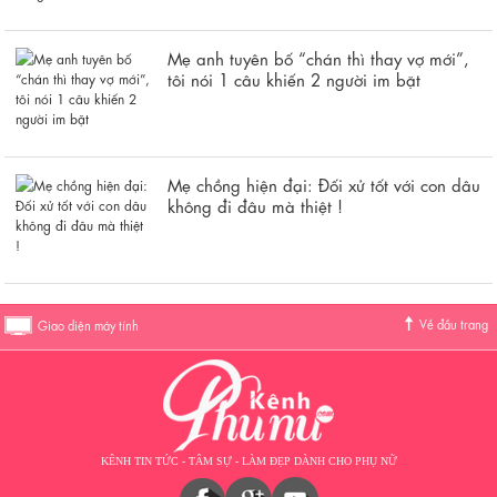
Mẹ anh tuyên bố “chán thì thay vợ mới”,
tôi nói 1 câu khiến 2 người im bặt
Mẹ chồng hiện đại: Đối xử tốt với con dâu
không đi đâu mà thiệt !
Về đầu trang
Giao diện máy tính
KÊNH TIN TỨC - TÂM SỰ - LÀM ĐẸP DÀNH CHO PHỤ NỮ