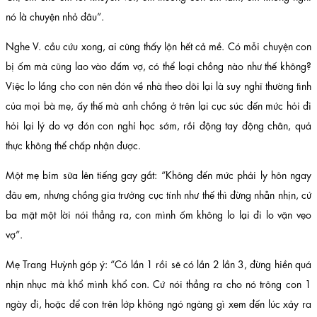
nó là chuyện nhỏ đâu”.
Nghe V. cầu cứu xong, ai cũng thấy lộn hết cả mề. Có mỗi chuyện con
bị ốm mà cũng lao vào đấm vợ, có thể loại chồng nào như thế không?
Việc lo lắng cho con nên đón về nhà theo dõi lại là suy nghĩ thường tình
của mọi bà mẹ, ấy thế mà anh chồng ở trên lại cục súc đến mức hỏi đi
hỏi lại lý do vợ đón con nghỉ học sớm, rồi động tay động chân, quả
thực không thể chấp nhận được.
Một mẹ bỉm sữa lên tiếng gay gắt: “Không đến mức phải ly hôn ngay
đâu em, nhưng chồng gia trưởng cục tính như thế thì đừng nhẫn nhịn, cứ
ba mặt một lời nói thẳng ra, con mình ốm không lo lại đi lo vặn vẹo
vợ”.
Mẹ Trang Huỳnh góp ý: “Có lần 1 rồi sẽ có lần 2 lần 3, đừng hiền quá
nhịn nhục mà khổ mình khổ con. Cứ nói thẳng ra cho nó trông con 1
ngày đi, hoặc để con trên lớp không ngó ngàng gì xem đến lúc xảy ra