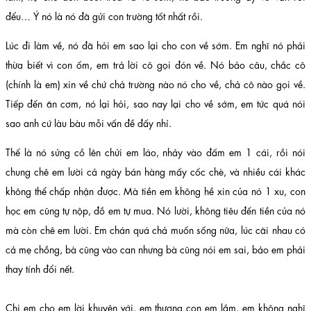
đểu… Ý nó là nó đã gửi con trường tốt nhất rồi.
Lúc đi làm về, nó đã hỏi em sao lại cho con về sớm. Em nghĩ nó phải
thừa biết vì con ốm, em trả lời cô gọi đón về. Nó bảo câu, chắc cô
(chính là em) xin về chứ chả trường nào nó cho về, chả cô nào gọi về.
Tiếp đến ăn cơm, nó lại hỏi, sao nay lại cho về sớm, em tức quá nói
sao anh cứ làu bàu mỗi vấn đề đấy nhỉ.
Thế là nó sửng cồ lên chửi em láo, nhảy vào đấm em 1 cái, rồi nói
chung chê em lười cả ngày bán hàng mấy cốc chè, và nhiều cái khác
không thể chấp nhận được. Mà tiền em không hề xin của nó 1 xu, con
học em cũng tự nộp, đồ em tự mua. Nó lười, không tiêu đến tiền của nó
mà còn chê em lười. Em chán quá chả muốn sống nữa, lúc cãi nhau có
cả mẹ chồng, bà cũng vào can nhưng bà cũng nói em sai, bảo em phải
thay tính đổi nết.
Chị em cho em lời khuyên với, em thương con em lắm, em không nghĩ