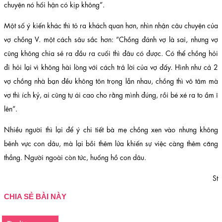
chuyện nó hối hận có kịp không”.
Một số ý kiến khác thì tỏ ra khách quan hơn, nhìn nhận câu chuyện của
vợ chồng V. một cách sâu sắc hơn: “Chồng đánh vợ là sai, nhưng vợ
cũng không chia sẻ ra đầu ra cuối thì đâu có được. Có thể chồng hỏi
đi hỏi lại vì không hài lòng với cách trả lời của vợ đấy. Hình như cả 2
vợ chồng nhà bạn đều không tôn trọng lẫn nhau, chồng thì vô tâm mà
vợ thì ích kỷ, ai cũng tự ái cao cho rằng mình đúng, rồi bé xé ra to ầm ĩ
lên”.
Nhiều người thì lại để ý chi tiết bà mẹ chồng xen vào nhưng không
bênh vực con dâu, mà lại bồi thêm lửa khiến sự việc càng thêm căng
thẳng. Người ngoài còn tức, huống hồ con dâu.
St
CHIA SẺ BÀI NÀY