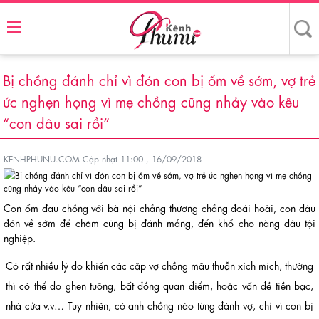
Bị chồng đánh chỉ vì đón con bị ốm về sớm, vợ trẻ
ức nghẹn họng vì mẹ chồng cũng nhảy vào kêu
“con dâu sai rồi”
KENHPHUNU.COM
Cập nhật 11:00 , 16/09/2018
Con ốm đau chồng với bà nội chẳng thương chẳng đoái hoài, con dâu
đón về sớm để chăm cũng bị đánh mắng, đến khổ cho nàng dâu tội
nghiệp.
Có rất nhiều lý do khiến các cặp vợ chồng mâu thuẫn xích mích, thường
thì có thể do ghen tuông, bất đồng quan điểm, hoặc vấn đề tiền bạc,
nhà cửa v.v… Tuy nhiên, có anh chồng nào từng đánh vợ, chỉ vì con bị