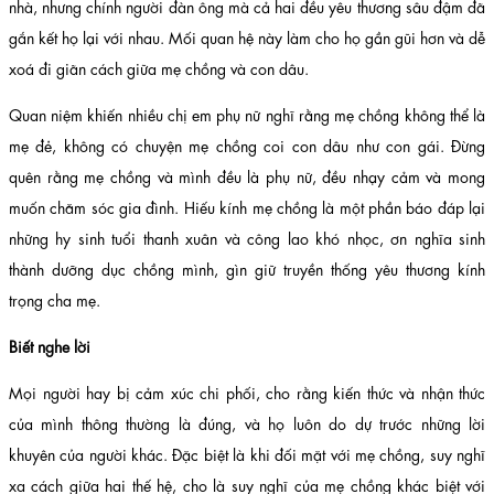
nhà, nhưng chính người đàn ông mà cả hai đều yêu thương sâu đậm đã
gắn kết họ lại với nhau. Mối quan hệ này làm cho họ gần gũi hơn và dễ
xoá đi giãn cách giữa mẹ chồng và con dâu.
Quan niệm khiến nhiều chị em phụ nữ nghĩ rằng mẹ chồng không thể là
mẹ đẻ, không có chuyện mẹ chồng coi con dâu như con gái. Đừng
quên rằng mẹ chồng và mình đều là phụ nữ, đều nhạy cảm và mong
muốn chăm sóc gia đình. Hiếu kính mẹ chồng là một phần báo đáp lại
những hy sinh tuổi thanh xuân và công lao khó nhọc, ơn nghĩa sinh
thành dưỡng dục chồng mình, gìn giữ truyền thống yêu thương kính
trọng cha mẹ.
Biết nghe lời
Mọi người hay bị cảm xúc chi phối, cho rằng kiến ​​thức và nhận thức
của mình thông thường là đúng, và họ luôn do dự trước những lời
khuyên của người khác. Đặc biệt là khi đối mặt với mẹ chồng, suy nghĩ
xa cách giữa hai thế hệ, cho là suy nghĩ của mẹ chồng khác biệt với