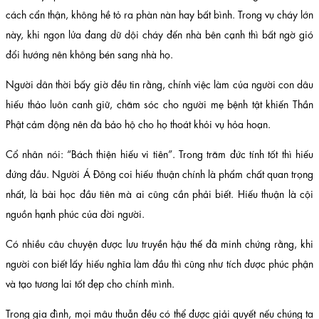
cách cẩn thận, không hề tỏ ra phàn nàn hay bất bình. Trong vụ cháy lớn
này, khi ngọn lửa đang dữ dội cháy đến nhà bên cạnh thì bất ngờ gió
đổi hướng nên không bén sang nhà họ.
Người dân thời bấy giờ đều tin rằng, chính việc làm của người con dâu
hiếu thảo luôn canh giữ, chăm sóc cho người mẹ bệnh tật khiến Thần
Phật cảm động nên đã bảo hộ cho họ thoát khỏi vụ hỏa hoạn.
Cổ nhân nói: “Bách thiện hiếu vi tiên”. Trong trăm đức tính tốt thì hiếu
đứng đầu. Người Á Đông coi hiếu thuận chính là phẩm chất quan trọng
nhất, là bài học đầu tiên mà ai cũng cần phải biết. Hiếu thuận là cội
nguồn hạnh phúc của đời người.
Có nhiều câu chuyện được lưu truyền hậu thế đã minh chứng rằng, khi
người con biết lấy hiếu nghĩa làm đầu thì cũng như tích được phúc phận
và tạo tương lai tốt đẹp cho chính mình.
Trong gia đình, mọi mâu thuẫn đều có thể được giải quyết nếu chúng ta