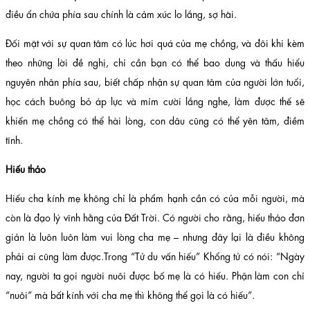
điều ẩn chứa phía sau chính là cảm xúc lo lắng, sợ hãi.
Đối mặt với sự quan tâm có lúc hơi quá của mẹ chồng, và đôi khi kèm
theo những lời đề nghị, chỉ cần bạn có thể bao dung và thấu hiểu
nguyên nhân phía sau, biết chấp nhận sự quan tâm của người lớn tuổi,
học cách buông bỏ áp lực và mỉm cười lắng nghe, làm được thế sẽ
khiến mẹ chồng có thể hài lòng, con dâu cũng có thể yên tâm, điềm
tĩnh.
Hiếu thảo
Hiếu cha kính mẹ không chỉ là phẩm hạnh cần có của mỗi người, mà
còn là đạo lý vĩnh hằng của Đất Trời. Có người cho rằng, hiếu thảo đơn
giản là luôn luôn làm vui lòng cha mẹ – nhưng đây lại là điều không
phải ai cũng làm được.Trong “Tử du vấn hiếu” Khổng tử có nói: “Ngày
nay, người ta gọi người nuôi được bố mẹ là có hiếu. Phận làm con chỉ
“nuôi” mà bất kính với cha mẹ thì không thể gọi là có hiếu”.