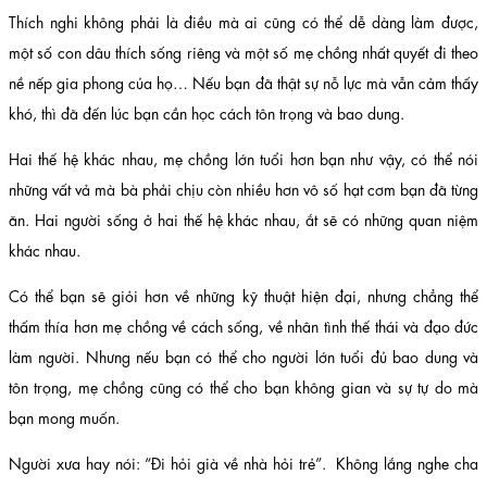
Thích nghi không phải là điều mà ai cũng có thể dễ dàng làm được,
một số con dâu thích sống riêng và một số mẹ chồng nhất quyết đi theo
nề nếp gia phong của họ… Nếu bạn đã thật sự nỗ lực mà vẫn cảm thấy
khó, thì đã đến lúc bạn cần học cách tôn trọng và bao dung.
Hai thế hệ khác nhau, mẹ chồng lớn tuổi hơn bạn như vậy, có thể nói
những vất vả mà bà phải chịu còn nhiều hơn vô số hạt cơm bạn đã từng
ăn. Hai người sống ở hai thế hệ khác nhau, ắt sẽ có những quan niệm
khác nhau.
Có thể bạn sẽ giỏi hơn về những kỹ thuật hiện đại, nhưng chẳng thể
thấm thía hơn mẹ chồng về cách sống, về nhân tình thế thái và đạo đức
làm người. Nhưng nếu bạn có thể cho người lớn tuổi đủ bao dung và
tôn trọng, mẹ chồng cũng có thể cho bạn không gian và sự tự do mà
bạn mong muốn.
Người xưa hay nói: “Đi hỏi già về nhà hỏi trẻ”. Không lắng nghe cha