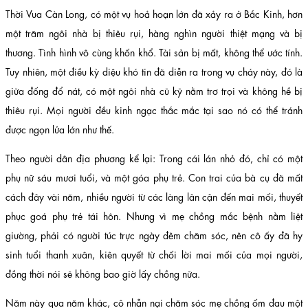
Thời Vua Càn Long, có một vụ hoả hoạn lớn đã xảy ra ở Bắc Kinh, hơn
một trăm ngôi nhà bị thiêu rụi, hàng nghìn người thiệt mạng và bị
thương. Tình hình vô cùng khốn khổ. Tài sản bị mất, không thể ước tính.
Tuy nhiên, một điều kỳ diệu khó tin đã diễn ra trong vụ cháy này, đó là
giữa đống đổ nát, có một ngôi nhà cũ kỹ nằm trơ trọi và không hề bị
thiêu rụi. Mọi người đều kinh ngạc thắc mắc tại sao nó có thể tránh
được ngọn lửa lớn như thế.
Theo người dân địa phương kể lại: Trong cái lán nhỏ đó, chỉ có một
phụ nữ sáu mươi tuổi, và một góa phụ trẻ. Con trai của bà cụ đã mất
cách đây vài năm, nhiều người từ các làng lân cận đến mai mối, thuyết
phục goá phụ trẻ tái hôn. Nhưng vì mẹ chồng mắc bệnh nằm liệt
giường, phải có người túc trực ngày đêm chăm sóc, nên cô ấy đã hy
sinh tuổi thanh xuân, kiên quyết từ chối lời mai mối của mọi người,
đồng thời nói sẽ không bao giờ lấy chồng nữa.
Năm này qua năm khác, cô nhẫn nại chăm sóc mẹ chồng ốm đau một