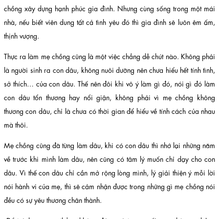
chồng xây dựng hạnh phúc gia đình. Nhưng cùng sống trong một mái
nhà, nếu biết viên dung tất cả tình yêu đó thì gia đình sẽ luôn êm ấm,
thịnh vượng.
Thực ra làm mẹ chồng cũng là một việc chẳng dễ chút nào. Không phải
là người sinh ra con dâu, không nuôi dưỡng nên chưa hiểu hết tính tình,
sở thích… của con dâu. Thế nên đôi khi vô ý làm gì đó, nói gì đó làm
con dâu tổn thương hay nổi giận, không phải vì mẹ chồng không
thương con dâu, chỉ là chưa có thời gian để hiểu về tính cách của nhau
mà thôi.
Mẹ chồng cũng đã từng làm dâu, khi có con dâu thì nhớ lại những năm
về trước khi mình làm dâu, nên cũng có tâm lý muốn chỉ dạy cho con
dâu. Vì thế con dâu chỉ cần mở rộng lòng mình, lý giải thiện ý mỗi lời
nói hành vi của mẹ, thì sẽ cảm nhận được trong những gì mẹ chồng nói
đều có sự yêu thương chân thành.