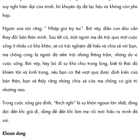
suy nghĩ hiện đại của mình, lời khuyên ấy đã lạc hậu và không còn phù
hợp.
Người xưa nói rằng: “ Nhập gia tùy tục”. Bởi vậy, điều con dâu cần
thay đổi bản thân mình. Sau tất cả, một người mẹ đã trải qua một cuộc
sống ít nhiều có khó khăn, sẽ có trải nghiệm để hiểu và chia sẻ với bạn,
mẹ chồng cũng là người đã nếm trải những thăng trầm, những dư vị
cuộc sống. Bởi vậy, hãy bỏ đi sự khó chịu trong lòng, biết tỏ thái độ
khiêm tốn và kính trọng, nếu bạn có thể vượt qua được định kiến của
bản thân, bạn sẽ thấy rằng những chia sẻ của mẹ chồng có giá trị
nhường nào.
Trong cuộc sống gia đình, “thích nghi” là sự khôn ngoan lớn nhất, đừng
đợi đến khi già đi, đừng để đến khi làm mẹ rồi mới hiểu ra mình đã
sai.
Khoan dung