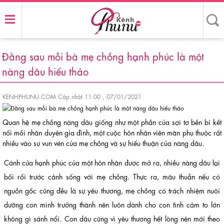
Đằng sau mỗi bà mẹ chồng hạnh phúc là một
nàng dâu hiếu thảo
KENHPHUNU.COM
Cập nhật 11:00 , 07/01/2021
Quan hệ mẹ chồng nàng dâu giống như một phần của sợi tơ bền bỉ kết
nối mối nhân duyên gia đình, một cuộc hôn nhân viên mãn phụ thuộc rất
nhiều vào sự vun vén của mẹ chồng và sự hiếu thuận của nàng dâu.
Cánh cửa hạnh phúc của một hôn nhân được mở ra, nhiều nàng dâu lại
bối rối trước cảnh sống với mẹ chồng. Thực ra, mâu thuẫn nếu có
nguồn gốc cũng đều là sự yêu thương, mẹ chồng có trách nhiệm nuôi
dưỡng con mình trưởng thành nên luôn dành cho con tình cảm to lớn
không gì sánh nổi. Con dâu cũng vì yêu thương hết lòng nên mới theo