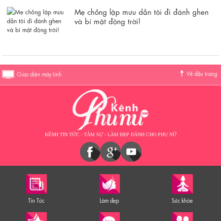
Mẹ chồng lập mưu dẫn tôi đi đánh ghen
và bí mật động trời!
Về đầu trang
Giao diện máy tính
KÊNH TIN TỨC - TÂM SỰ - LÀM ĐẸP DÀNH CHO PHỤ NỮ
Tin Tức
Làm đẹp
Sức khỏe