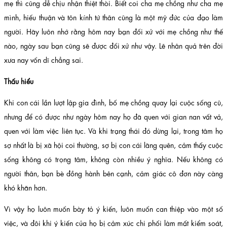
mẹ thì cũng dễ chịu nhận thiệt thòi. Biết coi cha mẹ chồng như cha mẹ
mình, hiếu thuận và tôn kính tứ thân cũng là một mỹ đức của đạo làm
người. Hãy luôn nhớ rằng hôm nay bạn đối xử với mẹ chồng như thế
nào, ngày sau bạn cũng sẽ được đối xử như vậy. Lẽ nhân quả trên đời
xưa nay vốn dĩ chẳng sai.
Thấu hiểu
Khi con cái lần lượt lập gia đình, bố mẹ chồng quay lại cuộc sống cũ,
nhưng để có được như ngày hôm nay họ đã quen với gian nan vất vả,
quen với làm việc liên tục. Và khi trạng thái đó dừng lại, trong tâm họ
sợ nhất là bị xã hội coi thường, sợ bị con cái lãng quên, cảm thấy cuộc
sống không có trọng tâm, không còn nhiều ý nghĩa. Nếu không có
người thân, bạn bè đồng hành bên cạnh, cảm giác cô đơn này càng
khó khăn hơn.
Vì vậy họ luôn muốn bày tỏ ý kiến, luôn muốn can thiệp vào một số
việc, và đôi khi ý kiến của họ bị cảm xúc chi phối làm mất kiểm soát,