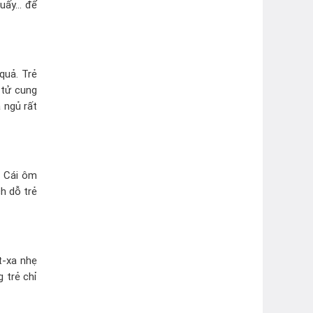
quấy… để
quả. Trẻ
 tử cung
 ngủ rất
. Cái ôm
h dỗ trẻ
t-xa nhẹ
 trẻ chỉ