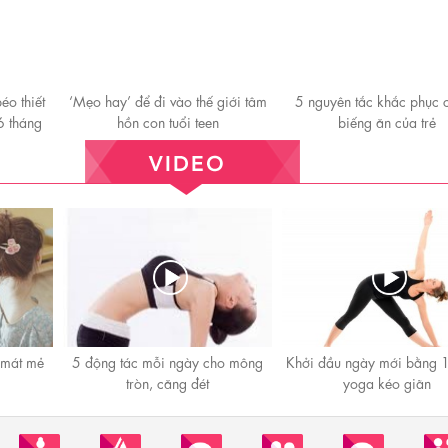
éo thiết
‘Mẹo hay’ để đi vào thế giới tâm
5 nguyên tắc khắc phục 
6 tháng
hồn con tuổi teen
biếng ăn của trẻ
 mát mẻ
5 động tác mỗi ngày cho mông
Khởi đầu ngày mới bằng 1
tròn, căng đét
yoga kéo giãn