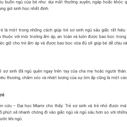
ệu buồn ngủ của bé như: dụi mắt thường xuyên, ngáp hoặc khóc 
ng giờ sinh học nhất định.
ẻ là một trong những cách giúp trẻ sơ sinh ngủ sâu giấc rất hiệu 
n thuộc với môi trường ấm áp, an toàn và luôn được bao bọc trong
iệc giữ cho trẻ ấm áp và được bao bọc vừa đủ sẽ giúp bé dễ chịu và
rẻ sơ sinh đã ngủ quên ngay trên tay của cha mẹ hoặc người thân
yêu thương, chăm sóc và nhiệt lượng của sự ôm ấp cũng là một các
.
trẻ
ên cứu – Đại học Miami cho thấy: Trẻ sơ sinh và trẻ nhỏ được má
15 phút sẽ nhanh chóng đi vào giấc ngủ và ngủ sâu hơn so với những
ước khi ngủ.