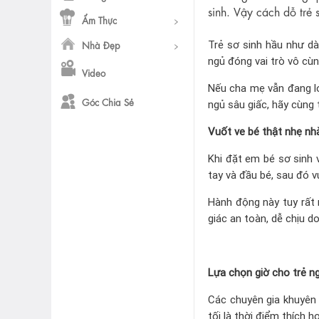
sinh. Vậy cách dỗ trẻ 
Ẩm Thực
Trẻ sơ sinh hầu như dàn
Nhà Đẹp
ngủ đóng vai trò vô cùn
Video
Nếu cha mẹ vẫn đang lo
Góc Chia Sẻ
ngủ sâu giấc, hãy cùng
Vuốt ve bé thật nhẹ nh
Khi đặt em bé sơ sinh 
tay và đầu bé, sau đó v
Hành động này tuy rất 
giác an toàn, dễ chịu d
Lựa chọn giờ cho trẻ ng
Các chuyên gia khuyên r
tối là thời điểm thích h