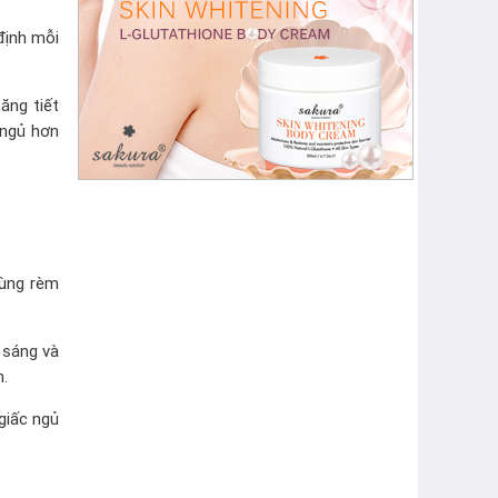
định mỗi
ăng tiết
 ngủ hơn
dùng rèm
 sáng và
n.
giấc ngủ