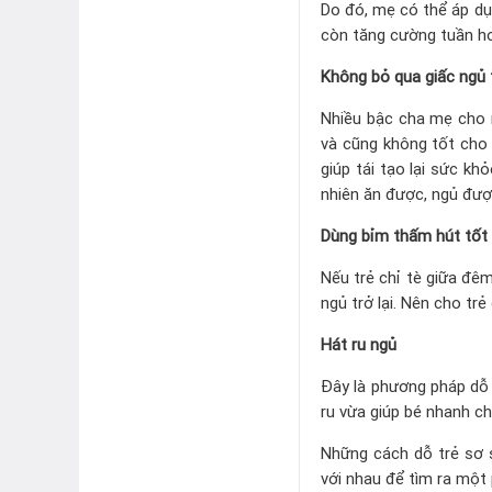
Do đó, mẹ có thể áp dụ
còn tăng cường tuần ho
Không bỏ qua giấc ngủ 
Nhiều bậc cha mẹ cho r
và cũng không tốt cho t
giúp tái tạo lại sức kh
nhiên ăn được, ngủ đượ
Dùng bỉm thấm hút tốt
Nếu trẻ chỉ tè giữa đêm
ngủ trở lại. Nên cho tr
Hát ru ngủ
Đây là phương pháp dỗ 
ru vừa giúp bé nhanh ch
Những cách dỗ trẻ sơ s
với nhau để tìm ra một