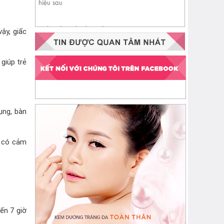
Nhận biết da đang thiếu
ậy, giấc
ceramide qua 4 dấu hiệu sau
giúp trẻ
ụng, bàn
ẻ có cảm
ến 7 giờ