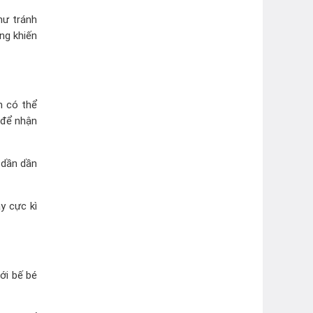
hư tránh
ng khiến
n có thể
 để nhận
 dần dần
y cực kì
ới bế bé