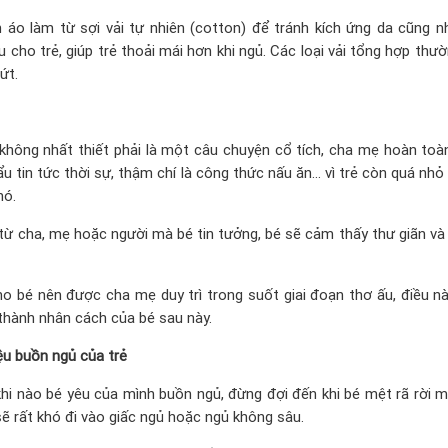
áo làm từ sợi vải tự nhiên (cotton) để tránh kích ứng da cũng n
 cho trẻ, giúp trẻ thoải mái hơn khi ngủ. Các loại vải tổng hợp thườ
ứt.
, không nhất thiết phải là một câu chuyện cổ tích, cha mẹ hoàn toà
 tin tức thời sự, thậm chí là công thức nấu ăn… vì trẻ còn quá nhỏ
nó.
từ cha, mẹ hoặc người mà bé tin tưởng, bé sẽ cảm thấy thư giãn và
o bé nên được cha mẹ duy trì trong suốt giai đoạn thơ ấu, điều nà
 thành nhân cách của bé sau này.
ệu buồn ngủ của trẻ
hi nào bé yêu của mình buồn ngủ, đừng đợi đến khi bé mệt rã rời m
sẽ rất khó đi vào giấc ngủ hoặc ngủ không sâu.