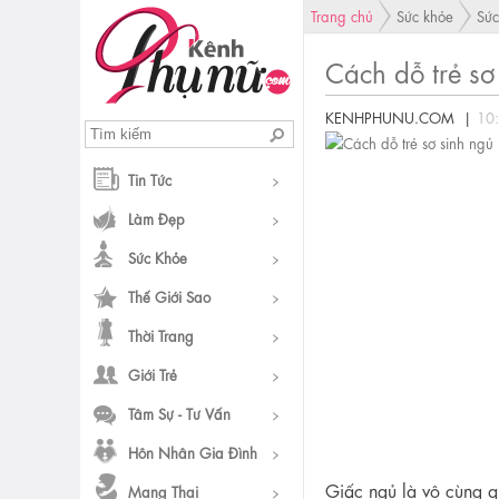
Trang chủ
Sức khỏe
Sức
Cách dỗ trẻ sơ
KENHPHUNU.COM |
10
Tin Tức
Làm Đẹp
Sức Khỏe
Thế Giới Sao
Thời Trang
Giới Trẻ
Tâm Sự - Tư Vấn
Hôn Nhân Gia Đình
Giấc ngủ là vô cùng qua
Mang Thai