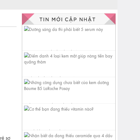
Dưỡng sáng da thì phải biết 5
serum này
Điểm danh 4 loại kem mắt
giúp nàng tiễn bay quầng
thâm
Những công dụng chưa biết
của kem dưỡng Baume B5
LaRoche...
Cơ thể bạn đang thiếu vitamin
rẻ sơ
nào?