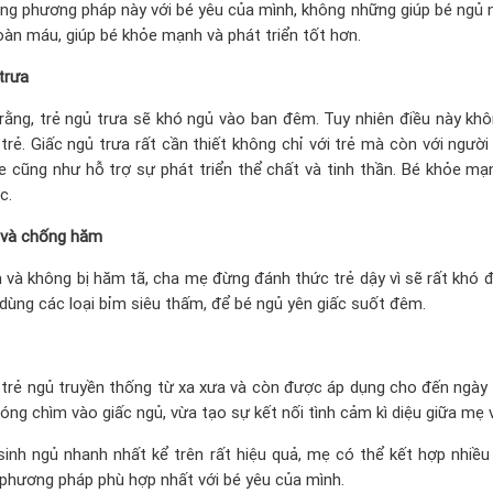
ng phương pháp này với bé yêu của mình, không những giúp bé ngủ
àn máu, giúp bé khỏe mạnh và phát triển tốt hơn.
trưa
ằng, trẻ ngủ trưa sẽ khó ngủ vào ban đêm. Tuy nhiên điều này kh
rẻ. Giấc ngủ trưa rất cần thiết không chỉ với trẻ mà còn với người 
ỏe cũng như hỗ trợ sự phát triển thể chất và tinh thần. Bé khỏe mạ
c.
 và chống hăm
 và không bị hăm tã, cha mẹ đừng đánh thức trẻ dậy vì sẽ rất khó đ
ẻ dùng các loại bỉm siêu thấm, để bé ngủ yên giấc suốt đêm.
trẻ ngủ truyền thống từ xa xưa và còn được áp dụng cho đến ngày 
óng chìm vào giấc ngủ, vừa tạo sự kết nối tình cảm kì diệu giữa mẹ 
inh ngủ nhanh nhất kể trên rất hiệu quả, mẹ có thể kết hợp nhiều 
 phương pháp phù hợp nhất với bé yêu của mình.