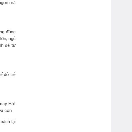
 ngon mà
ông đúng
lớn, ngủ
nh sẽ tự
ể dỗ trẻ
nay. Hát
và con.
cách lại