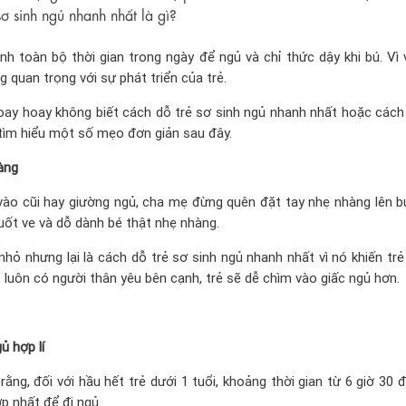
sơ sinh ngủ nhanh nhất là gì?
h toàn bộ thời gian trong ngày để ngủ và chỉ thức dậy khi bú. Vì v
g quan trọng với sự phát triển của trẻ.
ay hoay không biết cách dỗ trẻ sơ sinh ngủ nhanh nhất hoặc cách 
 tìm hiểu một số mẹo đơn giản sau đây.
àng
vào cũi hay giường ngủ, cha mẹ đừng quên đặt tay nhẹ nhàng lên b
uốt ve và dỗ dành bé thật nhẹ nhàng.
nhỏ nhưng lại là cách dỗ trẻ sơ sinh ngủ nhanh nhất vì nó khiến tr
o luôn có người thân yêu bên cạnh, trẻ sẽ dễ chìm vào giấc ngủ hơn.
ủ hợp lí
ằng, đối với hầu hết trẻ dưới 1 tuổi, khoảng thời gian từ 6 giờ 30 đ
ợp nhất để đi ngủ.