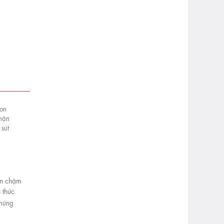
on chậm
 thức
 sút