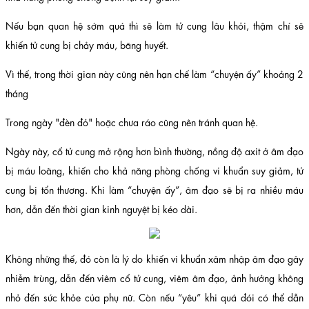
Nếu bạn quan hệ sớm quá thì sẽ làm tử cung lâu khỏi, thậm chí sẽ
khiến tử cung bị chảy máu, băng huyết.
Vì thế, trong thời gian này cũng nên hạn chế làm “chuyện ấy” khoảng 2
tháng
Trong ngày "đèn đỏ" hoặc chưa ráo cũng nên tránh quan hệ.
Ngày này, cổ tử cung mở rộng hơn bình thường, nồng độ axit ở âm đạo
bị máu loãng, khiến cho khả năng phòng chống vi khuẩn suy giảm, tử
cung bị tổn thương. Khi làm “chuyện ấy”, âm đạo sẽ bị ra nhiều máu
hơn, dẫn đến thời gian kinh nguyệt bị kéo dài.
Không những thế, đó còn là lý do khiến vi khuẩn xâm nhập âm đạo gây
nhiễm trùng, dẫn đến viêm cổ tử cung, viêm âm đạo, ảnh hưởng không
nhỏ đến sức khỏe của phụ nữ. Còn nếu “yêu” khi quá đói có thể dẫn