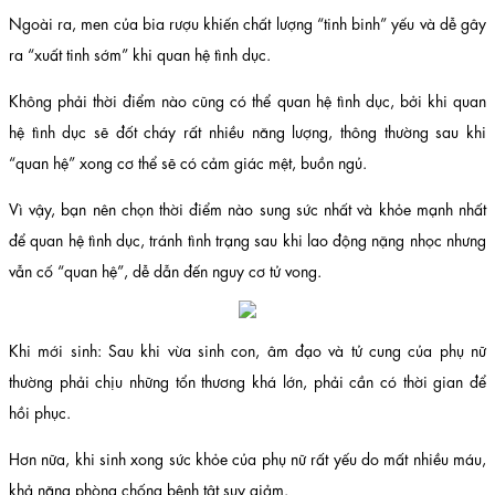
Ngoài ra, men của bia rượu khiến chất lượng “tinh binh” yếu và dễ gây
ra “xuất tinh sớm” khi quan hệ tình dục.
Không phải thời điểm nào cũng có thể quan hệ tình dục, bởi khi quan
hệ tình dục sẽ đốt cháy rất nhiều năng lượng, thông thường sau khi
“quan hệ” xong cơ thể sẽ có cảm giác mệt, buồn ngủ.
Vì vậy, bạn nên chọn thời điểm nào sung sức nhất và khỏe mạnh nhất
để quan hệ tình dục, tránh tình trạng sau khi lao động nặng nhọc nhưng
vẫn cố “quan hệ”, dễ dẫn đến nguy cơ tử vong.
Khi mới sinh: Sau khi vừa sinh con, âm đạo và tử cung của phụ nữ
thường phải chịu những tổn thương khá lớn, phải cần có thời gian để
hồi phục.
Hơn nữa, khi sinh xong sức khỏe của phụ nữ rất yếu do mất nhiều máu,
khả năng phòng chống bệnh tật suy giảm.