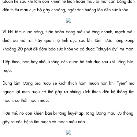
Quan hệ sau khi tắm còn khiến hệ tuần hoàn máu bị mất cân bằng dẫn
đến thiếu máu cục bộ gây choáng, ngất ảnh hưởng lớn đến sức khỏe.
Vì khi tắm nước nóng, tuần hoàn trong máu sẽ tăng nhanh, mạch máu
dưới da mở ra. Hãy quan hệ tình dục sau khi tắm nước nóng xong
khoảng 20 phút để đảm bảo sức khỏe và có được “chuyện ấy” mĩ mãn.
Tiếp theo, bạn hãy nhớ, không nên quan hệ tình dục sau khi uống bia,
rượu.
Đừng lầm tưởng bia rượu sẽ kích thích ham muốn hơn khi “yêu” mà
ngược lại men rượu có thể gây ra những kích thích đến hệ thống tim
mạch, co thắt mạch máu.
Hơn thế, nó còn khiến bạn bị tăng huyết áp, tăng lượng máu lưu thông,
gây ra các bệnh tim mạch và mạch máu não.