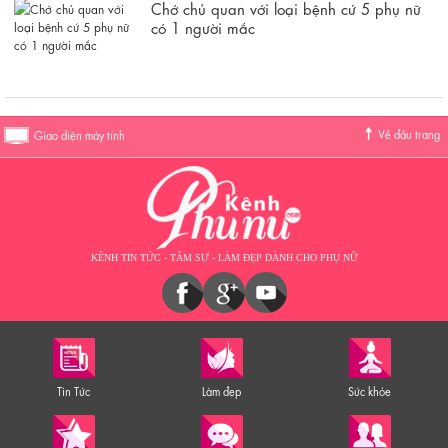
Chớ chủ quan với loại bệnh cứ 5 phụ nữ
có 1 người mắc
Về đầu trang
Giao diện máy tính
KÊNH TIN TỨC - TÂM SỰ - LÀM ĐẸP DÀNH CHO PHỤ NỮ
Tin Tức
Làm đẹp
Sức khỏe