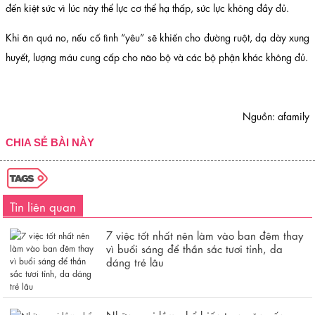
đến kiệt sức vì lúc này thể lực cơ thể hạ thấp, sức lực không đầy đủ.
Khi ăn quá no, nếu cố tình “yêu” sẽ khiến cho đường ruột, dạ dày xung
huyết, lượng máu cung cấp cho não bộ và các bộ phận khác không đủ.
Nguồn: afamily
CHIA SẺ BÀI NÀY
Tin liên quan
7 việc tốt nhất nên làm vào ban đêm thay
vì buổi sáng để thần sắc tươi tỉnh, da
dáng trẻ lâu
Những sai lầm phổ biến trong ăn uống