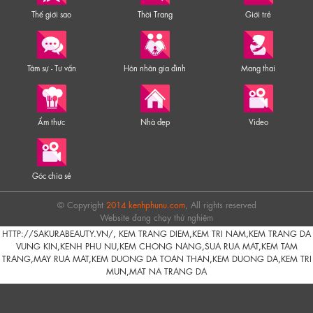
Thế giới sao
Thời Trang
Giới trẻ
Tâm sự - Tư vấn
Hôn nhân gia đình
Mang thai
Ẩm thực
Nhà đẹp
Video
Góc chia sẻ
© Copyright
2014 kenhphunu.com
, All rights reserved
Website đang chạy thử nghiệm
HTTP://SAKURABEAUTY.VN/
,
KEM TRANG DIEM
,
KEM TRI NAM
,
KEM TRANG DA
VUNG KIN
,
KENH PHU NU
,
KEM CHONG NANG
,
SUA RUA MAT
,
KEM TAM
TRANG
,
MAY RUA MAT
,
KEM DUONG DA TOAN THAN
,
KEM DUONG DA
,
KEM TRI
MUN
,
MAT NA TRANG DA