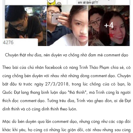
Chuyện thật như đùa, nên duyên vợ chồng nhờ đam mê comment dạo
Theo bài của chủ nhân facebook cô nàng Trinh Thảo Phạm chia sẻ, cô
cùng chồng bén duyên với nhau nhờ những dòng comment dạo. Chuyện
bắt đầu từ trước ngày 27/3/2018, trong lúc chồng của cô bạn, là
Quốc Đạt lang thang bình luận dạo "thả thính", mà Trinh cũng là người
thích đọc comment dạo. Tưởng trêu đùa, Trinh vào ghẹo đòn, ai dè Đạt
dính thính và cô cũng dính thính theo luôn.
Mặc dù bén duyên qua lần comment dạo, nhưng cũng như các cặp đôi
khác khi yêu, họ cũng có những lúc giận dỗi, cãi nhau nhưng sau cùng