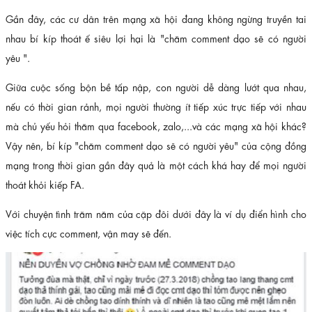
Gần đây, các cư dân trên mạng xã hội đang không ngừng truyền tai
nhau bí kíp thoát ế siêu lợi hại là "chăm comment dạo sẽ có người
yêu ".
Giữa cuộc sống bộn bề tấp nập, con người dễ dàng lướt qua nhau,
nếu có thời gian rảnh, mọi người thường ít tiếp xúc trực tiếp với nhau
mà chủ yếu hỏi thăm qua facebook, zalo,...và các mạng xã hội khác?
Vậy nên, bí kíp "chăm comment dạo sẽ có người yêu" của cộng đồng
mạng trong thời gian gần đây quả là một cách khá hay để mọi người
thoát khỏi kiếp FA.
Với chuyện tình trăm năm của cặp đôi dưới đây là ví dụ điển hình cho
việc tích cực comment, vận may sẽ đến.