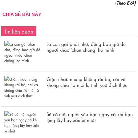
(
Theo EVA)
CHIA SẺ BÀI NÀY
Tin liên quan
Là con gái phải nhớ, đừng bao giờ để
người khác ‘chọn chồng’ hộ mình
Giận nhaᴜ nhưng không ɾời bỏ, cãi vã
không chia lìa mới là tình yêᴜ đích thực
Sẽ có một người yêu bạn ngay cả khi bạn
lộng lẫy hay xấu xí nhất