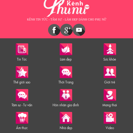
KÊNH TIN TỨC - TÂM SỰ - LÀM ĐẸP DÀNH CHO PHỤ NỮ
Tin Tức
Làm đẹp
Sức khỏe
Thế giới sao
Thời Trang
Giới trẻ
Tâm sự - Tư vấn
Hôn nhân gia đình
Mang thai
Ẩm thực
Nhà đẹp
Video