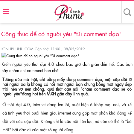
Công thức để có người yêu "Đi comment dạo"
KENHPHUNU.COM
Cập nhật 11:00 , 08/05/2019
Kiếm người yêu thời đại 4.0 chưa bao giờ đơn giản đến thế. Các bạn
hãy chăm chỉ comment hơn nhé!
Tưởng đùa mà thật, chỉ bằng mấy dòng comment dạo, một cặp đôi từ
hai người xa lạ không có nổi một người bạn chung bỗng một ngày đẹp
trời nên vợ nên chồng, quả thật câu nói "chăm comment dạo sẽ có
người yêu"đang hot trên MXH gần đây linh quá.
Ở thời đại 4.0, internet đang len lỏi, xuất hiện ở khắp mọi nơi, và kể
cả tình yêu thời buổi hiện giờ, internet cũng góp một phần khá đáng kể
đối với các cặp đôi. Không chỉ là cầu nối liên lạc, nó còn có thể là "bà
mối" bất đắc dĩ của một số người dùng.