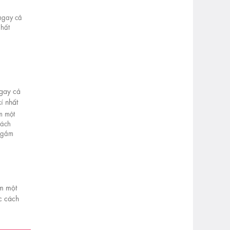
ngay cả
í nhất
ếm một
c cách
ể ngắm
g