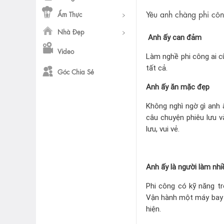
Yêu anh chàng phi côn
Ẩm Thực
Nhà Đẹp
Anh ấy can đảm
Video
Làm nghề phi công ai c
tất cả.
Góc Chia Sẻ
Anh ấy ăn mặc đẹp
Không nghì ngờ gì anh 
câu chuyện phiêu lưu 
lưu, vui vẻ.
Anh ấy là người làm nhi
Phi công có kỹ năng tr
Vận hành một máy bay tr
hiện.