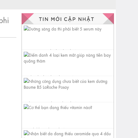
phi
Dưỡng sáng da thì phải biết 5
serum này
Điểm danh 4 loại kem mắt
giúp nàng tiễn bay quầng
thâm
Những công dụng chưa biết
của kem dưỡng Baume B5
LaRoche...
Cơ thể bạn đang thiếu vitamin
nào?