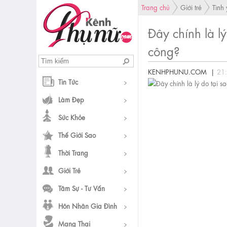
Trang chủ
Giới trẻ
Tình
Đây chính là l
công?
KENHPHUNU.COM |
21
Tin Tức
Làm Đẹp
Sức Khỏe
Thế Giới Sao
Thời Trang
Giới Trẻ
Tâm Sự - Tư Vấn
Hôn Nhân Gia Đình
Mang Thai