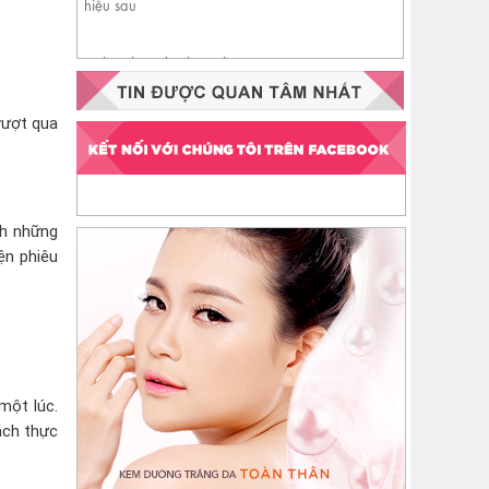
Nhận biết da đang thiếu
ceramide qua 4 dấu hiệu sau
vượt qua
ch những
ện phiêu
một lúc.
ách thực