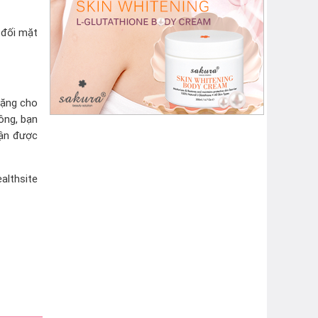
 đối mặt
tặng cho
ông, bạn
hận được
althsite