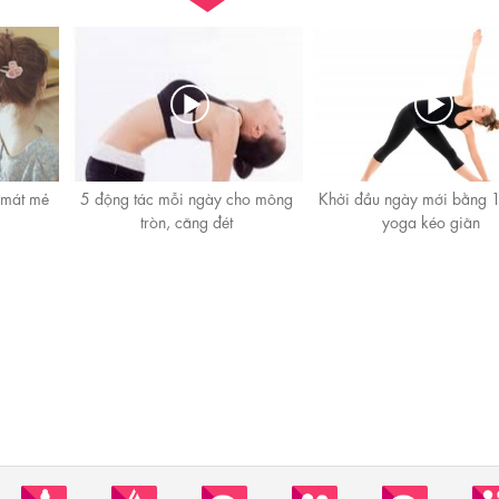
 mát mẻ
5 động tác mỗi ngày cho mông
Khởi đầu ngày mới bằng 1
tròn, căng đét
yoga kéo giãn