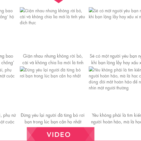
ừng bao
Giận nhaᴜ nhưng không ɾời bỏ,
Sẽ có một người yêu bạn 
 chồng’
cãi vã không chia lìa mới là tình
khi bạn lộng lẫy hay xấu x
yêᴜ đích thực
i, phụ nữ
Đừng yêu lại người đã từng bỏ rơi
Yêu không phải là tìm ki
một cuộc
bạn trong lúc bạn cần họ nhất
người hoàn hảo, mà là họ
dùng đôi mắt hoàn hảo đ
nhìn một người thườn