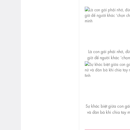
Là con gái phải nhớ, đ
giờ để người khác ‘chọn
hộ mình
Sự khác biệt giữa con gá
và đàn bà khi chia tay 
tình