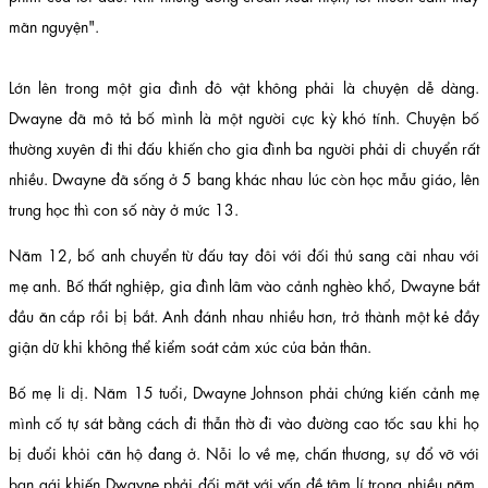
mãn nguyện".
Lớn lên trong một gia đình đô vật không phải là chuyện dễ dàng.
Dwayne đã mô tả bố mình là một người cực kỳ khó tính. Chuyện bố
thường xuyên đi thi đấu khiến cho gia đình ba người phải di chuyển rất
nhiều. Dwayne đã sống ở 5 bang khác nhau lúc còn học mẫu giáo, lên
trung học thì con số này ở mức 13.
Năm 12, bố anh chuyển từ đấu tay đôi với đối thủ sang cãi nhau với
mẹ anh. Bố thất nghiệp, gia đình lâm vào cảnh nghèo khổ, Dwayne bắt
đầu ăn cắp rồi bị bắt. Anh đánh nhau nhiều hơn, trở thành một kẻ đầy
giận dữ khi không thể kiểm soát cảm xúc của bản thân.
Bố mẹ li dị. Năm 15 tuổi, Dwayne Johnson phải chứng kiến cảnh mẹ
mình cố tự sát bằng cách đi thẫn thờ đi vào đường cao tốc sau khi họ
bị đuổi khỏi căn hộ đang ở. Nỗi lo về mẹ, chấn thương, sự đổ vỡ với
bạn gái khiến Dwayne phải đối mặt với vấn đề tâm lí trong nhiều năm.