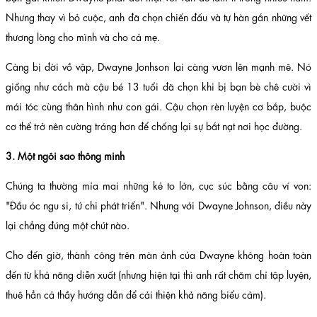
Nhưng thay vì bỏ cuộc, anh đã chọn chiến đấu và tự hàn gắn những vết
thương lòng cho mình và cho cả mẹ.
Càng bị đời vồ vập, Dwayne Jonhson lại càng vươn lên mạnh mẽ. Nó
giống như cách mà cậu bé 13 tuổi đã chọn khi bị bạn bè chê cười vì
mái tóc cùng thân hình như con gái. Cậu chọn rèn luyện cơ bắp, buộc
cơ thể trở nên cường tráng hơn để chống lại sự bắt nạt nơi học đường.
3. Một ngôi sao thông minh
Chúng ta thường mỉa mai những kẻ to lớn, cục súc bằng câu ví von:
"Đầu óc ngu si, tứ chi phát triển". Nhưng với Dwayne Johnson, điều này
lại chẳng đúng một chút nào.
Cho đến giờ, thành công trên màn ảnh của Dwayne không hoàn toàn
đến từ khả năng diễn xuất (nhưng hiện tại thì anh rất chăm chỉ tập luyện,
thuê hẳn cả thầy hướng dẫn để cải thiện khả năng biểu cảm).