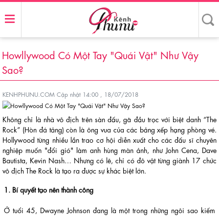
Howllywood Có Một Tay "Quái Vật" Như Vậy
Sao?
KENHPHUNU.COM
Cập nhật 14:00 , 18/07/2018
Không chỉ là nhà vô địch trên sàn đấu, gã đầu trọc với biệt danh “The
Rock” (Hòn đá tảng) còn là ông vua của các bảng xếp hạng phòng vé.
Hollywood từng nhiều lần trao cơ hội diễn xuất cho các đấu sĩ chuyên
nghiệp muốn "đổi gió" làm anh hùng màn ảnh, như John Cena, Dave
Bautista, Kevin Nash… Nhưng có lẽ, chỉ có đô vật từng giành 17 chức
vô địch The Rock là tạo ra được sự khác biệt lớn.
1. Bí quyết tạo nên thành công
Ở tuổi 45, Dwayne Johnson đang là một trong những ngôi sao kiếm