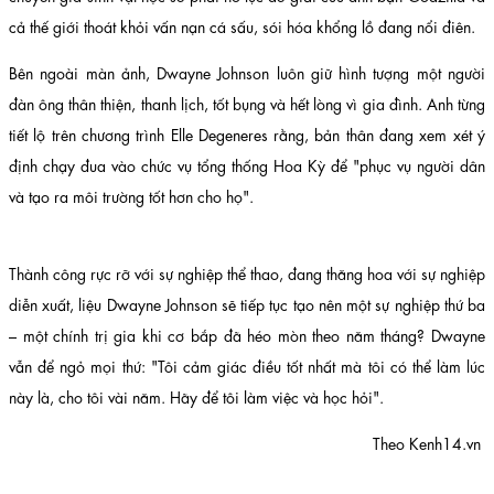
cả thế giới thoát khỏi vấn nạn cá sấu, sói hóa khổng lồ đang nổi điên.
Bên ngoài màn ảnh, Dwayne Johnson luôn giữ hình tượng một người
đàn ông thân thiện, thanh lịch, tốt bụng và hết lòng vì gia đình. Anh từng
tiết lộ trên chương trình Elle Degeneres rằng, bản thân đang xem xét ý
định chạy đua vào chức vụ tổng thống Hoa Kỳ để "phục vụ người dân
và tạo ra môi trường tốt hơn cho họ".
Thành công rực rỡ với sự nghiệp thể thao, đang thăng hoa với sự nghiệp
diễn xuất, liệu Dwayne Johnson sẽ tiếp tục tạo nên một sự nghiệp thứ ba
– một chính trị gia khi cơ bắp đã héo mòn theo năm tháng? Dwayne
vẫn để ngỏ mọi thứ: "Tôi cảm giác điều tốt nhất mà tôi có thể làm lúc
này là, cho tôi vài năm. Hãy để tôi làm việc và học hỏi".
Theo Kenh14.vn