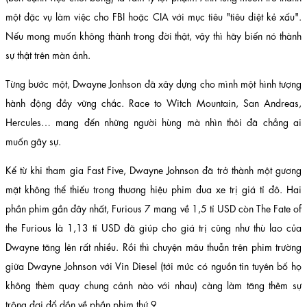
một đặc vụ làm việc cho FBI hoặc CIA với mục tiêu "tiêu diệt kẻ xấu".
Nếu mong muốn không thành trong đời thật, vậy thì hãy biến nó thành
sự thật trên màn ảnh.
Từng bước một, Dwayne Jonhson đã xây dựng cho mình một hình tượng
hành động đầy vững chắc. Race to Witch Mountain, San Andreas,
Hercules… mang đến những người hùng mà nhìn thôi đã chẳng ai
muốn gây sự.
Kể từ khi tham gia Fast Five, Dwayne Johnson đã trở thành một gương
mặt không thể thiếu trong thương hiệu phim đua xe trị giá tỉ đô. Hai
phần phim gần đây nhất, Furious 7 mang về 1,5 tỉ USD còn The Fate of
the Furious là 1,13 tỉ USD đã giúp cho giá trị cũng như thù lao của
Dwayne tăng lên rất nhiều. Rồi thì chuyện mâu thuẫn trên phim trường
giữa Dwayne Johnson với Vin Diesel (tới mức có nguồn tin tuyên bố họ
không thèm quay chung cảnh nào với nhau) càng làm tăng thêm sự
trông đợi đổ dồn về phần phim thứ 9.