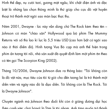
Hình thể đẹp, nụ cười tươi, gương mặt ngầu, khí chất điện ảnh và đặc
biệt là những lựa chọn thông minh là thứ giúp cho cựu đô vật huyền
thoại trở thành một ngôi sao màn bạc thực thụ.
Năm 2001, Dwayne - lúc này vẫn dùng chữ The Rock kèm theo tên –
Johnson có màn "chào sân" Hollywood qua bộ phim The Mummy
Returns với số thù lao kỉ lục là 5,5 triệu USD (cao hơn bất cứ ngôi sao
nào ở thời điểm đó). Hình tượng Vua Bò cạp mà anh thể hiện trong
phim ấn tượng tới nỗi, nhà sản xuất đã quyết định làm một phim ăn theo
có tên gọi The Scorpion King (2002).
Tháng 10/2006, Dwayne Johnson đưa ra thông báo: "Tôi không còn
là đô vật nữa, mục tiêu của tôi từ giờ cho đến tương lai là trở thành một
diễn viên và ngày nào đó là đạo diễn. Tôi không còn là The Rock. Tôi
là Dwayne Johnson".
Chuyên ngành mà Johnson theo đuổi khi còn ở giảng đường đại học
(bên cạnh việc chơi bóng) là Tâm lý tội phạm. Anh từng muốn trở thành