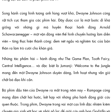
Song hành cùng hình tượng anh hùng vượt khó, Dwayne Johnson cũng
rất tích cực tham gia các phim hài. Đây được coi là một bước đi khá
giống với những gì mà huyền thoại hành động Arnold
Schawarzenegger – một vận động viên thể hình chuyển hướng làm diễn
viên – từng thực hiện thành công: đem nét ngầu và nghiêm túc của bản
thân ra làm trò cười cho khán giả.
Những tác phẩm hài – hành động như The Game Plan, Tooth Fairy,
Central Intelligence… và đặc biệt là Jumanji: Welcome to the Jungle
mang đến một Dwayne Johnson duyên dáng, linh hoạt nhưng vẫn giữ
chất bá đạo khi cần.
Bộ phim đầu tiên của Dwayne ra mắt trong năm nay – Rampage cũng
mang đậm chất hài hước, kết hợp với những pha hành động giải cứu
quen thuộc. Trong phim, Dwayne trong vai một cựu lính đặc nhiệm kiêm
chuyên gia sinh vật học sẽ phải nỗ lực để giải cứu anh bạn Godzilla và