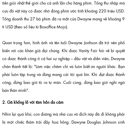
tiền giỏi nhất thế giới cho cả anh lẫn cho hãng phim. Tổng thu nhập mà
cựu đô vật này có được nhờ đóng phim ước tính khoảng 220 triệu USD.
Tổng doanh thu 27 bộ phim đã ra mắt của Dwayne mang về khoảng 9
tỉ USD (theo số liệu từ Boxoffice Mojo).
Quan trọng hơn, hình ảnh và tên tuổi Dwayne Jonhson đã trở nên phổ
biến với các khán giả đại chúng. Khi được Vanity Fair hỏi về bí quyết
có được thành công ở cả hai sự nghiệp – đấu vật và diễn viên, Dwayne
chân thành tiết lộ: "Làm việc chăm chỉ và luôn biết ơn người khác. Bạn
phải luôn tập trung và đừng mang cái tôi quá lớn. Khi đạt được thành
công, đừng bao giờ tỏ ra tự mãn. Cuối cùng, đừng bao giờ nghi ngờ
bản thân mình".
2. Gã khổng lồ với tâm hồn đa cảm
Nhìn lại quá khứ, con đường mà nhà cựu vô địch này đã đi không phải
là một chiếc thảm trải đầy hoa hồng. Dawyne Douglas Johnson sinh