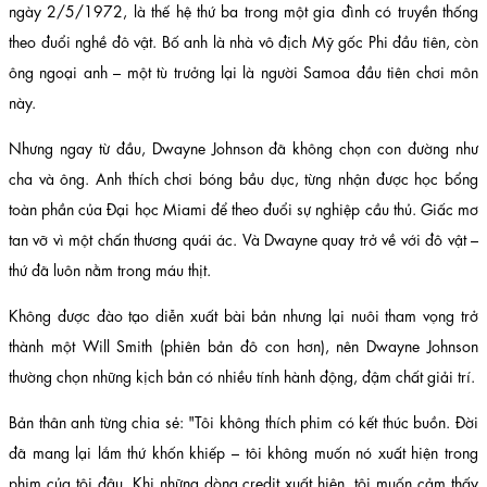
ngày 2/5/1972, là thế hệ thứ ba trong một gia đình có truyền thống
theo đuổi nghề đô vật. Bố anh là nhà vô địch Mỹ gốc Phi đầu tiên, còn
ông ngoại anh – một tù trưởng lại là người Samoa đầu tiên chơi môn
này.
Nhưng ngay từ đầu, Dwayne Johnson đã không chọn con đường như
cha và ông. Anh thích chơi bóng bầu dục, từng nhận được học bổng
toàn phần của Đại học Miami để theo đuổi sự nghiệp cầu thủ. Giấc mơ
tan vỡ vì một chấn thương quái ác. Và Dwayne quay trở về với đô vật –
thứ đã luôn nằm trong máu thịt.
Không được đào tạo diễn xuất bài bản nhưng lại nuôi tham vọng trở
thành một Will Smith (phiên bản đô con hơn), nên Dwayne Johnson
thường chọn những kịch bản có nhiều tính hành động, đậm chất giải trí.
Bản thân anh từng chia sẻ: "Tôi không thích phim có kết thúc buồn. Đời
đã mang lại lắm thứ khốn khiếp – tôi không muốn nó xuất hiện trong
phim của tôi đâu. Khi những dòng credit xuất hiện, tôi muốn cảm thấy