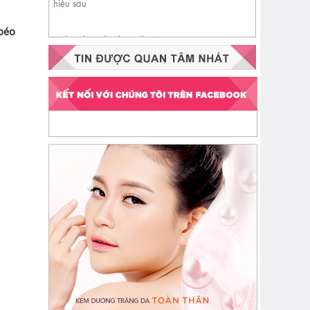
 béo
Nhận biết da đang thiếu
ceramide qua 4 dấu hiệu sau