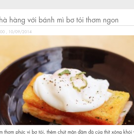
hà hàng với bánh mì bơ tỏi thơm ngon
:00 , 10/09/2014
ụm thơm phức vị bơ tỏi, thêm chút mặn đậm đà của thịt xông khói