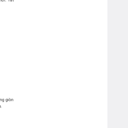
ng giòn
p.