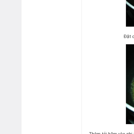
Đặt c
Thêm tỏi băm vào phi 