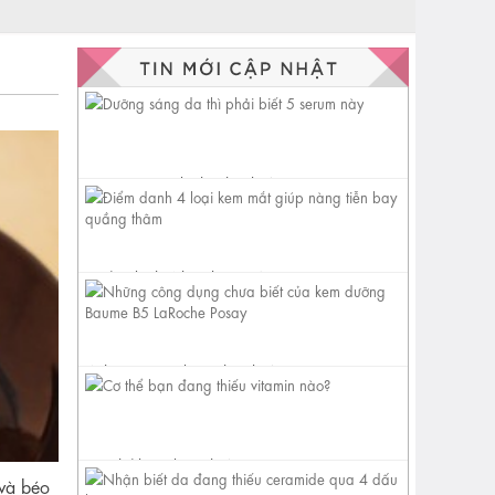
Dưỡng sáng da thì phải biết 5
serum này
Điểm danh 4 loại kem mắt
giúp nàng tiễn bay quầng
thâm
Những công dụng chưa biết
của kem dưỡng Baume B5
LaRoche...
Cơ thể bạn đang thiếu vitamin
 và béo
nào?