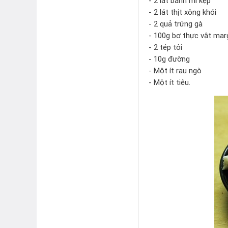
- 2 lát bánh mì kẹp
- 2 lát thịt xông khói
- 2 quả trứng gà
- 100g bơ thực vật mar
- 2 tép tỏi
- 10g đường
- Một ít rau ngò
- Một ít tiêu.