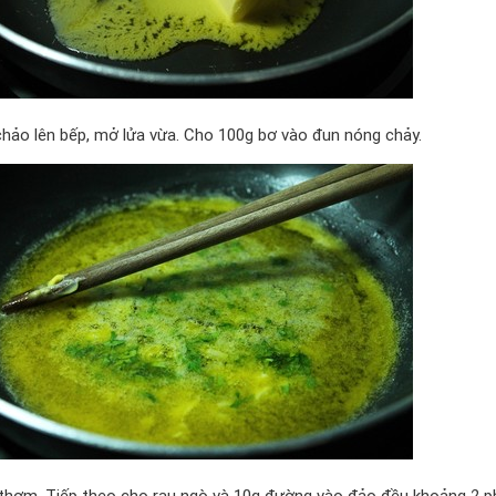
hảo lên bếp, mở lửa vừa. Cho 100g bơ vào đun nóng chảy.
thơm. Tiếp theo cho rau ngò và 10g đường vào đảo đều khoảng 2 ph