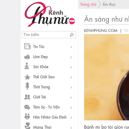
Trang chủ
Ẩm thực
Ăn sáng như n
KENHPHUNU.COM |
10
Tin Tức
Làm Đẹp
Sức Khỏe
Thế Giới Sao
Thời Trang
Giới Trẻ
Tâm Sự - Tư Vấn
Hôn Nhân Gia Đình
Bánh mì bơ tỏi giòn r
Mang Thai