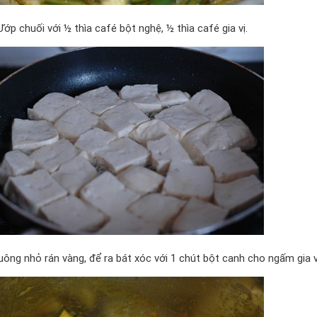
Ướp chuối với ½ thìa café bột nghệ, ½ thìa café gia vị.
ông nhỏ rán vàng, để ra bát xóc với 1 chút bột canh cho ngấm gia v