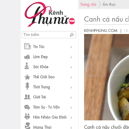
Trang chủ
Ẩm thực
Canh cá nấu c
KENHPHUNU.COM |
14
Tin Tức
Làm Đẹp
Sức Khỏe
Thế Giới Sao
Thời Trang
Giới Trẻ
Tâm Sự - Tư Vấn
Hôn Nhân Gia Đình
Canh cá nấu chuối đậu
Mang Thai