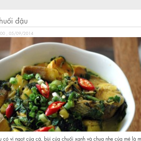
huối đậu
:00 , 05/09/2014
 có vị ngọt của cá, bùi của chuối xanh và chua nhẹ của mẻ là 