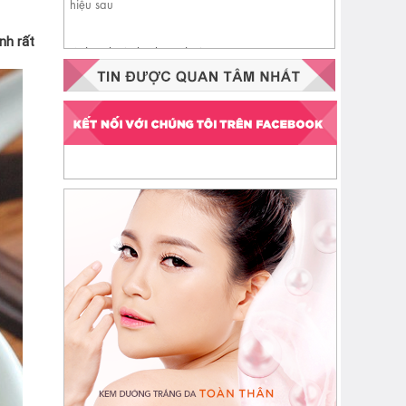
nh rất
Nhận biết da đang thiếu
ceramide qua 4 dấu hiệu sau