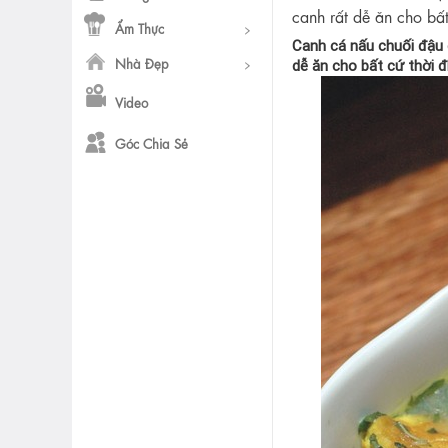
canh rất dễ ăn cho bấ
Ẩm Thực
Canh cá nấu chuối đậu 
Nhà Đẹp
dễ ăn cho bất cứ thời 
Video
Góc Chia Sẻ