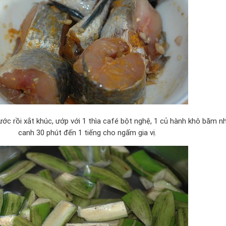
ớc rồi xắt khúc, ướp với 1 thìa café bột nghệ, 1 củ hành khô băm n
canh 30 phút đến 1 tiếng cho ngấm gia vị.