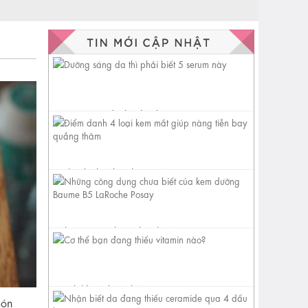
Dưỡng sáng da thì phải biết 5
serum này
Điểm danh 4 loại kem mắt
giúp nàng tiễn bay quầng
thâm
Những công dụng chưa biết
của kem dưỡng Baume B5
LaRoche...
Cơ thể bạn đang thiếu vitamin
món
nào?